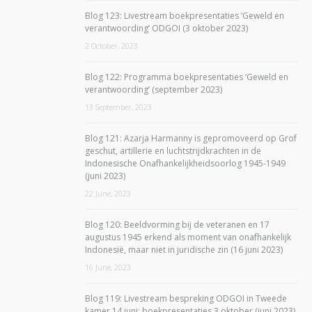
Blog 123: Livestream boekpresentaties ‘Geweld en
verantwoording’ ODGOI (3 oktober 2023)
2 October, 2023
Blog 122: Programma boekpresentaties ‘Geweld en
verantwoording’ (september 2023)
13 September, 2023
Blog 121: Azarja Harmanny is gepromoveerd op Grof
geschut, artillerie en luchtstrijdkrachten in de
Indonesische Onafhankelijkheidsoorlog 1945-1949
(juni 2023)
22 June, 2023
Blog 120: Beeldvorming bij de veteranen en 17
augustus 1945 erkend als moment van onafhankelijk
Indonesië, maar niet in juridische zin (16 juni 2023)
16 June, 2023
Blog 119: Livestream bespreking ODGOI in Tweede
kamer 14 juni; boekpresentaties 3 oktober (juni 2023)