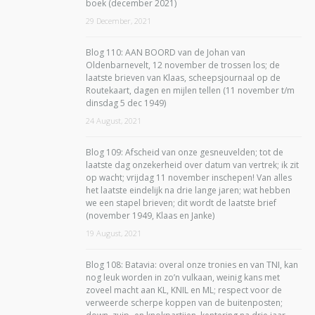
boek (december 2021)
29 December, 2021
Blog 110: AAN BOORD van de Johan van
Oldenbarnevelt, 12 november de trossen los; de
laatste brieven van Klaas, scheepsjournaal op de
Routekaart, dagen en mijlen tellen (11 november t/m
dinsdag 5 dec 1949)
24 August, 2021
Blog 109: Afscheid van onze gesneuvelden; tot de
laatste dag onzekerheid over datum van vertrek; ik zit
op wacht; vrijdag 11 november inschepen! Van alles
het laatste eindelijk na drie lange jaren; wat hebben
we een stapel brieven; dit wordt de laatste brief
(november 1949, Klaas en Janke)
19 August, 2021
Blog 108: Batavia: overal onze tronies en van TNI, kan
nog leuk worden in zo’n vulkaan, weinig kans met
zoveel macht aan KL, KNIL en ML; respect voor de
verweerde scherpe koppen van de buitenposten;