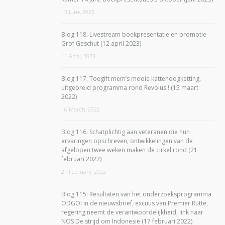
13 June, 2023
Blog 118: Livestream boekpresentatie en promotie
Grof Geschut (12 april 2023)
11 April, 2023
Blog 117: Toegift mem’s mooie kattenoogketting,
uitgebreid programma rond Revolusi! (15 maart
2022)
16 March, 2022
Blog 116: Schatplichtig aan veteranen die hun
ervaringen opschreven, ontwikkelingen van de
afgelopen twee weken maken de cirkel rond (21
februari 2022)
21 February, 2022
Blog 115: Resultaten van het onderzoeksprogramma
ODGOI in de nieuwsbrief, excuus van Premier Rutte,
regering neemt de verantwoordelijkheid, link naar
NOS De strijd om Indonesië (17 februari 2022)