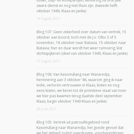
down, zuip- en knokpartijen, kentering na drie jaar
zware dienst en nog niet thuis zijn. (tweede helft
oktober 1949, Klaas en Janke)
14 August, 2021
Blog 107: Geen zekerheid over datum van vertrek, 15
oktober aan boord, toch met de J.v. Olbv 3 of 5
november, 18 oktober naar Batavia, 15 oktober naar
Batavia; hier en daar wordt het weer rumoerig; kist
dichtspijkeren (deel van oktober 1949, Klaas en Janke)
12 August, 2021
Blog 106: Van Kasomálang naar Wanaredja,
herinnering aan 3 oktober ’46, waarom ging ik naar
Indië, verloren vertrouwen in Klaas, kisten en nog
eens kisten, we keren tot de primitieve staat van toen
we hier pas kwamen terug (laatste deel september
Klaas, begin oktober 1949 Klaas en Janke)
28 June, 2021
Blog 105: Vertrek uit patrouillegebied rond
Kasomálang naar Wanaredja, het goede gevoel dat
we het gebied ‘rustig’ overdragen, voorbereidingen