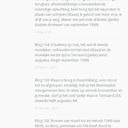
terugreis, afscheidsfeestje is beestenbende,
oneindige opluchting, heel hoog tijd dat wij praten in
plaats van schrijven (Klaas); ik geloof niet meer in je, ik
drijf van je weg, alweer een periode afsluiten (Janke)
(laatste driekwart van september 1949)
4 May, 2021
Blog 104: D-batterij op rust, het wordt steeds
moeilijker, volhouden tot het eind (Klaas) en de
moeilijke eerste tijd in Ternaard (Janke) (eind
augustus, begin september 1949)
24 March, 2021
Blog 103: Klaas is terug in Kasomálang, voor ons is
het nu afgelopen, eindelijk, heb je het theemeubel
meegenomen Nan, ik reken op vertrek 6 november en
jij meiske, durf jij het ook? Janke thuis in Ternaard 255
(tweede helft augustus 49)
31 January, 2021
Blog 102: Brieven van maart tot en met juli 1949 naar
NIOD, ex libris, permissie om TNI-boef dood te