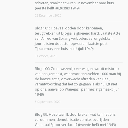
schieten, staakt het vuren, in november naar huis
(eerste helft augustus 1949)
23 December, 2020
Blog 101: Hoeveel doden door kanonnen,
terugtrekken uit Djogja is gloeiend hard, Laatste Acte
van Alfred van Sprang verboden, verongelukken
journalisten doet stof opwaaien, laatste post
Tjikaremas, een huis thuis! (juli 1949)
3 October, 2020
Blog 100: Zo onwezenlijk ver weg, er wordt misbruik
van ons gemaakt, waarvoor sneuvelden 1000 man bij
de laatste actie, onverwacht aftreden van Beel,
verantwoording dat het zo gegaan is als nu ligt niet
op ons, aanval op Wanejasi, per mes afgemaakt (juni
1949)
3 September, 2020
Blog 99: Hospitaal III, doorbreken wat kan het ons
verdommen, demobilisatie comité, overlijden
Generaal Spoor verdacht? (tweede helft mei 1949)