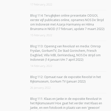
17 February, 2022
Blog 114: Terugkijken online presentatie ODGOI,
eerste vijf publicaties online, opnames NOS De Strijd
om Indonesië met Azarja Harmanny en Hilma
Bruinsma in NIOD (17 februari, update 7 maart 2022)
15 February, 2022
Blog 113: Opening van Revolusi! en media: Omrop
Fryslan, GorkumTV, De Stad Gorinchem, Friesch
Dagblad, Villa VdB, EenVandaag, NOS De strijd om
Indonesië (14 januari t/m 7 april 2022)
14 February, 2022
Blog 112: Opmaat naar de expositie Revolsi! in het
Rijksmuseum, Gorkum TV (januari 2022)
26 January, 2022
Blog 111: Klaas en Janke in de expositie Revolusi! in
het Rijksmuseum! Hoe gaat het verder met Klaas en
Janke, en een fotoboek in plaats van een ‘gewoon’