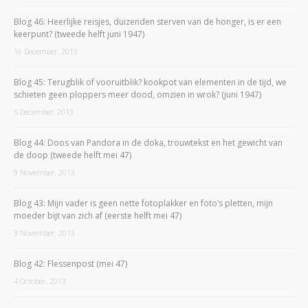
Blog 46: Heerlijke reisjes, duizenden sterven van de honger, is er een
keerpunt? (tweede helft juni 1947)
16 December, 2013
Blog 45: Terugblik of vooruitblik? kookpot van elementen in de tijd, we
schieten geen ploppers meer dood, omzien in wrok? (juni 1947)
5 December, 2013
Blog 44: Doos van Pandora in de doka, trouwtekst en het gewicht van
de doop (tweede helft mei 47)
9 November, 2013
Blog 43: Mijn vader is geen nette fotoplakker en foto’s pletten, mijn
moeder bijt van zich af (eerste helft mei 47)
3 November, 2013
Blog 42: Flessenpost (mei 47)
4 October, 2013