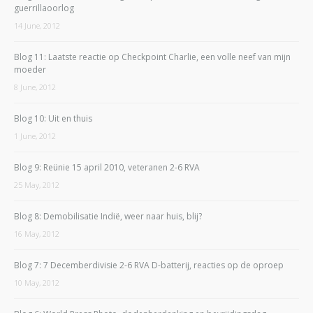
guerrillaoorlog
14 June, 2012
Blog 11: Laatste reactie op Checkpoint Charlie, een volle neef van mijn
moeder
8 June, 2012
Blog 10: Uit en thuis
1 June, 2012
Blog 9: Reünie 15 april 2010, veteranen 2-6 RVA
25 May, 2012
Blog 8: Demobilisatie Indië, weer naar huis, blij?
16 May, 2012
Blog 7: 7 Decemberdivisie 2-6 RVA D-batterij, reacties op de oproep
10 May, 2012