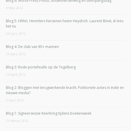
Blog 6: World Press Photo, dodenherdenking en bevrijdingsdag
4 May, 2012
Blog 5: HhhH, Himmlers hersenen heten Heydrich. Laurent Binet, ik lees
het nu
24 April, 2012
Blog 4: De club van 85+ mannen
14 April, 2012
Blog 3: Rode portefeuille op de Tegelberg
13 April, 2012
Blog 2: Bloggen met terugwerkende kracht. Politionele acties in Indië en
nieuwe media?
3 April, 2012
Blog 1: Signeersessie Keerkring tijdens boekenweek
19 March, 2012