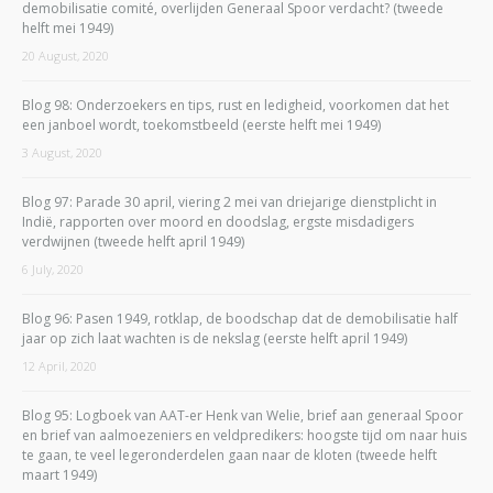
demobilisatie comité, overlijden Generaal Spoor verdacht? (tweede
helft mei 1949)
20 August, 2020
Blog 98: Onderzoekers en tips, rust en ledigheid, voorkomen dat het
een janboel wordt, toekomstbeeld (eerste helft mei 1949)
3 August, 2020
Blog 97: Parade 30 april, viering 2 mei van driejarige dienstplicht in
Indië, rapporten over moord en doodslag, ergste misdadigers
verdwijnen (tweede helft april 1949)
6 July, 2020
Blog 96: Pasen 1949, rotklap, de boodschap dat de demobilisatie half
jaar op zich laat wachten is de nekslag (eerste helft april 1949)
12 April, 2020
Blog 95: Logboek van AAT-er Henk van Welie, brief aan generaal Spoor
en brief van aalmoezeniers en veldpredikers: hoogste tijd om naar huis
te gaan, te veel legeronderdelen gaan naar de kloten (tweede helft
maart 1949)