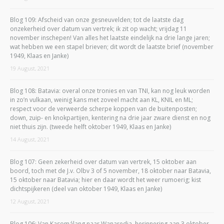
Blog 109: Afscheid van onze gesneuvelden; tot de laatste dag
onzekerheid over datum van vertrek; ik zit op wacht; vrijdag 11
november inschepen! Van alles het laatste eindelijk na drie lange jaren;
wat hebben we een stapel brieven; dit wordt de laatste brief (november
1949, Klaas en Janke)
19 August, 2021
Blog 108: Batavia: overal onze tronies en van TNI, kan nog leuk worden
in zo’n vulkaan, weinig kans met zoveel macht aan KL, KNIL en ML;
respect voor de verweerde scherpe koppen van de buitenposten;
down, zuip- en knokpartijen, kentering na drie jaar zware dienst en nog
niet thuis zijn. (tweede helft oktober 1949, Klaas en Janke)
14 August, 2021
Blog 107: Geen zekerheid over datum van vertrek, 15 oktober aan
boord, toch met de J.v. Olbv 3 of 5 november, 18 oktober naar Batavia,
15 oktober naar Batavia; hier en daar wordt het weer rumoerig; kist
dichtspijkeren (deel van oktober 1949, Klaas en Janke)
12 August, 2021
Blog 106: Van Kasomálang naar Wanaredja, herinnering aan 3 oktober