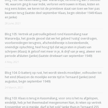
’46, waarom ging ik naar Indië, verloren vertrouwen in Klaas, kisten en
nog eens kisten, we keren tot de primitieve staat van toen we hier pas
kwamen terug (laatste deel september Klaas, begin oktober 1949 Klaas
en Janke)
28 June, 2021
Blog 105: Vertrek uit patrouillegebied rond Kasomálang naar
Wanaredja, het goede gevoel dat we het gebied ‘rustig’ overdragen,
voorbereidingen terugreis, afscheidsfeestje is beestenbende,
oneindige opluchting, heel hoog tijd dat wij praten in plaats van
schrijven (Klaas); ik geloof niet meer in je, ik drijf van je weg, alweer een
periode afsluiten (Janke) (laatste driekwart van september 1949)
4 May, 2021
Blog 104: D-batterij op rust, het wordt steeds moeilijker, volhouden tot
het eind (Klaas) en de moeilijke eerste tijd in Ternaard (Janke) (eind
augustus, begin september 1949)
24 March, 2021
Blog 103: Klaas is terug in Kasomálang, voor ons is het nu afgelopen,
eindelijk, heb je het theemeubel meegenomen Nan, ik reken op vertrek
6 november en jij meiske, durf jij het ook? Janke thuis in Ternaard 255