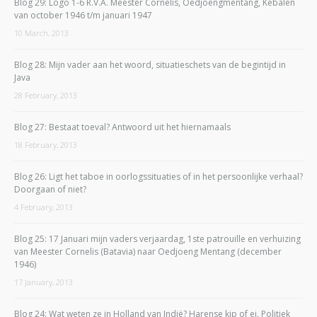
Blog 29: Logo 1-6 R.V.A. Meester Cornelis, Oedjoengmentang, Kebalen
van october 1946 t/m januari 1947
10 March, 2013
Blog 28: Mijn vader aan het woord, situatieschets van de begintijd in
Java
28 February, 2013
Blog 27: Bestaat toeval? Antwoord uit het hiernamaals
18 February, 2013
Blog 26: Ligt het taboe in oorlogssituaties of in het persoonlijke verhaal?
Doorgaan of niet?
4 February, 2013
Blog 25: 17 Januari mijn vaders verjaardag, 1ste patrouille en verhuizing
van Meester Cornelis (Batavia) naar Oedjoeng Mentang (december
1946)
17 January, 2013
Blog 24: Wat weten ze in Holland van Indië? Harense kip of ei. Politiek