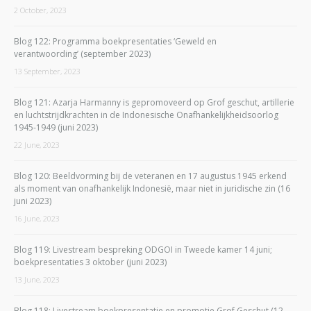
2 October, 2023
Blog 122: Programma boekpresentaties ‘Geweld en
verantwoording’ (september 2023)
13 September, 2023
Blog 121: Azarja Harmanny is gepromoveerd op Grof geschut, artillerie
en luchtstrijdkrachten in de Indonesische Onafhankelijkheidsoorlog
1945-1949 (juni 2023)
22 June, 2023
Blog 120: Beeldvorming bij de veteranen en 17 augustus 1945 erkend
als moment van onafhankelijk Indonesië, maar niet in juridische zin (16
juni 2023)
16 June, 2023
Blog 119: Livestream bespreking ODGOI in Tweede kamer 14 juni;
boekpresentaties 3 oktober (juni 2023)
13 June, 2023
Blog 118: Livestream boekpresentatie en promotie Grof Geschut (12