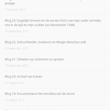
praatje
12 October, 2012
Blog 23: Dagelijks brieven en de eerste foto’s van mijn vader uit Indië,
reis in de tijd en mijn oudste zus (November 1946)
30 September, 2012
Blog 22: Schoonfamilie, Soekarno en Wieger-Betsches volk
21 September, 2012
Blog 21: ‘Schieten op schimmen en spoken’
14 September, 2012
Blog 20: Archief van tranen
31 August, 2012
Blog 19: Documentaire Het merdeka van de dood
12 August, 2012