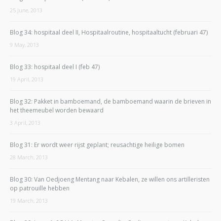
25 June, 2013
Blog 34: hospitaal deel II, Hospitaalroutine, hospitaaltucht (februari 47)
9 May, 2013
Blog 33: hospitaal deel I (feb 47)
19 April, 2013
Blog 32: Pakket in bamboemand, de bamboemand waarin de brieven in
het theemeubel worden bewaard
3 April, 2013
Blog 31: Er wordt weer rijst geplant; reusachtige heilige bomen
28 March, 2013
Blog 30: Van Oedjoeng Mentang naar Kebalen, ze willen ons artilleristen
op patrouille hebben
19 March, 2013