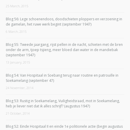
25 March, 2015
Blog 56: Lege schoenendoos, doodschieten ploppers en verzoening in
de gamelan, het ruwe werk begint (september 1947)
6 March, 2015
Blog 55: Tweede jaargang, rijst pellen in de nacht, schieten met de bren
onder de arm, tjoep tsjieng, meer bloed dan water in de mandiebak
(september 1947)
13 January, 2015
Blog 54: Van Hospitaal in Soebang terug naar routine en patrouille in
Soekamelang (september 47)
24 November, 2014
Blog 53: Rustig in Soekamelang, Vuiligheidsraad, mot in Soekamelang,
heb je liever niet dat ik alles schrijf? (augustus 1947)
21 October, 2014
Blog 52: Einde Hospitaal II en einde 1e politionele actie (begin augustus