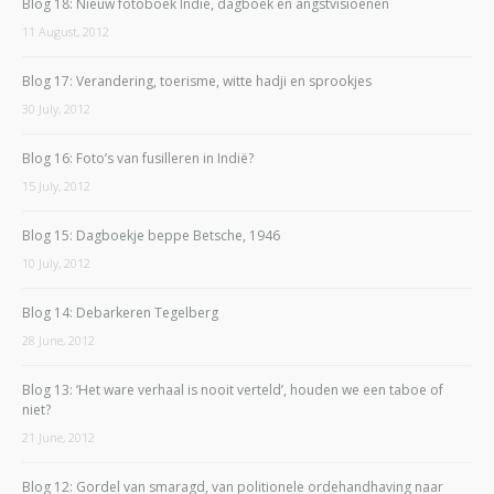
Blog 18: Nieuw fotoboek Indië, dagboek en angstvisioenen
11 August, 2012
Blog 17: Verandering, toerisme, witte hadji en sprookjes
30 July, 2012
Blog 16: Foto’s van fusilleren in Indië?
15 July, 2012
Blog 15: Dagboekje beppe Betsche, 1946
10 July, 2012
Blog 14: Debarkeren Tegelberg
28 June, 2012
Blog 13: ‘Het ware verhaal is nooit verteld’, houden we een taboe of
niet?
21 June, 2012
Blog 12: Gordel van smaragd, van politionele ordehandhaving naar