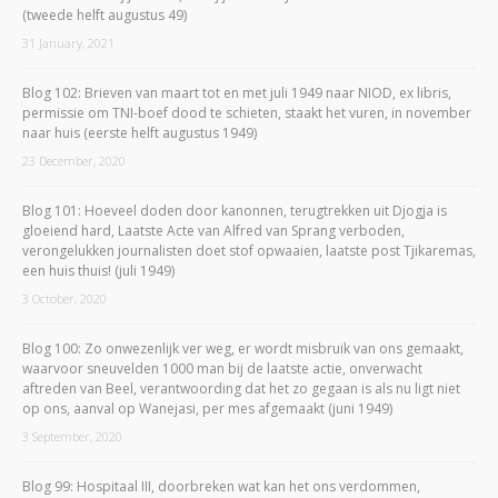
(tweede helft augustus 49)
31 January, 2021
Blog 102: Brieven van maart tot en met juli 1949 naar NIOD, ex libris,
permissie om TNI-boef dood te schieten, staakt het vuren, in november
naar huis (eerste helft augustus 1949)
23 December, 2020
Blog 101: Hoeveel doden door kanonnen, terugtrekken uit Djogja is
gloeiend hard, Laatste Acte van Alfred van Sprang verboden,
verongelukken journalisten doet stof opwaaien, laatste post Tjikaremas,
een huis thuis! (juli 1949)
3 October, 2020
Blog 100: Zo onwezenlijk ver weg, er wordt misbruik van ons gemaakt,
waarvoor sneuvelden 1000 man bij de laatste actie, onverwacht
aftreden van Beel, verantwoording dat het zo gegaan is als nu ligt niet
op ons, aanval op Wanejasi, per mes afgemaakt (juni 1949)
3 September, 2020
Blog 99: Hospitaal III, doorbreken wat kan het ons verdommen,