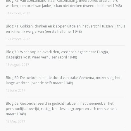
Blog 72: van Soekamandi naar Kasomálang, theefabriek draait, hard
werken, een brief van Janke, ik kan niet denken (tweede helft mei 1948)
31 October, 2017
Blog 71: Gokken, drinken en klappen uitdelen, het verschil tussen jij thuis
en ik hier, ik walg ervan (eerste helft mei 1948)
17 October, 2017
Blog 70: Wanhoop na overlijden, vredesdelegatie naar Djogja,
dagelijkse kost, weer verhuizen (april 1948)
15 August, 2017
Blog 69: De toekomst en de dood van pake Veenema, mokerslag, het
lange wachten (tweede helft maart 1948)
12 June, 2017
Blog 68: Gecondenseerd in gedicht Taboe in het theemeubel, het
persoonlijke bevrijd, rustig, bendes hergroeperen zich (eerste helft
maart 1948)
18 May, 2017