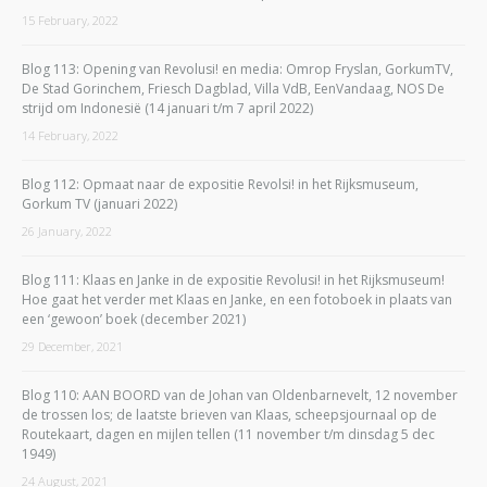
15 February, 2022
Blog 113: Opening van Revolusi! en media: Omrop Fryslan, GorkumTV,
De Stad Gorinchem, Friesch Dagblad, Villa VdB, EenVandaag, NOS De
strijd om Indonesië (14 januari t/m 7 april 2022)
14 February, 2022
Blog 112: Opmaat naar de expositie Revolsi! in het Rijksmuseum,
Gorkum TV (januari 2022)
26 January, 2022
Blog 111: Klaas en Janke in de expositie Revolusi! in het Rijksmuseum!
Hoe gaat het verder met Klaas en Janke, en een fotoboek in plaats van
een ‘gewoon’ boek (december 2021)
29 December, 2021
Blog 110: AAN BOORD van de Johan van Oldenbarnevelt, 12 november
de trossen los; de laatste brieven van Klaas, scheepsjournaal op de
Routekaart, dagen en mijlen tellen (11 november t/m dinsdag 5 dec
1949)
24 August, 2021