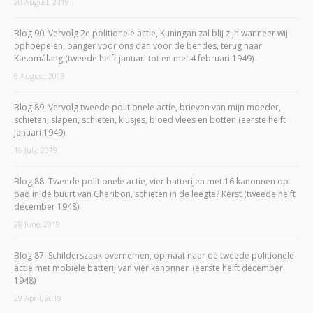
20 August, 2019
Blog 90: Vervolg 2e politionele actie, Kuningan zal blij zijn wanneer wij
ophoepelen, banger voor ons dan voor de bendes, terug naar
Kasomálang (tweede helft januari tot en met 4 februari 1949)
6 August, 2019
Blog 89: Vervolg tweede politionele actie, brieven van mijn moeder,
schieten, slapen, schieten, klusjes, bloed vlees en botten (eerste helft
januari 1949)
16 July, 2019
Blog 88: Tweede politionele actie, vier batterijen met 16 kanonnen op
pad in de buurt van Cheribon, schieten in de leegte? Kerst (tweede helft
december 1948)
28 June, 2019
Blog 87: Schilderszaak overnemen, opmaat naar de tweede politionele
actie met mobiele batterij van vier kanonnen (eerste helft december
1948)
29 April, 2019