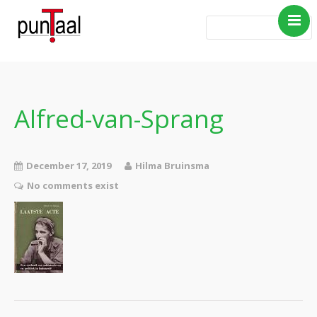
Home
Blog Taboe in het
theemeubel
Alfred-van-Sprang
Boeken
Verhalen
December 17, 2019
Hilma Bruinsma
Gedichten
No comments exist
Contact