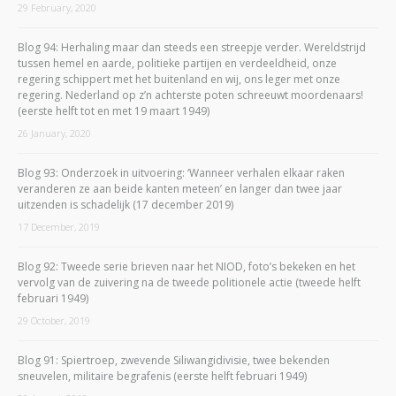
29 February, 2020
Blog 94: Herhaling maar dan steeds een streepje verder. Wereldstrijd
tussen hemel en aarde, politieke partijen en verdeeldheid, onze
regering schippert met het buitenland en wij, ons leger met onze
regering. Nederland op z’n achterste poten schreeuwt moordenaars!
(eerste helft tot en met 19 maart 1949)
26 January, 2020
Blog 93: Onderzoek in uitvoering: ‘Wanneer verhalen elkaar raken
veranderen ze aan beide kanten meteen’ en langer dan twee jaar
uitzenden is schadelijk (17 december 2019)
17 December, 2019
Blog 92: Tweede serie brieven naar het NIOD, foto’s bekeken en het
vervolg van de zuivering na de tweede politionele actie (tweede helft
februari 1949)
29 October, 2019
Blog 91: Spiertroep, zwevende Siliwangidivisie, twee bekenden
sneuvelen, militaire begrafenis (eerste helft februari 1949)