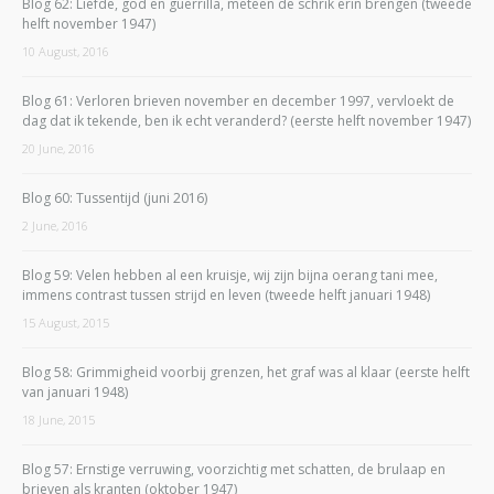
Blog 62: Liefde, god en guerrilla, meteen de schrik erin brengen (tweede
helft november 1947)
10 August, 2016
Blog 61: Verloren brieven november en december 1997, vervloekt de
dag dat ik tekende, ben ik echt veranderd? (eerste helft november 1947)
20 June, 2016
Blog 60: Tussentijd (juni 2016)
2 June, 2016
Blog 59: Velen hebben al een kruisje, wij zijn bijna oerang tani mee,
immens contrast tussen strijd en leven (tweede helft januari 1948)
15 August, 2015
Blog 58: Grimmigheid voorbij grenzen, het graf was al klaar (eerste helft
van januari 1948)
18 June, 2015
Blog 57: Ernstige verruwing, voorzichtig met schatten, de brulaap en
brieven als kranten (oktober 1947)