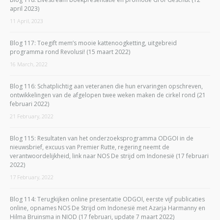
april 2023)
11 April, 2023
Blog 117: Toegift mem’s mooie kattenoogketting, uitgebreid
programma rond Revolusi! (15 maart 2022)
16 March, 2022
Blog 116: Schatplichtig aan veteranen die hun ervaringen opschreven,
ontwikkelingen van de afgelopen twee weken maken de cirkel rond (21
februari 2022)
21 February, 2022
Blog 115: Resultaten van het onderzoeksprogramma ODGOI in de
nieuwsbrief, excuus van Premier Rutte, regering neemt de
verantwoordelijkheid, link naar NOS De strijd om Indonesië (17 februari
2022)
17 February, 2022
Blog 114: Terugkijken online presentatie ODGOI, eerste vijf publicaties
online, opnames NOS De Strijd om Indonesië met Azarja Harmanny en
Hilma Bruinsma in NIOD (17 februari, update 7 maart 2022)