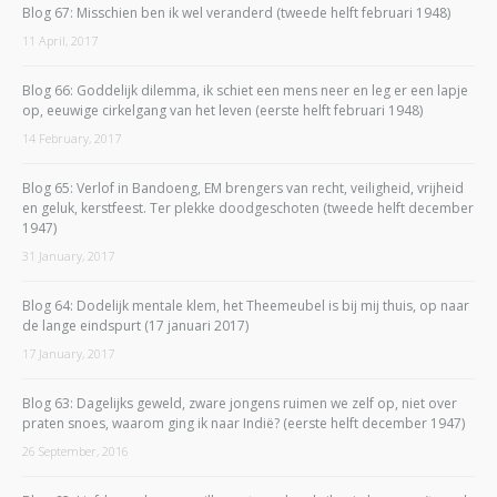
Blog 67: Misschien ben ik wel veranderd (tweede helft februari 1948)
11 April, 2017
Blog 66: Goddelijk dilemma, ik schiet een mens neer en leg er een lapje
op, eeuwige cirkelgang van het leven (eerste helft februari 1948)
14 February, 2017
Blog 65: Verlof in Bandoeng, EM brengers van recht, veiligheid, vrijheid
en geluk, kerstfeest. Ter plekke doodgeschoten (tweede helft december
1947)
31 January, 2017
Blog 64: Dodelijk mentale klem, het Theemeubel is bij mij thuis, op naar
de lange eindspurt (17 januari 2017)
17 January, 2017
Blog 63: Dagelijks geweld, zware jongens ruimen we zelf op, niet over
praten snoes, waarom ging ik naar Indië? (eerste helft december 1947)
26 September, 2016