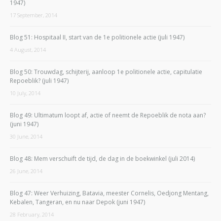
1947)
17 September, 2014
Blog 51: Hospitaal II, start van de 1e politionele actie (juli 1947)
4 August, 2014
Blog 50: Trouwdag, schijterij, aanloop 1e politionele actie, capitulatie
Repoeblik? (juli 1947)
10 July, 2014
Blog 49: Ultimatum loopt af, actie of neemt de Repoeblik de nota aan?
(juni 1947)
30 June, 2014
Blog 48: Mem verschuift de tijd, de dag in de boekwinkel (juli 2014)
26 June, 2014
Blog 47: Weer Verhuizing, Batavia, meester Cornelis, Oedjong Mentang,
Kebalen, Tangeran, en nu naar Depok (juni 1947)
28 February, 2014