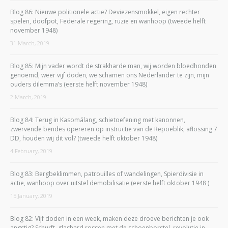
Blog 86: Nieuwe politionele actie? Deviezensmokkel, eigen rechter
spelen, doofpot, Federale regering, ruzie en wanhoop (tweede helft
november 1948)
31 March, 2019
Blog 85: Mijn vader wordt de strakharde man, wij worden bloedhonden
genoemd, weer vijf doden, we schamen ons Nederlander te zijn, mijn
ouders dilemma’s (eerste helft november 1948)
2 March, 2019
Blog 84: Terug in Kasomálang, schietoefening met kanonnen,
zwervende bendes opereren op instructie van de Repoeblik, aflossing 7
DD, houden wij dit vol? (tweede helft oktober 1948)
4 February, 2019
Blog 83: Bergbeklimmen, patrouilles of wandelingen, Spierdivisie in
actie, wanhoop over uitstel demobilisatie (eerste helft oktober 1948 )
15 January, 2019
Blog 82: Vijf doden in een week, maken deze droeve berichten je ook
angstig? Schurft, glashard rossen met de schoenborstel, revolutie in