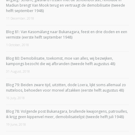
Madiun brengt Van Mook terug en vertraagt de demobilisatie (tweede
helft september 1948)
11 December, 2018
Blog 81: Van Kasomálang naar Bukanagara, feest en drie doden en een
vermiste (eerste helft september 1948)
1 October, 2018
Blog 80: Demobilisatie, toekomst, moe van alles, wij bezwijken,
kampongs bezocht die wij afbranden (tweede helft augustus 48)
31 August, 2018
Blog 79: Beiden zware tijd, uitzitten, dode Loera, lijkt soms allemaal zo
nutteloos, behoeden voor moreel afzakken (eerste helft augustus 48)
16 July, 2018
Blog 78: Volgende post Bukanagara, brullende kwajongens, patrouilles,
ik krijg geen kippenvel meer, demobilisatielijst (tweede helft juli 1948)
19 June, 2018