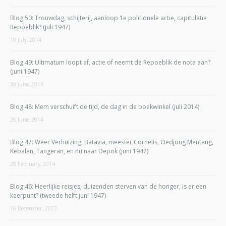
Blog 50: Trouwdag, schijterij, aanloop 1e politionele actie, capitulatie
Repoeblik? (juli 1947)
10 July, 2014
Blog 49: Ultimatum loopt af, actie of neemt de Repoeblik de nota aan?
(juni 1947)
30 June, 2014
Blog 48: Mem verschuift de tijd, de dag in de boekwinkel (juli 2014)
26 June, 2014
Blog 47: Weer Verhuizing, Batavia, meester Cornelis, Oedjong Mentang,
Kebalen, Tangeran, en nu naar Depok (juni 1947)
28 February, 2014
Blog 46: Heerlijke reisjes, duizenden sterven van de honger, is er een
keerpunt? (tweede helft juni 1947)
16 December, 2013