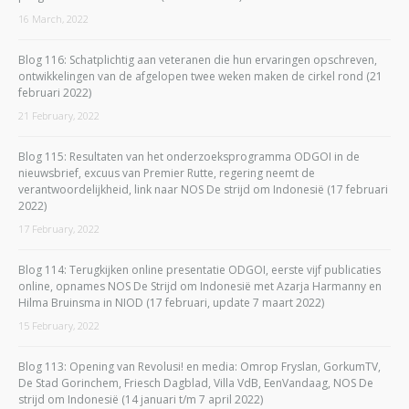
16 March, 2022
Blog 116: Schatplichtig aan veteranen die hun ervaringen opschreven,
ontwikkelingen van de afgelopen twee weken maken de cirkel rond (21
februari 2022)
21 February, 2022
Blog 115: Resultaten van het onderzoeksprogramma ODGOI in de
nieuwsbrief, excuus van Premier Rutte, regering neemt de
verantwoordelijkheid, link naar NOS De strijd om Indonesië (17 februari
2022)
17 February, 2022
Blog 114: Terugkijken online presentatie ODGOI, eerste vijf publicaties
online, opnames NOS De Strijd om Indonesië met Azarja Harmanny en
Hilma Bruinsma in NIOD (17 februari, update 7 maart 2022)
15 February, 2022
Blog 113: Opening van Revolusi! en media: Omrop Fryslan, GorkumTV,
De Stad Gorinchem, Friesch Dagblad, Villa VdB, EenVandaag, NOS De
strijd om Indonesië (14 januari t/m 7 april 2022)