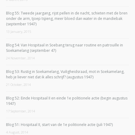
Blog 55: Tweede jaargang, rijst pellen in de nacht, schieten met de bren
onder de arm, tjoep tsjieng, meer bloed dan water in de mandiebak
(september 1947)
13 January, 2015
Blog 54: Van Hospitaal in Soebang terug naar routine en patrouille in
Soekamelang (september 47)
24 November, 2014
Blog 53: Rustig in Soekamelang, Vuiligheidsraad, mot in Soekamelang,
heb je liever niet dat ik alles schrijf? (augustus 1947)
21 October, 2014
Blog 52: Einde Hospitaal II en einde 1e politionele actie (begin augustus
1947)
17 September, 2014
Blog 51: Hospitaal II, start van de 1e politionele actie (juli 1947)
4 August, 2014