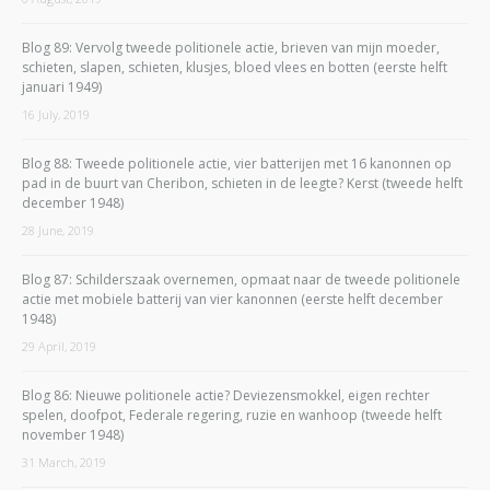
Blog 89: Vervolg tweede politionele actie, brieven van mijn moeder,
schieten, slapen, schieten, klusjes, bloed vlees en botten (eerste helft
januari 1949)
16 July, 2019
Blog 88: Tweede politionele actie, vier batterijen met 16 kanonnen op
pad in de buurt van Cheribon, schieten in de leegte? Kerst (tweede helft
december 1948)
28 June, 2019
Blog 87: Schilderszaak overnemen, opmaat naar de tweede politionele
actie met mobiele batterij van vier kanonnen (eerste helft december
1948)
29 April, 2019
Blog 86: Nieuwe politionele actie? Deviezensmokkel, eigen rechter
spelen, doofpot, Federale regering, ruzie en wanhoop (tweede helft
november 1948)
31 March, 2019