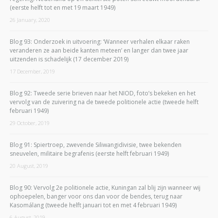
(eerste helft tot en met 19 maart 1949)
26 January, 2020
Blog 93: Onderzoek in uitvoering: ‘Wanneer verhalen elkaar raken
veranderen ze aan beide kanten meteen’ en langer dan twee jaar
uitzenden is schadelijk (17 december 2019)
17 December, 2019
Blog 92: Tweede serie brieven naar het NIOD, foto’s bekeken en het
vervolg van de zuivering na de tweede politionele actie (tweede helft
februari 1949)
29 October, 2019
Blog 91: Spiertroep, zwevende Siliwangidivisie, twee bekenden
sneuvelen, militaire begrafenis (eerste helft februari 1949)
20 August, 2019
Blog 90: Vervolg 2e politionele actie, Kuningan zal blij zijn wanneer wij
ophoepelen, banger voor ons dan voor de bendes, terug naar
Kasomálang (tweede helft januari tot en met 4 februari 1949)
6 August, 2019