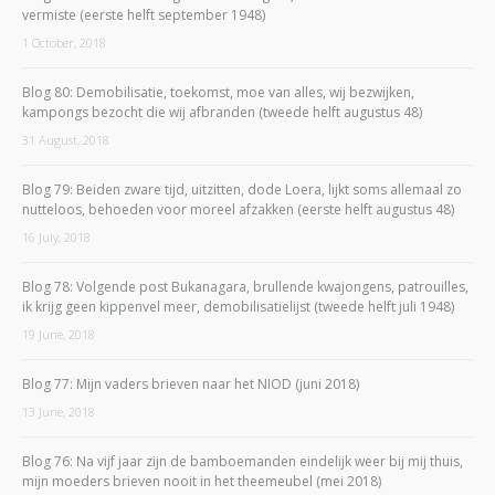
vermiste (eerste helft september 1948)
1 October, 2018
Blog 80: Demobilisatie, toekomst, moe van alles, wij bezwijken,
kampongs bezocht die wij afbranden (tweede helft augustus 48)
31 August, 2018
Blog 79: Beiden zware tijd, uitzitten, dode Loera, lijkt soms allemaal zo
nutteloos, behoeden voor moreel afzakken (eerste helft augustus 48)
16 July, 2018
Blog 78: Volgende post Bukanagara, brullende kwajongens, patrouilles,
ik krijg geen kippenvel meer, demobilisatielijst (tweede helft juli 1948)
19 June, 2018
Blog 77: Mijn vaders brieven naar het NIOD (juni 2018)
13 June, 2018
Blog 76: Na vijf jaar zijn de bamboemanden eindelijk weer bij mij thuis,
mijn moeders brieven nooit in het theemeubel (mei 2018)