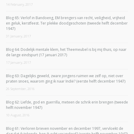
14 February, 2017
Blog 65: Verlof in Bandoeng, EM brengers van recht, veiligheid, vrijheid
en geluk, kerstfeest. Ter plekke doodgeschoten (tweede helft december
1947)
31 January, 2017
Blog 64: Dodelijk mentale klem, het Theemeubel is bij mij thuis, op naar
de lange eindspurt (17 januari 2017)
17 January, 2017
Blog 63: Dagelijks geweld, zware jongens ruimen we zelf op, niet over
praten snoes, waarom ging ik naar Indië? (eerste helft december 1947)
26 September, 2016
Blog 62: Liefde, god en guerrilla, meteen de schrik erin brengen (tweede
helft november 1947)
10 August, 2016
Blog 61: Verloren brieven november en december 1997, vervloekt de
dag dat ik tekende, ben ik echt veranderd? (eerste helft november 1947)