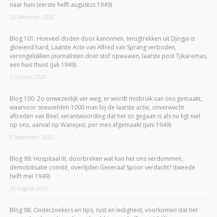
naar huis (eerste helft augustus 1949)
23 December, 2020
Blog 101: Hoeveel doden door kanonnen, terugtrekken uit Djogja is
gloeiend hard, Laatste Acte van Alfred van Sprang verboden,
verongelukken journalisten doet stof opwaaien, laatste post Tjikaremas,
een huis thuis! (juli 1949)
3 October, 2020
Blog 100: Zo onwezenlijk ver weg, er wordt misbruik van ons gemaakt,
waarvoor sneuvelden 1000 man bij de laatste actie, onverwacht
aftreden van Beel, verantwoording dat het zo gegaan is als nu ligt niet
op ons, aanval op Wanejasi, per mes afgemaakt (juni 1949)
3 September, 2020
Blog 99: Hospitaal III, doorbreken wat kan het ons verdommen,
demobilisatie comité, overlijden Generaal Spoor verdacht? (tweede
helft mei 1949)
20 August, 2020
Blog 98: Onderzoekers en tips, rust en ledigheid, voorkomen dat het