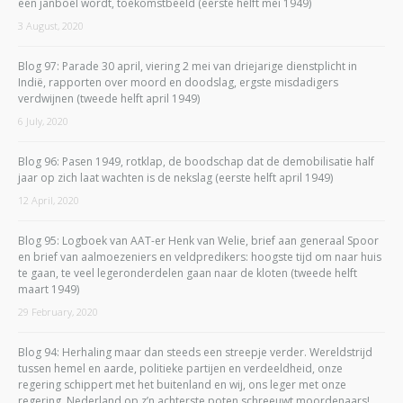
een janboel wordt, toekomstbeeld (eerste helft mei 1949)
3 August, 2020
Blog 97: Parade 30 april, viering 2 mei van driejarige dienstplicht in
Indië, rapporten over moord en doodslag, ergste misdadigers
verdwijnen (tweede helft april 1949)
6 July, 2020
Blog 96: Pasen 1949, rotklap, de boodschap dat de demobilisatie half
jaar op zich laat wachten is de nekslag (eerste helft april 1949)
12 April, 2020
Blog 95: Logboek van AAT-er Henk van Welie, brief aan generaal Spoor
en brief van aalmoezeniers en veldpredikers: hoogste tijd om naar huis
te gaan, te veel legeronderdelen gaan naar de kloten (tweede helft
maart 1949)
29 February, 2020
Blog 94: Herhaling maar dan steeds een streepje verder. Wereldstrijd
tussen hemel en aarde, politieke partijen en verdeeldheid, onze
regering schippert met het buitenland en wij, ons leger met onze
regering. Nederland op z’n achterste poten schreeuwt moordenaars!