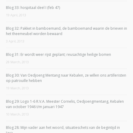
Blog 33: hospitaal deel I (feb 47)
19 April, 2013
Blog 32: Pakket in bamboemand, de bamboemand waarin de brieven in
het theemeubel worden bewaard
3 April, 2013
Blog 31: Er wordt weer rijst geplant; reusachtige heilige bomen
28 March, 2013
Blog 30: Van Oedjoeng Mentang naar Kebalen, ze willen ons artilleristen
op patrouille hebben
19 March, 2013
Blog 29: Logo 1-6 R.V.A. Meester Cornelis, Oedjoengmentang, Kebalen
van october 1946 t/m januari 1947
10 March, 2013
Blog 28: Mijn vader aan het woord, situatieschets van de begintijd in
Java