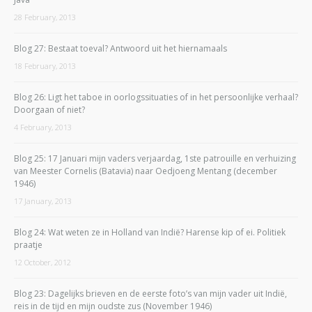
28 February, 2013
Blog 27: Bestaat toeval? Antwoord uit het hiernamaals
18 February, 2013
Blog 26: Ligt het taboe in oorlogssituaties of in het persoonlijke verhaal?
Doorgaan of niet?
4 February, 2013
Blog 25: 17 Januari mijn vaders verjaardag, 1ste patrouille en verhuizing
van Meester Cornelis (Batavia) naar Oedjoeng Mentang (december
1946)
17 January, 2013
Blog 24: Wat weten ze in Holland van Indië? Harense kip of ei. Politiek
praatje
12 October, 2012
Blog 23: Dagelijks brieven en de eerste foto’s van mijn vader uit Indië,
reis in de tijd en mijn oudste zus (November 1946)