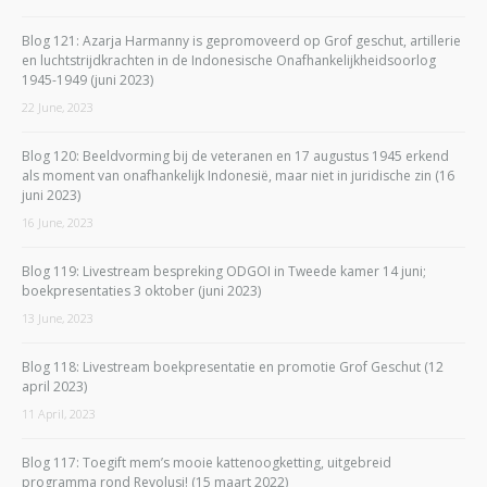
Blog 121: Azarja Harmanny is gepromoveerd op Grof geschut, artillerie
en luchtstrijdkrachten in de Indonesische Onafhankelijkheidsoorlog
1945-1949 (juni 2023)
22 June, 2023
Blog 120: Beeldvorming bij de veteranen en 17 augustus 1945 erkend
als moment van onafhankelijk Indonesië, maar niet in juridische zin (16
juni 2023)
16 June, 2023
Blog 119: Livestream bespreking ODGOI in Tweede kamer 14 juni;
boekpresentaties 3 oktober (juni 2023)
13 June, 2023
Blog 118: Livestream boekpresentatie en promotie Grof Geschut (12
april 2023)
11 April, 2023
Blog 117: Toegift mem’s mooie kattenoogketting, uitgebreid
programma rond Revolusi! (15 maart 2022)