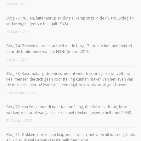
30 May, 2018
Blog 75: Prullen, luitenant Spier divisie, kampongs in de fik, trouwdag en
verkiezingen (eerste helft juli 1948)
13 March, 2018
Blog 74: Brieven naar het archief en de blogs Taboe in het theemeubel
naar de bibliotheek van het NIOD (maart 2018)
7 March, 2018
Blog 73: Kasomálang, de onrust neemt weer toe, er zijn zo ontzettend
veel mensen die zich geen voorstelling kunnen maken van het leven van
de militairen hier, 452ste brief, een dagboek zoals nooit geschreven
27 November, 2017
Blog 72: van Soekamandi naar Kasomálang, theefabriek draait, hard
werken, een brief van Janke, ik kan niet denken (tweede helft mei 1948)
31 October, 2017
Blog 71: Gokken, drinken en klappen uitdelen, het verschil tussen jij thuis
en ik hier, ik walg ervan (eerste helft mei 1948)