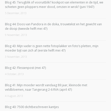
Blog 45: Terugblik of vooruitblik? kookpot van elementen in de tijd, we
schieten geen ploppers meer dood, omzien in wrok? (juni 1947)
5 December, 2013
Blog 44: Doos van Pandora in de doka, trouwtekst en het gewicht van
de doop (tweede helft mei 47)
9 November, 2013
Blog 43: Mijn vader is geen nette fotoplakker en foto’s pletten, mijn
moeder bijt van zich af (eerste helft mei 47)
3 November, 2013
Blog 42: Flessenpost (mei 47)
4 October, 2013
Blog 41: Mijn moeder wordt vandaag 89 jaar, kleinode met
veldbloemen, naar Tangerang 2-6 RVA (april 47)
4 August, 2013
Blog 40: 7500 dichtbeschreven kantjes