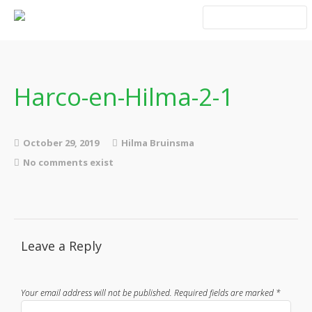
Home
Blog Taboe in het
theemeubel
Harco-en-Hilma-2-1
Boeken
October 29, 2019
Hilma Bruinsma
No comments exist
Verhalen
Leave a Reply
Gedichten
Contact
Your email address will not be published.
Required fields are marked
*