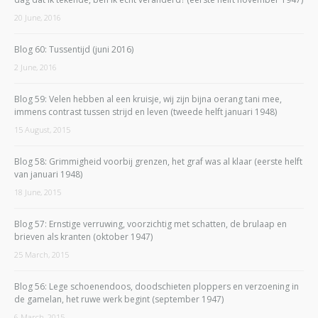
20 June, 2016
Blog 60: Tussentijd (juni 2016)
2 June, 2016
Blog 59: Velen hebben al een kruisje, wij zijn bijna oerang tani mee,
immens contrast tussen strijd en leven (tweede helft januari 1948)
15 August, 2015
Blog 58: Grimmigheid voorbij grenzen, het graf was al klaar (eerste helft
van januari 1948)
18 June, 2015
Blog 57: Ernstige verruwing, voorzichtig met schatten, de brulaap en
brieven als kranten (oktober 1947)
25 March, 2015
Blog 56: Lege schoenendoos, doodschieten ploppers en verzoening in
de gamelan, het ruwe werk begint (september 1947)
6 March, 2015