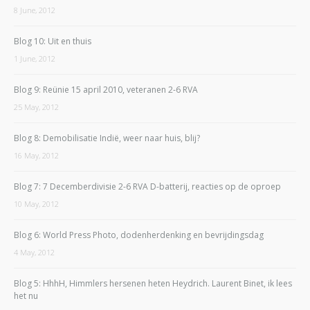
8 June, 2012
Blog 10: Uit en thuis
1 June, 2012
Blog 9: Reünie 15 april 2010, veteranen 2-6 RVA
25 May, 2012
Blog 8: Demobilisatie Indië, weer naar huis, blij?
16 May, 2012
Blog 7: 7 Decemberdivisie 2-6 RVA D-batterij, reacties op de oproep
10 May, 2012
Blog 6: World Press Photo, dodenherdenking en bevrijdingsdag
4 May, 2012
Blog 5: HhhH, Himmlers hersenen heten Heydrich. Laurent Binet, ik lees
het nu