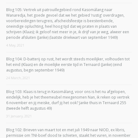
Blog 105: Vertrek uit patrouillegebied rond Kasomálang naar
Wanaredja, het goede gevoel dat we het gebied ‘rustig’ overdragen,
voorbereidingen terugreis, afscheidsfeestje is beestenbende,
oneindige opluchting, heel hoog tijd dat wij praten in plaats van
schrijven (Klaas); ik geloof niet meer in je, ik drijf van je weg, alweer een
periode afsluiten (Janke) (laatste driekwart van september 1949)
4 May, 2021
Blog 104: D-batterij op rust, het wordt steeds moeilijker, volhouden tot
het eind (Klaas) en de moeilijke eerste tijd in Ternaard (Janke) (eind
augustus, begin september 1949)
24 March, 2021
Blog 103: Klaas is terug in Kasomálang, voor ons is het nu afgelopen,
eindelijk, heb je het theemeubel meegenomen Nan, ik reken op vertrek
6 november en jij meiske, durf jij het ook? Janke thuis in Ternaard 255
(tweede helft augustus 49)
31 January, 2021
Blog 102: Brieven van maart tot en met juli 1949 naar NIOD, ex libris,
permissie om TNI-boef dood te schieten, staakt het vuren, in november