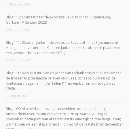
14 February, 2022
Blog 112: Opmaat naar de expositie Revolsi! in het Rijksmuseum,
Gorkum TV (januari 2022)
26 January, 2022
Blog 111: Klaas en Janke in de expositie Revolusi! in het Rijksmuseum!
Hoe gaat het verder met Klaas en Janke, en een fotoboek in plaats van
een ‘gewoon’ boek (december 2021)
29 December, 2021
Blog 110: AAN BOORD van de Johan van Oldenbarnevelt, 12 november
de trossen los; de laatste brieven van Klaas, scheepsjournaal op de
Routekaart, dagen en mijlen tellen (11 november t/m dinsdag 5 dec
1949)
24 August, 2021
Blog 109: Afscheid van onze gesneuvelden; tot de laatste dag
onzekerheid over datum van vertrek; ik zit op wacht; vrijdag 11
november inschepen! Van alles het laatste eindelijk na drie lange jaren;
wat hebben we een stapel brieven; dit wordt de laatste brief (november