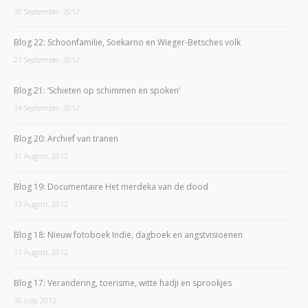
30 September, 2012
Blog 22: Schoonfamilie, Soekarno en Wieger-Betsches volk
21 September, 2012
Blog 21: ‘Schieten op schimmen en spoken’
14 September, 2012
Blog 20: Archief van tranen
31 August, 2012
Blog 19: Documentaire Het merdeka van de dood
12 August, 2012
Blog 18: Nieuw fotoboek Indië, dagboek en angstvisioenen
11 August, 2012
Blog 17: Verandering, toerisme, witte hadji en sprookjes
30 July, 2012