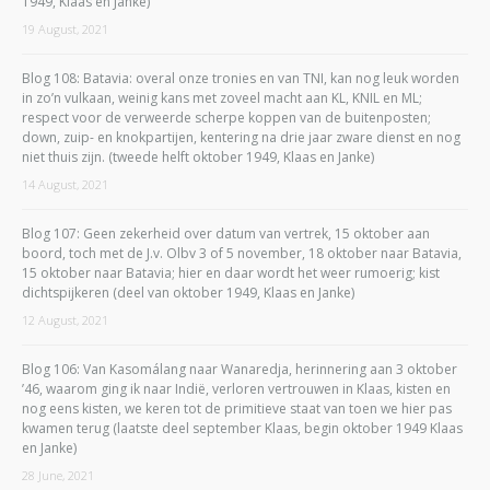
1949, Klaas en Janke)
19 August, 2021
Blog 108: Batavia: overal onze tronies en van TNI, kan nog leuk worden
in zo’n vulkaan, weinig kans met zoveel macht aan KL, KNIL en ML;
respect voor de verweerde scherpe koppen van de buitenposten;
down, zuip- en knokpartijen, kentering na drie jaar zware dienst en nog
niet thuis zijn. (tweede helft oktober 1949, Klaas en Janke)
14 August, 2021
Blog 107: Geen zekerheid over datum van vertrek, 15 oktober aan
boord, toch met de J.v. Olbv 3 of 5 november, 18 oktober naar Batavia,
15 oktober naar Batavia; hier en daar wordt het weer rumoerig; kist
dichtspijkeren (deel van oktober 1949, Klaas en Janke)
12 August, 2021
Blog 106: Van Kasomálang naar Wanaredja, herinnering aan 3 oktober
’46, waarom ging ik naar Indië, verloren vertrouwen in Klaas, kisten en
nog eens kisten, we keren tot de primitieve staat van toen we hier pas
kwamen terug (laatste deel september Klaas, begin oktober 1949 Klaas
en Janke)
28 June, 2021