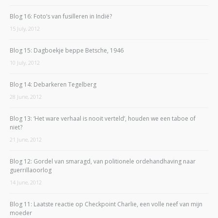
Blog 16: Foto’s van fusilleren in Indië?
15 July, 2012
Blog 15: Dagboekje beppe Betsche, 1946
10 July, 2012
Blog 14: Debarkeren Tegelberg
28 June, 2012
Blog 13: ‘Het ware verhaal is nooit verteld’, houden we een taboe of
niet?
21 June, 2012
Blog 12: Gordel van smaragd, van politionele ordehandhaving naar
guerrillaoorlog
14 June, 2012
Blog 11: Laatste reactie op Checkpoint Charlie, een volle neef van mijn
moeder