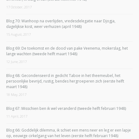
17 October, 2017
Blog 70: Wanhoop na overlijden, vredesdelegatie naar Djogja,
dagelijkse kost, weer verhuizen (april 1948)
15 August, 2017
Blog 69: De toekomst en de dood van pake Veenema, mokerslag, het
lange wachten (tweede helft maart 1948)
12 June, 2017
Blog 68: Gecondenseerd in gedicht Taboe in het theemeubel, het
persoonlijke bevrijd, rustig, bendes hergroeperen zich (eerste helft
maart 1948)
18 May, 2017
Blog 67: Misschien ben ik wel veranderd (tweede helft februari 1948)
11 April, 2017
Blog 66: Goddelijk dilemma, ik schiet een mens neer en leg er een lapje
op, eeuwige cirkelgang van het leven (eerste helft februari 1948)