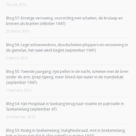
18 June, 2015
Blog 57: Ernstige verruwing, voorzichtig met schatten, de brulaap en
brieven als kranten (oktober 1947)
25 March, 2015
Blog 56: Lege schoenendoos, doodschieten ploppers en verzoening in
de gamelan, het ruwe werk begint (september 1947)
6 March, 2015
Blog 55: Tweede jaargang, rijst pellen in de nacht, schieten met de bren
onder de arm, tjoep tsjieng, meer bloed dan water in de mandiebak
(september 1947)
13 January, 2015
Blog 54: Van Hospitaal in Soebang terug naar routine en patrouille in
Soekamelang (september 47)
24 November, 2014
Blog 53: Rustig in Soekamelang, Vuiligheidsraad, mot in Soekamelang,
heb je liever niet dat ik alles schrijf? (augustus 1947)