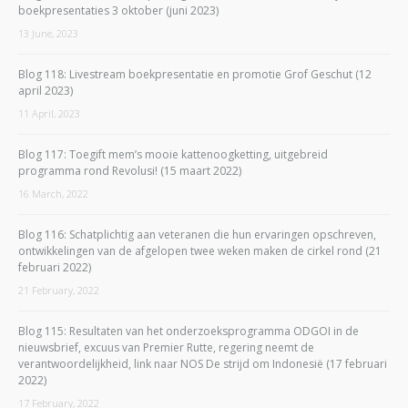
boekpresentaties 3 oktober (juni 2023)
13 June, 2023
Blog 118: Livestream boekpresentatie en promotie Grof Geschut (12
april 2023)
11 April, 2023
Blog 117: Toegift mem’s mooie kattenoogketting, uitgebreid
programma rond Revolusi! (15 maart 2022)
16 March, 2022
Blog 116: Schatplichtig aan veteranen die hun ervaringen opschreven,
ontwikkelingen van de afgelopen twee weken maken de cirkel rond (21
februari 2022)
21 February, 2022
Blog 115: Resultaten van het onderzoeksprogramma ODGOI in de
nieuwsbrief, excuus van Premier Rutte, regering neemt de
verantwoordelijkheid, link naar NOS De strijd om Indonesië (17 februari
2022)
17 February, 2022