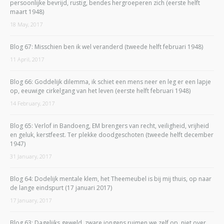
persoonlijke bevrijd, rustig, bendes hergroeperen zich (eerste helft
maart 1948)
18 May, 2017
Blog 67: Misschien ben ik wel veranderd (tweede helft februari 1948)
11 April, 2017
Blog 66: Goddelijk dilemma, ik schiet een mens neer en leg er een lapje
op, eeuwige cirkelgang van het leven (eerste helft februari 1948)
14 February, 2017
Blog 65: Verlof in Bandoeng, EM brengers van recht, veiligheid, vrijheid
en geluk, kerstfeest. Ter plekke doodgeschoten (tweede helft december
1947)
31 January, 2017
Blog 64: Dodelijk mentale klem, het Theemeubel is bij mij thuis, op naar
de lange eindspurt (17 januari 2017)
17 January, 2017
Blog 63: Dagelijks geweld, zware jongens ruimen we zelf op, niet over