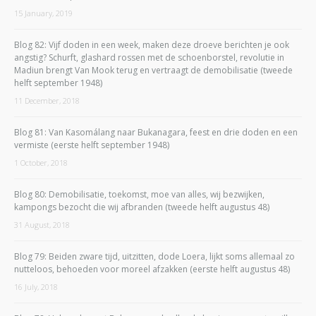
15 January, 2019
Blog 82: Vijf doden in een week, maken deze droeve berichten je ook
angstig? Schurft, glashard rossen met de schoenborstel, revolutie in
Madiun brengt Van Mook terug en vertraagt de demobilisatie (tweede
helft september 1948)
11 December, 2018
Blog 81: Van Kasomálang naar Bukanagara, feest en drie doden en een
vermiste (eerste helft september 1948)
1 October, 2018
Blog 80: Demobilisatie, toekomst, moe van alles, wij bezwijken,
kampongs bezocht die wij afbranden (tweede helft augustus 48)
31 August, 2018
Blog 79: Beiden zware tijd, uitzitten, dode Loera, lijkt soms allemaal zo
nutteloos, behoeden voor moreel afzakken (eerste helft augustus 48)
16 July, 2018