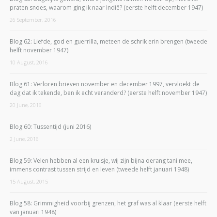
praten snoes, waarom ging ik naar Indië? (eerste helft december 1947)
26 September, 2016
Blog 62: Liefde, god en guerrilla, meteen de schrik erin brengen (tweede
helft november 1947)
10 August, 2016
Blog 61: Verloren brieven november en december 1997, vervloekt de
dag dat ik tekende, ben ik echt veranderd? (eerste helft november 1947)
20 June, 2016
Blog 60: Tussentijd (juni 2016)
2 June, 2016
Blog 59: Velen hebben al een kruisje, wij zijn bijna oerang tani mee,
immens contrast tussen strijd en leven (tweede helft januari 1948)
15 August, 2015
Blog 58: Grimmigheid voorbij grenzen, het graf was al klaar (eerste helft
van januari 1948)