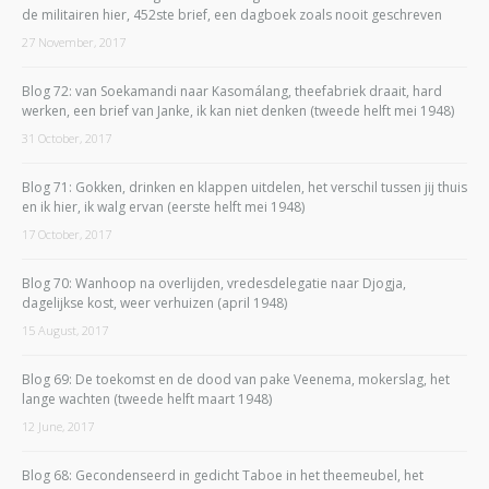
de militairen hier, 452ste brief, een dagboek zoals nooit geschreven
27 November, 2017
Blog 72: van Soekamandi naar Kasomálang, theefabriek draait, hard
werken, een brief van Janke, ik kan niet denken (tweede helft mei 1948)
31 October, 2017
Blog 71: Gokken, drinken en klappen uitdelen, het verschil tussen jij thuis
en ik hier, ik walg ervan (eerste helft mei 1948)
17 October, 2017
Blog 70: Wanhoop na overlijden, vredesdelegatie naar Djogja,
dagelijkse kost, weer verhuizen (april 1948)
15 August, 2017
Blog 69: De toekomst en de dood van pake Veenema, mokerslag, het
lange wachten (tweede helft maart 1948)
12 June, 2017
Blog 68: Gecondenseerd in gedicht Taboe in het theemeubel, het