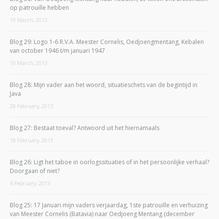
op patrouille hebben
19 March, 2013
Blog 29: Logo 1-6 R.V.A. Meester Cornelis, Oedjoengmentang, Kebalen
van october 1946 t/m januari 1947
10 March, 2013
Blog 28: Mijn vader aan het woord, situatieschets van de begintijd in
Java
28 February, 2013
Blog 27: Bestaat toeval? Antwoord uit het hiernamaals
18 February, 2013
Blog 26: Ligt het taboe in oorlogssituaties of in het persoonlijke verhaal?
Doorgaan of niet?
4 February, 2013
Blog 25: 17 Januari mijn vaders verjaardag, 1ste patrouille en verhuizing
van Meester Cornelis (Batavia) naar Oedjoeng Mentang (december