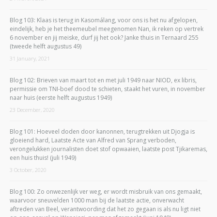
Blog 103: Klaas is terug in Kasomálang, voor ons is het nu afgelopen,
eindelijk, heb je het theemeubel meegenomen Nan, ik reken op vertrek
6 november en jij meiske, durf jij het ook? Janke thuis in Ternaard 255
(tweede helft augustus 49)
31 January, 2021
Blog 102: Brieven van maart tot en met juli 1949 naar NIOD, ex libris,
permissie om TNI-boef dood te schieten, staakt het vuren, in november
naar huis (eerste helft augustus 1949)
23 December, 2020
Blog 101: Hoeveel doden door kanonnen, terugtrekken uit Djogja is
gloeiend hard, Laatste Acte van Alfred van Sprang verboden,
verongelukken journalisten doet stof opwaaien, laatste post Tjikaremas,
een huis thuis! (juli 1949)
3 October, 2020
Blog 100: Zo onwezenlijk ver weg, er wordt misbruik van ons gemaakt,
waarvoor sneuvelden 1000 man bij de laatste actie, onverwacht
aftreden van Beel, verantwoording dat het zo gegaan is als nu ligt niet