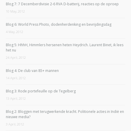
Blog 7: 7 Decemberdivisie 2-6 RVA D-batterij, reacties op de oproep
10 May, 2012
Blog 6: World Press Photo, dodenherdenking en bevrijdingsdag
4 May, 2012
Blog 5: HhhH, Himmlers hersenen heten Heydrich. Laurent Binet, ik lees
het nu
24 April, 2012
Blog 4: De club van 85+ mannen
14 April, 2012
Blog 3: Rode portefeuille op de Tegelberg
13 April, 2012
Blog 2: Bloggen met terugwerkende kracht. Politionele acties in Indië en
nieuwe media?
3 April, 2012