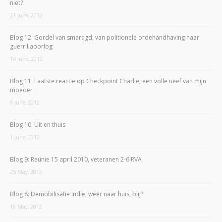
niet?
21 June, 2012
Blog 12: Gordel van smaragd, van politionele ordehandhaving naar
guerrillaoorlog
14 June, 2012
Blog 11: Laatste reactie op Checkpoint Charlie, een volle neef van mijn
moeder
8 June, 2012
Blog 10: Uit en thuis
1 June, 2012
Blog 9: Reünie 15 april 2010, veteranen 2-6 RVA
25 May, 2012
Blog 8: Demobilisatie Indië, weer naar huis, blij?
16 May, 2012