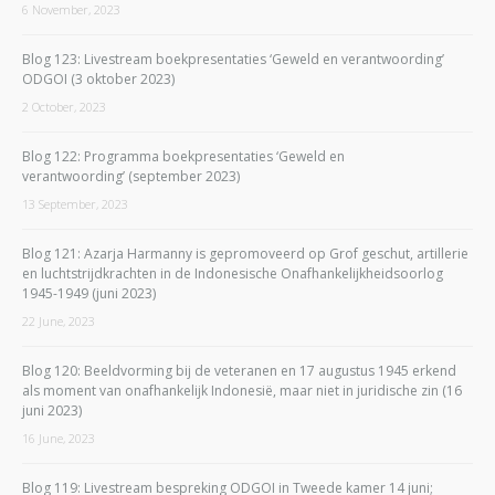
6 November, 2023
Blog 123: Livestream boekpresentaties ‘Geweld en verantwoording’
ODGOI (3 oktober 2023)
2 October, 2023
Blog 122: Programma boekpresentaties ‘Geweld en
verantwoording’ (september 2023)
13 September, 2023
Blog 121: Azarja Harmanny is gepromoveerd op Grof geschut, artillerie
en luchtstrijdkrachten in de Indonesische Onafhankelijkheidsoorlog
1945-1949 (juni 2023)
22 June, 2023
Blog 120: Beeldvorming bij de veteranen en 17 augustus 1945 erkend
als moment van onafhankelijk Indonesië, maar niet in juridische zin (16
juni 2023)
16 June, 2023
Blog 119: Livestream bespreking ODGOI in Tweede kamer 14 juni;