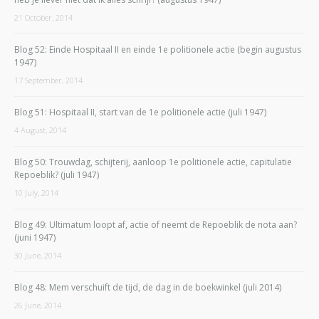
21 October, 2014
Blog 52: Einde Hospitaal II en einde 1e politionele actie (begin augustus
1947)
17 September, 2014
Blog 51: Hospitaal II, start van de 1e politionele actie (juli 1947)
4 August, 2014
Blog 50: Trouwdag, schijterij, aanloop 1e politionele actie, capitulatie
Repoeblik? (juli 1947)
10 July, 2014
Blog 49: Ultimatum loopt af, actie of neemt de Repoeblik de nota aan?
(juni 1947)
30 June, 2014
Blog 48: Mem verschuift de tijd, de dag in de boekwinkel (juli 2014)
26 June, 2014