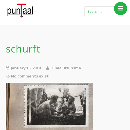
Home
Blog Taboe in het
theemeubel
schurft
Boeken
Verhalen
January 15, 2019
Hilma Bruinsma
Gedichten
No comments exist
Contact