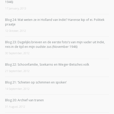
1946)
17 January, 2013
Blog 24: Wat weten ze in Holland van Indië? Harense kip of ei. Politiek
praatje
12 October, 2012
Blog 23: Dagelijks brieven en de eerste foto’s van mijn vader uit Indië,
reis in de tijd en mijn oudste zus (November 1946)
30 September, 2012
Blog 22: Schoonfamilie, Soekarno en Wieger-Betsches volk
21 September, 2012
Blog 21: ‘Schieten op schimmen en spoken’
14 September, 2012
Blog 20: Archief van tranen
31 August, 2012