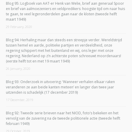
Blog 95: Logboek van AAT-er Henk van Welie, brief aan generaal Spoor
en brief van aalmoezeniers en veldpredikers: hoogste tijd om naar huis
te gaan, te veel legeronderdelen gaan naar de kloten (tweede helft
maart 1949)
29 February, 2020
Blog 94: Herhaling maar dan steeds een streepje verder. Wereldstrijd
tussen hemel en aarde, politieke partijen en verdeeldheid, onze
regering schippert met het buitenland en wij, ons leger met onze
regering. Nederland op z’n achterste poten schreeuwt moordenaars!
(eerste helft tot en met 19 maart 1949)
26 January, 2020
Blog 93: Onderzoek in uitvoering: ‘Wanneer verhalen elkaar raken
veranderen ze aan beide kanten meteen’ en langer dan twee jaar
uitzenden is schadelijk (17 december 2019)
17 December, 2019
Blog 92: Tweede serie brieven naar het NIOD, foto’s bekeken en het
vervolg van de zuivering na de tweede politionele actie (tweede helft
februari 1949)
29 October, 2019