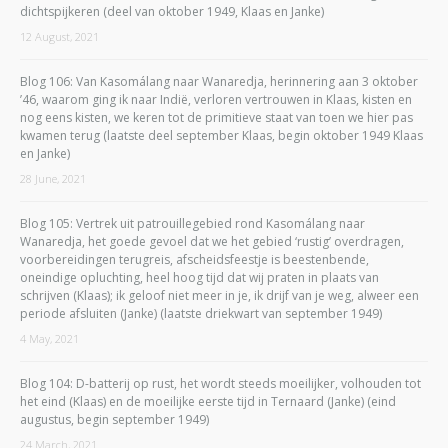
dichtspijkeren (deel van oktober 1949, Klaas en Janke)
12 August, 2021
Blog 106: Van Kasomálang naar Wanaredja, herinnering aan 3 oktober
’46, waarom ging ik naar Indië, verloren vertrouwen in Klaas, kisten en
nog eens kisten, we keren tot de primitieve staat van toen we hier pas
kwamen terug (laatste deel september Klaas, begin oktober 1949 Klaas
en Janke)
28 June, 2021
Blog 105: Vertrek uit patrouillegebied rond Kasomálang naar
Wanaredja, het goede gevoel dat we het gebied ‘rustig’ overdragen,
voorbereidingen terugreis, afscheidsfeestje is beestenbende,
oneindige opluchting, heel hoog tijd dat wij praten in plaats van
schrijven (Klaas); ik geloof niet meer in je, ik drijf van je weg, alweer een
periode afsluiten (Janke) (laatste driekwart van september 1949)
4 May, 2021
Blog 104: D-batterij op rust, het wordt steeds moeilijker, volhouden tot
het eind (Klaas) en de moeilijke eerste tijd in Ternaard (Janke) (eind
augustus, begin september 1949)
24 March, 2021