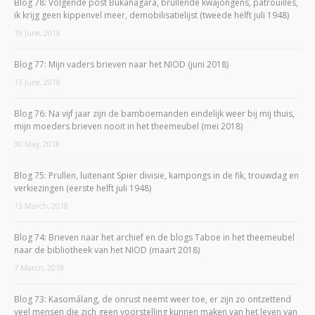
Blog 78: Volgende post Bukanagara, brullende kwajongens, patrouilles,
ik krijg geen kippenvel meer, demobilisatielijst (tweede helft juli 1948)
19 June, 2018
Blog 77: Mijn vaders brieven naar het NIOD (juni 2018)
13 June, 2018
Blog 76: Na vijf jaar zijn de bamboemanden eindelijk weer bij mij thuis,
mijn moeders brieven nooit in het theemeubel (mei 2018)
30 May, 2018
Blog 75: Prullen, luitenant Spier divisie, kampongs in de fik, trouwdag en
verkiezingen (eerste helft juli 1948)
13 March, 2018
Blog 74: Brieven naar het archief en de blogs Taboe in het theemeubel
naar de bibliotheek van het NIOD (maart 2018)
7 March, 2018
Blog 73: Kasomálang, de onrust neemt weer toe, er zijn zo ontzettend
veel mensen die zich geen voorstelling kunnen maken van het leven van