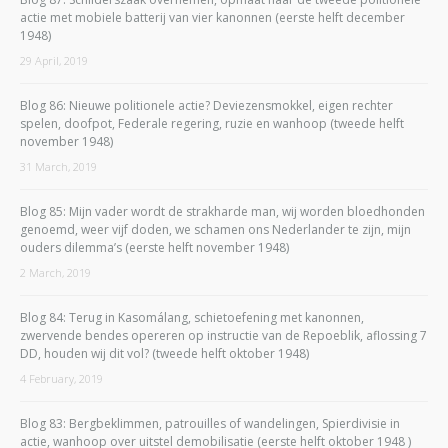
actie met mobiele batterij van vier kanonnen (eerste helft december
1948)
29 April, 2019
Blog 86: Nieuwe politionele actie? Deviezensmokkel, eigen rechter
spelen, doofpot, Federale regering, ruzie en wanhoop (tweede helft
november 1948)
31 March, 2019
Blog 85: Mijn vader wordt de strakharde man, wij worden bloedhonden
genoemd, weer vijf doden, we schamen ons Nederlander te zijn, mijn
ouders dilemma’s (eerste helft november 1948)
2 March, 2019
Blog 84: Terug in Kasomálang, schietoefening met kanonnen,
zwervende bendes opereren op instructie van de Repoeblik, aflossing 7
DD, houden wij dit vol? (tweede helft oktober 1948)
4 February, 2019
Blog 83: Bergbeklimmen, patrouilles of wandelingen, Spierdivisie in
actie, wanhoop over uitstel demobilisatie (eerste helft oktober 1948 )