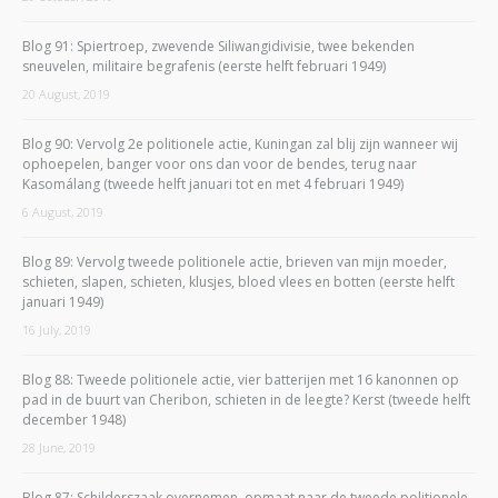
Blog 91: Spiertroep, zwevende Siliwangidivisie, twee bekenden
sneuvelen, militaire begrafenis (eerste helft februari 1949)
20 August, 2019
Blog 90: Vervolg 2e politionele actie, Kuningan zal blij zijn wanneer wij
ophoepelen, banger voor ons dan voor de bendes, terug naar
Kasomálang (tweede helft januari tot en met 4 februari 1949)
6 August, 2019
Blog 89: Vervolg tweede politionele actie, brieven van mijn moeder,
schieten, slapen, schieten, klusjes, bloed vlees en botten (eerste helft
januari 1949)
16 July, 2019
Blog 88: Tweede politionele actie, vier batterijen met 16 kanonnen op
pad in de buurt van Cheribon, schieten in de leegte? Kerst (tweede helft
december 1948)
28 June, 2019
Blog 87: Schilderszaak overnemen, opmaat naar de tweede politionele