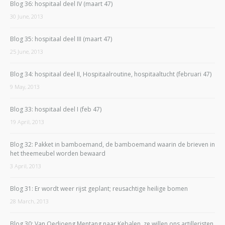
Blog 36: hospitaal deel IV (maart 47)
30 June, 2013
Blog 35: hospitaal deel III (maart 47)
25 June, 2013
Blog 34: hospitaal deel II, Hospitaalroutine, hospitaaltucht (februari 47)
9 May, 2013
Blog 33: hospitaal deel I (feb 47)
19 April, 2013
Blog 32: Pakket in bamboemand, de bamboemand waarin de brieven in
het theemeubel worden bewaard
3 April, 2013
Blog 31: Er wordt weer rijst geplant; reusachtige heilige bomen
28 March, 2013
Blog 30: Van Oedjoeng Mentang naar Kebalen, ze willen ons artilleristen