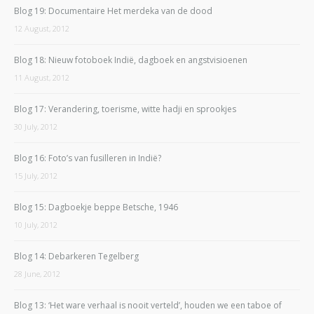
Blog 19: Documentaire Het merdeka van de dood
12 August, 2012
Blog 18: Nieuw fotoboek Indië, dagboek en angstvisioenen
11 August, 2012
Blog 17: Verandering, toerisme, witte hadji en sprookjes
30 July, 2012
Blog 16: Foto’s van fusilleren in Indië?
15 July, 2012
Blog 15: Dagboekje beppe Betsche, 1946
10 July, 2012
Blog 14: Debarkeren Tegelberg
28 June, 2012
Blog 13: ‘Het ware verhaal is nooit verteld’, houden we een taboe of