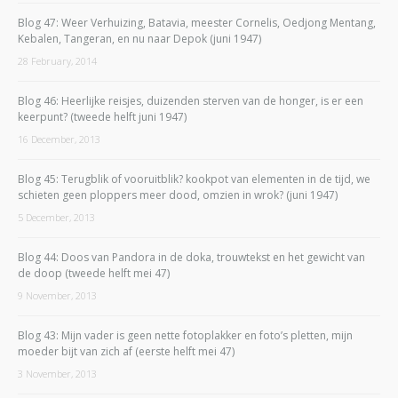
Blog 47: Weer Verhuizing, Batavia, meester Cornelis, Oedjong Mentang,
Kebalen, Tangeran, en nu naar Depok (juni 1947)
28 February, 2014
Blog 46: Heerlijke reisjes, duizenden sterven van de honger, is er een
keerpunt? (tweede helft juni 1947)
16 December, 2013
Blog 45: Terugblik of vooruitblik? kookpot van elementen in de tijd, we
schieten geen ploppers meer dood, omzien in wrok? (juni 1947)
5 December, 2013
Blog 44: Doos van Pandora in de doka, trouwtekst en het gewicht van
de doop (tweede helft mei 47)
9 November, 2013
Blog 43: Mijn vader is geen nette fotoplakker en foto’s pletten, mijn
moeder bijt van zich af (eerste helft mei 47)
3 November, 2013