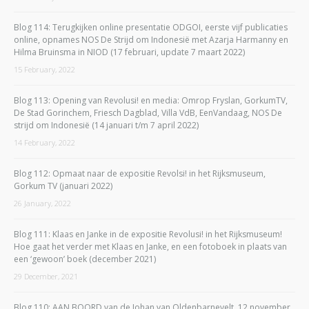
Blog 114: Terugkijken online presentatie ODGOI, eerste vijf publicaties
online, opnames NOS De Strijd om Indonesië met Azarja Harmanny en
Hilma Bruinsma in NIOD (17 februari, update 7 maart 2022)
15 February, 2022
Blog 113: Opening van Revolusi! en media: Omrop Fryslan, GorkumTV,
De Stad Gorinchem, Friesch Dagblad, Villa VdB, EenVandaag, NOS De
strijd om Indonesië (14 januari t/m 7 april 2022)
14 February, 2022
Blog 112: Opmaat naar de expositie Revolsi! in het Rijksmuseum,
Gorkum TV (januari 2022)
26 January, 2022
Blog 111: Klaas en Janke in de expositie Revolusi! in het Rijksmuseum!
Hoe gaat het verder met Klaas en Janke, en een fotoboek in plaats van
een ‘gewoon’ boek (december 2021)
29 December, 2021
Blog 110: AAN BOORD van de Johan van Oldenbarnevelt, 12 november