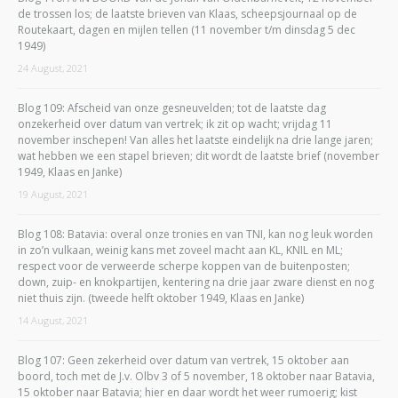
de trossen los; de laatste brieven van Klaas, scheepsjournaal op de
Routekaart, dagen en mijlen tellen (11 november t/m dinsdag 5 dec
1949)
24 August, 2021
Blog 109: Afscheid van onze gesneuvelden; tot de laatste dag
onzekerheid over datum van vertrek; ik zit op wacht; vrijdag 11
november inschepen! Van alles het laatste eindelijk na drie lange jaren;
wat hebben we een stapel brieven; dit wordt de laatste brief (november
1949, Klaas en Janke)
19 August, 2021
Blog 108: Batavia: overal onze tronies en van TNI, kan nog leuk worden
in zo’n vulkaan, weinig kans met zoveel macht aan KL, KNIL en ML;
respect voor de verweerde scherpe koppen van de buitenposten;
down, zuip- en knokpartijen, kentering na drie jaar zware dienst en nog
niet thuis zijn. (tweede helft oktober 1949, Klaas en Janke)
14 August, 2021
Blog 107: Geen zekerheid over datum van vertrek, 15 oktober aan
boord, toch met de J.v. Olbv 3 of 5 november, 18 oktober naar Batavia,
15 oktober naar Batavia; hier en daar wordt het weer rumoerig; kist