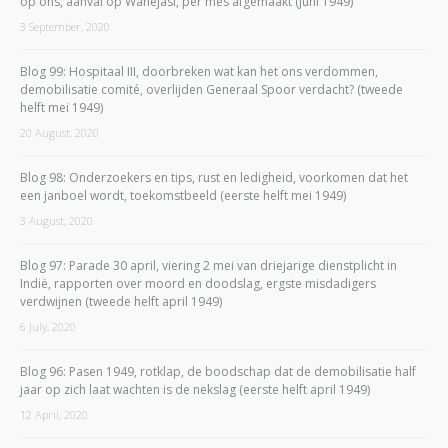
op ons, aanval op Wanejasi, per mes afgemaakt (juni 1949)
3 September, 2020
Blog 99: Hospitaal III, doorbreken wat kan het ons verdommen,
demobilisatie comité, overlijden Generaal Spoor verdacht? (tweede
helft mei 1949)
20 August, 2020
Blog 98: Onderzoekers en tips, rust en ledigheid, voorkomen dat het
een janboel wordt, toekomstbeeld (eerste helft mei 1949)
3 August, 2020
Blog 97: Parade 30 april, viering 2 mei van driejarige dienstplicht in
Indië, rapporten over moord en doodslag, ergste misdadigers
verdwijnen (tweede helft april 1949)
6 July, 2020
Blog 96: Pasen 1949, rotklap, de boodschap dat de demobilisatie half
jaar op zich laat wachten is de nekslag (eerste helft april 1949)
12 April, 2020