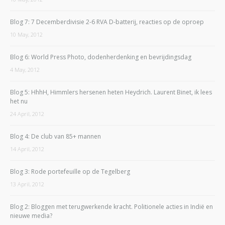
Blog 7: 7 Decemberdivisie 2-6 RVA D-batterij, reacties op de oproep
10 May, 2012
Blog 6: World Press Photo, dodenherdenking en bevrijdingsdag
4 May, 2012
Blog 5: HhhH, Himmlers hersenen heten Heydrich. Laurent Binet, ik lees
het nu
24 April, 2012
Blog 4: De club van 85+ mannen
14 April, 2012
Blog 3: Rode portefeuille op de Tegelberg
13 April, 2012
Blog 2: Bloggen met terugwerkende kracht. Politionele acties in Indië en
nieuwe media?