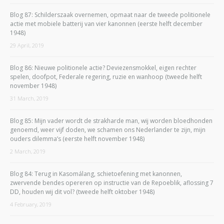
Blog 87: Schilderszaak overnemen, opmaat naar de tweede politionele
actie met mobiele batterij van vier kanonnen (eerste helft december
1948)
29 April, 2019
Blog 86: Nieuwe politionele actie? Deviezensmokkel, eigen rechter
spelen, doofpot, Federale regering, ruzie en wanhoop (tweede helft
november 1948)
31 March, 2019
Blog 85: Mijn vader wordt de strakharde man, wij worden bloedhonden
genoemd, weer vijf doden, we schamen ons Nederlander te zijn, mijn
ouders dilemma’s (eerste helft november 1948)
2 March, 2019
Blog 84: Terug in Kasomálang, schietoefening met kanonnen,
zwervende bendes opereren op instructie van de Repoeblik, aflossing 7
DD, houden wij dit vol? (tweede helft oktober 1948)
4 February, 2019