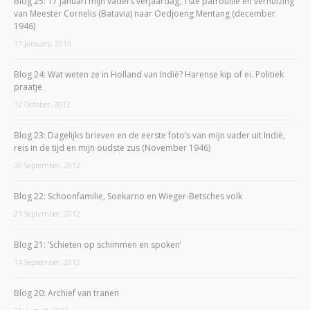
Blog 25: 17 Januari mijn vaders verjaardag, 1ste patrouille en verhuizing
van Meester Cornelis (Batavia) naar Oedjoeng Mentang (december
1946)
17 January, 2013
Blog 24: Wat weten ze in Holland van Indië? Harense kip of ei. Politiek
praatje
12 October, 2012
Blog 23: Dagelijks brieven en de eerste foto’s van mijn vader uit Indië,
reis in de tijd en mijn oudste zus (November 1946)
30 September, 2012
Blog 22: Schoonfamilie, Soekarno en Wieger-Betsches volk
21 September, 2012
Blog 21: ‘Schieten op schimmen en spoken’
14 September, 2012
Blog 20: Archief van tranen