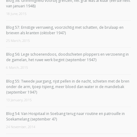
Blog 58: Grimmigheid voorbij grenzen, het graf was al klaar (eerste helft
van januari 1948)
18 June, 2015
Blog 57: Ernstige verruwing, voorzichtig met schatten, de brulaap en
brieven als kranten (oktober 1947)
25 March, 2015
Blog 56: Lege schoenendoos, doodschieten ploppers en verzoening in
de gamelan, het ruwe werk begint (september 1947)
6 March, 2015
Blog 55: Tweede jaargang, rijst pellen in de nacht, schieten met de bren
onder de arm, tjoep tsjieng, meer bloed dan water in de mandiebak
(september 1947)
13 January, 2015
Blog 54: Van Hospitaal in Soebang terug naar routine en patrouille in
Soekamelang (september 47)
24 November, 2014