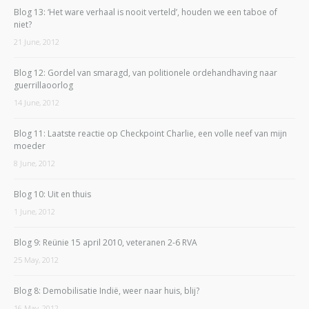
Blog 13: ‘Het ware verhaal is nooit verteld’, houden we een taboe of
niet?
21 June, 2012
Blog 12: Gordel van smaragd, van politionele ordehandhaving naar
guerrillaoorlog
14 June, 2012
Blog 11: Laatste reactie op Checkpoint Charlie, een volle neef van mijn
moeder
8 June, 2012
Blog 10: Uit en thuis
1 June, 2012
Blog 9: Reünie 15 april 2010, veteranen 2-6 RVA
25 May, 2012
Blog 8: Demobilisatie Indië, weer naar huis, blij?
16 May, 2012