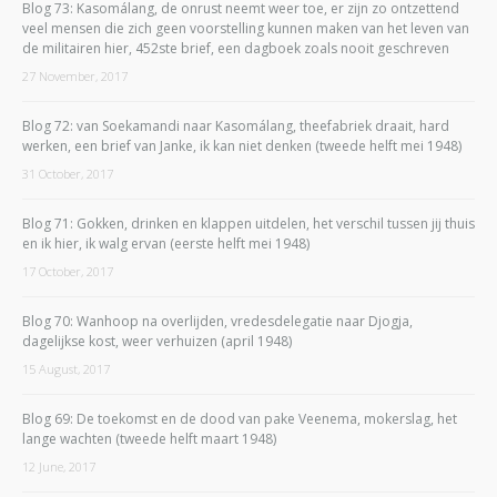
Blog 73: Kasomálang, de onrust neemt weer toe, er zijn zo ontzettend
veel mensen die zich geen voorstelling kunnen maken van het leven van
de militairen hier, 452ste brief, een dagboek zoals nooit geschreven
27 November, 2017
Blog 72: van Soekamandi naar Kasomálang, theefabriek draait, hard
werken, een brief van Janke, ik kan niet denken (tweede helft mei 1948)
31 October, 2017
Blog 71: Gokken, drinken en klappen uitdelen, het verschil tussen jij thuis
en ik hier, ik walg ervan (eerste helft mei 1948)
17 October, 2017
Blog 70: Wanhoop na overlijden, vredesdelegatie naar Djogja,
dagelijkse kost, weer verhuizen (april 1948)
15 August, 2017
Blog 69: De toekomst en de dood van pake Veenema, mokerslag, het
lange wachten (tweede helft maart 1948)
12 June, 2017