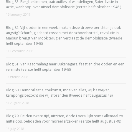
Blog 83: Bergbeklimmen, patrouilles of wandelingen, Spierdivisie in
actie, wanhoop over uitstel demobilisatie (eerste helft oktober 1948 )
15 January, 2019
Blog 82: Vijf doden in een week, maken deze droeve berichten je ook
angstig? Schurft, glashard rossen met de schoenborstel, revolutie in
Madiun brengt Van Mook terug en vertraagt de demobilisatie (tweede
helft september 1948)
11 December, 2018
Blog 81: Van Kasomálang naar Bukanagara, feest en drie doden en een
vermiste (eerste helft september 1948)
1 October, 2018
Blog 80: Demobilisatie, toekomst, moe van alles, wij bezwijken,
kampongs bezocht die wij afbranden (tweede helft augustus 48)
31 August, 2018
Blog 79: Beiden zware tijd, uitzitten, dode Loera, lijkt soms allemaal zo
nutteloos, behoeden voor moreel afzakken (eerste helft augustus 48)
16 July, 2018