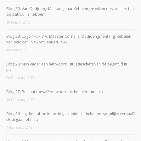
Blog 30: Van Oedjoeng Mentang naar Kebalen, ze willen ons artilleristen
op patrouille hebben
19 March, 2013
Blog 29: Logo 1-6 R.V.A. Meester Cornelis, Oedjoengmentang, Kebalen
van october 1946 t/m januari 1947
10 March, 2013
Blog 28: Mijn vader aan het woord, situatieschets van de begintijd in
Java
28 February, 2013
Blog 27: Bestaat toeval? Antwoord uit het hiernamaals
18 February, 2013
Blog 26: Ligt het taboe in oorlogssituaties of in het persoonlijke verhaal?
Doorgaan of niet?
4 February, 2013