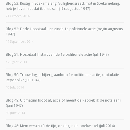
Blog 53: Rustig in Soekamelang, Vuiligheidsraad, mot in Soekamelang,
heb je liever niet dat ik alles schrijf? (augustus 1947)
21 October, 2014
Blog 52: Einde Hospitaal II en einde 1e politionele actie (begin augustus
1947)
17 September, 2014
Blog 51: Hospitaal II, start van de 1e politionele actie (juli 1947)
4 August, 2014
Blog 50: Trouwdag, schijterij, aanloop 1e politionele actie, capitulatie
Repoeblik? (juli 1947)
10 July, 2014
Blog 49: Ultimatum loopt af, actie of neemt de Repoeblik de nota aan?
(juni 1947)
30 June, 2014
Blog 48: Mem verschuift de tijd, de dag in de boekwinkel (juli 2014)