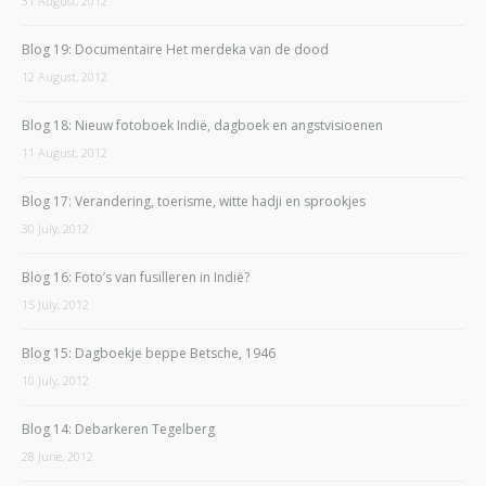
31 August, 2012
Blog 19: Documentaire Het merdeka van de dood
12 August, 2012
Blog 18: Nieuw fotoboek Indië, dagboek en angstvisioenen
11 August, 2012
Blog 17: Verandering, toerisme, witte hadji en sprookjes
30 July, 2012
Blog 16: Foto’s van fusilleren in Indië?
15 July, 2012
Blog 15: Dagboekje beppe Betsche, 1946
10 July, 2012
Blog 14: Debarkeren Tegelberg
28 June, 2012