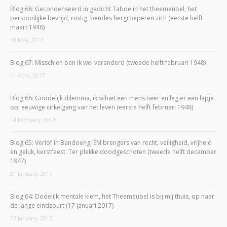
Blog 68: Gecondenseerd in gedicht Taboe in het theemeubel, het
persoonlijke bevrijd, rustig, bendes hergroeperen zich (eerste helft
maart 1948)
18 May, 2017
Blog 67: Misschien ben ik wel veranderd (tweede helft februari 1948)
11 April, 2017
Blog 66: Goddelijk dilemma, ik schiet een mens neer en leg er een lapje
op, eeuwige cirkelgang van het leven (eerste helft februari 1948)
14 February, 2017
Blog 65: Verlof in Bandoeng, EM brengers van recht, veiligheid, vrijheid
en geluk, kerstfeest. Ter plekke doodgeschoten (tweede helft december
1947)
31 January, 2017
Blog 64: Dodelijk mentale klem, het Theemeubel is bij mij thuis, op naar
de lange eindspurt (17 januari 2017)
17 January, 2017