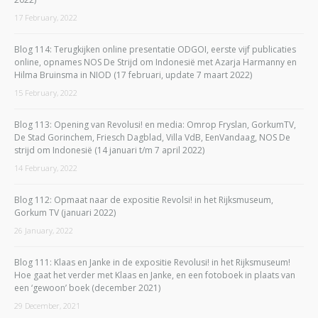
17 February, 2022
Blog 114: Terugkijken online presentatie ODGOI, eerste vijf publicaties
online, opnames NOS De Strijd om Indonesië met Azarja Harmanny en
Hilma Bruinsma in NIOD (17 februari, update 7 maart 2022)
15 February, 2022
Blog 113: Opening van Revolusi! en media: Omrop Fryslan, GorkumTV,
De Stad Gorinchem, Friesch Dagblad, Villa VdB, EenVandaag, NOS De
strijd om Indonesië (14 januari t/m 7 april 2022)
14 February, 2022
Blog 112: Opmaat naar de expositie Revolsi! in het Rijksmuseum,
Gorkum TV (januari 2022)
26 January, 2022
Blog 111: Klaas en Janke in de expositie Revolusi! in het Rijksmuseum!
Hoe gaat het verder met Klaas en Janke, en een fotoboek in plaats van
een ‘gewoon’ boek (december 2021)
29 December, 2021