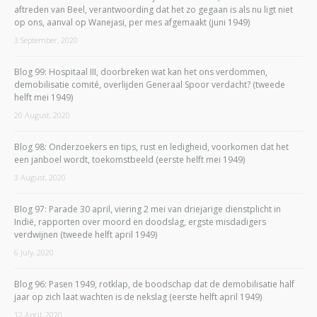
aftreden van Beel, verantwoording dat het zo gegaan is als nu ligt niet
op ons, aanval op Wanejasi, per mes afgemaakt (juni 1949)
3 September, 2020
Blog 99: Hospitaal III, doorbreken wat kan het ons verdommen,
demobilisatie comité, overlijden Generaal Spoor verdacht? (tweede
helft mei 1949)
20 August, 2020
Blog 98: Onderzoekers en tips, rust en ledigheid, voorkomen dat het
een janboel wordt, toekomstbeeld (eerste helft mei 1949)
3 August, 2020
Blog 97: Parade 30 april, viering 2 mei van driejarige dienstplicht in
Indië, rapporten over moord en doodslag, ergste misdadigers
verdwijnen (tweede helft april 1949)
6 July, 2020
Blog 96: Pasen 1949, rotklap, de boodschap dat de demobilisatie half
jaar op zich laat wachten is de nekslag (eerste helft april 1949)
12 April, 2020