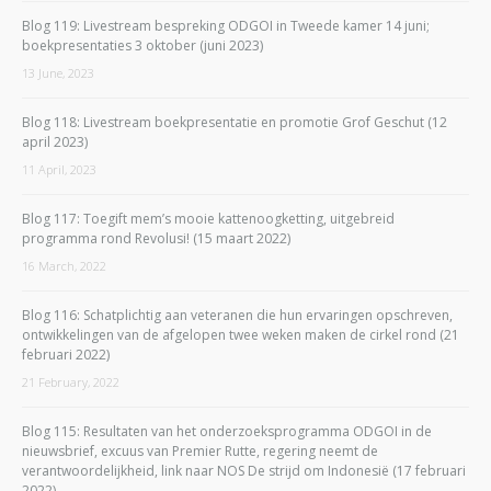
Blog 119: Livestream bespreking ODGOI in Tweede kamer 14 juni;
boekpresentaties 3 oktober (juni 2023)
13 June, 2023
Blog 118: Livestream boekpresentatie en promotie Grof Geschut (12
april 2023)
11 April, 2023
Blog 117: Toegift mem’s mooie kattenoogketting, uitgebreid
programma rond Revolusi! (15 maart 2022)
16 March, 2022
Blog 116: Schatplichtig aan veteranen die hun ervaringen opschreven,
ontwikkelingen van de afgelopen twee weken maken de cirkel rond (21
februari 2022)
21 February, 2022
Blog 115: Resultaten van het onderzoeksprogramma ODGOI in de
nieuwsbrief, excuus van Premier Rutte, regering neemt de
verantwoordelijkheid, link naar NOS De strijd om Indonesië (17 februari
2022)