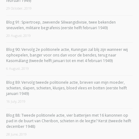
februari 1949)
29 October, 2019
Blog 91: Spiertroep, zwevende Siliwangidivisie, twee bekenden
sneuvelen, militaire begrafenis (eerste helft februari 1949)
20 August, 2019
Blog 90: Vervolg 2e politionele actie, Kuningan zal blij zijn wanneer wij
ophoepelen, banger voor ons dan voor de bendes, terug naar
Kasomálang (tweede helft januari tot en met 4 februari 1949)
6 August, 2019
Blog 89: Vervolg tweede politionele actie, brieven van mijn moeder,
schieten, slapen, schieten, klusjes, bloed vlees en botten (eerste helft
januari 1949)
16 July, 2019
Blog 88: Tweede politionele actie, vier batterijen met 16 kanonnen op
pad in de buurt van Cheribon, schieten in de leegte? Kerst (tweede helft
december 1948)
28 June, 2019