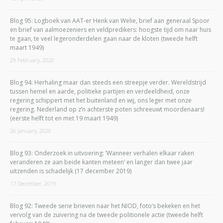
Blog 95: Logboek van AAT-er Henk van Welie, brief aan generaal Spoor
en brief van aalmoezeniers en veldpredikers: hoogste tijd om naar huis
te gaan, te veel legeronderdelen gaan naar de kloten (tweede helft
maart 1949)
29 February, 2020
Blog 94: Herhaling maar dan steeds een streepje verder. Wereldstrijd
tussen hemel en aarde, politieke partijen en verdeeldheid, onze
regering schippert met het buitenland en wij, ons leger met onze
regering. Nederland op z’n achterste poten schreeuwt moordenaars!
(eerste helft tot en met 19 maart 1949)
26 January, 2020
Blog 93: Onderzoek in uitvoering: ‘Wanneer verhalen elkaar raken
veranderen ze aan beide kanten meteen’ en langer dan twee jaar
uitzenden is schadelijk (17 december 2019)
17 December, 2019
Blog 92: Tweede serie brieven naar het NIOD, foto’s bekeken en het
vervolg van de zuivering na de tweede politionele actie (tweede helft