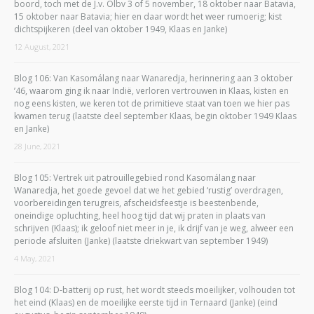
boord, toch met de J.v. Olbv 3 of 5 november, 18 oktober naar Batavia,
15 oktober naar Batavia; hier en daar wordt het weer rumoerig; kist
dichtspijkeren (deel van oktober 1949, Klaas en Janke)
12 August, 2021
Blog 106: Van Kasomálang naar Wanaredja, herinnering aan 3 oktober
’46, waarom ging ik naar Indië, verloren vertrouwen in Klaas, kisten en
nog eens kisten, we keren tot de primitieve staat van toen we hier pas
kwamen terug (laatste deel september Klaas, begin oktober 1949 Klaas
en Janke)
28 June, 2021
Blog 105: Vertrek uit patrouillegebied rond Kasomálang naar
Wanaredja, het goede gevoel dat we het gebied ‘rustig’ overdragen,
voorbereidingen terugreis, afscheidsfeestje is beestenbende,
oneindige opluchting, heel hoog tijd dat wij praten in plaats van
schrijven (Klaas); ik geloof niet meer in je, ik drijf van je weg, alweer een
periode afsluiten (Janke) (laatste driekwart van september 1949)
4 May, 2021
Blog 104: D-batterij op rust, het wordt steeds moeilijker, volhouden tot
het eind (Klaas) en de moeilijke eerste tijd in Ternaard (Janke) (eind