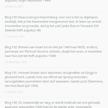
augustus, begin september 1949)
24 March, 2021
Blog 103: Klaas is terug in Kasomálang, voor ons is het nu afgelopen,
eindelijk, heb je het theemeubel meegenomen Nan, ik reken op vertrek
6 november en jij meiske, durf jij het ook? Janke thuis in Ternaard 255
(tweede helft augustus 49)
31 January, 2021
Blog 102: Brieven van maart tot en met juli 1949 naar NIOD, ex libris,
permissie om TNI-boef dood te schieten, staakt het vuren, in november
naar huis (eerste helft augustus 1949)
23 December, 2020
Blog 101: Hoeveel doden door kanonnen, terugtrekken uit Djogja is
gloeiend hard, Laatste Acte van Alfred van Sprang verboden,
verongelukken journalisten doet stof opwaaien, laatste post Tjikaremas,
een huis thuis! (juli 1949)
3 October, 2020
Blog 100: Zo onwezenlijk ver weg, er wordt misbruik van ons gemaakt,
waarvoor sneuvelden 1000 man bij de laatste actie, onverwacht