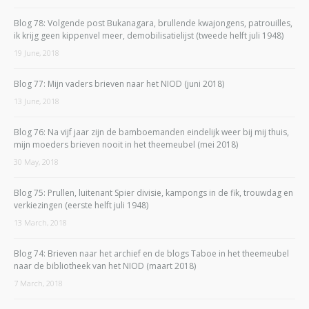
Blog 78: Volgende post Bukanagara, brullende kwajongens, patrouilles,
ik krijg geen kippenvel meer, demobilisatielijst (tweede helft juli 1948)
19 June, 2018
Blog 77: Mijn vaders brieven naar het NIOD (juni 2018)
13 June, 2018
Blog 76: Na vijf jaar zijn de bamboemanden eindelijk weer bij mij thuis,
mijn moeders brieven nooit in het theemeubel (mei 2018)
30 May, 2018
Blog 75: Prullen, luitenant Spier divisie, kampongs in de fik, trouwdag en
verkiezingen (eerste helft juli 1948)
13 March, 2018
Blog 74: Brieven naar het archief en de blogs Taboe in het theemeubel
naar de bibliotheek van het NIOD (maart 2018)
7 March, 2018