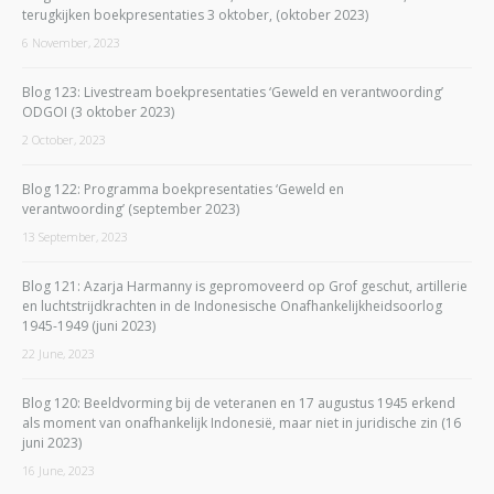
terugkijken boekpresentaties 3 oktober, (oktober 2023)
6 November, 2023
Blog 123: Livestream boekpresentaties ‘Geweld en verantwoording’
ODGOI (3 oktober 2023)
2 October, 2023
Blog 122: Programma boekpresentaties ‘Geweld en
verantwoording’ (september 2023)
13 September, 2023
Blog 121: Azarja Harmanny is gepromoveerd op Grof geschut, artillerie
en luchtstrijdkrachten in de Indonesische Onafhankelijkheidsoorlog
1945-1949 (juni 2023)
22 June, 2023
Blog 120: Beeldvorming bij de veteranen en 17 augustus 1945 erkend
als moment van onafhankelijk Indonesië, maar niet in juridische zin (16
juni 2023)
16 June, 2023