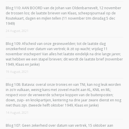
Blog 110: AAN BOORD van de Johan van Oldenbarnevelt, 12 november
de trossen los; de laatste brieven van Klaas, scheepsjournaal op de
Routekaart, dagen en mijlen tellen (11 november t/m dinsdag 5 dec
1949)
24 August, 2021
Blog 109: Afscheid van onze gesneuvelden; tot de laatste dag
onzekerheid over datum van vertrek; ik zit op wacht; vrijdag 11
november inschepen! Van alles het laatste eindelijk na drie lange jaren;
wat hebben we een stapel brieven; dit wordt de laatste brief (november
1949, Klaas en Janke)
19 August, 2021
Blog 108: Batavia: overal onze tronies en van TNI, kan nog leuk worden
in zo’n vulkaan, weinig kans met zoveel macht aan KL, KNIL en ML;
respect voor de verweerde scherpe koppen van de buitenposten;
down, zuip- en knokpartijen, kentering na drie jaar zware dienst en nog
niet thuis zijn. (tweede helft oktober 1949, Klaas en Janke)
14 August, 2021
Blog 107: Geen zekerheid over datum van vertrek, 15 oktober aan