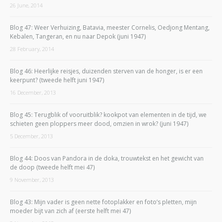
26 June, 2014
Blog 47: Weer Verhuizing, Batavia, meester Cornelis, Oedjong Mentang,
Kebalen, Tangeran, en nu naar Depok (juni 1947)
28 February, 2014
Blog 46: Heerlijke reisjes, duizenden sterven van de honger, is er een
keerpunt? (tweede helft juni 1947)
16 December, 2013
Blog 45: Terugblik of vooruitblik? kookpot van elementen in de tijd, we
schieten geen ploppers meer dood, omzien in wrok? (juni 1947)
5 December, 2013
Blog 44: Doos van Pandora in de doka, trouwtekst en het gewicht van
de doop (tweede helft mei 47)
9 November, 2013
Blog 43: Mijn vader is geen nette fotoplakker en foto’s pletten, mijn
moeder bijt van zich af (eerste helft mei 47)