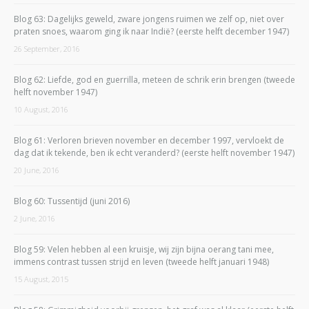
Blog 63: Dagelijks geweld, zware jongens ruimen we zelf op, niet over
praten snoes, waarom ging ik naar Indië? (eerste helft december 1947)
26 September, 2016
Blog 62: Liefde, god en guerrilla, meteen de schrik erin brengen (tweede
helft november 1947)
10 August, 2016
Blog 61: Verloren brieven november en december 1997, vervloekt de
dag dat ik tekende, ben ik echt veranderd? (eerste helft november 1947)
20 June, 2016
Blog 60: Tussentijd (juni 2016)
2 June, 2016
Blog 59: Velen hebben al een kruisje, wij zijn bijna oerang tani mee,
immens contrast tussen strijd en leven (tweede helft januari 1948)
15 August, 2015