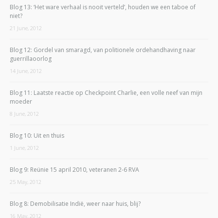
Blog 13: ‘Het ware verhaal is nooit verteld’, houden we een taboe of
niet?
21 June, 2012
Blog 12: Gordel van smaragd, van politionele ordehandhaving naar
guerrillaoorlog
14 June, 2012
Blog 11: Laatste reactie op Checkpoint Charlie, een volle neef van mijn
moeder
8 June, 2012
Blog 10: Uit en thuis
1 June, 2012
Blog 9: Reünie 15 april 2010, veteranen 2-6 RVA
25 May, 2012
Blog 8: Demobilisatie Indië, weer naar huis, blij?
16 May, 2012