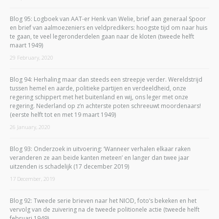
Blog 95: Logboek van AAT-er Henk van Welie, brief aan generaal Spoor
en brief van aalmoezeniers en veldpredikers: hoogste tijd om naar huis
te gaan, te veel legeronderdelen gaan naar de kloten (tweede helft
maart 1949)
29 February, 2020
Blog 94: Herhaling maar dan steeds een streepje verder. Wereldstrijd
tussen hemel en aarde, politieke partijen en verdeeldheid, onze
regering schippert met het buitenland en wij, ons leger met onze
regering. Nederland op z’n achterste poten schreeuwt moordenaars!
(eerste helft tot en met 19 maart 1949)
26 January, 2020
Blog 93: Onderzoek in uitvoering: ‘Wanneer verhalen elkaar raken
veranderen ze aan beide kanten meteen’ en langer dan twee jaar
uitzenden is schadelijk (17 december 2019)
17 December, 2019
Blog 92: Tweede serie brieven naar het NIOD, foto’s bekeken en het
vervolg van de zuivering na de tweede politionele actie (tweede helft
februari 1949)