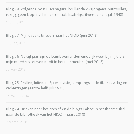
Blog 78: Volgende post Bukanagara, brullende kwajongens, patrouilles,
ik krijg geen kippenvel meer, demobilisatielijst (tweede helft juli 1948)
19 June, 2018
Blog 77: Mijn vaders brieven naar het NIOD (juni 2018)
13 June, 2018
Blog 76: Na vijf jaar zijn de bamboemanden eindelijk weer bij mij thuis,
mijn moeders brieven nooit in het theemeubel (mei 2018)
30 May, 2018
Blog 75: Prullen, luitenant Spier divisie, kampongs in de fik, trouwdag en
verkiezingen (eerste helft juli 1948)
13 March, 2018
Blog 74: Brieven naar het archief en de blogs Taboe in het theemeubel
naar de bibliotheek van het NIOD (maart 2018)
7 March, 2018