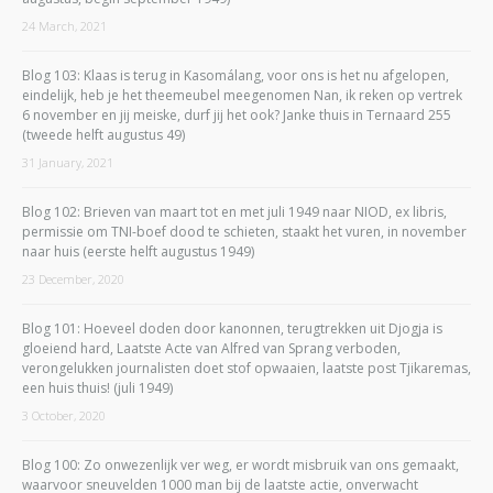
24 March, 2021
Blog 103: Klaas is terug in Kasomálang, voor ons is het nu afgelopen,
eindelijk, heb je het theemeubel meegenomen Nan, ik reken op vertrek
6 november en jij meiske, durf jij het ook? Janke thuis in Ternaard 255
(tweede helft augustus 49)
31 January, 2021
Blog 102: Brieven van maart tot en met juli 1949 naar NIOD, ex libris,
permissie om TNI-boef dood te schieten, staakt het vuren, in november
naar huis (eerste helft augustus 1949)
23 December, 2020
Blog 101: Hoeveel doden door kanonnen, terugtrekken uit Djogja is
gloeiend hard, Laatste Acte van Alfred van Sprang verboden,
verongelukken journalisten doet stof opwaaien, laatste post Tjikaremas,
een huis thuis! (juli 1949)
3 October, 2020
Blog 100: Zo onwezenlijk ver weg, er wordt misbruik van ons gemaakt,
waarvoor sneuvelden 1000 man bij de laatste actie, onverwacht