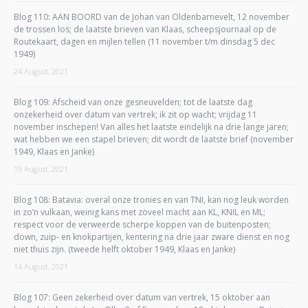
Blog 110: AAN BOORD van de Johan van Oldenbarnevelt, 12 november
de trossen los; de laatste brieven van Klaas, scheepsjournaal op de
Routekaart, dagen en mijlen tellen (11 november t/m dinsdag 5 dec
1949)
24 August, 2021
Blog 109: Afscheid van onze gesneuvelden; tot de laatste dag
onzekerheid over datum van vertrek; ik zit op wacht; vrijdag 11
november inschepen! Van alles het laatste eindelijk na drie lange jaren;
wat hebben we een stapel brieven; dit wordt de laatste brief (november
1949, Klaas en Janke)
19 August, 2021
Blog 108: Batavia: overal onze tronies en van TNI, kan nog leuk worden
in zo’n vulkaan, weinig kans met zoveel macht aan KL, KNIL en ML;
respect voor de verweerde scherpe koppen van de buitenposten;
down, zuip- en knokpartijen, kentering na drie jaar zware dienst en nog
niet thuis zijn. (tweede helft oktober 1949, Klaas en Janke)
14 August, 2021
Blog 107: Geen zekerheid over datum van vertrek, 15 oktober aan