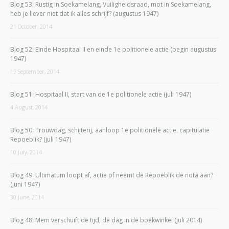
Blog 53: Rustig in Soekamelang, Vuiligheidsraad, mot in Soekamelang,
heb je liever niet dat ik alles schrijf? (augustus 1947)
21 October, 2014
Blog 52: Einde Hospitaal II en einde 1e politionele actie (begin augustus
1947)
17 September, 2014
Blog 51: Hospitaal II, start van de 1e politionele actie (juli 1947)
4 August, 2014
Blog 50: Trouwdag, schijterij, aanloop 1e politionele actie, capitulatie
Repoeblik? (juli 1947)
10 July, 2014
Blog 49: Ultimatum loopt af, actie of neemt de Repoeblik de nota aan?
(juni 1947)
30 June, 2014
Blog 48: Mem verschuift de tijd, de dag in de boekwinkel (juli 2014)