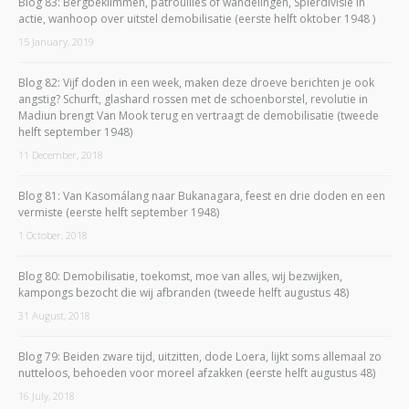
Blog 83: Bergbeklimmen, patrouilles of wandelingen, Spierdivisie in
actie, wanhoop over uitstel demobilisatie (eerste helft oktober 1948 )
15 January, 2019
Blog 82: Vijf doden in een week, maken deze droeve berichten je ook
angstig? Schurft, glashard rossen met de schoenborstel, revolutie in
Madiun brengt Van Mook terug en vertraagt de demobilisatie (tweede
helft september 1948)
11 December, 2018
Blog 81: Van Kasomálang naar Bukanagara, feest en drie doden en een
vermiste (eerste helft september 1948)
1 October, 2018
Blog 80: Demobilisatie, toekomst, moe van alles, wij bezwijken,
kampongs bezocht die wij afbranden (tweede helft augustus 48)
31 August, 2018
Blog 79: Beiden zware tijd, uitzitten, dode Loera, lijkt soms allemaal zo
nutteloos, behoeden voor moreel afzakken (eerste helft augustus 48)
16 July, 2018