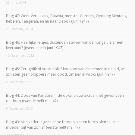
26 June, 2014
Blog 47: Weer Verhuizing, Batavia, meester Cornelis, Oedjong Mentang,
Kebalen, Tangeran, en nu naar Depok (juni 1947)
28 February, 2014
Blog 46: Heerlijke reisjes, duizenden sterven van de honger, is er een
keerpunt? (tweede helft juni 1947)
16 December, 2013
Blog 45: Terugblik of vooruitblik? kookpot van elementen in de tijd, we
schieten geen ploppers meer dood, omzien in wrok? (juni 1947)
5 December, 2013
Blog 44: Doos van Pandora in de doka, trouwtekst en het gewicht van
de doop (tweede helft mei 47)
9 November, 2013
Blog 43: Mijn vader is geen nette fotoplakker en foto’s pletten, mijn
moeder bijt van zich af (eerste helft mei 47)
3 November, 2013