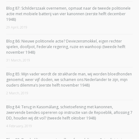
Blog 87: Schilderszaak overnemen, opmaat naar de tweede politionele
actie met mobiele batterij van vier kanonnen (eerste helft december
1948)
29 April, 2019
Blog 86: Nieuwe politionele actie? Deviezensmokkel, eigen rechter
spelen, doofpot, Federale regering, ruzie en wanhoop (tweede helft
november 1948)
31 March, 2019
Blog 85: Mijn vader wordt de strakharde man, wij worden bloedhonden
genoemd, weer vijf doden, we schamen ons Nederlander te zijn, mijn
ouders dilemma’s (eerste helft november 1948)
2 March, 2019
Blog 84: Terug in Kasomálang, schietoefening met kanonnen,
zwervende bendes opereren op instructie van de Repoeblik, aflossing 7
DD, houden wij dit vol? (tweede helft oktober 1948)
4 February, 2019