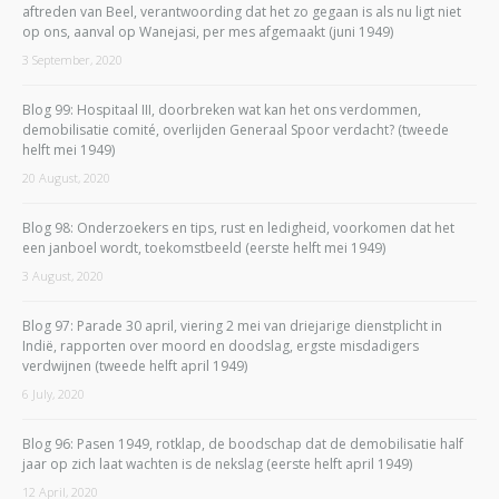
aftreden van Beel, verantwoording dat het zo gegaan is als nu ligt niet
op ons, aanval op Wanejasi, per mes afgemaakt (juni 1949)
3 September, 2020
Blog 99: Hospitaal III, doorbreken wat kan het ons verdommen,
demobilisatie comité, overlijden Generaal Spoor verdacht? (tweede
helft mei 1949)
20 August, 2020
Blog 98: Onderzoekers en tips, rust en ledigheid, voorkomen dat het
een janboel wordt, toekomstbeeld (eerste helft mei 1949)
3 August, 2020
Blog 97: Parade 30 april, viering 2 mei van driejarige dienstplicht in
Indië, rapporten over moord en doodslag, ergste misdadigers
verdwijnen (tweede helft april 1949)
6 July, 2020
Blog 96: Pasen 1949, rotklap, de boodschap dat de demobilisatie half
jaar op zich laat wachten is de nekslag (eerste helft april 1949)
12 April, 2020