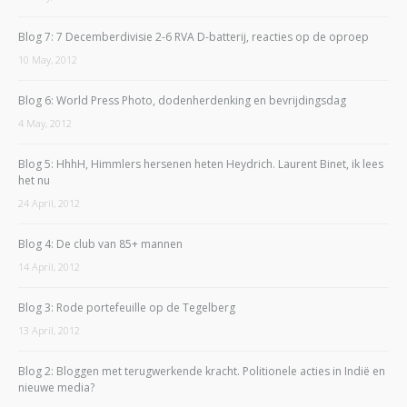
Blog 7: 7 Decemberdivisie 2-6 RVA D-batterij, reacties op de oproep
10 May, 2012
Blog 6: World Press Photo, dodenherdenking en bevrijdingsdag
4 May, 2012
Blog 5: HhhH, Himmlers hersenen heten Heydrich. Laurent Binet, ik lees
het nu
24 April, 2012
Blog 4: De club van 85+ mannen
14 April, 2012
Blog 3: Rode portefeuille op de Tegelberg
13 April, 2012
Blog 2: Bloggen met terugwerkende kracht. Politionele acties in Indië en
nieuwe media?