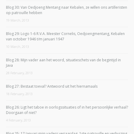
Blog 30: Van Oedjoeng Mentang naar Kebalen, ze willen ons artilleristen
op patrouille hebben
19 March, 2013
Blog 29: Logo 1-6 R.V.A. Meester Cornelis, Oedjoengmentang, Kebalen
van october 1946 t/m januari 1947
10 March, 2013
Blog 28: Mijn vader aan het woord, situatieschets van de begintijd in
Java
28 February, 2013
Blog 27: Bestaat toeval? Antwoord uit het hiernamaals
18 February, 2013
Blog 26: Ligt het taboe in oorlogssituaties of in het persoonlijke verhaal?
Doorgaan of niet?
4 February, 2013
Blog 25: 17 Januari mijn vaders verjaardag, 1ste patrouille en verhuizing