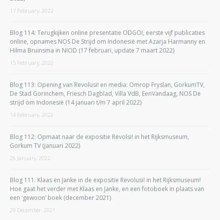
17 February, 2022
Blog 114: Terugkijken online presentatie ODGOI, eerste vijf publicaties
online, opnames NOS De Strijd om Indonesië met Azarja Harmanny en
Hilma Bruinsma in NIOD (17 februari, update 7 maart 2022)
15 February, 2022
Blog 113: Opening van Revolusi! en media: Omrop Fryslan, GorkumTV,
De Stad Gorinchem, Friesch Dagblad, Villa VdB, EenVandaag, NOS De
strijd om Indonesië (14 januari t/m 7 april 2022)
14 February, 2022
Blog 112: Opmaat naar de expositie Revolsi! in het Rijksmuseum,
Gorkum TV (januari 2022)
26 January, 2022
Blog 111: Klaas en Janke in de expositie Revolusi! in het Rijksmuseum!
Hoe gaat het verder met Klaas en Janke, en een fotoboek in plaats van
een ‘gewoon’ boek (december 2021)
29 December, 2021