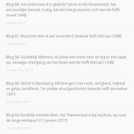
Blog 68: Gecondenseerd in gedicht Taboe in het theemeubel, het
persoonlijke bevrijd, rustig, bendes hergroeperen zich (eerste helft
maart 1948)
18 May, 2017
Blog 67: Misschien ben ik wel veranderd (tweede helft februari 1948)
11 April, 2017
Blog 66: Goddelijk dilemma, ik schiet een mens neer en leg er een lapje
op, eeuwige cirkelgang van het leven (eerste helft februari 1948)
14 February, 2017
Blog 65: Verlof in Bandoeng, EM brengers van recht, veiligheid, vrijheid
en geluk, kerstfeest. Ter plekke doodgeschoten (tweede helft december
1947)
31 January, 2017
Blog 64: Dodelijk mentale klem, het Theemeubel is bij mij thuis, op naar
de lange eindspurt (17 januari 2017)
17 January, 2017