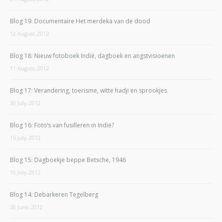
Blog 19: Documentaire Het merdeka van de dood
12 August, 2012
Blog 18: Nieuw fotoboek Indië, dagboek en angstvisioenen
11 August, 2012
Blog 17: Verandering, toerisme, witte hadji en sprookjes
30 July, 2012
Blog 16: Foto’s van fusilleren in Indië?
15 July, 2012
Blog 15: Dagboekje beppe Betsche, 1946
10 July, 2012
Blog 14: Debarkeren Tegelberg
28 June, 2012