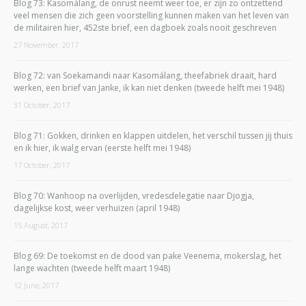
Blog 73: Kasomálang, de onrust neemt weer toe, er zijn zo ontzettend
veel mensen die zich geen voorstelling kunnen maken van het leven van
de militairen hier, 452ste brief, een dagboek zoals nooit geschreven
27 November, 2017
Blog 72: van Soekamandi naar Kasomálang, theefabriek draait, hard
werken, een brief van Janke, ik kan niet denken (tweede helft mei 1948)
31 October, 2017
Blog 71: Gokken, drinken en klappen uitdelen, het verschil tussen jij thuis
en ik hier, ik walg ervan (eerste helft mei 1948)
17 October, 2017
Blog 70: Wanhoop na overlijden, vredesdelegatie naar Djogja,
dagelijkse kost, weer verhuizen (april 1948)
15 August, 2017
Blog 69: De toekomst en de dood van pake Veenema, mokerslag, het
lange wachten (tweede helft maart 1948)
12 June, 2017