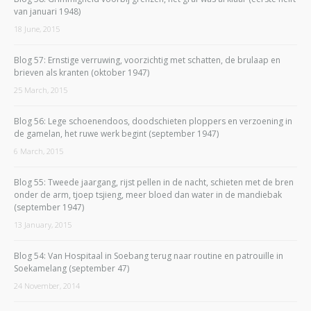
van januari 1948)
18 June, 2015
Blog 57: Ernstige verruwing, voorzichtig met schatten, de brulaap en
brieven als kranten (oktober 1947)
25 March, 2015
Blog 56: Lege schoenendoos, doodschieten ploppers en verzoening in
de gamelan, het ruwe werk begint (september 1947)
6 March, 2015
Blog 55: Tweede jaargang, rijst pellen in de nacht, schieten met de bren
onder de arm, tjoep tsjieng, meer bloed dan water in de mandiebak
(september 1947)
13 January, 2015
Blog 54: Van Hospitaal in Soebang terug naar routine en patrouille in
Soekamelang (september 47)
24 November, 2014