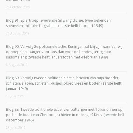
29 October, 2019
Blog 91: Spiertroep, zwevende Siliwangidivisie, twee bekenden
sneuvelen, militaire begrafenis (eerste helft februari 1949)
20 August, 2019
Blog 90: Vervolg 2e politionele actie, Kuningan zal blij zijn wanneer wij
ophoepelen, banger voor ons dan voor de bendes, terug naar
Kasomálang (tweede helft januari tot en met 4 februari 1949)
6 August, 2019
Blog 89: Vervolg tweede politionele actie, brieven van mijn moeder,
schieten, slapen, schieten, klusjes, bloed vlees en botten (eerste helft
januari 1949)
16 July, 2019
Blog 88: Tweede politionele actie, vier batterijen met 16 kanonnen op
pad in de buurt van Cheribon, schieten in de leegte? Kerst (tweede helft
december 1948)
28 June, 2019