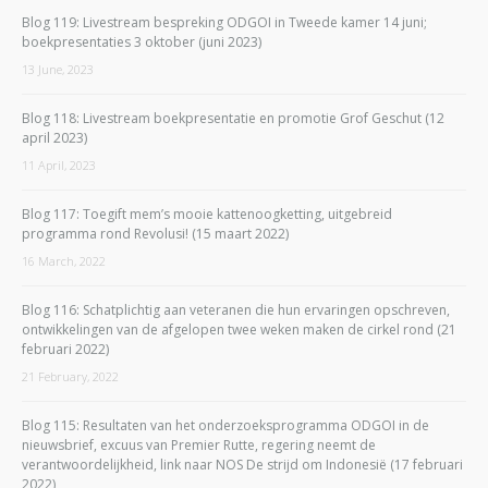
Blog 119: Livestream bespreking ODGOI in Tweede kamer 14 juni;
boekpresentaties 3 oktober (juni 2023)
13 June, 2023
Blog 118: Livestream boekpresentatie en promotie Grof Geschut (12
april 2023)
11 April, 2023
Blog 117: Toegift mem’s mooie kattenoogketting, uitgebreid
programma rond Revolusi! (15 maart 2022)
16 March, 2022
Blog 116: Schatplichtig aan veteranen die hun ervaringen opschreven,
ontwikkelingen van de afgelopen twee weken maken de cirkel rond (21
februari 2022)
21 February, 2022
Blog 115: Resultaten van het onderzoeksprogramma ODGOI in de
nieuwsbrief, excuus van Premier Rutte, regering neemt de
verantwoordelijkheid, link naar NOS De strijd om Indonesië (17 februari
2022)