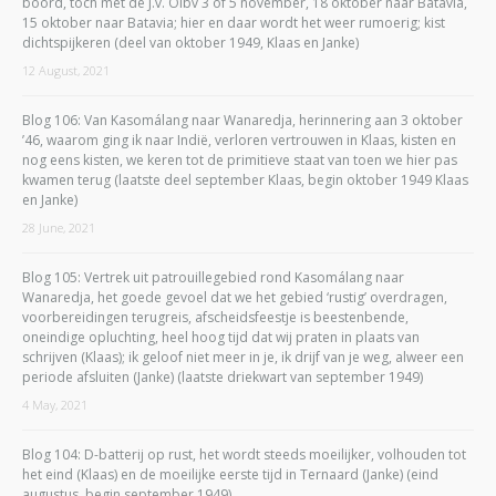
boord, toch met de J.v. Olbv 3 of 5 november, 18 oktober naar Batavia,
15 oktober naar Batavia; hier en daar wordt het weer rumoerig; kist
dichtspijkeren (deel van oktober 1949, Klaas en Janke)
12 August, 2021
Blog 106: Van Kasomálang naar Wanaredja, herinnering aan 3 oktober
’46, waarom ging ik naar Indië, verloren vertrouwen in Klaas, kisten en
nog eens kisten, we keren tot de primitieve staat van toen we hier pas
kwamen terug (laatste deel september Klaas, begin oktober 1949 Klaas
en Janke)
28 June, 2021
Blog 105: Vertrek uit patrouillegebied rond Kasomálang naar
Wanaredja, het goede gevoel dat we het gebied ‘rustig’ overdragen,
voorbereidingen terugreis, afscheidsfeestje is beestenbende,
oneindige opluchting, heel hoog tijd dat wij praten in plaats van
schrijven (Klaas); ik geloof niet meer in je, ik drijf van je weg, alweer een
periode afsluiten (Janke) (laatste driekwart van september 1949)
4 May, 2021
Blog 104: D-batterij op rust, het wordt steeds moeilijker, volhouden tot
het eind (Klaas) en de moeilijke eerste tijd in Ternaard (Janke) (eind
augustus, begin september 1949)