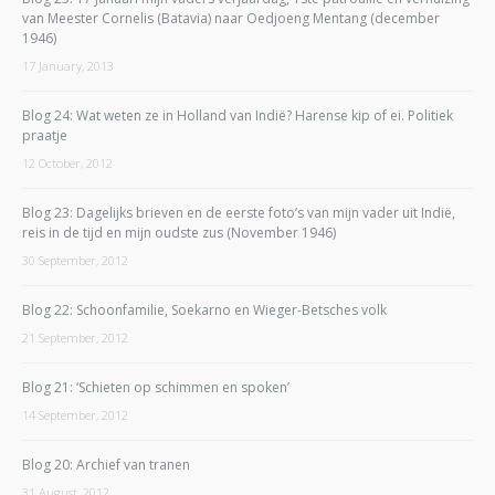
van Meester Cornelis (Batavia) naar Oedjoeng Mentang (december
1946)
17 January, 2013
Blog 24: Wat weten ze in Holland van Indië? Harense kip of ei. Politiek
praatje
12 October, 2012
Blog 23: Dagelijks brieven en de eerste foto’s van mijn vader uit Indië,
reis in de tijd en mijn oudste zus (November 1946)
30 September, 2012
Blog 22: Schoonfamilie, Soekarno en Wieger-Betsches volk
21 September, 2012
Blog 21: ‘Schieten op schimmen en spoken’
14 September, 2012
Blog 20: Archief van tranen
31 August, 2012