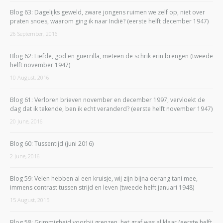
Blog 63: Dagelijks geweld, zware jongens ruimen we zelf op, niet over
praten snoes, waarom ging ik naar Indië? (eerste helft december 1947)
26 September, 2016
Blog 62: Liefde, god en guerrilla, meteen de schrik erin brengen (tweede
helft november 1947)
10 August, 2016
Blog 61: Verloren brieven november en december 1997, vervloekt de
dag dat ik tekende, ben ik echt veranderd? (eerste helft november 1947)
20 June, 2016
Blog 60: Tussentijd (juni 2016)
2 June, 2016
Blog 59: Velen hebben al een kruisje, wij zijn bijna oerang tani mee,
immens contrast tussen strijd en leven (tweede helft januari 1948)
15 August, 2015
Blog 58: Grimmigheid voorbij grenzen, het graf was al klaar (eerste helft