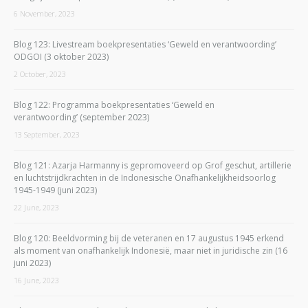
6 November, 2023
Blog 123: Livestream boekpresentaties ‘Geweld en verantwoording’
ODGOI (3 oktober 2023)
2 October, 2023
Blog 122: Programma boekpresentaties ‘Geweld en
verantwoording’ (september 2023)
13 September, 2023
Blog 121: Azarja Harmanny is gepromoveerd op Grof geschut, artillerie
en luchtstrijdkrachten in de Indonesische Onafhankelijkheidsoorlog
1945-1949 (juni 2023)
22 June, 2023
Blog 120: Beeldvorming bij de veteranen en 17 augustus 1945 erkend
als moment van onafhankelijk Indonesië, maar niet in juridische zin (16
juni 2023)
16 June, 2023