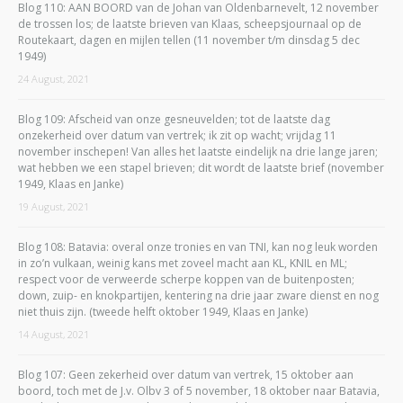
Blog 110: AAN BOORD van de Johan van Oldenbarnevelt, 12 november
de trossen los; de laatste brieven van Klaas, scheepsjournaal op de
Routekaart, dagen en mijlen tellen (11 november t/m dinsdag 5 dec
1949)
24 August, 2021
Blog 109: Afscheid van onze gesneuvelden; tot de laatste dag
onzekerheid over datum van vertrek; ik zit op wacht; vrijdag 11
november inschepen! Van alles het laatste eindelijk na drie lange jaren;
wat hebben we een stapel brieven; dit wordt de laatste brief (november
1949, Klaas en Janke)
19 August, 2021
Blog 108: Batavia: overal onze tronies en van TNI, kan nog leuk worden
in zo’n vulkaan, weinig kans met zoveel macht aan KL, KNIL en ML;
respect voor de verweerde scherpe koppen van de buitenposten;
down, zuip- en knokpartijen, kentering na drie jaar zware dienst en nog
niet thuis zijn. (tweede helft oktober 1949, Klaas en Janke)
14 August, 2021
Blog 107: Geen zekerheid over datum van vertrek, 15 oktober aan
boord, toch met de J.v. Olbv 3 of 5 november, 18 oktober naar Batavia,