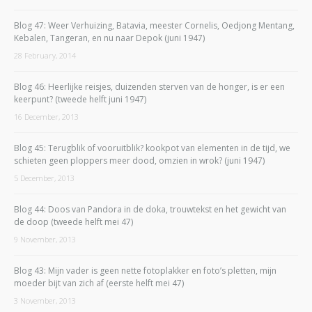
Blog 47: Weer Verhuizing, Batavia, meester Cornelis, Oedjong Mentang,
Kebalen, Tangeran, en nu naar Depok (juni 1947)
28 February, 2014
Blog 46: Heerlijke reisjes, duizenden sterven van de honger, is er een
keerpunt? (tweede helft juni 1947)
16 December, 2013
Blog 45: Terugblik of vooruitblik? kookpot van elementen in de tijd, we
schieten geen ploppers meer dood, omzien in wrok? (juni 1947)
5 December, 2013
Blog 44: Doos van Pandora in de doka, trouwtekst en het gewicht van
de doop (tweede helft mei 47)
9 November, 2013
Blog 43: Mijn vader is geen nette fotoplakker en foto’s pletten, mijn
moeder bijt van zich af (eerste helft mei 47)
3 November, 2013