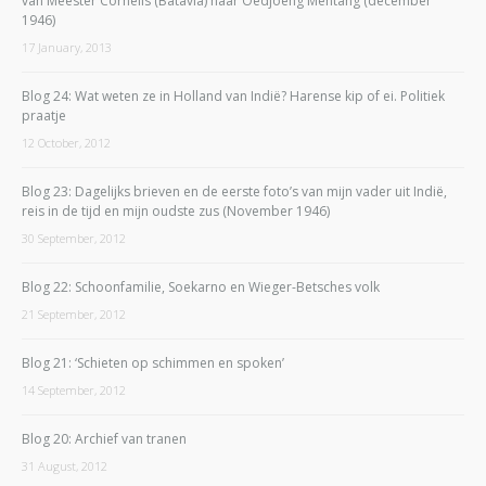
van Meester Cornelis (Batavia) naar Oedjoeng Mentang (december
1946)
17 January, 2013
Blog 24: Wat weten ze in Holland van Indië? Harense kip of ei. Politiek
praatje
12 October, 2012
Blog 23: Dagelijks brieven en de eerste foto’s van mijn vader uit Indië,
reis in de tijd en mijn oudste zus (November 1946)
30 September, 2012
Blog 22: Schoonfamilie, Soekarno en Wieger-Betsches volk
21 September, 2012
Blog 21: ‘Schieten op schimmen en spoken’
14 September, 2012
Blog 20: Archief van tranen
31 August, 2012