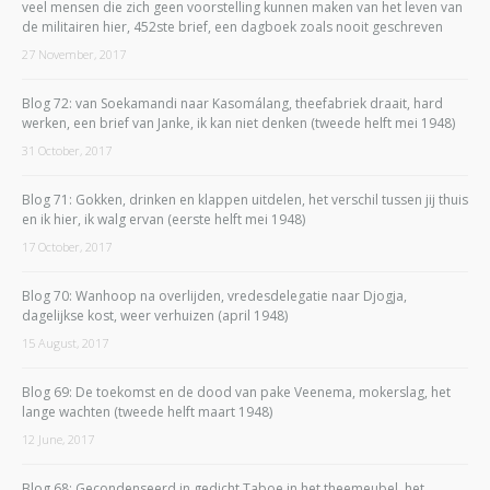
veel mensen die zich geen voorstelling kunnen maken van het leven van
de militairen hier, 452ste brief, een dagboek zoals nooit geschreven
27 November, 2017
Blog 72: van Soekamandi naar Kasomálang, theefabriek draait, hard
werken, een brief van Janke, ik kan niet denken (tweede helft mei 1948)
31 October, 2017
Blog 71: Gokken, drinken en klappen uitdelen, het verschil tussen jij thuis
en ik hier, ik walg ervan (eerste helft mei 1948)
17 October, 2017
Blog 70: Wanhoop na overlijden, vredesdelegatie naar Djogja,
dagelijkse kost, weer verhuizen (april 1948)
15 August, 2017
Blog 69: De toekomst en de dood van pake Veenema, mokerslag, het
lange wachten (tweede helft maart 1948)
12 June, 2017
Blog 68: Gecondenseerd in gedicht Taboe in het theemeubel, het