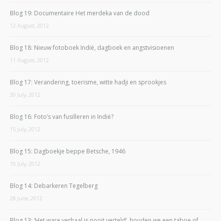
Blog 19: Documentaire Het merdeka van de dood
12 August, 2012
Blog 18: Nieuw fotoboek Indië, dagboek en angstvisioenen
11 August, 2012
Blog 17: Verandering, toerisme, witte hadji en sprookjes
30 July, 2012
Blog 16: Foto’s van fusilleren in Indië?
15 July, 2012
Blog 15: Dagboekje beppe Betsche, 1946
10 July, 2012
Blog 14: Debarkeren Tegelberg
28 June, 2012
Blog 13: ‘Het ware verhaal is nooit verteld’, houden we een taboe of