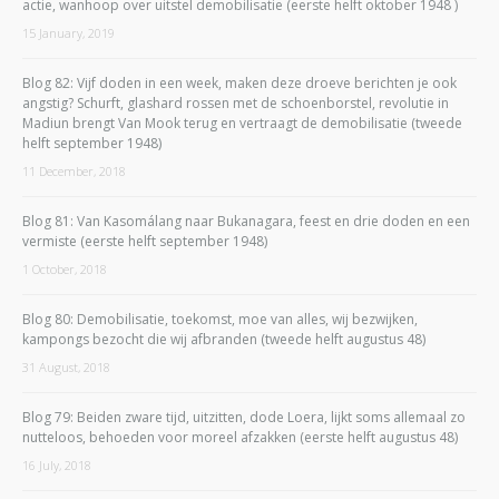
actie, wanhoop over uitstel demobilisatie (eerste helft oktober 1948 )
15 January, 2019
Blog 82: Vijf doden in een week, maken deze droeve berichten je ook
angstig? Schurft, glashard rossen met de schoenborstel, revolutie in
Madiun brengt Van Mook terug en vertraagt de demobilisatie (tweede
helft september 1948)
11 December, 2018
Blog 81: Van Kasomálang naar Bukanagara, feest en drie doden en een
vermiste (eerste helft september 1948)
1 October, 2018
Blog 80: Demobilisatie, toekomst, moe van alles, wij bezwijken,
kampongs bezocht die wij afbranden (tweede helft augustus 48)
31 August, 2018
Blog 79: Beiden zware tijd, uitzitten, dode Loera, lijkt soms allemaal zo
nutteloos, behoeden voor moreel afzakken (eerste helft augustus 48)
16 July, 2018