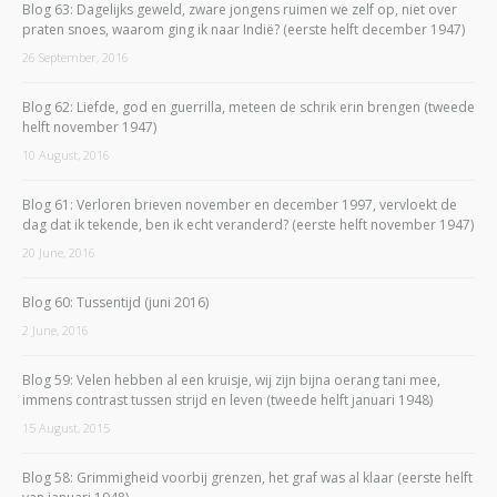
Blog 63: Dagelijks geweld, zware jongens ruimen we zelf op, niet over
praten snoes, waarom ging ik naar Indië? (eerste helft december 1947)
26 September, 2016
Blog 62: Liefde, god en guerrilla, meteen de schrik erin brengen (tweede
helft november 1947)
10 August, 2016
Blog 61: Verloren brieven november en december 1997, vervloekt de
dag dat ik tekende, ben ik echt veranderd? (eerste helft november 1947)
20 June, 2016
Blog 60: Tussentijd (juni 2016)
2 June, 2016
Blog 59: Velen hebben al een kruisje, wij zijn bijna oerang tani mee,
immens contrast tussen strijd en leven (tweede helft januari 1948)
15 August, 2015
Blog 58: Grimmigheid voorbij grenzen, het graf was al klaar (eerste helft