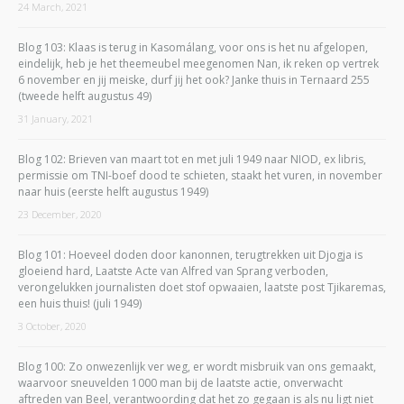
24 March, 2021
Blog 103: Klaas is terug in Kasomálang, voor ons is het nu afgelopen,
eindelijk, heb je het theemeubel meegenomen Nan, ik reken op vertrek
6 november en jij meiske, durf jij het ook? Janke thuis in Ternaard 255
(tweede helft augustus 49)
31 January, 2021
Blog 102: Brieven van maart tot en met juli 1949 naar NIOD, ex libris,
permissie om TNI-boef dood te schieten, staakt het vuren, in november
naar huis (eerste helft augustus 1949)
23 December, 2020
Blog 101: Hoeveel doden door kanonnen, terugtrekken uit Djogja is
gloeiend hard, Laatste Acte van Alfred van Sprang verboden,
verongelukken journalisten doet stof opwaaien, laatste post Tjikaremas,
een huis thuis! (juli 1949)
3 October, 2020
Blog 100: Zo onwezenlijk ver weg, er wordt misbruik van ons gemaakt,
waarvoor sneuvelden 1000 man bij de laatste actie, onverwacht
aftreden van Beel, verantwoording dat het zo gegaan is als nu ligt niet