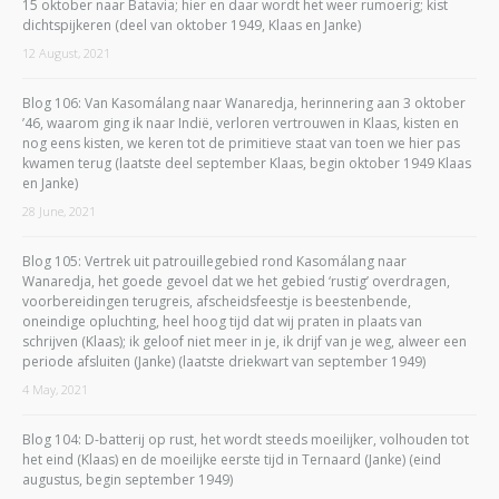
15 oktober naar Batavia; hier en daar wordt het weer rumoerig; kist
dichtspijkeren (deel van oktober 1949, Klaas en Janke)
12 August, 2021
Blog 106: Van Kasomálang naar Wanaredja, herinnering aan 3 oktober
’46, waarom ging ik naar Indië, verloren vertrouwen in Klaas, kisten en
nog eens kisten, we keren tot de primitieve staat van toen we hier pas
kwamen terug (laatste deel september Klaas, begin oktober 1949 Klaas
en Janke)
28 June, 2021
Blog 105: Vertrek uit patrouillegebied rond Kasomálang naar
Wanaredja, het goede gevoel dat we het gebied ‘rustig’ overdragen,
voorbereidingen terugreis, afscheidsfeestje is beestenbende,
oneindige opluchting, heel hoog tijd dat wij praten in plaats van
schrijven (Klaas); ik geloof niet meer in je, ik drijf van je weg, alweer een
periode afsluiten (Janke) (laatste driekwart van september 1949)
4 May, 2021
Blog 104: D-batterij op rust, het wordt steeds moeilijker, volhouden tot
het eind (Klaas) en de moeilijke eerste tijd in Ternaard (Janke) (eind
augustus, begin september 1949)