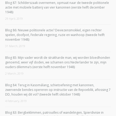
Blog 87: Schilderszaak overnemen, opmaat naar de tweede politionele
actie met mobiele batterij van vier kanonnen (eerste helft december
1948)
29 April, 2019
Blog 86: Nieuwe politionele actie? Deviezensmokkel, eigen rechter
spelen, doofpot, Federale regering, ruzie en wanhoop (tweede helft
november 1948)
31 March, 2019
Blog 85: Mijn vader wordt de strakharde man, wij worden bloedhonden
genoemd, weer vijf doden, we schamen ons Nederlander te zijn, mijn
ouders dilemma’s (eerste helft november 1948)
2 March, 2019
Blog 84: Terug in Kasomálang, schietoefening met kanonnen,
zwervende bendes opereren op instructie van de Repoeblik, aflossing 7
DD, houden wij dit vol? (tweede helft oktober 1948)
4 February, 2019
Blog 83: Bergbeklimmen, patrouilles of wandelingen, Spierdivisie in