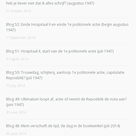
heb je liever niet dat ik alles schrijf? (augustus 1947)
21 October, 2014
Blog 52: Einde Hospitaal II en einde 1e politionele actie (begin augustus
1947)
17 September, 2014
Blog 51: Hospitaal II, start van de 1e politionele actie (juli 1947)
4 August, 2014
Blog 50: Trouwdag, schijterij, aanloop 1e politionele actie, capitulatie
Repoeblik? (juli 1947)
10 July, 2014
Blog 49: Ultimatum loopt af, actie of neemt de Repoeblik de nota aan?
(juni 1947)
30 June, 2014
Blog 48: Mem verschuift de tijd, de dag in de boekwinkel (juli 2014)
26 June, 2014