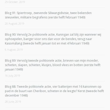
29 October, 2019
Blog 91: Spiertroep, zwevende Siliwangidivisie, twee bekenden
sneuvelen, militaire begrafenis (eerste helft februari 1949)
20 August, 2019
Blog 90: Vervolg 2e politionele actie, Kuningan zal blij zijn wanneer wij
ophoepelen, banger voor ons dan voor de bendes, terug naar
Kasomálang (tweede helft januari tot en met 4 februari 1949)
6 August, 2019
Blog 89: Vervolg tweede politionele actie, brieven van mijn moeder,
schieten, slapen, schieten, klusjes, bloed vlees en botten (eerste helft
januari 1949)
16 July, 2019
Blog 88: Tweede politionele actie, vier batterijen met 16 kanonnen op
pad in de buurt van Cheribon, schieten in de leegte? Kerst (tweede helft
december 1948)
28 June, 2019