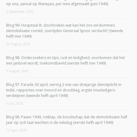
op ons, aanval op Wanejasi, per mes afgemaakt (juni 1949)
3 September, 2020
Blog 99: Hospitaal III, doorbreken wat kan het ons verdommen,
demobilisatie comité, overlijden Generaal Spoor verdacht? (tweede
helft mei 1949)
20 August, 2020
Blog 98: Onderzoekers en tips, rust en ledigheid, voorkomen dat het
een janboel wordt, toekomstbeeld (eerste helft mei 1949)
3 August, 2020
Blog 97: Parade 30 april, viering 2 mei van driejarige dienstplicht in
Indië, rapporten over moord en doodslag, ergste misdadigers
verdwijnen (tweede helft april 1949)
6 July, 2020
Blog 96: Pasen 1949, rotklap, de boodschap dat de demobilisatie half
jaar op zich laat wachten is de nekslag (eerste helft april 1949)
12 April, 2020