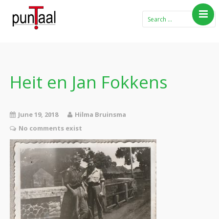
Home
Blog Taboe in het
theemeubel
Heit en Jan Fokkens
Boeken
Verhalen
June 19, 2018
Hilma Bruinsma
Gedichten
No comments exist
Contact