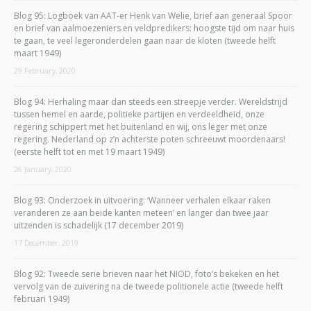
Blog 95: Logboek van AAT-er Henk van Welie, brief aan generaal Spoor
en brief van aalmoezeniers en veldpredikers: hoogste tijd om naar huis
te gaan, te veel legeronderdelen gaan naar de kloten (tweede helft
maart 1949)
29 February, 2020
Blog 94: Herhaling maar dan steeds een streepje verder. Wereldstrijd
tussen hemel en aarde, politieke partijen en verdeeldheid, onze
regering schippert met het buitenland en wij, ons leger met onze
regering. Nederland op z’n achterste poten schreeuwt moordenaars!
(eerste helft tot en met 19 maart 1949)
26 January, 2020
Blog 93: Onderzoek in uitvoering: ‘Wanneer verhalen elkaar raken
veranderen ze aan beide kanten meteen’ en langer dan twee jaar
uitzenden is schadelijk (17 december 2019)
17 December, 2019
Blog 92: Tweede serie brieven naar het NIOD, foto’s bekeken en het
vervolg van de zuivering na de tweede politionele actie (tweede helft
februari 1949)