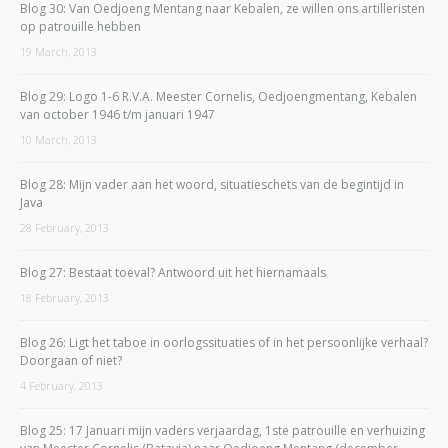
Blog 30: Van Oedjoeng Mentang naar Kebalen, ze willen ons artilleristen
op patrouille hebben
19 March, 2013
Blog 29: Logo 1-6 R.V.A. Meester Cornelis, Oedjoengmentang, Kebalen
van october 1946 t/m januari 1947
10 March, 2013
Blog 28: Mijn vader aan het woord, situatieschets van de begintijd in
Java
28 February, 2013
Blog 27: Bestaat toeval? Antwoord uit het hiernamaals
18 February, 2013
Blog 26: Ligt het taboe in oorlogssituaties of in het persoonlijke verhaal?
Doorgaan of niet?
4 February, 2013
Blog 25: 17 Januari mijn vaders verjaardag, 1ste patrouille en verhuizing