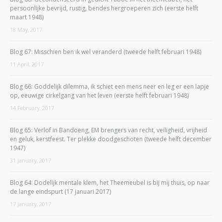
persoonlijke bevrijd, rustig, bendes hergroeperen zich (eerste helft
maart 1948)
18 May, 2017
Blog 67: Misschien ben ik wel veranderd (tweede helft februari 1948)
11 April, 2017
Blog 66: Goddelijk dilemma, ik schiet een mens neer en leg er een lapje
op, eeuwige cirkelgang van het leven (eerste helft februari 1948)
14 February, 2017
Blog 65: Verlof in Bandoeng, EM brengers van recht, veiligheid, vrijheid
en geluk, kerstfeest. Ter plekke doodgeschoten (tweede helft december
1947)
31 January, 2017
Blog 64: Dodelijk mentale klem, het Theemeubel is bij mij thuis, op naar
de lange eindspurt (17 januari 2017)
17 January, 2017