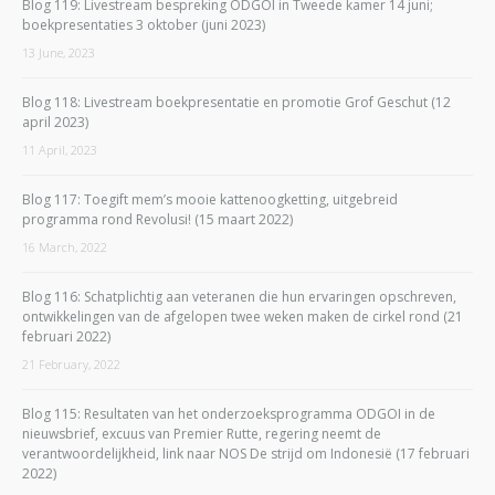
Blog 119: Livestream bespreking ODGOI in Tweede kamer 14 juni;
boekpresentaties 3 oktober (juni 2023)
13 June, 2023
Blog 118: Livestream boekpresentatie en promotie Grof Geschut (12
april 2023)
11 April, 2023
Blog 117: Toegift mem’s mooie kattenoogketting, uitgebreid
programma rond Revolusi! (15 maart 2022)
16 March, 2022
Blog 116: Schatplichtig aan veteranen die hun ervaringen opschreven,
ontwikkelingen van de afgelopen twee weken maken de cirkel rond (21
februari 2022)
21 February, 2022
Blog 115: Resultaten van het onderzoeksprogramma ODGOI in de
nieuwsbrief, excuus van Premier Rutte, regering neemt de
verantwoordelijkheid, link naar NOS De strijd om Indonesië (17 februari
2022)