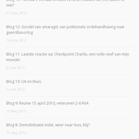
niet?
21 June, 2012
Blog 12: Gordel van smaragd, van politionele ordehandhaving naar
guerrillaoorlog
14 June, 2012
Blog 11: Laatste reactie op Checkpoint Charlie, een volle neef van mijn
moeder
8 June, 2012
Blog 10: Uit en thuis
1 June, 2012
Blog 9: Reünie 15 april 2010, veteranen 2-6 RVA
25 May, 2012
Blog 8: Demobilisatie Indië, weer naar huis, blij?
16 May, 2012