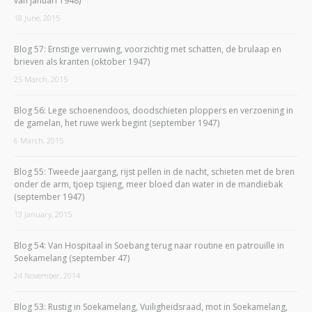
van januari 1948)
18 June, 2015
Blog 57: Ernstige verruwing, voorzichtig met schatten, de brulaap en
brieven als kranten (oktober 1947)
25 March, 2015
Blog 56: Lege schoenendoos, doodschieten ploppers en verzoening in
de gamelan, het ruwe werk begint (september 1947)
6 March, 2015
Blog 55: Tweede jaargang, rijst pellen in de nacht, schieten met de bren
onder de arm, tjoep tsjieng, meer bloed dan water in de mandiebak
(september 1947)
13 January, 2015
Blog 54: Van Hospitaal in Soebang terug naar routine en patrouille in
Soekamelang (september 47)
24 November, 2014
Blog 53: Rustig in Soekamelang, Vuiligheidsraad, mot in Soekamelang,