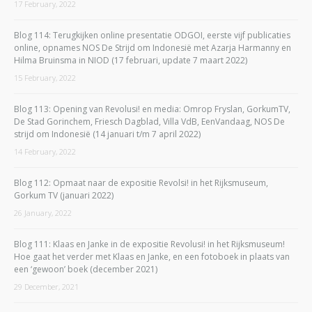
17 February, 2022
Blog 114: Terugkijken online presentatie ODGOI, eerste vijf publicaties
online, opnames NOS De Strijd om Indonesië met Azarja Harmanny en
Hilma Bruinsma in NIOD (17 februari, update 7 maart 2022)
15 February, 2022
Blog 113: Opening van Revolusi! en media: Omrop Fryslan, GorkumTV,
De Stad Gorinchem, Friesch Dagblad, Villa VdB, EenVandaag, NOS De
strijd om Indonesië (14 januari t/m 7 april 2022)
14 February, 2022
Blog 112: Opmaat naar de expositie Revolsi! in het Rijksmuseum,
Gorkum TV (januari 2022)
26 January, 2022
Blog 111: Klaas en Janke in de expositie Revolusi! in het Rijksmuseum!
Hoe gaat het verder met Klaas en Janke, en een fotoboek in plaats van
een ‘gewoon’ boek (december 2021)
29 December, 2021