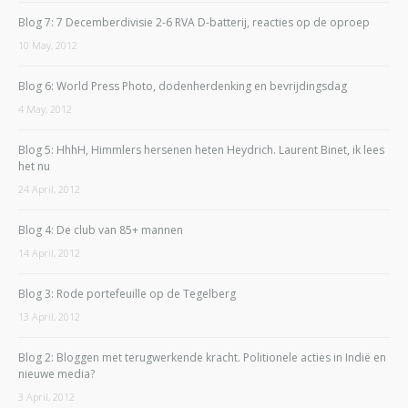
Blog 7: 7 Decemberdivisie 2-6 RVA D-batterij, reacties op de oproep
10 May, 2012
Blog 6: World Press Photo, dodenherdenking en bevrijdingsdag
4 May, 2012
Blog 5: HhhH, Himmlers hersenen heten Heydrich. Laurent Binet, ik lees
het nu
24 April, 2012
Blog 4: De club van 85+ mannen
14 April, 2012
Blog 3: Rode portefeuille op de Tegelberg
13 April, 2012
Blog 2: Bloggen met terugwerkende kracht. Politionele acties in Indië en
nieuwe media?
3 April, 2012