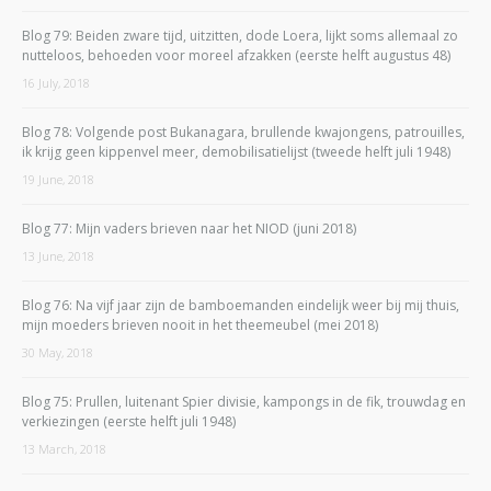
Blog 79: Beiden zware tijd, uitzitten, dode Loera, lijkt soms allemaal zo
nutteloos, behoeden voor moreel afzakken (eerste helft augustus 48)
16 July, 2018
Blog 78: Volgende post Bukanagara, brullende kwajongens, patrouilles,
ik krijg geen kippenvel meer, demobilisatielijst (tweede helft juli 1948)
19 June, 2018
Blog 77: Mijn vaders brieven naar het NIOD (juni 2018)
13 June, 2018
Blog 76: Na vijf jaar zijn de bamboemanden eindelijk weer bij mij thuis,
mijn moeders brieven nooit in het theemeubel (mei 2018)
30 May, 2018
Blog 75: Prullen, luitenant Spier divisie, kampongs in de fik, trouwdag en
verkiezingen (eerste helft juli 1948)
13 March, 2018