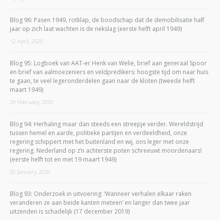
Blog 96: Pasen 1949, rotklap, de boodschap dat de demobilisatie half
jaar op zich laat wachten is de nekslag (eerste helft april 1949)
12 April, 2020
Blog 95: Logboek van AAT-er Henk van Welie, brief aan generaal Spoor
en brief van aalmoezeniers en veldpredikers: hoogste tijd om naar huis
te gaan, te veel legeronderdelen gaan naar de kloten (tweede helft
maart 1949)
29 February, 2020
Blog 94: Herhaling maar dan steeds een streepje verder. Wereldstrijd
tussen hemel en aarde, politieke partijen en verdeeldheid, onze
regering schippert met het buitenland en wij, ons leger met onze
regering. Nederland op z’n achterste poten schreeuwt moordenaars!
(eerste helft tot en met 19 maart 1949)
26 January, 2020
Blog 93: Onderzoek in uitvoering: ‘Wanneer verhalen elkaar raken
veranderen ze aan beide kanten meteen’ en langer dan twee jaar
uitzenden is schadelijk (17 december 2019)