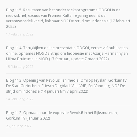
Blog 115: Resultaten van het onderzoeksprogramma ODGOI in de
nieuwsbrief, excuus van Premier Rutte, regering neemt de
verantwoordelijkheid, link naar NOS De strijd om Indonesië (17 februari
2022)
17 February, 2022
Blog 114: Terugkijken online presentatie ODGOI, eerste vijf publicaties
online, opnames NOS De Strijd om Indonesië met Azarja Harmanny en
Hilma Bruinsma in NIOD (17 februari, update 7 maart 2022)
15 February, 2022
Blog 113: Opening van Revolusi! en media: Omrop Fryslan, GorkumTV,
De Stad Gorinchem, Friesch Dagblad, Villa VdB, EenVandaag, NOS De
strijd om Indonesië (14 januari t/m 7 april 2022)
14 February, 2022
Blog 112: Opmaat naar de expositie Revolsi! in het Rijksmuseum,
Gorkum TV (januari 2022)
26 January, 2022