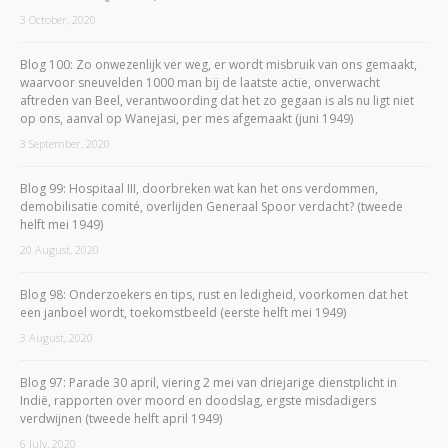
3 October, 2020
Blog 100: Zo onwezenlijk ver weg, er wordt misbruik van ons gemaakt,
waarvoor sneuvelden 1000 man bij de laatste actie, onverwacht
aftreden van Beel, verantwoording dat het zo gegaan is als nu ligt niet
op ons, aanval op Wanejasi, per mes afgemaakt (juni 1949)
3 September, 2020
Blog 99: Hospitaal III, doorbreken wat kan het ons verdommen,
demobilisatie comité, overlijden Generaal Spoor verdacht? (tweede
helft mei 1949)
20 August, 2020
Blog 98: Onderzoekers en tips, rust en ledigheid, voorkomen dat het
een janboel wordt, toekomstbeeld (eerste helft mei 1949)
3 August, 2020
Blog 97: Parade 30 april, viering 2 mei van driejarige dienstplicht in
Indië, rapporten over moord en doodslag, ergste misdadigers
verdwijnen (tweede helft april 1949)
6 July, 2020