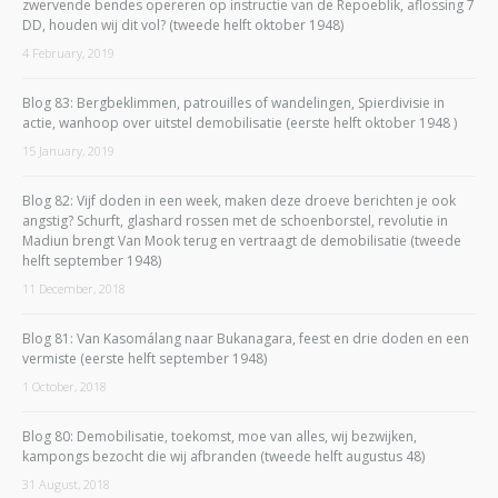
zwervende bendes opereren op instructie van de Repoeblik, aflossing 7
DD, houden wij dit vol? (tweede helft oktober 1948)
4 February, 2019
Blog 83: Bergbeklimmen, patrouilles of wandelingen, Spierdivisie in
actie, wanhoop over uitstel demobilisatie (eerste helft oktober 1948 )
15 January, 2019
Blog 82: Vijf doden in een week, maken deze droeve berichten je ook
angstig? Schurft, glashard rossen met de schoenborstel, revolutie in
Madiun brengt Van Mook terug en vertraagt de demobilisatie (tweede
helft september 1948)
11 December, 2018
Blog 81: Van Kasomálang naar Bukanagara, feest en drie doden en een
vermiste (eerste helft september 1948)
1 October, 2018
Blog 80: Demobilisatie, toekomst, moe van alles, wij bezwijken,
kampongs bezocht die wij afbranden (tweede helft augustus 48)
31 August, 2018