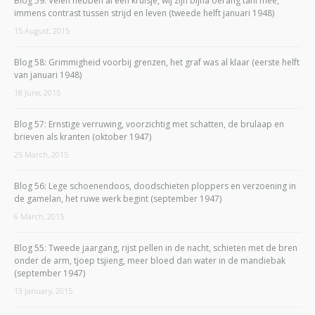
Blog 59: Velen hebben al een kruisje, wij zijn bijna oerang tani mee,
immens contrast tussen strijd en leven (tweede helft januari 1948)
15 August, 2015
Blog 58: Grimmigheid voorbij grenzen, het graf was al klaar (eerste helft
van januari 1948)
18 June, 2015
Blog 57: Ernstige verruwing, voorzichtig met schatten, de brulaap en
brieven als kranten (oktober 1947)
25 March, 2015
Blog 56: Lege schoenendoos, doodschieten ploppers en verzoening in
de gamelan, het ruwe werk begint (september 1947)
6 March, 2015
Blog 55: Tweede jaargang, rijst pellen in de nacht, schieten met de bren
onder de arm, tjoep tsjieng, meer bloed dan water in de mandiebak
(september 1947)
13 January, 2015