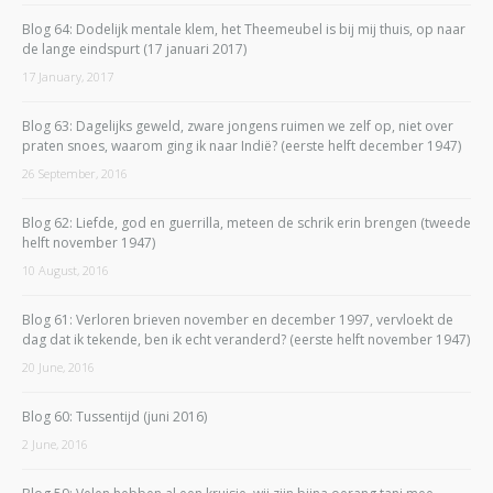
Blog 64: Dodelijk mentale klem, het Theemeubel is bij mij thuis, op naar
de lange eindspurt (17 januari 2017)
17 January, 2017
Blog 63: Dagelijks geweld, zware jongens ruimen we zelf op, niet over
praten snoes, waarom ging ik naar Indië? (eerste helft december 1947)
26 September, 2016
Blog 62: Liefde, god en guerrilla, meteen de schrik erin brengen (tweede
helft november 1947)
10 August, 2016
Blog 61: Verloren brieven november en december 1997, vervloekt de
dag dat ik tekende, ben ik echt veranderd? (eerste helft november 1947)
20 June, 2016
Blog 60: Tussentijd (juni 2016)
2 June, 2016