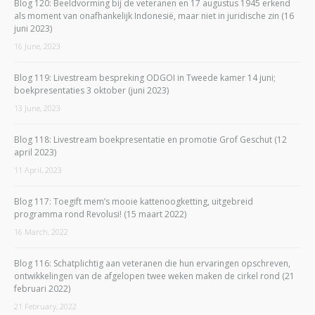
Blog 120: Beeldvorming bij de veteranen en 17 augustus 1945 erkend
als moment van onafhankelijk Indonesië, maar niet in juridische zin (16
juni 2023)
16 June, 2023
Blog 119: Livestream bespreking ODGOI in Tweede kamer 14 juni;
boekpresentaties 3 oktober (juni 2023)
13 June, 2023
Blog 118: Livestream boekpresentatie en promotie Grof Geschut (12
april 2023)
11 April, 2023
Blog 117: Toegift mem’s mooie kattenoogketting, uitgebreid
programma rond Revolusi! (15 maart 2022)
16 March, 2022
Blog 116: Schatplichtig aan veteranen die hun ervaringen opschreven,
ontwikkelingen van de afgelopen twee weken maken de cirkel rond (21
februari 2022)
21 February, 2022