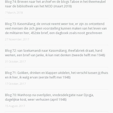
Blog 74: Brieven naar het archief en de blogs Taboe in het theemeubel
naar de bibliotheek van het NIOD (maart 2018)
7 March, 2018
Blog 73: Kasomálang, de onrust neemt weer toe, er zijn zo ontzettend
veel mensen die zich geen voorstelling kunnen maken van het leven van
de militairen hier, 452ste brief, een dagboek zoals nooit geschreven
27 November, 2017
Blog 72: van Soekamandi naar Kasomálang, theefabriek draait, hard
werken, een brief van Janke, ik kan niet denken (tweede helft mei 1948)
31 October, 2017
Blog 71: Gokken, drinken en klappen uitdelen, het verschil tussen jij thuis
en ik hier, ik walg ervan (eerste helft mei 1948)
17 October, 2017
Blog 70: Wanhoop na overlijden, vredesdelegatie naar Djogja,
dagelijkse kost, weer verhuizen (april 1948)
15 August, 2017