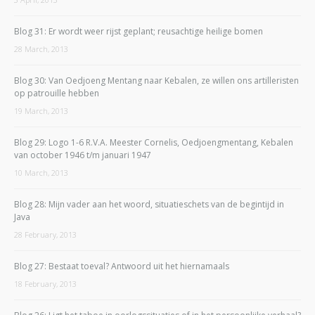
Blog 31: Er wordt weer rijst geplant; reusachtige heilige bomen
28 March, 2013
Blog 30: Van Oedjoeng Mentang naar Kebalen, ze willen ons artilleristen
op patrouille hebben
19 March, 2013
Blog 29: Logo 1-6 R.V.A. Meester Cornelis, Oedjoengmentang, Kebalen
van october 1946 t/m januari 1947
10 March, 2013
Blog 28: Mijn vader aan het woord, situatieschets van de begintijd in
Java
28 February, 2013
Blog 27: Bestaat toeval? Antwoord uit het hiernamaals
18 February, 2013