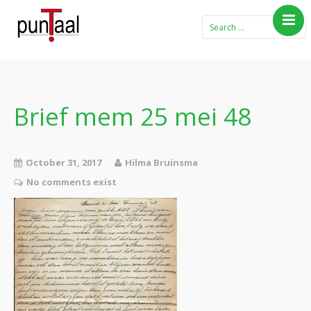
Home
Blog Taboe in het
theemeubel
Brief mem 25 mei 48
Boeken
Verhalen
October 31, 2017
Hilma Bruinsma
Gedichten
No comments exist
Contact