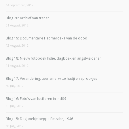
14 September, 2012
Blog 20: Archief van tranen
31 August, 2012
Blog 19: Documentaire Het merdeka van de dood
12 August, 2012
Blog 18: Nieuw fotoboek Indië, dagboek en angstvisioenen
11 August, 2012
Blog 17: Verandering, toerisme, witte hadji en sprookjes
30 July, 2012
Blog 16: Foto’s van fusilleren in Indië?
15 July, 2012
Blog 15: Dagboekje beppe Betsche, 1946
10 July, 2012