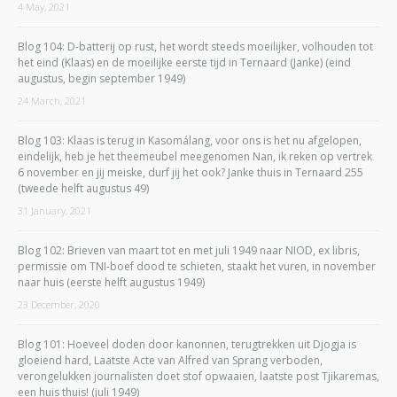
4 May, 2021
Blog 104: D-batterij op rust, het wordt steeds moeilijker, volhouden tot
het eind (Klaas) en de moeilijke eerste tijd in Ternaard (Janke) (eind
augustus, begin september 1949)
24 March, 2021
Blog 103: Klaas is terug in Kasomálang, voor ons is het nu afgelopen,
eindelijk, heb je het theemeubel meegenomen Nan, ik reken op vertrek
6 november en jij meiske, durf jij het ook? Janke thuis in Ternaard 255
(tweede helft augustus 49)
31 January, 2021
Blog 102: Brieven van maart tot en met juli 1949 naar NIOD, ex libris,
permissie om TNI-boef dood te schieten, staakt het vuren, in november
naar huis (eerste helft augustus 1949)
23 December, 2020
Blog 101: Hoeveel doden door kanonnen, terugtrekken uit Djogja is
gloeiend hard, Laatste Acte van Alfred van Sprang verboden,
verongelukken journalisten doet stof opwaaien, laatste post Tjikaremas,
een huis thuis! (juli 1949)