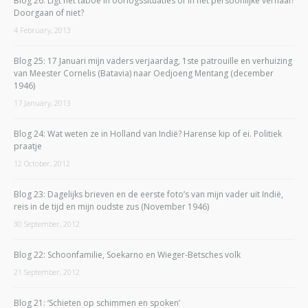
Blog 26: Ligt het taboe in oorlogssituaties of in het persoonlijke verhaal?
Doorgaan of niet?
4 February, 2013
Blog 25: 17 Januari mijn vaders verjaardag, 1ste patrouille en verhuizing
van Meester Cornelis (Batavia) naar Oedjoeng Mentang (december
1946)
17 January, 2013
Blog 24: Wat weten ze in Holland van Indië? Harense kip of ei. Politiek
praatje
12 October, 2012
Blog 23: Dagelijks brieven en de eerste foto’s van mijn vader uit Indië,
reis in de tijd en mijn oudste zus (November 1946)
30 September, 2012
Blog 22: Schoonfamilie, Soekarno en Wieger-Betsches volk
21 September, 2012
Blog 21: ‘Schieten op schimmen en spoken’