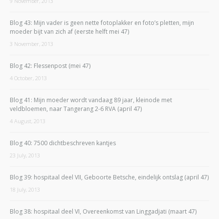
9 November, 2013
Blog 43: Mijn vader is geen nette fotoplakker en foto’s pletten, mijn
moeder bijt van zich af (eerste helft mei 47)
3 November, 2013
Blog 42: Flessenpost (mei 47)
4 October, 2013
Blog 41: Mijn moeder wordt vandaag 89 jaar, kleinode met
veldbloemen, naar Tangerang 2-6 RVA (april 47)
4 August, 2013
Blog 40: 7500 dichtbeschreven kantjes
23 July, 2013
Blog 39: hospitaal deel VII, Geboorte Betsche, eindelijk ontslag (april 47)
18 July, 2013
Blog 38: hospitaal deel VI, Overeenkomst van Linggadjati (maart 47)