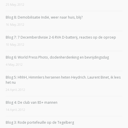
25 May, 2012
Blog 8: Demobilisatie Indië, weer naar huis, blij?
16 May, 2012
Blog 7: 7 Decemberdivisie 2-6 RVA D-batterij, reacties op de oproep
10 May, 2012
Blog 6: World Press Photo, dodenherdenking en bevrijdingsdag
4 May, 2012
Blog 5: HhhH, Himmlers hersenen heten Heydrich. Laurent Binet, ik lees
het nu
24 April, 2012
Blog 4: De club van 85+ mannen
14 April, 2012
Blog 3: Rode portefeuille op de Tegelberg