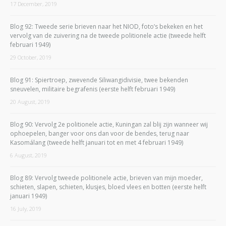
17 December, 2019
Blog 92: Tweede serie brieven naar het NIOD, foto’s bekeken en het
vervolg van de zuivering na de tweede politionele actie (tweede helft
februari 1949)
29 October, 2019
Blog 91: Spiertroep, zwevende Siliwangidivisie, twee bekenden
sneuvelen, militaire begrafenis (eerste helft februari 1949)
20 August, 2019
Blog 90: Vervolg 2e politionele actie, Kuningan zal blij zijn wanneer wij
ophoepelen, banger voor ons dan voor de bendes, terug naar
Kasomálang (tweede helft januari tot en met 4 februari 1949)
6 August, 2019
Blog 89: Vervolg tweede politionele actie, brieven van mijn moeder,
schieten, slapen, schieten, klusjes, bloed vlees en botten (eerste helft
januari 1949)
16 July, 2019