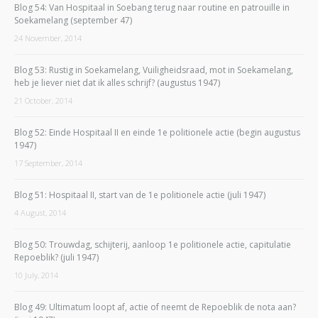
Blog 54: Van Hospitaal in Soebang terug naar routine en patrouille in
Soekamelang (september 47)
24 November, 2014
Blog 53: Rustig in Soekamelang, Vuiligheidsraad, mot in Soekamelang,
heb je liever niet dat ik alles schrijf? (augustus 1947)
21 October, 2014
Blog 52: Einde Hospitaal II en einde 1e politionele actie (begin augustus
1947)
17 September, 2014
Blog 51: Hospitaal II, start van de 1e politionele actie (juli 1947)
4 August, 2014
Blog 50: Trouwdag, schijterij, aanloop 1e politionele actie, capitulatie
Repoeblik? (juli 1947)
10 July, 2014
Blog 49: Ultimatum loopt af, actie of neemt de Repoeblik de nota aan?