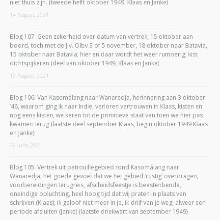
niet thuis zijn. (tweede helft oktober 1949, Klaas en Janke)
14 August, 2021
Blog 107: Geen zekerheid over datum van vertrek, 15 oktober aan
boord, toch met de J.v. Olbv 3 of 5 november, 18 oktober naar Batavia,
15 oktober naar Batavia; hier en daar wordt het weer rumoerig; kist
dichtspijkeren (deel van oktober 1949, Klaas en Janke)
12 August, 2021
Blog 106: Van Kasomálang naar Wanaredja, herinnering aan 3 oktober
’46, waarom ging ik naar Indië, verloren vertrouwen in Klaas, kisten en
nog eens kisten, we keren tot de primitieve staat van toen we hier pas
kwamen terug (laatste deel september Klaas, begin oktober 1949 Klaas
en Janke)
28 June, 2021
Blog 105: Vertrek uit patrouillegebied rond Kasomálang naar
Wanaredja, het goede gevoel dat we het gebied ‘rustig’ overdragen,
voorbereidingen terugreis, afscheidsfeestje is beestenbende,
oneindige opluchting, heel hoog tijd dat wij praten in plaats van
schrijven (Klaas); ik geloof niet meer in je, ik drijf van je weg, alweer een
periode afsluiten (Janke) (laatste driekwart van september 1949)