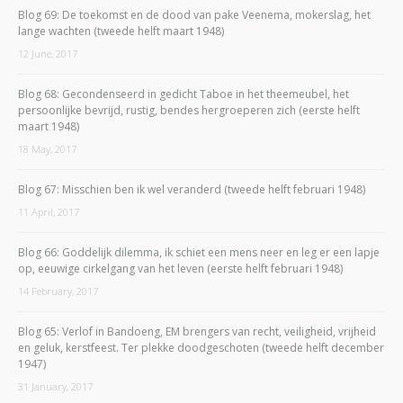
Blog 69: De toekomst en de dood van pake Veenema, mokerslag, het
lange wachten (tweede helft maart 1948)
12 June, 2017
Blog 68: Gecondenseerd in gedicht Taboe in het theemeubel, het
persoonlijke bevrijd, rustig, bendes hergroeperen zich (eerste helft
maart 1948)
18 May, 2017
Blog 67: Misschien ben ik wel veranderd (tweede helft februari 1948)
11 April, 2017
Blog 66: Goddelijk dilemma, ik schiet een mens neer en leg er een lapje
op, eeuwige cirkelgang van het leven (eerste helft februari 1948)
14 February, 2017
Blog 65: Verlof in Bandoeng, EM brengers van recht, veiligheid, vrijheid
en geluk, kerstfeest. Ter plekke doodgeschoten (tweede helft december
1947)
31 January, 2017