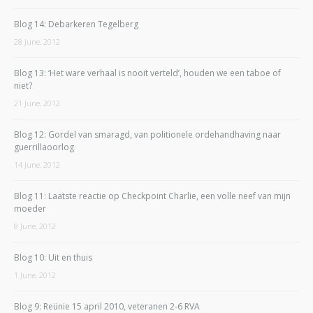
Blog 14: Debarkeren Tegelberg
28 June, 2012
Blog 13: ‘Het ware verhaal is nooit verteld’, houden we een taboe of
niet?
21 June, 2012
Blog 12: Gordel van smaragd, van politionele ordehandhaving naar
guerrillaoorlog
14 June, 2012
Blog 11: Laatste reactie op Checkpoint Charlie, een volle neef van mijn
moeder
8 June, 2012
Blog 10: Uit en thuis
1 June, 2012
Blog 9: Reünie 15 april 2010, veteranen 2-6 RVA