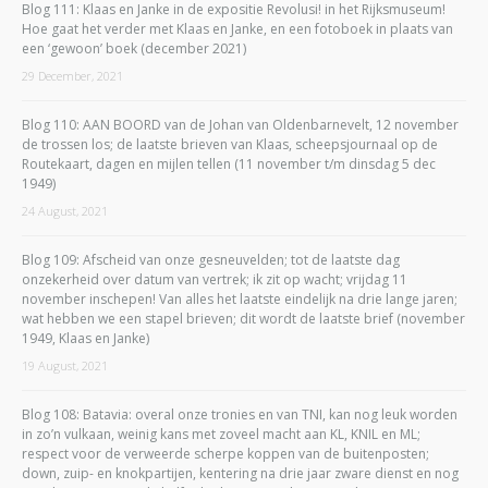
Blog 111: Klaas en Janke in de expositie Revolusi! in het Rijksmuseum!
Hoe gaat het verder met Klaas en Janke, en een fotoboek in plaats van
een ‘gewoon’ boek (december 2021)
29 December, 2021
Blog 110: AAN BOORD van de Johan van Oldenbarnevelt, 12 november
de trossen los; de laatste brieven van Klaas, scheepsjournaal op de
Routekaart, dagen en mijlen tellen (11 november t/m dinsdag 5 dec
1949)
24 August, 2021
Blog 109: Afscheid van onze gesneuvelden; tot de laatste dag
onzekerheid over datum van vertrek; ik zit op wacht; vrijdag 11
november inschepen! Van alles het laatste eindelijk na drie lange jaren;
wat hebben we een stapel brieven; dit wordt de laatste brief (november
1949, Klaas en Janke)
19 August, 2021
Blog 108: Batavia: overal onze tronies en van TNI, kan nog leuk worden
in zo’n vulkaan, weinig kans met zoveel macht aan KL, KNIL en ML;
respect voor de verweerde scherpe koppen van de buitenposten;
down, zuip- en knokpartijen, kentering na drie jaar zware dienst en nog