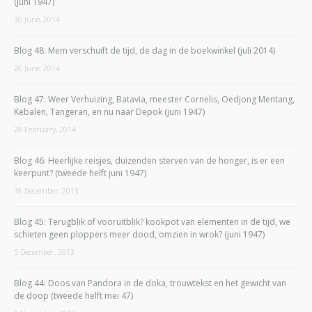
(juni 1947)
30 June, 2014
Blog 48: Mem verschuift de tijd, de dag in de boekwinkel (juli 2014)
26 June, 2014
Blog 47: Weer Verhuizing, Batavia, meester Cornelis, Oedjong Mentang,
Kebalen, Tangeran, en nu naar Depok (juni 1947)
28 February, 2014
Blog 46: Heerlijke reisjes, duizenden sterven van de honger, is er een
keerpunt? (tweede helft juni 1947)
16 December, 2013
Blog 45: Terugblik of vooruitblik? kookpot van elementen in de tijd, we
schieten geen ploppers meer dood, omzien in wrok? (juni 1947)
5 December, 2013
Blog 44: Doos van Pandora in de doka, trouwtekst en het gewicht van
de doop (tweede helft mei 47)