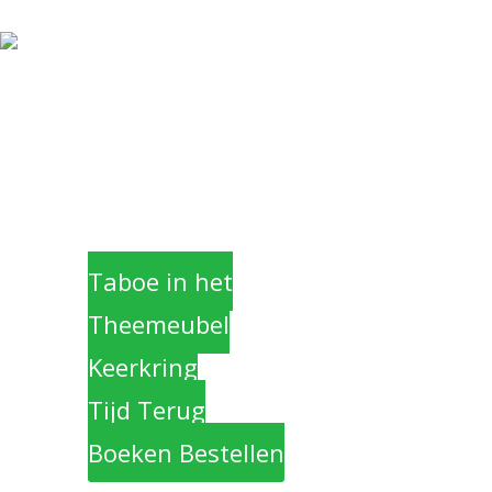
Home
Blog Taboe in het
theemeubel
Boeken
Taboe in het
Theemeubel
Keerkring
Tijd Terug
Boeken Bestellen