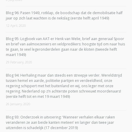
Blog 96: Pasen 1949, rotklap, de boodschap dat de demobilisatie half
jaar op zich laat wachten is de nekslag (eerste helft april 1949)
12 April, 2020
Blog 95: Logboek van AAT-er Henk van Welie, brief aan generaal Spoor
en brief van aalmoezeniers en veldpredikers: hoogste tijd om naar huis
te gaan, te veel legeronderdelen gaan naar de kloten (tweede helft
maart 1949)
29 February, 2020
Blog 94: Herhaling maar dan steeds een streepje verder. Wereldstrijd
tussen hemel en aarde, politieke partijen en verdeeldheid, onze
regering schippert met het buitenland en wij, ons leger met onze
regering. Nederland op z’n achterste poten schreeuwt moordenaars!
(eerste helft tot en met 19 maart 1949)
26 January, 2020
Blog 93: Onderzoek in uitvoering: ‘Wanneer verhalen elkaar raken
veranderen ze aan beide kanten meteen’ en langer dan twee jaar
uitzenden is schadelijk (17 december 2019)