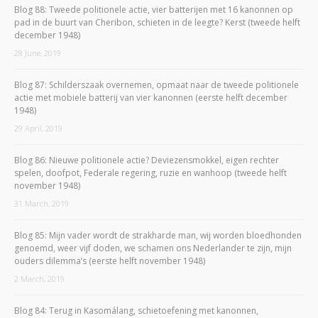
Blog 88: Tweede politionele actie, vier batterijen met 16 kanonnen op
pad in de buurt van Cheribon, schieten in de leegte? Kerst (tweede helft
december 1948)
28 June, 2019
Blog 87: Schilderszaak overnemen, opmaat naar de tweede politionele
actie met mobiele batterij van vier kanonnen (eerste helft december
1948)
29 April, 2019
Blog 86: Nieuwe politionele actie? Deviezensmokkel, eigen rechter
spelen, doofpot, Federale regering, ruzie en wanhoop (tweede helft
november 1948)
31 March, 2019
Blog 85: Mijn vader wordt de strakharde man, wij worden bloedhonden
genoemd, weer vijf doden, we schamen ons Nederlander te zijn, mijn
ouders dilemma’s (eerste helft november 1948)
2 March, 2019
Blog 84: Terug in Kasomálang, schietoefening met kanonnen,