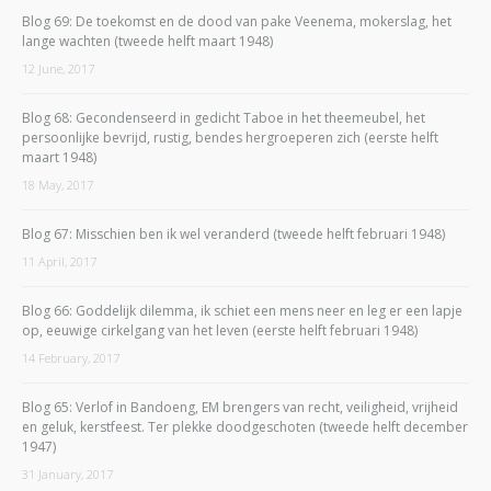
Blog 69: De toekomst en de dood van pake Veenema, mokerslag, het
lange wachten (tweede helft maart 1948)
12 June, 2017
Blog 68: Gecondenseerd in gedicht Taboe in het theemeubel, het
persoonlijke bevrijd, rustig, bendes hergroeperen zich (eerste helft
maart 1948)
18 May, 2017
Blog 67: Misschien ben ik wel veranderd (tweede helft februari 1948)
11 April, 2017
Blog 66: Goddelijk dilemma, ik schiet een mens neer en leg er een lapje
op, eeuwige cirkelgang van het leven (eerste helft februari 1948)
14 February, 2017
Blog 65: Verlof in Bandoeng, EM brengers van recht, veiligheid, vrijheid
en geluk, kerstfeest. Ter plekke doodgeschoten (tweede helft december
1947)
31 January, 2017