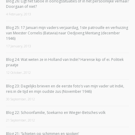
Blog 26: Ligt het taboe in oorlogssituaties of in het persoonlijke verhaal?
Doorgaan of niet?
4 February, 2013
Blog 25: 17 Januari mijn vaders verjaardag, 1ste patrouille en verhuizing
van Meester Cornelis (Batavia) naar Oedjoeng Mentang (december
1946)
17 January, 2013
Blog 24: Wat weten ze in Holland van Indië? Harense kip of ei. Politiek
praatje
12 October, 2012
Blog 23: Dagelijks brieven en de eerste foto’s van mijn vader uit Indië,
reis in de tijd en mijn oudste zus (November 1946)
30 September, 2012
Blog 22: Schoonfamilie, Soekarno en Wieger-Betsches volk
21 September, 2012
Blog 21: ‘Schieten op schimmen en spoken’