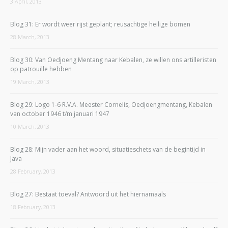
3 April, 2013
Blog 31: Er wordt weer rijst geplant; reusachtige heilige bomen
28 March, 2013
Blog 30: Van Oedjoeng Mentang naar Kebalen, ze willen ons artilleristen
op patrouille hebben
19 March, 2013
Blog 29: Logo 1-6 R.V.A. Meester Cornelis, Oedjoengmentang, Kebalen
van october 1946 t/m januari 1947
10 March, 2013
Blog 28: Mijn vader aan het woord, situatieschets van de begintijd in
Java
28 February, 2013
Blog 27: Bestaat toeval? Antwoord uit het hiernamaals
18 February, 2013