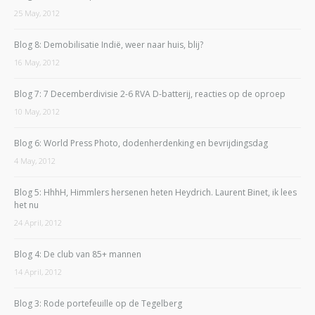
25 May, 2012
Blog 8: Demobilisatie Indië, weer naar huis, blij?
16 May, 2012
Blog 7: 7 Decemberdivisie 2-6 RVA D-batterij, reacties op de oproep
10 May, 2012
Blog 6: World Press Photo, dodenherdenking en bevrijdingsdag
4 May, 2012
Blog 5: HhhH, Himmlers hersenen heten Heydrich. Laurent Binet, ik lees
het nu
24 April, 2012
Blog 4: De club van 85+ mannen
14 April, 2012
Blog 3: Rode portefeuille op de Tegelberg