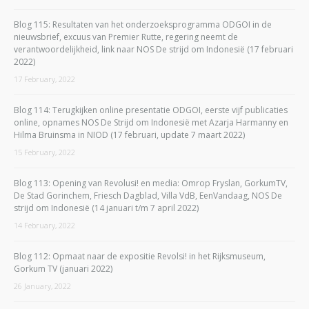
Blog 115: Resultaten van het onderzoeksprogramma ODGOI in de
nieuwsbrief, excuus van Premier Rutte, regering neemt de
verantwoordelijkheid, link naar NOS De strijd om Indonesië (17 februari
2022)
17 February, 2022
Blog 114: Terugkijken online presentatie ODGOI, eerste vijf publicaties
online, opnames NOS De Strijd om Indonesië met Azarja Harmanny en
Hilma Bruinsma in NIOD (17 februari, update 7 maart 2022)
15 February, 2022
Blog 113: Opening van Revolusi! en media: Omrop Fryslan, GorkumTV,
De Stad Gorinchem, Friesch Dagblad, Villa VdB, EenVandaag, NOS De
strijd om Indonesië (14 januari t/m 7 april 2022)
14 February, 2022
Blog 112: Opmaat naar de expositie Revolsi! in het Rijksmuseum,
Gorkum TV (januari 2022)
26 January, 2022