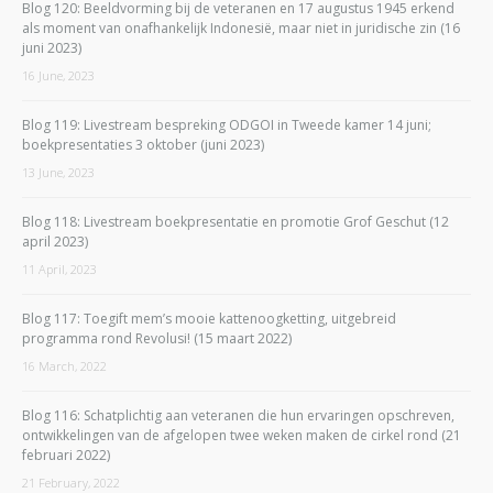
Blog 120: Beeldvorming bij de veteranen en 17 augustus 1945 erkend
als moment van onafhankelijk Indonesië, maar niet in juridische zin (16
juni 2023)
16 June, 2023
Blog 119: Livestream bespreking ODGOI in Tweede kamer 14 juni;
boekpresentaties 3 oktober (juni 2023)
13 June, 2023
Blog 118: Livestream boekpresentatie en promotie Grof Geschut (12
april 2023)
11 April, 2023
Blog 117: Toegift mem’s mooie kattenoogketting, uitgebreid
programma rond Revolusi! (15 maart 2022)
16 March, 2022
Blog 116: Schatplichtig aan veteranen die hun ervaringen opschreven,
ontwikkelingen van de afgelopen twee weken maken de cirkel rond (21
februari 2022)
21 February, 2022