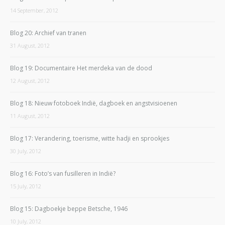
14 September, 2012
Blog 20: Archief van tranen
31 August, 2012
Blog 19: Documentaire Het merdeka van de dood
12 August, 2012
Blog 18: Nieuw fotoboek Indië, dagboek en angstvisioenen
11 August, 2012
Blog 17: Verandering, toerisme, witte hadji en sprookjes
30 July, 2012
Blog 16: Foto’s van fusilleren in Indië?
15 July, 2012
Blog 15: Dagboekje beppe Betsche, 1946
10 July, 2012