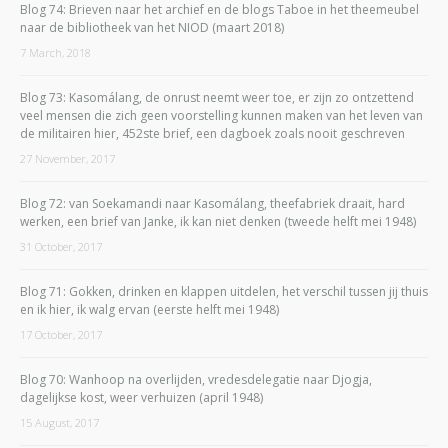
Blog 74: Brieven naar het archief en de blogs Taboe in het theemeubel
naar de bibliotheek van het NIOD (maart 2018)
7 March, 2018
Blog 73: Kasomálang, de onrust neemt weer toe, er zijn zo ontzettend
veel mensen die zich geen voorstelling kunnen maken van het leven van
de militairen hier, 452ste brief, een dagboek zoals nooit geschreven
27 November, 2017
Blog 72: van Soekamandi naar Kasomálang, theefabriek draait, hard
werken, een brief van Janke, ik kan niet denken (tweede helft mei 1948)
31 October, 2017
Blog 71: Gokken, drinken en klappen uitdelen, het verschil tussen jij thuis
en ik hier, ik walg ervan (eerste helft mei 1948)
17 October, 2017
Blog 70: Wanhoop na overlijden, vredesdelegatie naar Djogja,
dagelijkse kost, weer verhuizen (april 1948)
15 August, 2017