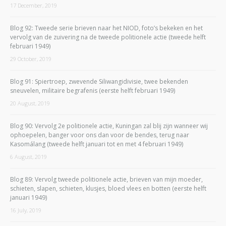
17 December, 2019
Blog 92: Tweede serie brieven naar het NIOD, foto’s bekeken en het
vervolg van de zuivering na de tweede politionele actie (tweede helft
februari 1949)
29 October, 2019
Blog 91: Spiertroep, zwevende Siliwangidivisie, twee bekenden
sneuvelen, militaire begrafenis (eerste helft februari 1949)
20 August, 2019
Blog 90: Vervolg 2e politionele actie, Kuningan zal blij zijn wanneer wij
ophoepelen, banger voor ons dan voor de bendes, terug naar
Kasomálang (tweede helft januari tot en met 4 februari 1949)
6 August, 2019
Blog 89: Vervolg tweede politionele actie, brieven van mijn moeder,
schieten, slapen, schieten, klusjes, bloed vlees en botten (eerste helft
januari 1949)
16 July, 2019