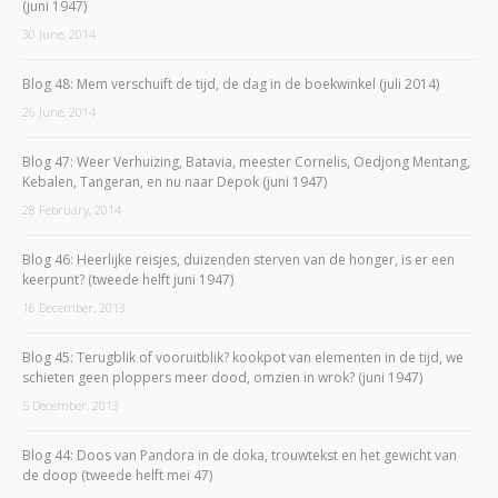
(juni 1947)
30 June, 2014
Blog 48: Mem verschuift de tijd, de dag in de boekwinkel (juli 2014)
26 June, 2014
Blog 47: Weer Verhuizing, Batavia, meester Cornelis, Oedjong Mentang,
Kebalen, Tangeran, en nu naar Depok (juni 1947)
28 February, 2014
Blog 46: Heerlijke reisjes, duizenden sterven van de honger, is er een
keerpunt? (tweede helft juni 1947)
16 December, 2013
Blog 45: Terugblik of vooruitblik? kookpot van elementen in de tijd, we
schieten geen ploppers meer dood, omzien in wrok? (juni 1947)
5 December, 2013
Blog 44: Doos van Pandora in de doka, trouwtekst en het gewicht van
de doop (tweede helft mei 47)