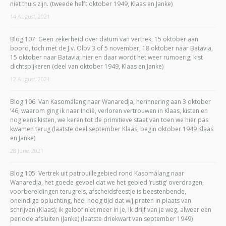
niet thuis zijn. (tweede helft oktober 1949, Klaas en Janke)
14 August, 2021
Blog 107: Geen zekerheid over datum van vertrek, 15 oktober aan
boord, toch met de J.v. Olbv 3 of 5 november, 18 oktober naar Batavia,
15 oktober naar Batavia; hier en daar wordt het weer rumoerig; kist
dichtspijkeren (deel van oktober 1949, Klaas en Janke)
12 August, 2021
Blog 106: Van Kasomálang naar Wanaredja, herinnering aan 3 oktober
’46, waarom ging ik naar Indië, verloren vertrouwen in Klaas, kisten en
nog eens kisten, we keren tot de primitieve staat van toen we hier pas
kwamen terug (laatste deel september Klaas, begin oktober 1949 Klaas
en Janke)
28 June, 2021
Blog 105: Vertrek uit patrouillegebied rond Kasomálang naar
Wanaredja, het goede gevoel dat we het gebied ‘rustig’ overdragen,
voorbereidingen terugreis, afscheidsfeestje is beestenbende,
oneindige opluchting, heel hoog tijd dat wij praten in plaats van
schrijven (Klaas); ik geloof niet meer in je, ik drijf van je weg, alweer een
periode afsluiten (Janke) (laatste driekwart van september 1949)