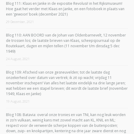
Blog 111: Klaas en Janke in de expositie Revolusi! in het Rijksmuseum!
Hoe gaat het verder met Klaas en Janke, en een fotoboek in plaats van
een ‘gewoon’ boek (december 2021)
29 December, 2021
Blog 110: AAN BOORD van de Johan van Oldenbarnevelt, 12 november
de trossen los; de laatste brieven van Klaas, scheepsjournaal op de
Routekaart, dagen en mijlen tellen (11 november t/m dinsdag 5 dec
1949)
24 August, 2021
Blog 109: Afscheid van onze gesneuvelden; tot de laatste dag
onzekerheid over datum van vertrek; ik zit op wacht; vrijdag 11
november inschepen! Van alles het laatste eindelijk na drie lange jaren;
wat hebben we een stapel brieven; dit wordt de laatste brief (november
1949, Klaas en Janke)
19 August, 2021
Blog 108: Batavia: overal onze tronies en van TNI, kan nog leuk worden
in zo’n vulkaan, weinig kans met zoveel macht aan KL, KNIL en ML;
respect voor de verweerde scherpe koppen van de buitenposten;
down, zuip- en knokpartijen, kentering na drie jaar zware dienst en nog