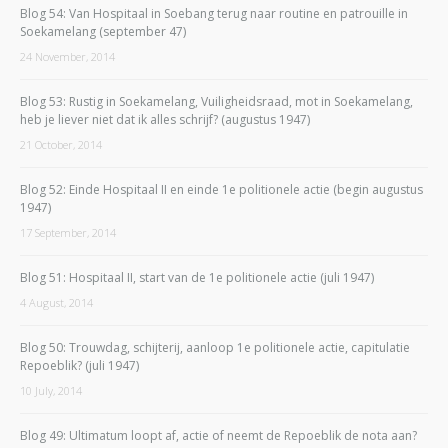
Blog 54: Van Hospitaal in Soebang terug naar routine en patrouille in
Soekamelang (september 47)
24 November, 2014
Blog 53: Rustig in Soekamelang, Vuiligheidsraad, mot in Soekamelang,
heb je liever niet dat ik alles schrijf? (augustus 1947)
21 October, 2014
Blog 52: Einde Hospitaal II en einde 1e politionele actie (begin augustus
1947)
17 September, 2014
Blog 51: Hospitaal II, start van de 1e politionele actie (juli 1947)
4 August, 2014
Blog 50: Trouwdag, schijterij, aanloop 1e politionele actie, capitulatie
Repoeblik? (juli 1947)
10 July, 2014
Blog 49: Ultimatum loopt af, actie of neemt de Repoeblik de nota aan?