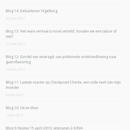
Blog 14: Debarkeren Tegelberg
28 June, 2012
Blog 13: ‘Het ware verhaal is nooit verteld’, houden we een taboe of
niet?
21 June, 2012
Blog 12: Gordel van smaragd, van politionele ordehandhaving naar
guerrillaoorlog
14 June, 2012
Blog 11: Laatste reactie op Checkpoint Charlie, een volle neef van mijn
moeder
8 June, 2012
Blog 10: Uit en thuis
1 June, 2012
Blog 9: Reünie 15 april 2010, veteranen 2-6 RVA