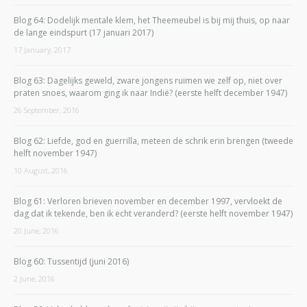
Blog 64: Dodelijk mentale klem, het Theemeubel is bij mij thuis, op naar
de lange eindspurt (17 januari 2017)
17 January, 2017
Blog 63: Dagelijks geweld, zware jongens ruimen we zelf op, niet over
praten snoes, waarom ging ik naar Indië? (eerste helft december 1947)
26 September, 2016
Blog 62: Liefde, god en guerrilla, meteen de schrik erin brengen (tweede
helft november 1947)
10 August, 2016
Blog 61: Verloren brieven november en december 1997, vervloekt de
dag dat ik tekende, ben ik echt veranderd? (eerste helft november 1947)
20 June, 2016
Blog 60: Tussentijd (juni 2016)
2 June, 2016