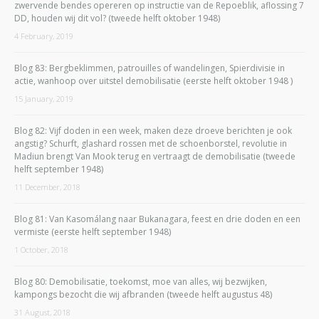
zwervende bendes opereren op instructie van de Repoeblik, aflossing 7
DD, houden wij dit vol? (tweede helft oktober 1948)
4 February, 2019
Blog 83: Bergbeklimmen, patrouilles of wandelingen, Spierdivisie in
actie, wanhoop over uitstel demobilisatie (eerste helft oktober 1948 )
15 January, 2019
Blog 82: Vijf doden in een week, maken deze droeve berichten je ook
angstig? Schurft, glashard rossen met de schoenborstel, revolutie in
Madiun brengt Van Mook terug en vertraagt de demobilisatie (tweede
helft september 1948)
11 December, 2018
Blog 81: Van Kasomálang naar Bukanagara, feest en drie doden en een
vermiste (eerste helft september 1948)
1 October, 2018
Blog 80: Demobilisatie, toekomst, moe van alles, wij bezwijken,
kampongs bezocht die wij afbranden (tweede helft augustus 48)
31 August, 2018