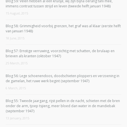
Blog 59: Velen hebben al een kruisje, wij zijn bijna oerang tani mee,
immens contrast tussen strijd en leven (tweede helft januari 1948)
15 August, 2015
Blog 58: Grimmigheid voorbij grenzen, het graf was al klaar (eerste helft
van januari 1948)
18 June, 2015
Blog 57: Ernstige verruwing, voorzichtig met schatten, de brulaap en
brieven als kranten (oktober 1947)
25 March, 2015
Blog 56: Lege schoenendoos, doodschieten ploppers en verzoening in
de gamelan, het ruwe werk begint (september 1947)
6 March, 2015
Blog 55: Tweede jaargang, rijst pellen in de nacht, schieten met de bren
onder de arm, tjoep tsjieng, meer bloed dan water in de mandiebak
(september 1947)
13 January, 2015