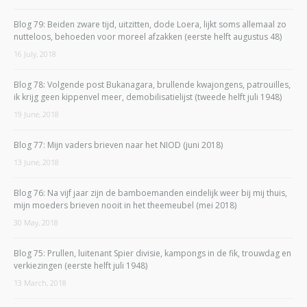
Blog 79: Beiden zware tijd, uitzitten, dode Loera, lijkt soms allemaal zo
nutteloos, behoeden voor moreel afzakken (eerste helft augustus 48)
16 July, 2018
Blog 78: Volgende post Bukanagara, brullende kwajongens, patrouilles,
ik krijg geen kippenvel meer, demobilisatielijst (tweede helft juli 1948)
19 June, 2018
Blog 77: Mijn vaders brieven naar het NIOD (juni 2018)
13 June, 2018
Blog 76: Na vijf jaar zijn de bamboemanden eindelijk weer bij mij thuis,
mijn moeders brieven nooit in het theemeubel (mei 2018)
30 May, 2018
Blog 75: Prullen, luitenant Spier divisie, kampongs in de fik, trouwdag en
verkiezingen (eerste helft juli 1948)
13 March, 2018