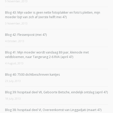
9 November, 2013
Blog 43: Mijn vader is geen nette fotoplakker en foto’s pletten, mijn
moeder bijt van zich af (eerste helft mei 47)
3 November, 2013
Blog 42: Flessenpost (mei 47)
4 October, 2013
Blog 41: Mijn moeder wordt vandaag 89 jaar, kleinode met
veldbloemen, naar Tangerang 2-6 RVA (april 47)
4 August, 2013
Blog 40: 7500 dichtbeschreven kantjes
23 July, 2013
Blog 39: hospitaal deel VII, Geboorte Betsche, eindelijk ontslag (april 47)
18 July, 2013
Blog 38: hospitaal deel VI, Overeenkomst van Linggadjati (maart 47)