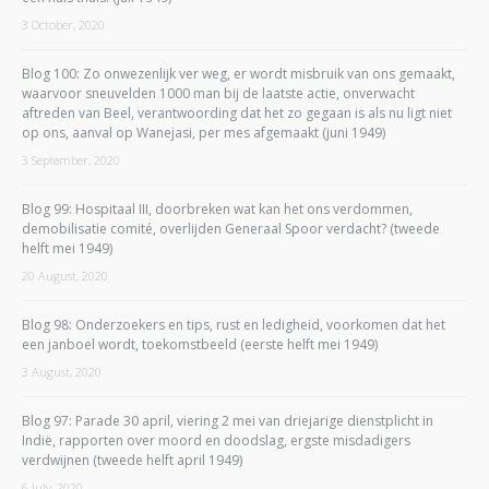
3 October, 2020
Blog 100: Zo onwezenlijk ver weg, er wordt misbruik van ons gemaakt,
waarvoor sneuvelden 1000 man bij de laatste actie, onverwacht
aftreden van Beel, verantwoording dat het zo gegaan is als nu ligt niet
op ons, aanval op Wanejasi, per mes afgemaakt (juni 1949)
3 September, 2020
Blog 99: Hospitaal III, doorbreken wat kan het ons verdommen,
demobilisatie comité, overlijden Generaal Spoor verdacht? (tweede
helft mei 1949)
20 August, 2020
Blog 98: Onderzoekers en tips, rust en ledigheid, voorkomen dat het
een janboel wordt, toekomstbeeld (eerste helft mei 1949)
3 August, 2020
Blog 97: Parade 30 april, viering 2 mei van driejarige dienstplicht in
Indië, rapporten over moord en doodslag, ergste misdadigers
verdwijnen (tweede helft april 1949)
6 July, 2020