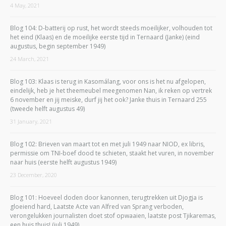
4 May, 2021
Blog 104: D-batterij op rust, het wordt steeds moeilijker, volhouden tot
het eind (Klaas) en de moeilijke eerste tijd in Ternaard (Janke) (eind
augustus, begin september 1949)
24 March, 2021
Blog 103: Klaas is terug in Kasomálang, voor ons is het nu afgelopen,
eindelijk, heb je het theemeubel meegenomen Nan, ik reken op vertrek
6 november en jij meiske, durf jij het ook? Janke thuis in Ternaard 255
(tweede helft augustus 49)
31 January, 2021
Blog 102: Brieven van maart tot en met juli 1949 naar NIOD, ex libris,
permissie om TNI-boef dood te schieten, staakt het vuren, in november
naar huis (eerste helft augustus 1949)
23 December, 2020
Blog 101: Hoeveel doden door kanonnen, terugtrekken uit Djogja is
gloeiend hard, Laatste Acte van Alfred van Sprang verboden,
verongelukken journalisten doet stof opwaaien, laatste post Tjikaremas,
een huis thuis! (juli 1949)