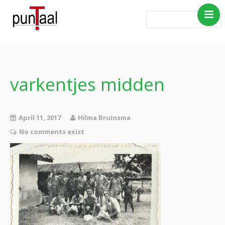
Home
Blog Taboe in het
theemeubel
varkentjes midden
Boeken
Verhalen
April 11, 2017
Hilma Bruinsma
Gedichten
No comments exist
Contact