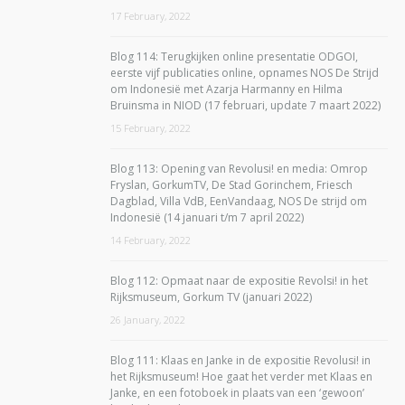
17 February, 2022
Blog 114: Terugkijken online presentatie ODGOI,
eerste vijf publicaties online, opnames NOS De Strijd
om Indonesië met Azarja Harmanny en Hilma
Bruinsma in NIOD (17 februari, update 7 maart 2022)
15 February, 2022
Blog 113: Opening van Revolusi! en media: Omrop
Fryslan, GorkumTV, De Stad Gorinchem, Friesch
Dagblad, Villa VdB, EenVandaag, NOS De strijd om
Indonesië (14 januari t/m 7 april 2022)
14 February, 2022
Blog 112: Opmaat naar de expositie Revolsi! in het
Rijksmuseum, Gorkum TV (januari 2022)
26 January, 2022
Blog 111: Klaas en Janke in de expositie Revolusi! in
het Rijksmuseum! Hoe gaat het verder met Klaas en
Janke, en een fotoboek in plaats van een ‘gewoon’