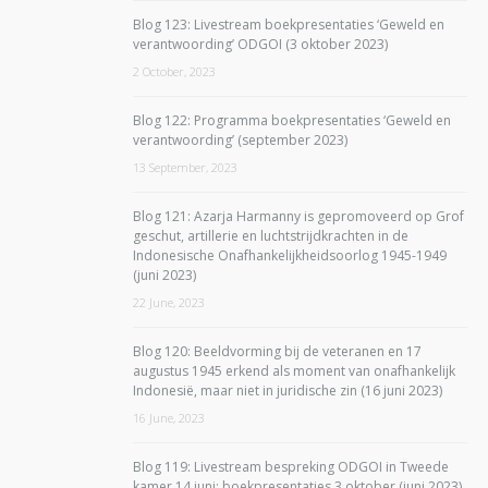
Blog 123: Livestream boekpresentaties ‘Geweld en
verantwoording’ ODGOI (3 oktober 2023)
2 October, 2023
Blog 122: Programma boekpresentaties ‘Geweld en
verantwoording’ (september 2023)
13 September, 2023
Blog 121: Azarja Harmanny is gepromoveerd op Grof
geschut, artillerie en luchtstrijdkrachten in de
Indonesische Onafhankelijkheidsoorlog 1945-1949
(juni 2023)
22 June, 2023
Blog 120: Beeldvorming bij de veteranen en 17
augustus 1945 erkend als moment van onafhankelijk
Indonesië, maar niet in juridische zin (16 juni 2023)
16 June, 2023
Blog 119: Livestream bespreking ODGOI in Tweede
kamer 14 juni; boekpresentaties 3 oktober (juni 2023)