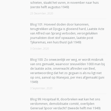
schieten, staakt het vuren, in november naar huis
(eerste helft augustus 1949)
23 December, 2020
Blog 101: Hoeveel doden door kanonnen,
terugtrekken uit Djogja is gloeiend hard, Laatste Acte
van Alfred van Sprang verboden, verongelukken
journalisten doet stof opwaaien, laatste post
Tjikaremas, een huis thuis! (juli 1949)
3 October, 2020
Blog 100: Zo onwezenlijk ver weg, er wordt misbruik
van ons gemaakt, waarvoor sneuvelden 1000 man bij
de laatste actie, onverwacht aftreden van Beel,
verantwoording dat het zo gegaan is als nu ligt niet
op ons, aanval op Wanejasi, per mes afgemaakt (juni
1949)
3 September, 2020
Blog 99: Hospitaal III, doorbreken wat kan het ons
verdommen, demobilisatie comité, overlijden
Generaal Spoor verdacht? (tweede helft mei 1949)