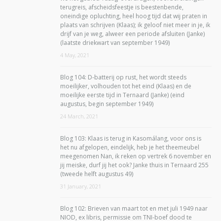
terugreis, afscheidsfeestje is beestenbende,
oneindige opluchting, heel hoog tijd dat wij praten in
plaats van schrijven (Klaas); ik geloof niet meer in je, ik
drijf van je weg, alweer een periode afsluiten (Janke)
(laatste driekwart van september 1949)
4 May, 2021
Blog 104: D-batterij op rust, het wordt steeds
moeilijker, volhouden tot het eind (Klaas) en de
moeilijke eerste tijd in Ternaard (Janke) (eind
augustus, begin september 1949)
24 March, 2021
Blog 103: Klaas is terug in Kasomálang, voor ons is
het nu afgelopen, eindelijk, heb je het theemeubel
meegenomen Nan, ik reken op vertrek 6 november en
jij meiske, durf jij het ook? Janke thuis in Ternaard 255
(tweede helft augustus 49)
31 January, 2021
Blog 102: Brieven van maart tot en met juli 1949 naar
NIOD, ex libris, permissie om TNI-boef dood te