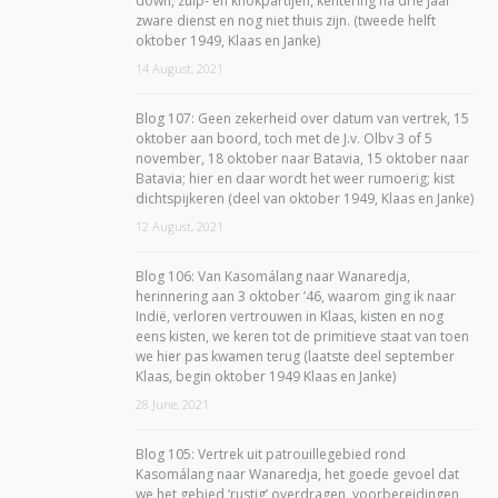
down, zuip- en knokpartijen, kentering na drie jaar
zware dienst en nog niet thuis zijn. (tweede helft
oktober 1949, Klaas en Janke)
14 August, 2021
Blog 107: Geen zekerheid over datum van vertrek, 15
oktober aan boord, toch met de J.v. Olbv 3 of 5
november, 18 oktober naar Batavia, 15 oktober naar
Batavia; hier en daar wordt het weer rumoerig; kist
dichtspijkeren (deel van oktober 1949, Klaas en Janke)
12 August, 2021
Blog 106: Van Kasomálang naar Wanaredja,
herinnering aan 3 oktober ’46, waarom ging ik naar
Indië, verloren vertrouwen in Klaas, kisten en nog
eens kisten, we keren tot de primitieve staat van toen
we hier pas kwamen terug (laatste deel september
Klaas, begin oktober 1949 Klaas en Janke)
28 June, 2021
Blog 105: Vertrek uit patrouillegebied rond
Kasomálang naar Wanaredja, het goede gevoel dat
we het gebied ‘rustig’ overdragen, voorbereidingen