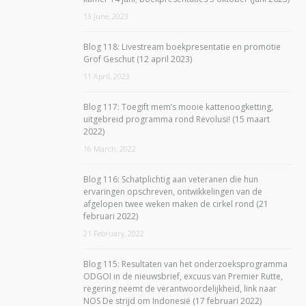
13 June, 2023
Blog 118: Livestream boekpresentatie en promotie
Grof Geschut (12 april 2023)
11 April, 2023
Blog 117: Toegift mem’s mooie kattenoogketting,
uitgebreid programma rond Revolusi! (15 maart
2022)
16 March, 2022
Blog 116: Schatplichtig aan veteranen die hun
ervaringen opschreven, ontwikkelingen van de
afgelopen twee weken maken de cirkel rond (21
februari 2022)
21 February, 2022
Blog 115: Resultaten van het onderzoeksprogramma
ODGOI in de nieuwsbrief, excuus van Premier Rutte,
regering neemt de verantwoordelijkheid, link naar
NOS De strijd om Indonesië (17 februari 2022)