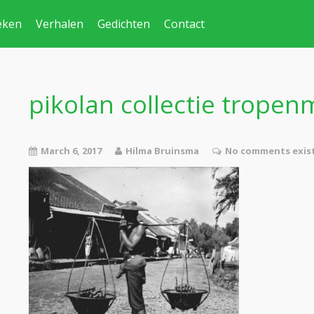
eken
Verhalen
Gedichten
Contact
pikolan collectie trop
March 6, 2017
Hilma Bruinsma
No comments exis