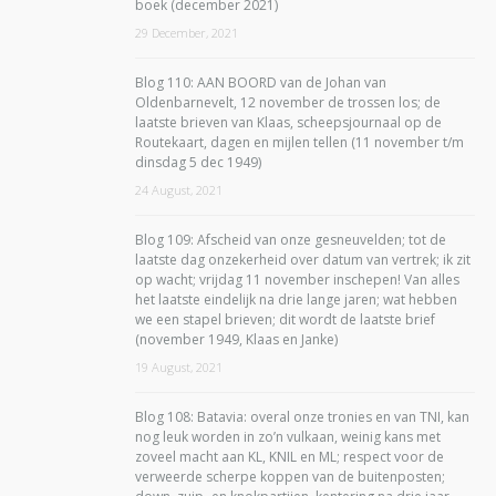
boek (december 2021)
29 December, 2021
Blog 110: AAN BOORD van de Johan van
Oldenbarnevelt, 12 november de trossen los; de
laatste brieven van Klaas, scheepsjournaal op de
Routekaart, dagen en mijlen tellen (11 november t/m
dinsdag 5 dec 1949)
24 August, 2021
Blog 109: Afscheid van onze gesneuvelden; tot de
laatste dag onzekerheid over datum van vertrek; ik zit
op wacht; vrijdag 11 november inschepen! Van alles
het laatste eindelijk na drie lange jaren; wat hebben
we een stapel brieven; dit wordt de laatste brief
(november 1949, Klaas en Janke)
19 August, 2021
Blog 108: Batavia: overal onze tronies en van TNI, kan
nog leuk worden in zo’n vulkaan, weinig kans met
zoveel macht aan KL, KNIL en ML; respect voor de
verweerde scherpe koppen van de buitenposten;