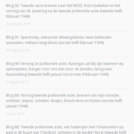
Blog 92: Tweede serie brieven naar het NIOD, foto’s bekeken en het
vervolg van de zuivering na de tweede politionele actie (tweede helft
februari 1949)
29 October, 2019
Blog 91: Spiertroep, zwevende Siliwangidivisie, twee bekenden
sneuvelen, militaire begrafenis (eerste helft februari 1949)
20 August, 2019
Blog 90: Vervolg 2e politionele actie, Kuningan zal blij zijn wanneer wij
ophoepelen, banger voor ons dan voor de bendes, terug naar
Kasomálang (tweede helft januari tot en met 4 februari 1949)
6 August, 2019
Blog 89: Vervolg tweede politionele actie, brieven van mijn moeder,
schieten, slapen, schieten, klusjes, bloed vlees en botten (eerste helft
januari 1949)
16 July, 2019
Blog 88: Tweede politionele actie, vier batterijen met 16 kanonnen op
pad in de buurt van Cheribon, schieten in de leegte? Kerst (tweede helft