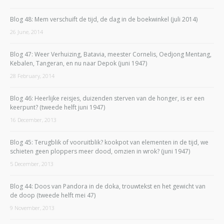
Blog 48: Mem verschuift de tijd, de dag in de boekwinkel (juli 2014)
26 June, 2014
Blog 47: Weer Verhuizing, Batavia, meester Cornelis, Oedjong Mentang,
Kebalen, Tangeran, en nu naar Depok (juni 1947)
28 February, 2014
Blog 46: Heerlijke reisjes, duizenden sterven van de honger, is er een
keerpunt? (tweede helft juni 1947)
16 December, 2013
Blog 45: Terugblik of vooruitblik? kookpot van elementen in de tijd, we
schieten geen ploppers meer dood, omzien in wrok? (juni 1947)
5 December, 2013
Blog 44: Doos van Pandora in de doka, trouwtekst en het gewicht van
de doop (tweede helft mei 47)
9 November, 2013