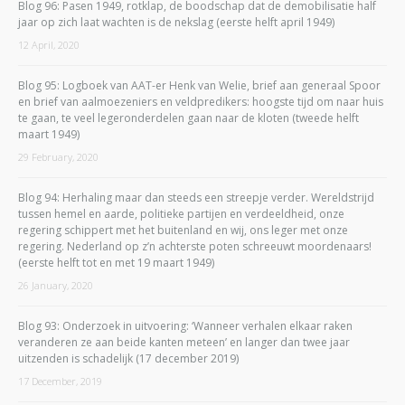
Blog 96: Pasen 1949, rotklap, de boodschap dat de demobilisatie half
jaar op zich laat wachten is de nekslag (eerste helft april 1949)
12 April, 2020
Blog 95: Logboek van AAT-er Henk van Welie, brief aan generaal Spoor
en brief van aalmoezeniers en veldpredikers: hoogste tijd om naar huis
te gaan, te veel legeronderdelen gaan naar de kloten (tweede helft
maart 1949)
29 February, 2020
Blog 94: Herhaling maar dan steeds een streepje verder. Wereldstrijd
tussen hemel en aarde, politieke partijen en verdeeldheid, onze
regering schippert met het buitenland en wij, ons leger met onze
regering. Nederland op z’n achterste poten schreeuwt moordenaars!
(eerste helft tot en met 19 maart 1949)
26 January, 2020
Blog 93: Onderzoek in uitvoering: ‘Wanneer verhalen elkaar raken
veranderen ze aan beide kanten meteen’ en langer dan twee jaar
uitzenden is schadelijk (17 december 2019)
17 December, 2019