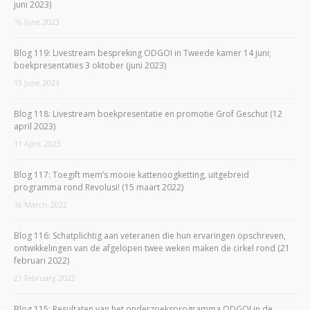
juni 2023)
16 June, 2023
Blog 119: Livestream bespreking ODGOI in Tweede kamer 14 juni;
boekpresentaties 3 oktober (juni 2023)
13 June, 2023
Blog 118: Livestream boekpresentatie en promotie Grof Geschut (12
april 2023)
11 April, 2023
Blog 117: Toegift mem’s mooie kattenoogketting, uitgebreid
programma rond Revolusi! (15 maart 2022)
16 March, 2022
Blog 116: Schatplichtig aan veteranen die hun ervaringen opschreven,
ontwikkelingen van de afgelopen twee weken maken de cirkel rond (21
februari 2022)
21 February, 2022
Blog 115: Resultaten van het onderzoeksprogramma ODGOI in de