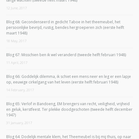
lange wachten (tweede helft maart 1948)
12 June, 2017
Blog 68: Gecondenseerd in gedicht Taboe in het theemeubel, het
persoonlijke bevrijd, rustig, bendes hergroeperen zich (eerste helft
maart 1948)
18 May, 2017
Blog 67: Misschien ben ik wel veranderd (tweede helft februari 1948)
11 April, 2017
Blog 66: Goddelijk dilemma, ik schiet een mens neer en leg er een lapje
op, eeuwige cirkelgang van het leven (eerste helft februari 1948)
14 February, 2017
Blog 65: Verlof in Bandoeng, EM brengers van recht, veiligheid, vrijheid
en geluk, kerstfeest. Ter plekke doodgeschoten (tweede helft december
1947)
31 January, 2017
Blog 64: Dodelijk mentale klem, het Theemeubel is bij mij thuis, op naar