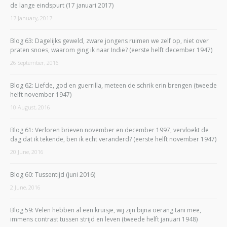
de lange eindspurt (17 januari 2017)
17 January, 2017
Blog 63: Dagelijks geweld, zware jongens ruimen we zelf op, niet over
praten snoes, waarom ging ik naar Indië? (eerste helft december 1947)
26 September, 2016
Blog 62: Liefde, god en guerrilla, meteen de schrik erin brengen (tweede
helft november 1947)
10 August, 2016
Blog 61: Verloren brieven november en december 1997, vervloekt de
dag dat ik tekende, ben ik echt veranderd? (eerste helft november 1947)
20 June, 2016
Blog 60: Tussentijd (juni 2016)
2 June, 2016
Blog 59: Velen hebben al een kruisje, wij zijn bijna oerang tani mee,
immens contrast tussen strijd en leven (tweede helft januari 1948)