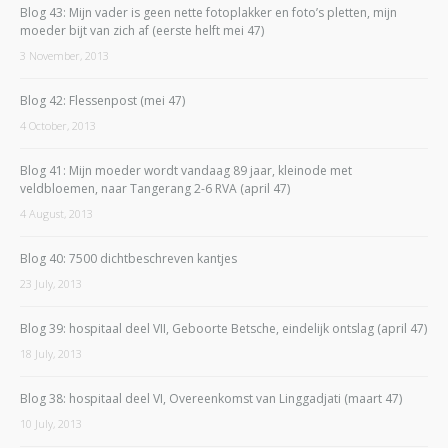
Blog 43: Mijn vader is geen nette fotoplakker en foto’s pletten, mijn
moeder bijt van zich af (eerste helft mei 47)
3 November, 2013
Blog 42: Flessenpost (mei 47)
4 October, 2013
Blog 41: Mijn moeder wordt vandaag 89 jaar, kleinode met
veldbloemen, naar Tangerang 2-6 RVA (april 47)
4 August, 2013
Blog 40: 7500 dichtbeschreven kantjes
23 July, 2013
Blog 39: hospitaal deel VII, Geboorte Betsche, eindelijk ontslag (april 47)
18 July, 2013
Blog 38: hospitaal deel VI, Overeenkomst van Linggadjati (maart 47)
10 July, 2013