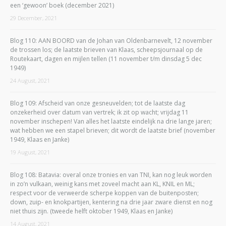
een ‘gewoon’ boek (december 2021)
29 December, 2021
Blog 110: AAN BOORD van de Johan van Oldenbarnevelt, 12 november
de trossen los; de laatste brieven van Klaas, scheepsjournaal op de
Routekaart, dagen en mijlen tellen (11 november t/m dinsdag 5 dec
1949)
24 August, 2021
Blog 109: Afscheid van onze gesneuvelden; tot de laatste dag
onzekerheid over datum van vertrek; ik zit op wacht; vrijdag 11
november inschepen! Van alles het laatste eindelijk na drie lange jaren;
wat hebben we een stapel brieven; dit wordt de laatste brief (november
1949, Klaas en Janke)
19 August, 2021
Blog 108: Batavia: overal onze tronies en van TNI, kan nog leuk worden
in zo’n vulkaan, weinig kans met zoveel macht aan KL, KNIL en ML;
respect voor de verweerde scherpe koppen van de buitenposten;
down, zuip- en knokpartijen, kentering na drie jaar zware dienst en nog
niet thuis zijn. (tweede helft oktober 1949, Klaas en Janke)
14 August, 2021