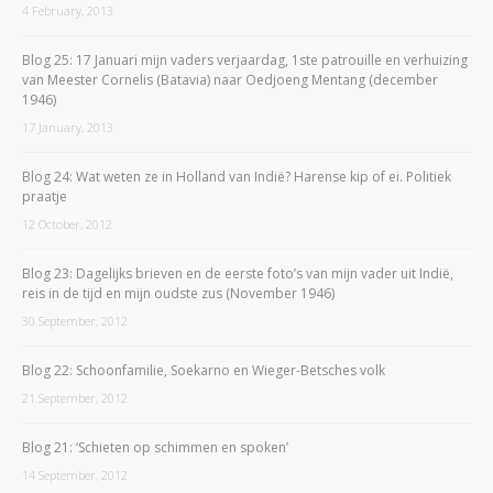
4 February, 2013
Blog 25: 17 Januari mijn vaders verjaardag, 1ste patrouille en verhuizing
van Meester Cornelis (Batavia) naar Oedjoeng Mentang (december
1946)
17 January, 2013
Blog 24: Wat weten ze in Holland van Indië? Harense kip of ei. Politiek
praatje
12 October, 2012
Blog 23: Dagelijks brieven en de eerste foto’s van mijn vader uit Indië,
reis in de tijd en mijn oudste zus (November 1946)
30 September, 2012
Blog 22: Schoonfamilie, Soekarno en Wieger-Betsches volk
21 September, 2012
Blog 21: ‘Schieten op schimmen en spoken’
14 September, 2012