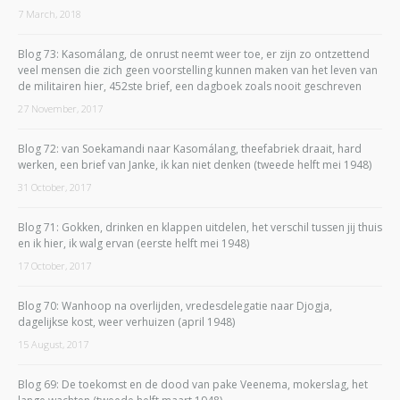
7 March, 2018
Blog 73: Kasomálang, de onrust neemt weer toe, er zijn zo ontzettend
veel mensen die zich geen voorstelling kunnen maken van het leven van
de militairen hier, 452ste brief, een dagboek zoals nooit geschreven
27 November, 2017
Blog 72: van Soekamandi naar Kasomálang, theefabriek draait, hard
werken, een brief van Janke, ik kan niet denken (tweede helft mei 1948)
31 October, 2017
Blog 71: Gokken, drinken en klappen uitdelen, het verschil tussen jij thuis
en ik hier, ik walg ervan (eerste helft mei 1948)
17 October, 2017
Blog 70: Wanhoop na overlijden, vredesdelegatie naar Djogja,
dagelijkse kost, weer verhuizen (april 1948)
15 August, 2017
Blog 69: De toekomst en de dood van pake Veenema, mokerslag, het