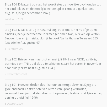
Blog 104: D-batterij op rust, het wordt steeds moeilijker, volhouden tot
het eind (Klaas) en de moeilijke eerste tijd in Ternaard (Janke) (eind
augustus, begin september 1949)
24 March, 2021
Blog 103: Klaas is terug in Kasomálang, voor ons is het nu afgelopen,
eindelijk, heb je het theemeubel meegenomen Nan, ik reken op vertrek
6 november en jij meiske, durf jij het ook? Janke thuis in Ternaard 255
(tweede helft augustus 49)
31 January, 2021
Blog 102: Brieven van maart tot en met juli 1949 naar NIOD, ex libris,
permissie om TNI-boef dood te schieten, staakt het vuren, in november
naar huis (eerste helft augustus 1949)
23 December, 2020
Blog 101: Hoeveel doden door kanonnen, terugtrekken uit Djogja is
gloeiend hard, Laatste Acte van Alfred van Sprang verboden,
verongelukken journalisten doet stof opwaaien, laatste post Tjikaremas,
een huis thuis! (juli 1949)
3 October, 2020