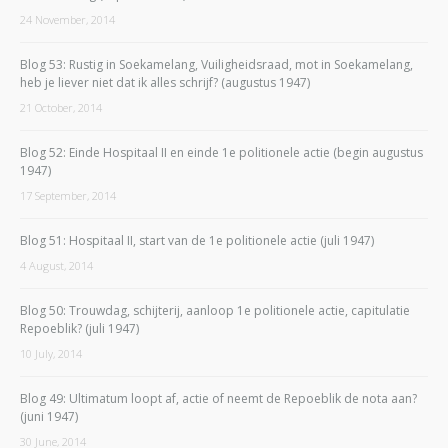
24 November, 2014
Blog 53: Rustig in Soekamelang, Vuiligheidsraad, mot in Soekamelang,
heb je liever niet dat ik alles schrijf? (augustus 1947)
21 October, 2014
Blog 52: Einde Hospitaal II en einde 1e politionele actie (begin augustus
1947)
17 September, 2014
Blog 51: Hospitaal II, start van de 1e politionele actie (juli 1947)
4 August, 2014
Blog 50: Trouwdag, schijterij, aanloop 1e politionele actie, capitulatie
Repoeblik? (juli 1947)
10 July, 2014
Blog 49: Ultimatum loopt af, actie of neemt de Repoeblik de nota aan?
(juni 1947)
30 June, 2014