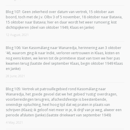
Blog 107: Geen zekerheid over datum van vertrek, 15 oktober aan
boord, toch met de J.v. Olbv 3 of 5 november, 18 oktober naar Batavia,
15 oktober naar Batavia; hier en daar wordt het weer rumoerig; kist
dichtspijkeren (deel van oktober 1949, Klaas en Janke)
12 August, 2021
Blog 106: Van Kasomálang naar Wanaredja, herinnering aan 3 oktober
’46, waarom ging ik naar Indië, verloren vertrouwen in Klaas, kisten en
nog eens kisten, we keren tot de primitieve staat van toen we hier pas
kwamen terug (laatste deel september Klaas, begin oktober 1949 Klaas
en Janke)
28 June, 2021
Blog 105: Vertrek uit patrouillegebied rond Kasomálang naar
Wanaredja, het goede gevoel dat we het gebied ‘rustig’ overdragen,
voorbereidingen terugreis, afscheidsfeestje is beestenbende,
oneindige opluchting, heel hoog tijd dat wij praten in plaats van
schrijven (Klaas); ik geloof niet meer in je, ik drijf van je weg, alweer een
periode afsluiten (Janke) (laatste driekwart van september 1949)
4 May, 2021