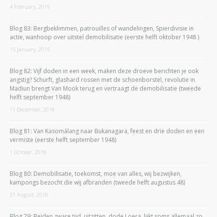
4 February, 2019
Blog 83: Bergbeklimmen, patrouilles of wandelingen, Spierdivisie in
actie, wanhoop over uitstel demobilisatie (eerste helft oktober 1948 )
15 January, 2019
Blog 82: Vijf doden in een week, maken deze droeve berichten je ook
angstig? Schurft, glashard rossen met de schoenborstel, revolutie in
Madiun brengt Van Mook terug en vertraagt de demobilisatie (tweede
helft september 1948)
11 December, 2018
Blog 81: Van Kasomálang naar Bukanagara, feest en drie doden en een
vermiste (eerste helft september 1948)
1 October, 2018
Blog 80: Demobilisatie, toekomst, moe van alles, wij bezwijken,
kampongs bezocht die wij afbranden (tweede helft augustus 48)
31 August, 2018
Blog 79: Beiden zware tijd, uitzitten, dode Loera, lijkt soms allemaal zo