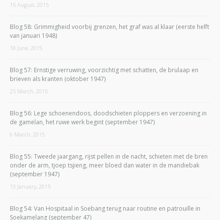
15 August, 2015
Blog 58: Grimmigheid voorbij grenzen, het graf was al klaar (eerste helft
van januari 1948)
18 June, 2015
Blog 57: Ernstige verruwing, voorzichtig met schatten, de brulaap en
brieven als kranten (oktober 1947)
25 March, 2015
Blog 56: Lege schoenendoos, doodschieten ploppers en verzoening in
de gamelan, het ruwe werk begint (september 1947)
6 March, 2015
Blog 55: Tweede jaargang, rijst pellen in de nacht, schieten met de bren
onder de arm, tjoep tsjieng, meer bloed dan water in de mandiebak
(september 1947)
13 January, 2015
Blog 54: Van Hospitaal in Soebang terug naar routine en patrouille in
Soekamelang (september 47)