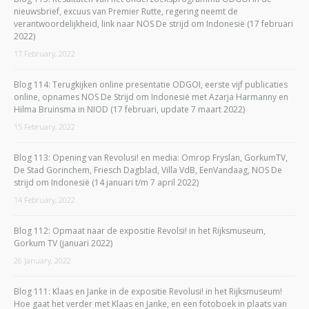
nieuwsbrief, excuus van Premier Rutte, regering neemt de
verantwoordelijkheid, link naar NOS De strijd om Indonesië (17 februari
2022)
17 February, 2022
Blog 114: Terugkijken online presentatie ODGOI, eerste vijf publicaties
online, opnames NOS De Strijd om Indonesië met Azarja Harmanny en
Hilma Bruinsma in NIOD (17 februari, update 7 maart 2022)
15 February, 2022
Blog 113: Opening van Revolusi! en media: Omrop Fryslan, GorkumTV,
De Stad Gorinchem, Friesch Dagblad, Villa VdB, EenVandaag, NOS De
strijd om Indonesië (14 januari t/m 7 april 2022)
14 February, 2022
Blog 112: Opmaat naar de expositie Revolsi! in het Rijksmuseum,
Gorkum TV (januari 2022)
26 January, 2022
Blog 111: Klaas en Janke in de expositie Revolusi! in het Rijksmuseum!
Hoe gaat het verder met Klaas en Janke, en een fotoboek in plaats van