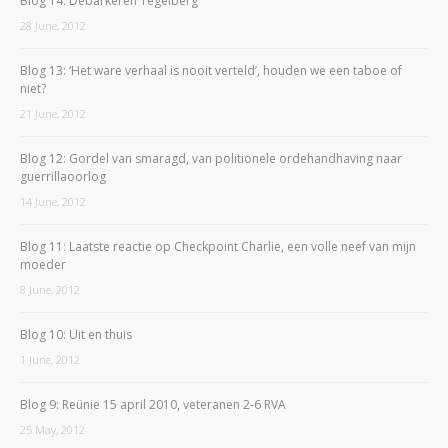
Blog 14: Debarkeren Tegelberg
28 June, 2012
Blog 13: ‘Het ware verhaal is nooit verteld’, houden we een taboe of
niet?
21 June, 2012
Blog 12: Gordel van smaragd, van politionele ordehandhaving naar
guerrillaoorlog
14 June, 2012
Blog 11: Laatste reactie op Checkpoint Charlie, een volle neef van mijn
moeder
8 June, 2012
Blog 10: Uit en thuis
1 June, 2012
Blog 9: Reünie 15 april 2010, veteranen 2-6 RVA
25 May, 2012