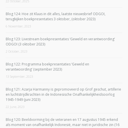
22 October, 2025
Blog 124: Hoe zit Klaas in dit alles, laatste nieuwsbrief ODGOI,
terugkijken boekpresentaties 3 oktober, (oktober 2023)
6 November, 2023
Blog 123: Livestream boekpresentaties ‘Geweld en verantwoording’
ODGOI (3 oktober 2023)
2 October, 2023
Blog 122: Programma boekpresentaties ‘Geweld en
verantwoording’ (september 2023)
13 September, 2023
Blog 121: Azarja Harmanny is gepromoveerd op Grof geschut, artillerie
en luchtstrijdkrachten in de Indonesische Onafhankelijkheidsoorlog
1945-1949 (juni 2023)
22 June, 2023
Blog 120: Beeldvorming bij de veteranen en 17 augustus 1945 erkend
als moment van onafhankelijk Indonesië, maar niet in juridische zin (16