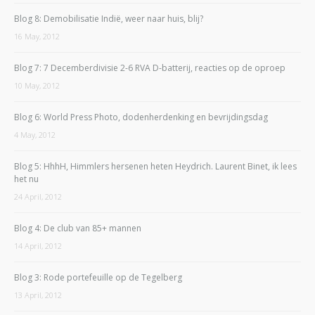
Blog 8: Demobilisatie Indië, weer naar huis, blij?
16 May, 2012
Blog 7: 7 Decemberdivisie 2-6 RVA D-batterij, reacties op de oproep
10 May, 2012
Blog 6: World Press Photo, dodenherdenking en bevrijdingsdag
4 May, 2012
Blog 5: HhhH, Himmlers hersenen heten Heydrich. Laurent Binet, ik lees
het nu
24 April, 2012
Blog 4: De club van 85+ mannen
14 April, 2012
Blog 3: Rode portefeuille op de Tegelberg
13 April, 2012