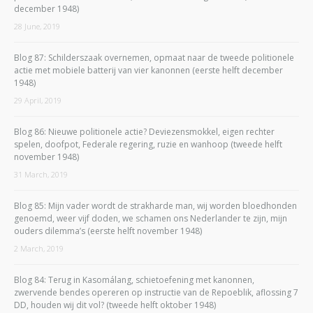
december 1948)
28 June, 2019
Blog 87: Schilderszaak overnemen, opmaat naar de tweede politionele
actie met mobiele batterij van vier kanonnen (eerste helft december
1948)
29 April, 2019
Blog 86: Nieuwe politionele actie? Deviezensmokkel, eigen rechter
spelen, doofpot, Federale regering, ruzie en wanhoop (tweede helft
november 1948)
31 March, 2019
Blog 85: Mijn vader wordt de strakharde man, wij worden bloedhonden
genoemd, weer vijf doden, we schamen ons Nederlander te zijn, mijn
ouders dilemma’s (eerste helft november 1948)
2 March, 2019
Blog 84: Terug in Kasomálang, schietoefening met kanonnen,
zwervende bendes opereren op instructie van de Repoeblik, aflossing 7
DD, houden wij dit vol? (tweede helft oktober 1948)