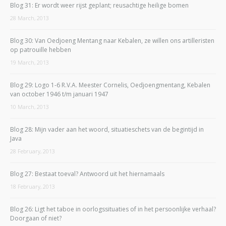
Blog 31: Er wordt weer rijst geplant; reusachtige heilige bomen
28 March, 2013
Blog 30: Van Oedjoeng Mentang naar Kebalen, ze willen ons artilleristen
op patrouille hebben
19 March, 2013
Blog 29: Logo 1-6 R.V.A. Meester Cornelis, Oedjoengmentang, Kebalen
van october 1946 t/m januari 1947
10 March, 2013
Blog 28: Mijn vader aan het woord, situatieschets van de begintijd in
Java
28 February, 2013
Blog 27: Bestaat toeval? Antwoord uit het hiernamaals
18 February, 2013
Blog 26: Ligt het taboe in oorlogssituaties of in het persoonlijke verhaal?
Doorgaan of niet?