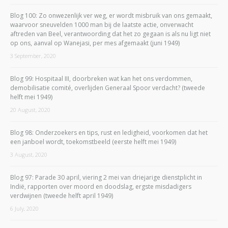
Blog 100: Zo onwezenlijk ver weg, er wordt misbruik van ons gemaakt,
waarvoor sneuvelden 1000 man bij de laatste actie, onverwacht
aftreden van Beel, verantwoording dat het zo gegaan is als nu ligt niet
op ons, aanval op Wanejasi, per mes afgemaakt (juni 1949)
3 September, 2020
Blog 99: Hospitaal III, doorbreken wat kan het ons verdommen,
demobilisatie comité, overlijden Generaal Spoor verdacht? (tweede
helft mei 1949)
20 August, 2020
Blog 98: Onderzoekers en tips, rust en ledigheid, voorkomen dat het
een janboel wordt, toekomstbeeld (eerste helft mei 1949)
3 August, 2020
Blog 97: Parade 30 april, viering 2 mei van driejarige dienstplicht in
Indië, rapporten over moord en doodslag, ergste misdadigers
verdwijnen (tweede helft april 1949)
6 July, 2020