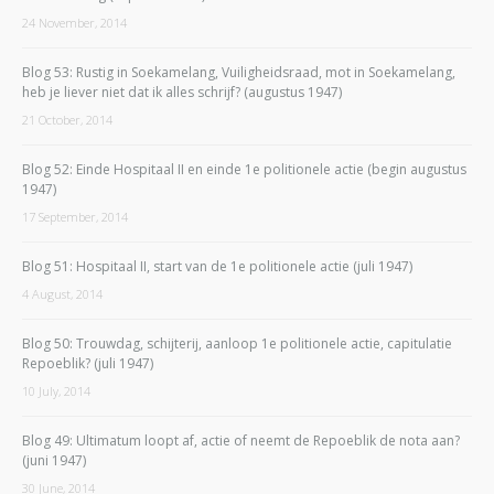
24 November, 2014
Blog 53: Rustig in Soekamelang, Vuiligheidsraad, mot in Soekamelang,
heb je liever niet dat ik alles schrijf? (augustus 1947)
21 October, 2014
Blog 52: Einde Hospitaal II en einde 1e politionele actie (begin augustus
1947)
17 September, 2014
Blog 51: Hospitaal II, start van de 1e politionele actie (juli 1947)
4 August, 2014
Blog 50: Trouwdag, schijterij, aanloop 1e politionele actie, capitulatie
Repoeblik? (juli 1947)
10 July, 2014
Blog 49: Ultimatum loopt af, actie of neemt de Repoeblik de nota aan?
(juni 1947)
30 June, 2014