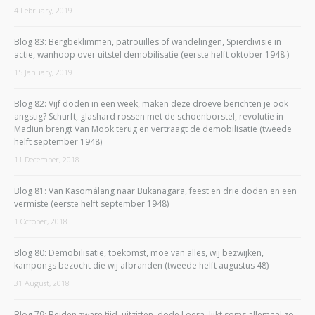
4 February, 2019
Blog 83: Bergbeklimmen, patrouilles of wandelingen, Spierdivisie in
actie, wanhoop over uitstel demobilisatie (eerste helft oktober 1948 )
15 January, 2019
Blog 82: Vijf doden in een week, maken deze droeve berichten je ook
angstig? Schurft, glashard rossen met de schoenborstel, revolutie in
Madiun brengt Van Mook terug en vertraagt de demobilisatie (tweede
helft september 1948)
11 December, 2018
Blog 81: Van Kasomálang naar Bukanagara, feest en drie doden en een
vermiste (eerste helft september 1948)
1 October, 2018
Blog 80: Demobilisatie, toekomst, moe van alles, wij bezwijken,
kampongs bezocht die wij afbranden (tweede helft augustus 48)
31 August, 2018
Blog 79: Beiden zware tijd, uitzitten, dode Loera, lijkt soms allemaal zo