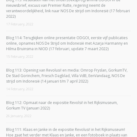
nieuwsbrief, excuus van Premier Rutte, regering neemt de
verantwoordelijkheid, link naar NOS De strijd om Indonesië (17 februari
2022)
17 February, 2022
Blog 114: Terugkijken online presentatie ODGOI, eerste vijf publicaties
online, opnames NOS De Strijd om Indonesië met Azarja Harmanny en
Hilma Bruinsma in NIOD (17 februari, update 7 maart 2022)
15 February, 2022
Blog 113: Opening van Revolusi! en media: Omrop Fryslan, GorkumTV,
De Stad Gorinchem, Friesch Dagblad, Villa VdB, EenVandaag, NOS De
strijd om Indonesië (14 januari t/m 7 april 2022)
14 February, 2022
Blog 112: Opmaat naar de expositie Revolsi! in het Rijksmuseum,
Gorkum TV (januari 2022)
26 January, 2022
Blog 111: Klaas en Janke in de expositie Revolusi! in het Rijksmuseum!
Hoe gaat het verder met Klaas en Janke, en een fotoboek in plaats van