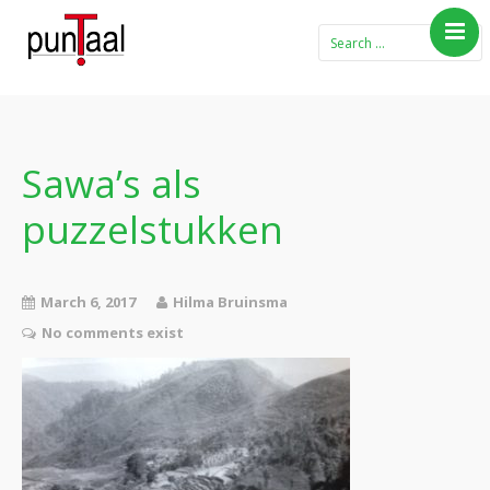
Home
Blog Taboe in het
theemeubel
Sawa’s als
Boeken
puzzelstukken
Verhalen
Gedichten
Contact
March 6, 2017
Hilma Bruinsma
No comments exist