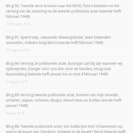
Blog 92: Tweede serie brieven naar het NIOD, foto’s bekeken en het
vervolg van de zuivering na de tweede politionele actie (tweede helft
februari 1949)
29 October, 2019
Blog 91: Spiertroep, zwevende Siliwangidivisie, twee bekenden
sneuvelen, militaire begrafenis (eerste helft februari 1949)
20 August, 2019
Blog 90: Vervolg 2e politionele actie, Kuningan zal blij zijn wanneer wij
ophoepelen, banger voor ons dan voor de bendes, terug naar
Kasomálang (tweede helft januari tot en met 4 februari 1949)
6 August, 2019
Blog 89: Vervolg tweede politionele actie, brieven van mijn moeder,
schieten, slapen, schieten, klusjes, bloed vlees en botten (eerste helft
januari 1949)
16 July, 2019
Blog 88: Tweede politionele actie, vier batterijen met 16 kanonnen op
pad in de buurt van Cheribon, schieten in de leegte? Kerst (tweede helft