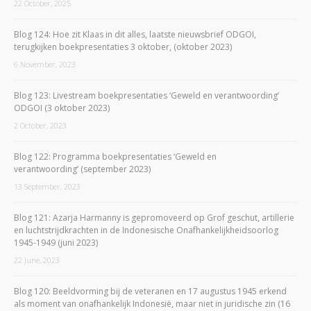
22 October, 2025
Blog 124: Hoe zit Klaas in dit alles, laatste nieuwsbrief ODGOI,
terugkijken boekpresentaties 3 oktober, (oktober 2023)
6 November, 2023
Blog 123: Livestream boekpresentaties ‘Geweld en verantwoording’
ODGOI (3 oktober 2023)
2 October, 2023
Blog 122: Programma boekpresentaties ‘Geweld en
verantwoording’ (september 2023)
13 September, 2023
Blog 121: Azarja Harmanny is gepromoveerd op Grof geschut, artillerie
en luchtstrijdkrachten in de Indonesische Onafhankelijkheidsoorlog
1945-1949 (juni 2023)
22 June, 2023
Blog 120: Beeldvorming bij de veteranen en 17 augustus 1945 erkend
als moment van onafhankelijk Indonesië, maar niet in juridische zin (16