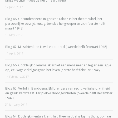
lange wachten (tweede helft maart 1948)
12 June, 2017
Blog 68: Gecondenseerd in gedicht Taboe in het theemeubel, het
persoonlijke bevrijd, rustig, bendes hergroeperen zich (eerste helft
maart 1948)
18 May, 2017
Blog 67: Misschien ben ik wel veranderd (tweede helft februari 1948)
11 April, 2017
Blog 66: Goddelijk dilemma, ik schiet een mens neer en leg er een lapje
op, eeuwige cirkelgang van het leven (eerste helft februari 1948)
14 February, 2017
Blog 65: Verlof in Bandoeng, EM brengers van recht, veiligheid, vrijheid
en geluk, kerstfeest. Ter plekke doodgeschoten (tweede helft december
1947)
31 January, 2017
Blog 64: Dodelijk mentale klem, het Theemeubel is bij mij thuis, op naar