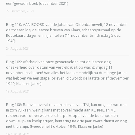
een ‘gewoon’ boek (december 2021)
29 December, 2021
Blog 110: AAN BOORD van de Johan van Oldenbarnevelt, 12 november
de trossen los; de laatste brieven van Klaas, scheepsjournaal op de
Routekaart, dagen en mijlen tellen (11 november t/m dinsdag 5 dec
1949)
24 August, 2021
Blog 109: Afscheid van onze gesneuvelden; tot de laatste dag
onzekerheid over datum van vertrek; ik zit op wacht; vrijdag 11
november inschepen! Van alles het laatste eindelijk na drie lange jaren;
wat hebben we een stapel brieven; dit wordt de laatste brief (november
1949, Klaas en Janke)
19 August, 2021
Blog 108: Batavia: overal onze tronies en van TNI, kan nog leuk worden
in zo’n vulkaan, weinig kans met zoveel macht aan KL, KNIL en ML;
respect voor de verweerde scherpe koppen van de buitenposten;
down, zuip- en knokpartijen, kentering na drie jaar zware dienst en nog
niet thuis zijn. (tweede helft oktober 1949, Klaas en Janke)
14 August, 2021