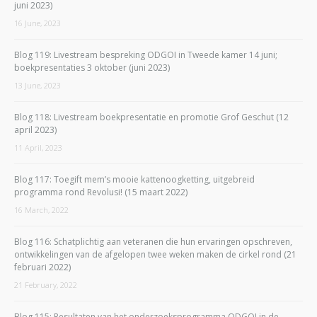
juni 2023)
16 June, 2023
Blog 119: Livestream bespreking ODGOI in Tweede kamer 14 juni;
boekpresentaties 3 oktober (juni 2023)
13 June, 2023
Blog 118: Livestream boekpresentatie en promotie Grof Geschut (12
april 2023)
11 April, 2023
Blog 117: Toegift mem’s mooie kattenoogketting, uitgebreid
programma rond Revolusi! (15 maart 2022)
16 March, 2022
Blog 116: Schatplichtig aan veteranen die hun ervaringen opschreven,
ontwikkelingen van de afgelopen twee weken maken de cirkel rond (21
februari 2022)
21 February, 2022
Blog 115: Resultaten van het onderzoeksprogramma ODGOI in de