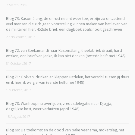
7 March, 2018
Blog 73: Kasomálang, de onrust neemt weer toe, er zijn zo ontzettend
veel mensen die zich geen voorstelling kunnen maken van het leven van
de militairen hier, 452ste brief, een dagboek zoals nooit geschreven
27 November, 2017
Blog 72: van Soekamandi naar Kasomálang, theefabriek draait, hard
werken, een brief van Janke, ik kan niet denken (tweede helft mei 1948)
31 October, 2017
Blog 71: Gokken, drinken en klappen uitdelen, het verschil tussen jij thuis
en ik hier, ik walg ervan (eerste helft mei 1948)
17 October, 2017
Blog 70: Wanhoop na overlijden, vredesdelegatie naar Djogja,
dagelijkse kost, weer verhuizen (april 1948)
15 August, 2017
Blog 69: De toekomst en de dood van pake Veenema, mokerslag, het