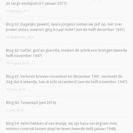
de lange eindspurt (17 januari 2017)
17 January, 2017
Blog 63: Dagelijks geweld, zware jongens ruimen we zelf op, niet over
praten snoes, waarom ging ik naar Indië? (eerste helft december 1947)
26 September, 2016
Blog 62: Liefde, god en guerrilla, meteen de schrik erin brengen (tweede
helft november 1947)
10 August, 2016
Blog 61: Verloren brieven november en december 1997, vervloekt de
dag dat ik tekende, ben ik echt veranderd? (eerste helft november 1947)
20 June, 2016
Blog 60: Tussentijd (juni 2016)
2 June, 2016
Blog 59: Velen hebben al een kruisje, wij zijn bijna oerang tani mee,
immens contrast tussen strijd en leven (tweede helft januari 1948)