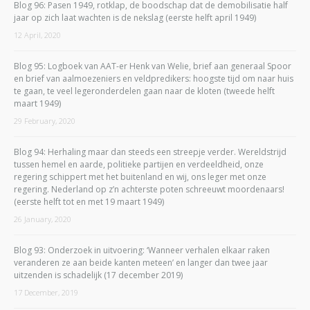
Blog 96: Pasen 1949, rotklap, de boodschap dat de demobilisatie half
jaar op zich laat wachten is de nekslag (eerste helft april 1949)
12 April, 2020
Blog 95: Logboek van AAT-er Henk van Welie, brief aan generaal Spoor
en brief van aalmoezeniers en veldpredikers: hoogste tijd om naar huis
te gaan, te veel legeronderdelen gaan naar de kloten (tweede helft
maart 1949)
29 February, 2020
Blog 94: Herhaling maar dan steeds een streepje verder. Wereldstrijd
tussen hemel en aarde, politieke partijen en verdeeldheid, onze
regering schippert met het buitenland en wij, ons leger met onze
regering. Nederland op z’n achterste poten schreeuwt moordenaars!
(eerste helft tot en met 19 maart 1949)
26 January, 2020
Blog 93: Onderzoek in uitvoering: ‘Wanneer verhalen elkaar raken
veranderen ze aan beide kanten meteen’ en langer dan twee jaar
uitzenden is schadelijk (17 december 2019)
17 December, 2019