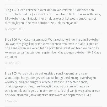
Blog 107: Geen zekerheid over datum van vertrek, 15 oktober aan
boord, toch met de J.v. Olbv 3 of 5 november, 18 oktober naar Batavia,
15 oktober naar Batavia; hier en daar wordt het weer rumoerig; kist
dichtspijkeren (deel van oktober 1949, Klaas en Janke)
12 August, 2021
Blog 106: Van Kasomálang naar Wanaredja, herinnering aan 3 oktober
’46, waarom ging ik naar Indië, verloren vertrouwen in Klaas, kisten en
nog eens kisten, we keren tot de primitieve staat van toen we hier pas
kwamen terug (laatste deel september Klaas, begin oktober 1949 Klaas
en Janke)
28 June, 2021
Blog 105: Vertrek uit patrouillegebied rond Kasomálang naar
Wanaredja, het goede gevoel dat we het gebied ‘rustig’ overdragen,
voorbereidingen terugreis, afscheidsfeestje is beestenbende,
oneindige opluchting, heel hoog tijd dat wij praten in plaats van
schrijven (Klaas); ik geloof niet meer in je, ik drijf van je weg, alweer een
periode afsluiten (Janke) (laatste driekwart van september 1949)
4 May, 2021