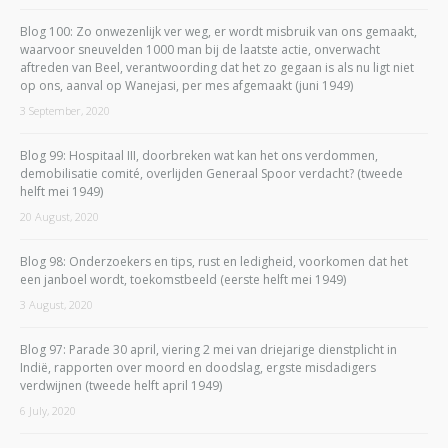
Blog 100: Zo onwezenlijk ver weg, er wordt misbruik van ons gemaakt,
waarvoor sneuvelden 1000 man bij de laatste actie, onverwacht
aftreden van Beel, verantwoording dat het zo gegaan is als nu ligt niet
op ons, aanval op Wanejasi, per mes afgemaakt (juni 1949)
3 September, 2020
Blog 99: Hospitaal III, doorbreken wat kan het ons verdommen,
demobilisatie comité, overlijden Generaal Spoor verdacht? (tweede
helft mei 1949)
20 August, 2020
Blog 98: Onderzoekers en tips, rust en ledigheid, voorkomen dat het
een janboel wordt, toekomstbeeld (eerste helft mei 1949)
3 August, 2020
Blog 97: Parade 30 april, viering 2 mei van driejarige dienstplicht in
Indië, rapporten over moord en doodslag, ergste misdadigers
verdwijnen (tweede helft april 1949)
6 July, 2020