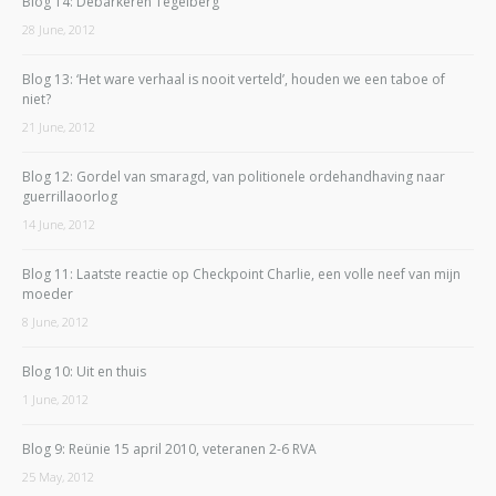
Blog 14: Debarkeren Tegelberg
28 June, 2012
Blog 13: ‘Het ware verhaal is nooit verteld’, houden we een taboe of
niet?
21 June, 2012
Blog 12: Gordel van smaragd, van politionele ordehandhaving naar
guerrillaoorlog
14 June, 2012
Blog 11: Laatste reactie op Checkpoint Charlie, een volle neef van mijn
moeder
8 June, 2012
Blog 10: Uit en thuis
1 June, 2012
Blog 9: Reünie 15 april 2010, veteranen 2-6 RVA
25 May, 2012