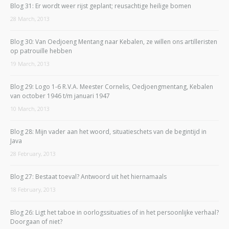
Blog 31: Er wordt weer rijst geplant; reusachtige heilige bomen
28 March, 2013
Blog 30: Van Oedjoeng Mentang naar Kebalen, ze willen ons artilleristen
op patrouille hebben
19 March, 2013
Blog 29: Logo 1-6 R.V.A. Meester Cornelis, Oedjoengmentang, Kebalen
van october 1946 t/m januari 1947
10 March, 2013
Blog 28: Mijn vader aan het woord, situatieschets van de begintijd in
Java
28 February, 2013
Blog 27: Bestaat toeval? Antwoord uit het hiernamaals
18 February, 2013
Blog 26: Ligt het taboe in oorlogssituaties of in het persoonlijke verhaal?
Doorgaan of niet?