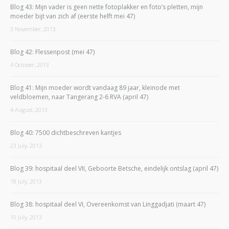
Blog 43: Mijn vader is geen nette fotoplakker en foto’s pletten, mijn
moeder bijt van zich af (eerste helft mei 47)
3 November, 2013
Blog 42: Flessenpost (mei 47)
4 October, 2013
Blog 41: Mijn moeder wordt vandaag 89 jaar, kleinode met
veldbloemen, naar Tangerang 2-6 RVA (april 47)
4 August, 2013
Blog 40: 7500 dichtbeschreven kantjes
23 July, 2013
Blog 39: hospitaal deel VII, Geboorte Betsche, eindelijk ontslag (april 47)
18 July, 2013
Blog 38: hospitaal deel VI, Overeenkomst van Linggadjati (maart 47)
10 July, 2013