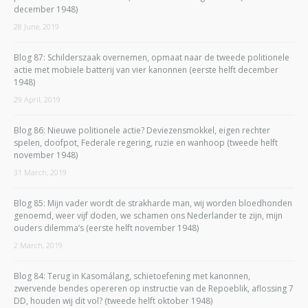
december 1948)
28 June, 2019
Blog 87: Schilderszaak overnemen, opmaat naar de tweede politionele
actie met mobiele batterij van vier kanonnen (eerste helft december
1948)
29 April, 2019
Blog 86: Nieuwe politionele actie? Deviezensmokkel, eigen rechter
spelen, doofpot, Federale regering, ruzie en wanhoop (tweede helft
november 1948)
31 March, 2019
Blog 85: Mijn vader wordt de strakharde man, wij worden bloedhonden
genoemd, weer vijf doden, we schamen ons Nederlander te zijn, mijn
ouders dilemma’s (eerste helft november 1948)
2 March, 2019
Blog 84: Terug in Kasomálang, schietoefening met kanonnen,
zwervende bendes opereren op instructie van de Repoeblik, aflossing 7
DD, houden wij dit vol? (tweede helft oktober 1948)