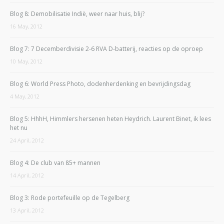
Blog 8: Demobilisatie Indië, weer naar huis, blij?
16 May, 2012
Blog 7: 7 Decemberdivisie 2-6 RVA D-batterij, reacties op de oproep
10 May, 2012
Blog 6: World Press Photo, dodenherdenking en bevrijdingsdag
4 May, 2012
Blog 5: HhhH, Himmlers hersenen heten Heydrich. Laurent Binet, ik lees
het nu
24 April, 2012
Blog 4: De club van 85+ mannen
14 April, 2012
Blog 3: Rode portefeuille op de Tegelberg
13 April, 2012