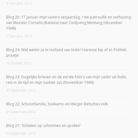
4 February, 2013
Blog 25: 17 Januari mijn vaders verjaardag, 1ste patrouille en verhuizing
van Meester Cornelis (Batavia) naar Oedjoeng Mentang (december
1946)
17 January, 2013
Blog 24: Wat weten ze in Holland van Indië? Harense kip of ei. Politiek
praatje
12 October, 2012
Blog 23: Dagelijks brieven en de eerste foto’s van mijn vader uit Indië,
reis in de tijd en mijn oudste zus (November 1946)
30 September, 2012
Blog 22: Schoonfamilie, Soekarno en Wieger-Betsches volk
21 September, 2012
Blog 21: ‘Schieten op schimmen en spoken’
14 September, 2012