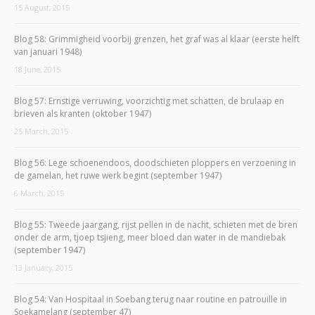
15 August, 2015
Blog 58: Grimmigheid voorbij grenzen, het graf was al klaar (eerste helft
van januari 1948)
18 June, 2015
Blog 57: Ernstige verruwing, voorzichtig met schatten, de brulaap en
brieven als kranten (oktober 1947)
25 March, 2015
Blog 56: Lege schoenendoos, doodschieten ploppers en verzoening in
de gamelan, het ruwe werk begint (september 1947)
6 March, 2015
Blog 55: Tweede jaargang, rijst pellen in de nacht, schieten met de bren
onder de arm, tjoep tsjieng, meer bloed dan water in de mandiebak
(september 1947)
13 January, 2015
Blog 54: Van Hospitaal in Soebang terug naar routine en patrouille in
Soekamelang (september 47)