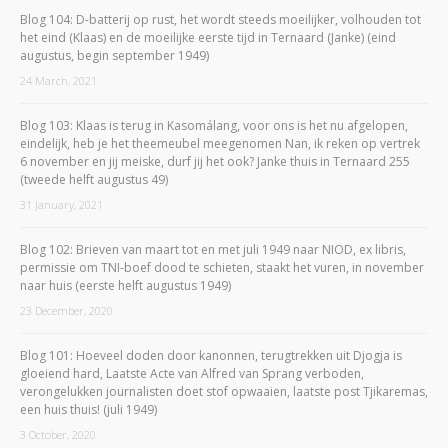
Blog 104: D-batterij op rust, het wordt steeds moeilijker, volhouden tot
het eind (Klaas) en de moeilijke eerste tijd in Ternaard (Janke) (eind
augustus, begin september 1949)
24 March, 2021
Blog 103: Klaas is terug in Kasomálang, voor ons is het nu afgelopen,
eindelijk, heb je het theemeubel meegenomen Nan, ik reken op vertrek
6 november en jij meiske, durf jij het ook? Janke thuis in Ternaard 255
(tweede helft augustus 49)
31 January, 2021
Blog 102: Brieven van maart tot en met juli 1949 naar NIOD, ex libris,
permissie om TNI-boef dood te schieten, staakt het vuren, in november
naar huis (eerste helft augustus 1949)
23 December, 2020
Blog 101: Hoeveel doden door kanonnen, terugtrekken uit Djogja is
gloeiend hard, Laatste Acte van Alfred van Sprang verboden,
verongelukken journalisten doet stof opwaaien, laatste post Tjikaremas,
een huis thuis! (juli 1949)
3 October, 2020