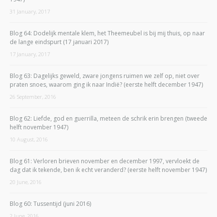
31 January, 2017
Blog 64: Dodelijk mentale klem, het Theemeubel is bij mij thuis, op naar
de lange eindspurt (17 januari 2017)
17 January, 2017
Blog 63: Dagelijks geweld, zware jongens ruimen we zelf op, niet over
praten snoes, waarom ging ik naar Indië? (eerste helft december 1947)
26 September, 2016
Blog 62: Liefde, god en guerrilla, meteen de schrik erin brengen (tweede
helft november 1947)
10 August, 2016
Blog 61: Verloren brieven november en december 1997, vervloekt de
dag dat ik tekende, ben ik echt veranderd? (eerste helft november 1947)
20 June, 2016
Blog 60: Tussentijd (juni 2016)
2 June, 2016