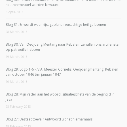
het theemeubel worden bewaard
3 April, 2013
Blog 31: Er wordt weer rijst geplant; reusachtige heilige bomen
28 March, 2013
Blog 30: Van Oedjoeng Mentang naar Kebalen, ze willen ons artilleristen
op patrouille hebben
19 March, 2013
Blog 29: Logo 1-6 R.V.A. Meester Cornelis, Oedjoengmentang, Kebalen
van october 1946 t/m januari 1947
10 March, 2013
Blog 28: Mijn vader aan het woord, situatieschets van de begintijd in
Java
28 February, 2013
Blog 27: Bestaat toeval? Antwoord uit het hiernamaals
18 February, 2013