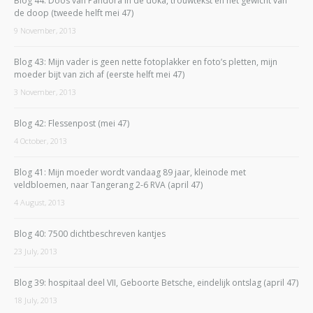
Blog 44: Doos van Pandora in de doka, trouwtekst en het gewicht van
de doop (tweede helft mei 47)
9 November, 2013
Blog 43: Mijn vader is geen nette fotoplakker en foto’s pletten, mijn
moeder bijt van zich af (eerste helft mei 47)
3 November, 2013
Blog 42: Flessenpost (mei 47)
4 October, 2013
Blog 41: Mijn moeder wordt vandaag 89 jaar, kleinode met
veldbloemen, naar Tangerang 2-6 RVA (april 47)
4 August, 2013
Blog 40: 7500 dichtbeschreven kantjes
23 July, 2013
Blog 39: hospitaal deel VII, Geboorte Betsche, eindelijk ontslag (april 47)
18 July, 2013