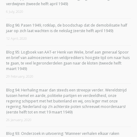
verdwijnen (tweede helft april 1949)
6 July, 2020
Blog 96: Pasen 1949, rotklap, de boodschap dat de demobilisatie half
jaar op zich laat wachten is de nekslag (eerste helft april 1949)
12 April, 2020
Blog 95: Logboek van AAT-er Henk van Welie, brief aan generaal Spoor
en brief van aalmoezeniers en veldpredikers: hoogste tijd om naar huis
te gaan, te veel legeronderdelen gaan naar de kloten (tweede helft
maart 1949)
29 February, 2020
Blog 94: Herhaling maar dan steeds een streepje verder. Wereldstrijd
tussen hemel en aarde, politieke partijen en verdeeldheid, onze
regering schippert met het buitenland en wij, ons leger met onze
regering. Nederland op z’n achterste poten schreeuwt moordenaars!
(eerste helft tot en met 19 maart 1949)
26 January, 2020
Blog 93: Onderzoek in uitvoering: ‘Wanneer verhalen elkaar raken