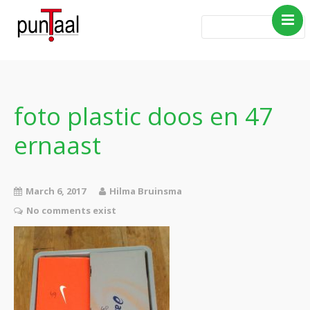
Home
Blog Taboe in het
theemeubel
foto plastic doos en 47
Boeken
ernaast
Verhalen
Gedichten
Contact
March 6, 2017
Hilma Bruinsma
No comments exist