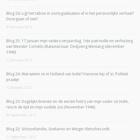
Blog 26: Ligt het taboe in oorlogssituaties of in het persoonlijke verhaal?
Doorgaan of niet?
4 February, 2013
Blog 25: 17 Januari mijn vaders verjaardag, 1ste patrouille en verhuizing
van Meester Cornelis (Batavia) naar Oedjoeng Mentang (december
1946)
17 January, 2013
Blog 24: Wat weten ze in Holland van Indië? Harense kip of ei. Politiek
praatje
12 October, 2012
Blog 23: Dagelijks brieven en de eerste foto’s van mijn vader uit Indië,
reis in de tijd en mijn oudste zus (November 1946)
30 September, 2012
Blog 22: Schoonfamilie, Soekarno en Wieger-Betsches volk
21 September, 2012