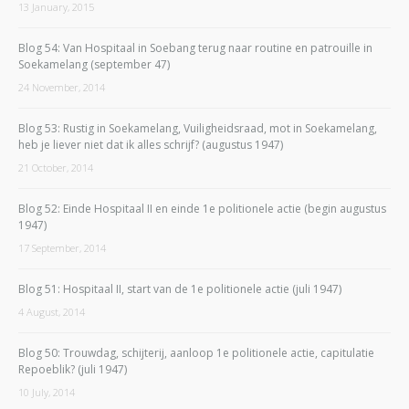
13 January, 2015
Blog 54: Van Hospitaal in Soebang terug naar routine en patrouille in
Soekamelang (september 47)
24 November, 2014
Blog 53: Rustig in Soekamelang, Vuiligheidsraad, mot in Soekamelang,
heb je liever niet dat ik alles schrijf? (augustus 1947)
21 October, 2014
Blog 52: Einde Hospitaal II en einde 1e politionele actie (begin augustus
1947)
17 September, 2014
Blog 51: Hospitaal II, start van de 1e politionele actie (juli 1947)
4 August, 2014
Blog 50: Trouwdag, schijterij, aanloop 1e politionele actie, capitulatie
Repoeblik? (juli 1947)
10 July, 2014