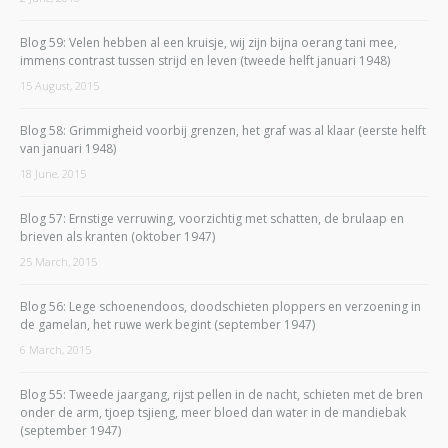
Blog 59: Velen hebben al een kruisje, wij zijn bijna oerang tani mee,
immens contrast tussen strijd en leven (tweede helft januari 1948)
15 August, 2015
Blog 58: Grimmigheid voorbij grenzen, het graf was al klaar (eerste helft
van januari 1948)
18 June, 2015
Blog 57: Ernstige verruwing, voorzichtig met schatten, de brulaap en
brieven als kranten (oktober 1947)
25 March, 2015
Blog 56: Lege schoenendoos, doodschieten ploppers en verzoening in
de gamelan, het ruwe werk begint (september 1947)
6 March, 2015
Blog 55: Tweede jaargang, rijst pellen in de nacht, schieten met de bren
onder de arm, tjoep tsjieng, meer bloed dan water in de mandiebak
(september 1947)