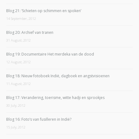
Blog 21: ‘Schieten op schimmen en spoken’
14 September, 2012
Blog 20: Archief van tranen
31 August, 2012
Blog 19: Documentaire Het merdeka van de dood
12 August, 2012
Blog 18: Nieuw fotoboek Indië, dagboek en angstvisioenen
11 August, 2012
Blog 17: Verandering, toerisme, witte hadji en sprookjes
30 July, 2012
Blog 16: Foto’s van fusilleren in Indië?
15 July, 2012