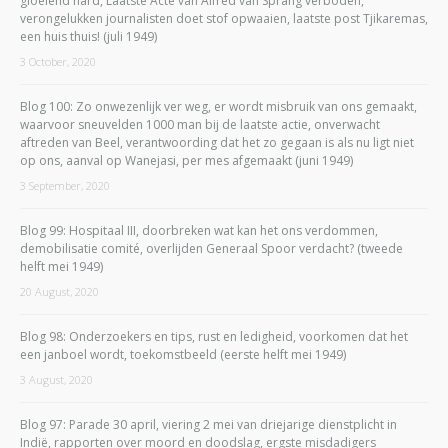
gloeiend hard, Laatste Acte van Alfred van Sprang verboden,
verongelukken journalisten doet stof opwaaien, laatste post Tjikaremas,
een huis thuis! (juli 1949)
3 October, 2020
Blog 100: Zo onwezenlijk ver weg, er wordt misbruik van ons gemaakt,
waarvoor sneuvelden 1000 man bij de laatste actie, onverwacht
aftreden van Beel, verantwoording dat het zo gegaan is als nu ligt niet
op ons, aanval op Wanejasi, per mes afgemaakt (juni 1949)
3 September, 2020
Blog 99: Hospitaal III, doorbreken wat kan het ons verdommen,
demobilisatie comité, overlijden Generaal Spoor verdacht? (tweede
helft mei 1949)
20 August, 2020
Blog 98: Onderzoekers en tips, rust en ledigheid, voorkomen dat het
een janboel wordt, toekomstbeeld (eerste helft mei 1949)
3 August, 2020
Blog 97: Parade 30 april, viering 2 mei van driejarige dienstplicht in
Indië, rapporten over moord en doodslag, ergste misdadigers