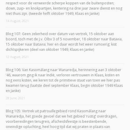
respect voor de verweerde scherpe koppen van de buitenposten;
down, zuip- en knokpartijen, kentering na drie jaar zware dienst en nog
niet thuis zijn. (tweede helft oktober 1949, Klaas en Janke)
14 August, 2021
Blog 107: Geen zekerheid over datum van vertrek, 15 oktober aan
boord, toch met de J.v. Olbv 3 of 5 november, 18 oktober naar Batavia,
15 oktober naar Batavia; hier en daar wordt het weer rumoerig; kist
dichtspijkeren (deel van oktober 1949, Klaas en Janke)
12 August, 2021
Blog 106: Van Kasomálang naar Wanaredja, herinnering aan 3 oktober
’46, waarom ging ik naar Indië, verloren vertrouwen in Klaas, kisten en
nog eens kisten, we keren tot de primitieve staat van toen we hier pas
kwamen terug (laatste deel september Klaas, begin oktober 1949 Klaas
en Janke)
28 June, 2021
Blog 105: Vertrek uit patrouillegebied rond Kasomálang naar
Wanaredja, het goede gevoel dat we het gebied ‘rustig’ overdragen,
voorbereidingen terugreis, afscheidsfeestje is beestenbende,
oneindige opluchting, heel hoog tijd dat wij praten in plaats van