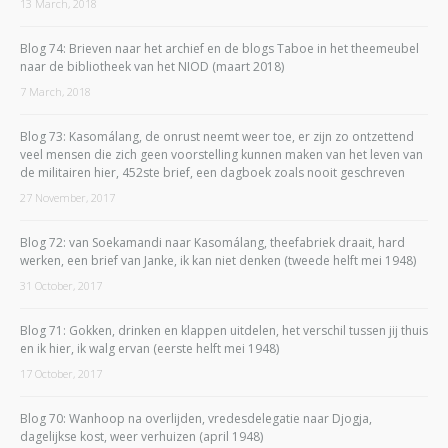
13 March, 2018
Blog 74: Brieven naar het archief en de blogs Taboe in het theemeubel
naar de bibliotheek van het NIOD (maart 2018)
7 March, 2018
Blog 73: Kasomálang, de onrust neemt weer toe, er zijn zo ontzettend
veel mensen die zich geen voorstelling kunnen maken van het leven van
de militairen hier, 452ste brief, een dagboek zoals nooit geschreven
27 November, 2017
Blog 72: van Soekamandi naar Kasomálang, theefabriek draait, hard
werken, een brief van Janke, ik kan niet denken (tweede helft mei 1948)
31 October, 2017
Blog 71: Gokken, drinken en klappen uitdelen, het verschil tussen jij thuis
en ik hier, ik walg ervan (eerste helft mei 1948)
17 October, 2017
Blog 70: Wanhoop na overlijden, vredesdelegatie naar Djogja,
dagelijkse kost, weer verhuizen (april 1948)