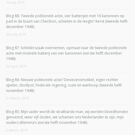
16 July, 2019
Blog 88: Tweede politionele actie, vier batterijen met 16 kanonnen op
pad in de buurt van Cheribon, schieten in de leegte? Kerst (tweede helft
december 1948)
28 June, 2019
Blog 87: Schilderszaak overnemen, opmaat naar de tweede politionele
actie met mobiele batterij van vier kanonnen (eerste helft december
1948)
29 April, 2019
Blog 86: Nieuwe politionele actie? Deviezensmokkel, eigen rechter
spelen, doofpot, Federale regering, ruzie en wanhoop (tweede helft
november 1948)
31 March, 2019
Blog 85: Mijn vader wordt de strakharde man, wij worden bloedhonden
genoemd, weer vijf doden, we schamen ons Nederlander te zijn, mijn
ouders dilemma’s (eerste helft november 1948)
2 March, 2019