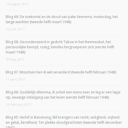
15 August, 2017
Blog 69: De toekomst en de dood van pake Veenema, mokerslag, het
lange wachten (tweede helft maart 1948)
12 June, 2017
Blog 68: Gecondenseerd in gedicht Taboe in het theemeubel, het
persoonlijke bevrijd, rustig, bendes hergroeperen zich (eerste helft
maart 1948)
18 May, 2017
Blog 67: Misschien ben ik wel veranderd (tweede helft februari 1948)
11 April, 2017
Blog 66: Goddelijk dilemma, ik schiet een mens neer en leg er een lapje
op, eeuwige cirkelgang van het leven (eerste helft februari 1948)
14 February, 2017
Blog 65: Verlof in Bandoeng, EM brengers van recht, veiligheid, vrijheid
en geluk, kerstfeest. Ter plekke doodgeschoten (tweede helft december
1947)