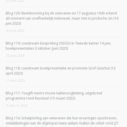
22 June, 2023
Blog 120: Beeldvorming bij de veteranen en 17 augustus 1945 erkend
als moment van onafhankelijk Indonesië, maar niet in juridische zin (16
juni 2023)
16 June, 2023
Blog 119: Livestream bespreking ODGOI in Tweede kamer 14 juni;
boekpresentaties 3 oktober (juni 2023)
13 June, 2023
Blog 118: Livestream boekpresentatie en promotie Grof Geschut (12
april 2023)
11 April, 2023
Blog 117: Toegift mem’s mooie kattenoogketting, uitgebreid
programma rond Revolusi! (15 maart 2022)
16 March, 2022
Blog 116: Schatplichtig aan veteranen die hun ervaringen opschreven,
ontwikkelingen van de afgelopen twee weken maken de cirkel rond (21