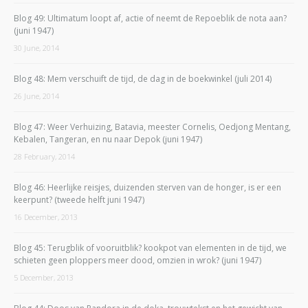
Blog 49: Ultimatum loopt af, actie of neemt de Repoeblik de nota aan?
(juni 1947)
30 June, 2014
Blog 48: Mem verschuift de tijd, de dag in de boekwinkel (juli 2014)
26 June, 2014
Blog 47: Weer Verhuizing, Batavia, meester Cornelis, Oedjong Mentang,
Kebalen, Tangeran, en nu naar Depok (juni 1947)
28 February, 2014
Blog 46: Heerlijke reisjes, duizenden sterven van de honger, is er een
keerpunt? (tweede helft juni 1947)
16 December, 2013
Blog 45: Terugblik of vooruitblik? kookpot van elementen in de tijd, we
schieten geen ploppers meer dood, omzien in wrok? (juni 1947)
5 December, 2013