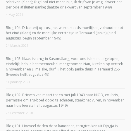
schrijven (Klaas); ik geloof niet meer in je, ik drijf van je weg, alweer een
periode afsluiten (Janke) (laatste driekwart van september 1949)
4 May, 2021
Blog 104: D-batterij op rust, het wordt steeds moeilijker, volhouden tot
het eind (Klaas) en de moeilijke eerste tijd in Ternaard (Janke) (eind
augustus, begin september 1949)
24 March, 2021
Blog 103: Klaas is terug in Kasomálang, voor ons is het nu afgelopen,
eindelijk, heb je het theemeubel meegenomen Nan, ik reken op vertrek
6 november en jij meiske, durf jij het ook? Janke thuis in Ternaard 255
(tweede helft augustus 49)
31 January, 2021
Blog 102: Brieven van maart tot en met juli 1949 naar NIOD, ex libris,
permissie om TNI-boef dood te schieten, staakt het vuren, in november
naar huis (eerste helft augustus 1949)
23 December, 2020
Blog 101: Hoeveel doden door kanonnen, terugtrekken uit Djogja is