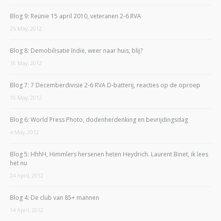
Blog 9: Reünie 15 april 2010, veteranen 2-6 RVA
25 May, 2012
Blog 8: Demobilisatie Indië, weer naar huis, blij?
16 May, 2012
Blog 7: 7 Decemberdivisie 2-6 RVA D-batterij, reacties op de oproep
10 May, 2012
Blog 6: World Press Photo, dodenherdenking en bevrijdingsdag
4 May, 2012
Blog 5: HhhH, Himmlers hersenen heten Heydrich. Laurent Binet, ik lees
het nu
24 April, 2012
Blog 4: De club van 85+ mannen
14 April, 2012