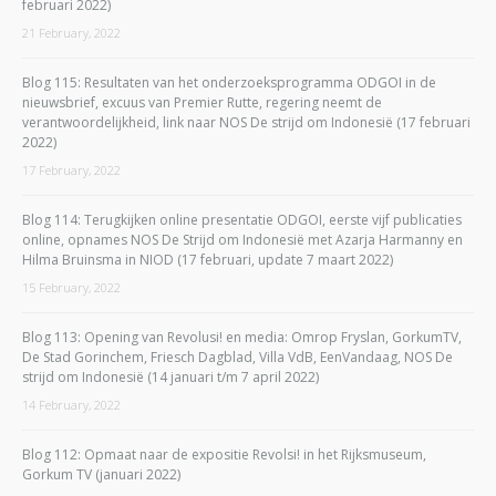
februari 2022)
21 February, 2022
Blog 115: Resultaten van het onderzoeksprogramma ODGOI in de
nieuwsbrief, excuus van Premier Rutte, regering neemt de
verantwoordelijkheid, link naar NOS De strijd om Indonesië (17 februari
2022)
17 February, 2022
Blog 114: Terugkijken online presentatie ODGOI, eerste vijf publicaties
online, opnames NOS De Strijd om Indonesië met Azarja Harmanny en
Hilma Bruinsma in NIOD (17 februari, update 7 maart 2022)
15 February, 2022
Blog 113: Opening van Revolusi! en media: Omrop Fryslan, GorkumTV,
De Stad Gorinchem, Friesch Dagblad, Villa VdB, EenVandaag, NOS De
strijd om Indonesië (14 januari t/m 7 april 2022)
14 February, 2022
Blog 112: Opmaat naar de expositie Revolsi! in het Rijksmuseum,
Gorkum TV (januari 2022)