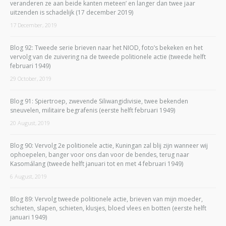
veranderen ze aan beide kanten meteen’ en langer dan twee jaar
uitzenden is schadelijk (17 december 2019)
17 December, 2019
Blog 92: Tweede serie brieven naar het NIOD, foto’s bekeken en het
vervolg van de zuivering na de tweede politionele actie (tweede helft
februari 1949)
29 October, 2019
Blog 91: Spiertroep, zwevende Siliwangidivisie, twee bekenden
sneuvelen, militaire begrafenis (eerste helft februari 1949)
20 August, 2019
Blog 90: Vervolg 2e politionele actie, Kuningan zal blij zijn wanneer wij
ophoepelen, banger voor ons dan voor de bendes, terug naar
Kasomálang (tweede helft januari tot en met 4 februari 1949)
6 August, 2019
Blog 89: Vervolg tweede politionele actie, brieven van mijn moeder,
schieten, slapen, schieten, klusjes, bloed vlees en botten (eerste helft
januari 1949)