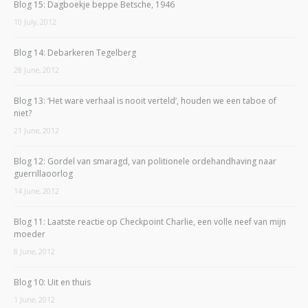
Blog 15: Dagboekje beppe Betsche, 1946
10 July, 2012
Blog 14: Debarkeren Tegelberg
28 June, 2012
Blog 13: ‘Het ware verhaal is nooit verteld’, houden we een taboe of
niet?
21 June, 2012
Blog 12: Gordel van smaragd, van politionele ordehandhaving naar
guerrillaoorlog
14 June, 2012
Blog 11: Laatste reactie op Checkpoint Charlie, een volle neef van mijn
moeder
8 June, 2012
Blog 10: Uit en thuis
1 June, 2012