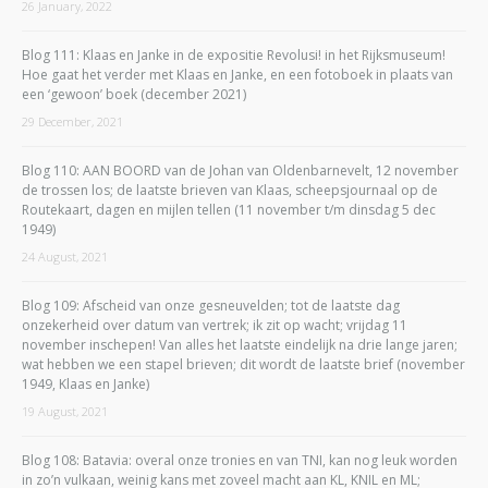
26 January, 2022
Blog 111: Klaas en Janke in de expositie Revolusi! in het Rijksmuseum!
Hoe gaat het verder met Klaas en Janke, en een fotoboek in plaats van
een ‘gewoon’ boek (december 2021)
29 December, 2021
Blog 110: AAN BOORD van de Johan van Oldenbarnevelt, 12 november
de trossen los; de laatste brieven van Klaas, scheepsjournaal op de
Routekaart, dagen en mijlen tellen (11 november t/m dinsdag 5 dec
1949)
24 August, 2021
Blog 109: Afscheid van onze gesneuvelden; tot de laatste dag
onzekerheid over datum van vertrek; ik zit op wacht; vrijdag 11
november inschepen! Van alles het laatste eindelijk na drie lange jaren;
wat hebben we een stapel brieven; dit wordt de laatste brief (november
1949, Klaas en Janke)
19 August, 2021
Blog 108: Batavia: overal onze tronies en van TNI, kan nog leuk worden
in zo’n vulkaan, weinig kans met zoveel macht aan KL, KNIL en ML;