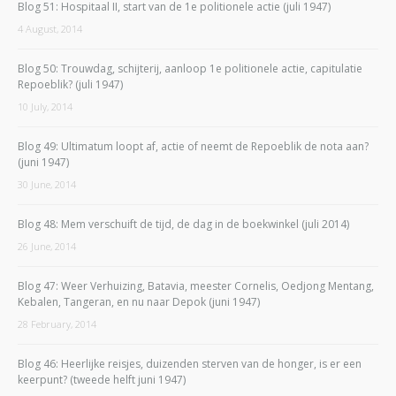
Blog 51: Hospitaal II, start van de 1e politionele actie (juli 1947)
4 August, 2014
Blog 50: Trouwdag, schijterij, aanloop 1e politionele actie, capitulatie
Repoeblik? (juli 1947)
10 July, 2014
Blog 49: Ultimatum loopt af, actie of neemt de Repoeblik de nota aan?
(juni 1947)
30 June, 2014
Blog 48: Mem verschuift de tijd, de dag in de boekwinkel (juli 2014)
26 June, 2014
Blog 47: Weer Verhuizing, Batavia, meester Cornelis, Oedjong Mentang,
Kebalen, Tangeran, en nu naar Depok (juni 1947)
28 February, 2014
Blog 46: Heerlijke reisjes, duizenden sterven van de honger, is er een
keerpunt? (tweede helft juni 1947)