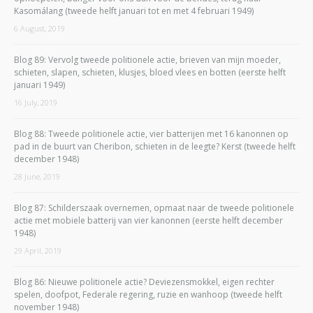
Kasomálang (tweede helft januari tot en met 4 februari 1949)
6 August, 2019
Blog 89: Vervolg tweede politionele actie, brieven van mijn moeder,
schieten, slapen, schieten, klusjes, bloed vlees en botten (eerste helft
januari 1949)
16 July, 2019
Blog 88: Tweede politionele actie, vier batterijen met 16 kanonnen op
pad in de buurt van Cheribon, schieten in de leegte? Kerst (tweede helft
december 1948)
28 June, 2019
Blog 87: Schilderszaak overnemen, opmaat naar de tweede politionele
actie met mobiele batterij van vier kanonnen (eerste helft december
1948)
29 April, 2019
Blog 86: Nieuwe politionele actie? Deviezensmokkel, eigen rechter
spelen, doofpot, Federale regering, ruzie en wanhoop (tweede helft
november 1948)