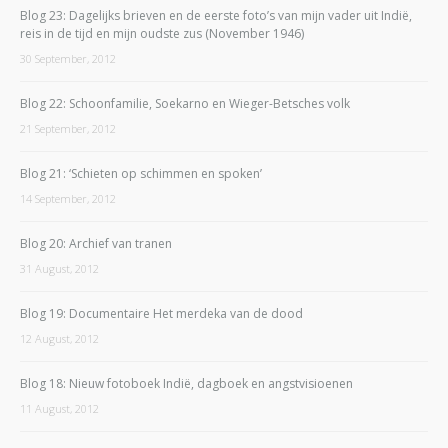
Blog 23: Dagelijks brieven en de eerste foto’s van mijn vader uit Indië,
reis in de tijd en mijn oudste zus (November 1946)
30 September, 2012
Blog 22: Schoonfamilie, Soekarno en Wieger-Betsches volk
21 September, 2012
Blog 21: ‘Schieten op schimmen en spoken’
14 September, 2012
Blog 20: Archief van tranen
31 August, 2012
Blog 19: Documentaire Het merdeka van de dood
12 August, 2012
Blog 18: Nieuw fotoboek Indië, dagboek en angstvisioenen
11 August, 2012