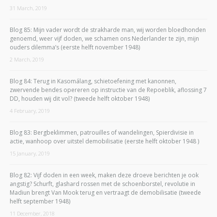
31 March, 2019
Blog 85: Mijn vader wordt de strakharde man, wij worden bloedhonden
genoemd, weer vijf doden, we schamen ons Nederlander te zijn, mijn
ouders dilemma’s (eerste helft november 1948)
2 March, 2019
Blog 84: Terug in Kasomálang, schietoefening met kanonnen,
zwervende bendes opereren op instructie van de Repoeblik, aflossing 7
DD, houden wij dit vol? (tweede helft oktober 1948)
4 February, 2019
Blog 83: Bergbeklimmen, patrouilles of wandelingen, Spierdivisie in
actie, wanhoop over uitstel demobilisatie (eerste helft oktober 1948 )
15 January, 2019
Blog 82: Vijf doden in een week, maken deze droeve berichten je ook
angstig? Schurft, glashard rossen met de schoenborstel, revolutie in
Madiun brengt Van Mook terug en vertraagt de demobilisatie (tweede
helft september 1948)
11 December, 2018