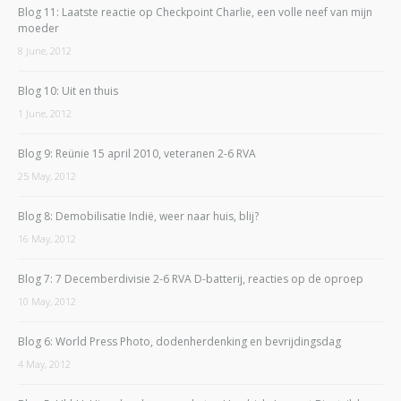
Blog 11: Laatste reactie op Checkpoint Charlie, een volle neef van mijn
moeder
8 June, 2012
Blog 10: Uit en thuis
1 June, 2012
Blog 9: Reünie 15 april 2010, veteranen 2-6 RVA
25 May, 2012
Blog 8: Demobilisatie Indië, weer naar huis, blij?
16 May, 2012
Blog 7: 7 Decemberdivisie 2-6 RVA D-batterij, reacties op de oproep
10 May, 2012
Blog 6: World Press Photo, dodenherdenking en bevrijdingsdag
4 May, 2012