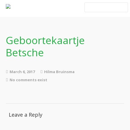
Home
Blog Taboe in het
theemeubel
Geboortekaartje
Boeken
Betsche
March 6, 2017
Hilma Bruinsma
No comments exist
Verhalen
Gedichten
Leave a Reply
Contact