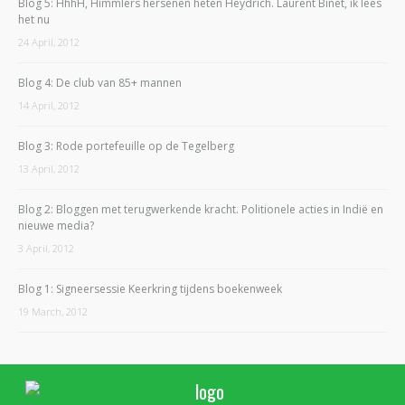
Blog 5: HhhH, Himmlers hersenen heten Heydrich. Laurent Binet, ik lees
het nu
24 April, 2012
Blog 4: De club van 85+ mannen
14 April, 2012
Blog 3: Rode portefeuille op de Tegelberg
13 April, 2012
Blog 2: Bloggen met terugwerkende kracht. Politionele acties in Indië en
nieuwe media?
3 April, 2012
Blog 1: Signeersessie Keerkring tijdens boekenweek
19 March, 2012