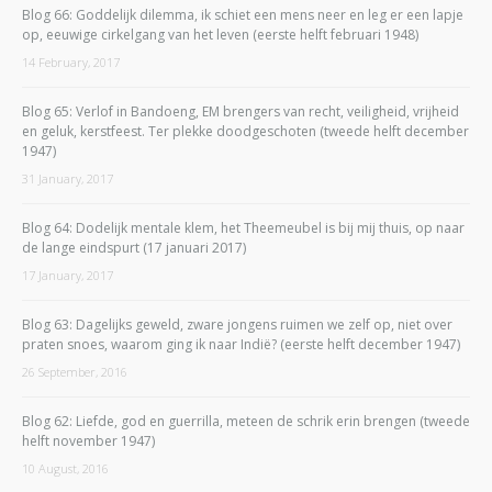
Blog 66: Goddelijk dilemma, ik schiet een mens neer en leg er een lapje
op, eeuwige cirkelgang van het leven (eerste helft februari 1948)
14 February, 2017
Blog 65: Verlof in Bandoeng, EM brengers van recht, veiligheid, vrijheid
en geluk, kerstfeest. Ter plekke doodgeschoten (tweede helft december
1947)
31 January, 2017
Blog 64: Dodelijk mentale klem, het Theemeubel is bij mij thuis, op naar
de lange eindspurt (17 januari 2017)
17 January, 2017
Blog 63: Dagelijks geweld, zware jongens ruimen we zelf op, niet over
praten snoes, waarom ging ik naar Indië? (eerste helft december 1947)
26 September, 2016
Blog 62: Liefde, god en guerrilla, meteen de schrik erin brengen (tweede
helft november 1947)
10 August, 2016