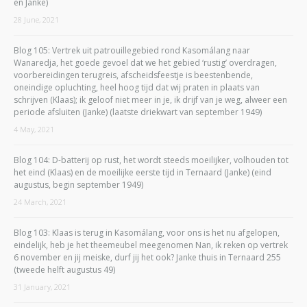
en Janke)
28 June, 2021
Blog 105: Vertrek uit patrouillegebied rond Kasomálang naar
Wanaredja, het goede gevoel dat we het gebied ‘rustig’ overdragen,
voorbereidingen terugreis, afscheidsfeestje is beestenbende,
oneindige opluchting, heel hoog tijd dat wij praten in plaats van
schrijven (Klaas); ik geloof niet meer in je, ik drijf van je weg, alweer een
periode afsluiten (Janke) (laatste driekwart van september 1949)
4 May, 2021
Blog 104: D-batterij op rust, het wordt steeds moeilijker, volhouden tot
het eind (Klaas) en de moeilijke eerste tijd in Ternaard (Janke) (eind
augustus, begin september 1949)
24 March, 2021
Blog 103: Klaas is terug in Kasomálang, voor ons is het nu afgelopen,
eindelijk, heb je het theemeubel meegenomen Nan, ik reken op vertrek
6 november en jij meiske, durf jij het ook? Janke thuis in Ternaard 255
(tweede helft augustus 49)
31 January, 2021