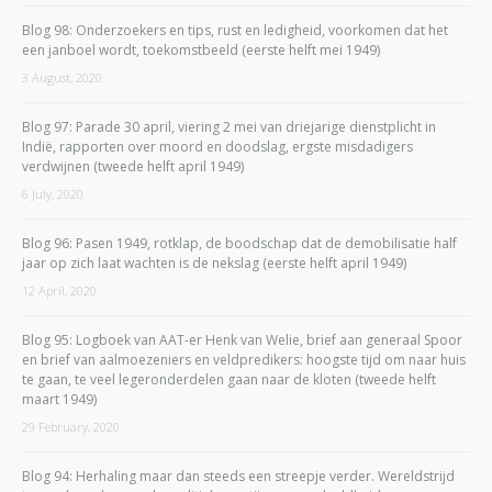
Blog 98: Onderzoekers en tips, rust en ledigheid, voorkomen dat het
een janboel wordt, toekomstbeeld (eerste helft mei 1949)
3 August, 2020
Blog 97: Parade 30 april, viering 2 mei van driejarige dienstplicht in
Indië, rapporten over moord en doodslag, ergste misdadigers
verdwijnen (tweede helft april 1949)
6 July, 2020
Blog 96: Pasen 1949, rotklap, de boodschap dat de demobilisatie half
jaar op zich laat wachten is de nekslag (eerste helft april 1949)
12 April, 2020
Blog 95: Logboek van AAT-er Henk van Welie, brief aan generaal Spoor
en brief van aalmoezeniers en veldpredikers: hoogste tijd om naar huis
te gaan, te veel legeronderdelen gaan naar de kloten (tweede helft
maart 1949)
29 February, 2020
Blog 94: Herhaling maar dan steeds een streepje verder. Wereldstrijd