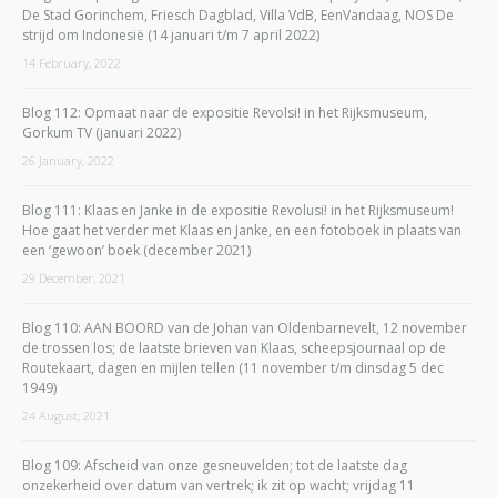
De Stad Gorinchem, Friesch Dagblad, Villa VdB, EenVandaag, NOS De
strijd om Indonesië (14 januari t/m 7 april 2022)
14 February, 2022
Blog 112: Opmaat naar de expositie Revolsi! in het Rijksmuseum,
Gorkum TV (januari 2022)
26 January, 2022
Blog 111: Klaas en Janke in de expositie Revolusi! in het Rijksmuseum!
Hoe gaat het verder met Klaas en Janke, en een fotoboek in plaats van
een ‘gewoon’ boek (december 2021)
29 December, 2021
Blog 110: AAN BOORD van de Johan van Oldenbarnevelt, 12 november
de trossen los; de laatste brieven van Klaas, scheepsjournaal op de
Routekaart, dagen en mijlen tellen (11 november t/m dinsdag 5 dec
1949)
24 August, 2021
Blog 109: Afscheid van onze gesneuvelden; tot de laatste dag
onzekerheid over datum van vertrek; ik zit op wacht; vrijdag 11