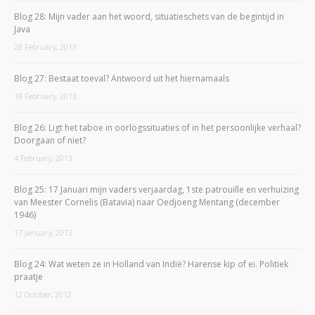
Blog 28: Mijn vader aan het woord, situatieschets van de begintijd in
Java
28 February, 2013
Blog 27: Bestaat toeval? Antwoord uit het hiernamaals
18 February, 2013
Blog 26: Ligt het taboe in oorlogssituaties of in het persoonlijke verhaal?
Doorgaan of niet?
4 February, 2013
Blog 25: 17 Januari mijn vaders verjaardag, 1ste patrouille en verhuizing
van Meester Cornelis (Batavia) naar Oedjoeng Mentang (december
1946)
17 January, 2013
Blog 24: Wat weten ze in Holland van Indië? Harense kip of ei. Politiek
praatje
12 October, 2012