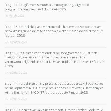
Blog 117: Toegift mem’s mooie kattenoogketting, uitgebreid
programma rond Revolusi! (15 maart 2022)
16 March, 2022
Blog 116: Schatplichtig aan veteranen die hun ervaringen opschreven,
ontwikkelingen van de afgelopen twee weken maken de cirkel rond (21
februari 2022)
21 February, 2022
Blog 115: Resultaten van het onderzoeksprogramma ODGOI in de
nieuwsbrief, excuus van Premier Rutte, regering neemt de
verantwoordelijkheid, link naar NOS De strijd om Indonesië (17 februari
2022)
17 February, 2022
Blog 114: Terugkijken online presentatie ODGOI, eerste vijf publicaties
online, opnames NOS De Strijd om Indonesië met Azarja Harmanny en
Hilma Bruinsma in NIOD (17 februari, update 7 maart 2022)
15 February, 2022
Blog 113: Opening van Revolusi! en media: Omrop Fryslan, GorkumTV,