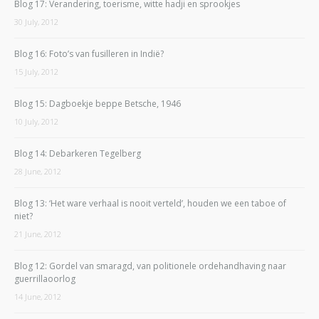
Blog 17: Verandering, toerisme, witte hadji en sprookjes
30 July, 2012
Blog 16: Foto’s van fusilleren in Indië?
15 July, 2012
Blog 15: Dagboekje beppe Betsche, 1946
10 July, 2012
Blog 14: Debarkeren Tegelberg
28 June, 2012
Blog 13: ‘Het ware verhaal is nooit verteld’, houden we een taboe of
niet?
21 June, 2012
Blog 12: Gordel van smaragd, van politionele ordehandhaving naar
guerrillaoorlog
14 June, 2012