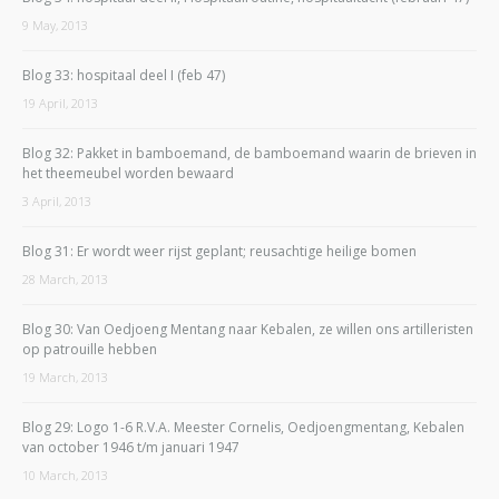
9 May, 2013
Blog 33: hospitaal deel I (feb 47)
19 April, 2013
Blog 32: Pakket in bamboemand, de bamboemand waarin de brieven in
het theemeubel worden bewaard
3 April, 2013
Blog 31: Er wordt weer rijst geplant; reusachtige heilige bomen
28 March, 2013
Blog 30: Van Oedjoeng Mentang naar Kebalen, ze willen ons artilleristen
op patrouille hebben
19 March, 2013
Blog 29: Logo 1-6 R.V.A. Meester Cornelis, Oedjoengmentang, Kebalen
van october 1946 t/m januari 1947
10 March, 2013