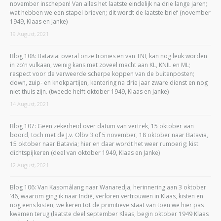
november inschepen! Van alles het laatste eindelijk na drie lange jaren;
wat hebben we een stapel brieven; dit wordt de laatste brief (november
1949, Klaas en Janke)
19 August, 2021
Blog 108: Batavia: overal onze tronies en van TNI, kan nog leuk worden
in zo’n vulkaan, weinig kans met zoveel macht aan KL, KNIL en ML;
respect voor de verweerde scherpe koppen van de buitenposten;
down, zuip- en knokpartijen, kentering na drie jaar zware dienst en nog
niet thuis zijn. (tweede helft oktober 1949, Klaas en Janke)
14 August, 2021
Blog 107: Geen zekerheid over datum van vertrek, 15 oktober aan
boord, toch met de J.v. Olbv 3 of 5 november, 18 oktober naar Batavia,
15 oktober naar Batavia; hier en daar wordt het weer rumoerig; kist
dichtspijkeren (deel van oktober 1949, Klaas en Janke)
12 August, 2021
Blog 106: Van Kasomálang naar Wanaredja, herinnering aan 3 oktober
’46, waarom ging ik naar Indië, verloren vertrouwen in Klaas, kisten en
nog eens kisten, we keren tot de primitieve staat van toen we hier pas
kwamen terug (laatste deel september Klaas, begin oktober 1949 Klaas