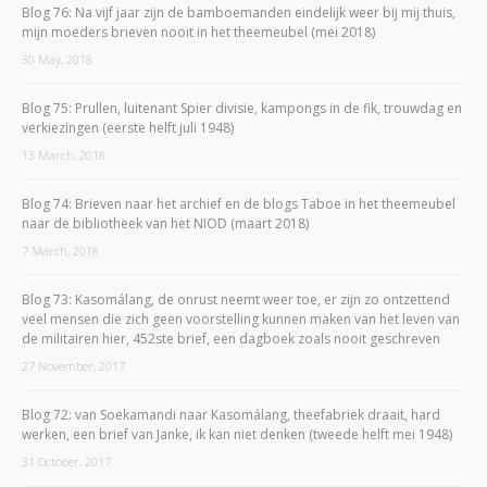
Blog 76: Na vijf jaar zijn de bamboemanden eindelijk weer bij mij thuis,
mijn moeders brieven nooit in het theemeubel (mei 2018)
30 May, 2018
Blog 75: Prullen, luitenant Spier divisie, kampongs in de fik, trouwdag en
verkiezingen (eerste helft juli 1948)
13 March, 2018
Blog 74: Brieven naar het archief en de blogs Taboe in het theemeubel
naar de bibliotheek van het NIOD (maart 2018)
7 March, 2018
Blog 73: Kasomálang, de onrust neemt weer toe, er zijn zo ontzettend
veel mensen die zich geen voorstelling kunnen maken van het leven van
de militairen hier, 452ste brief, een dagboek zoals nooit geschreven
27 November, 2017
Blog 72: van Soekamandi naar Kasomálang, theefabriek draait, hard
werken, een brief van Janke, ik kan niet denken (tweede helft mei 1948)
31 October, 2017