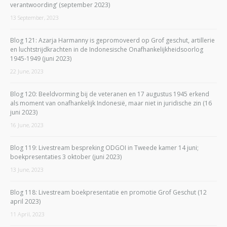
verantwoording’ (september 2023)
13 September, 2023
Blog 121: Azarja Harmanny is gepromoveerd op Grof geschut, artillerie
en luchtstrijdkrachten in de Indonesische Onafhankelijkheidsoorlog
1945-1949 (juni 2023)
22 June, 2023
Blog 120: Beeldvorming bij de veteranen en 17 augustus 1945 erkend
als moment van onafhankelijk Indonesië, maar niet in juridische zin (16
juni 2023)
16 June, 2023
Blog 119: Livestream bespreking ODGOI in Tweede kamer 14 juni;
boekpresentaties 3 oktober (juni 2023)
13 June, 2023
Blog 118: Livestream boekpresentatie en promotie Grof Geschut (12
april 2023)
11 April, 2023