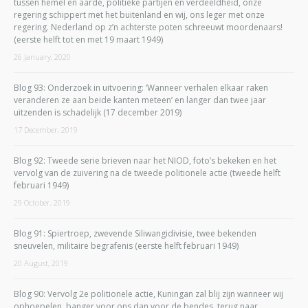
tussen hemel en aarde, politieke partijen en verdeeldheid, onze
regering schippert met het buitenland en wij, ons leger met onze
regering. Nederland op z’n achterste poten schreeuwt moordenaars!
(eerste helft tot en met 19 maart 1949)
26 January, 2020
Blog 93: Onderzoek in uitvoering: ‘Wanneer verhalen elkaar raken
veranderen ze aan beide kanten meteen’ en langer dan twee jaar
uitzenden is schadelijk (17 december 2019)
17 December, 2019
Blog 92: Tweede serie brieven naar het NIOD, foto’s bekeken en het
vervolg van de zuivering na de tweede politionele actie (tweede helft
februari 1949)
29 October, 2019
Blog 91: Spiertroep, zwevende Siliwangidivisie, twee bekenden
sneuvelen, militaire begrafenis (eerste helft februari 1949)
20 August, 2019
Blog 90: Vervolg 2e politionele actie, Kuningan zal blij zijn wanneer wij
ophoepelen, banger voor ons dan voor de bendes, terug naar