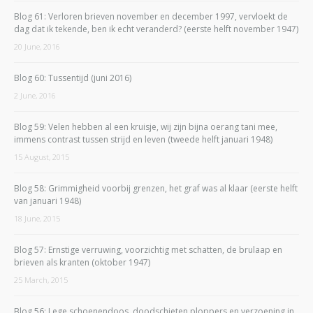
Blog 61: Verloren brieven november en december 1997, vervloekt de
dag dat ik tekende, ben ik echt veranderd? (eerste helft november 1947)
20 June, 2016
Blog 60: Tussentijd (juni 2016)
2 June, 2016
Blog 59: Velen hebben al een kruisje, wij zijn bijna oerang tani mee,
immens contrast tussen strijd en leven (tweede helft januari 1948)
15 August, 2015
Blog 58: Grimmigheid voorbij grenzen, het graf was al klaar (eerste helft
van januari 1948)
18 June, 2015
Blog 57: Ernstige verruwing, voorzichtig met schatten, de brulaap en
brieven als kranten (oktober 1947)
25 March, 2015
Blog 56: Lege schoenendoos, doodschieten ploppers en verzoening in