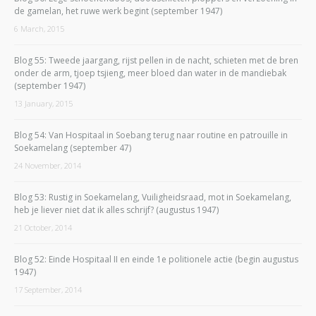
de gamelan, het ruwe werk begint (september 1947)
6 March, 2015
Blog 55: Tweede jaargang, rijst pellen in de nacht, schieten met de bren
onder de arm, tjoep tsjieng, meer bloed dan water in de mandiebak
(september 1947)
13 January, 2015
Blog 54: Van Hospitaal in Soebang terug naar routine en patrouille in
Soekamelang (september 47)
24 November, 2014
Blog 53: Rustig in Soekamelang, Vuiligheidsraad, mot in Soekamelang,
heb je liever niet dat ik alles schrijf? (augustus 1947)
21 October, 2014
Blog 52: Einde Hospitaal II en einde 1e politionele actie (begin augustus
1947)
17 September, 2014