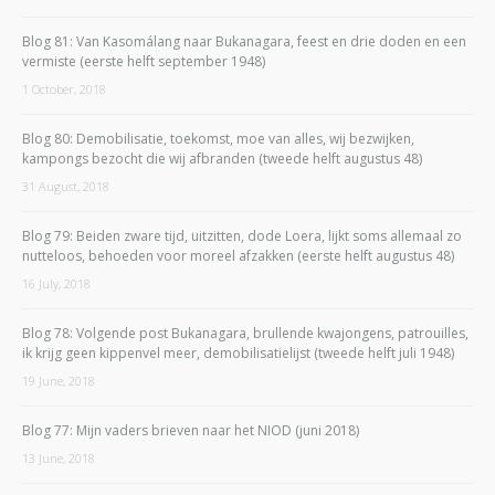
Blog 81: Van Kasomálang naar Bukanagara, feest en drie doden en een
vermiste (eerste helft september 1948)
1 October, 2018
Blog 80: Demobilisatie, toekomst, moe van alles, wij bezwijken,
kampongs bezocht die wij afbranden (tweede helft augustus 48)
31 August, 2018
Blog 79: Beiden zware tijd, uitzitten, dode Loera, lijkt soms allemaal zo
nutteloos, behoeden voor moreel afzakken (eerste helft augustus 48)
16 July, 2018
Blog 78: Volgende post Bukanagara, brullende kwajongens, patrouilles,
ik krijg geen kippenvel meer, demobilisatielijst (tweede helft juli 1948)
19 June, 2018
Blog 77: Mijn vaders brieven naar het NIOD (juni 2018)
13 June, 2018