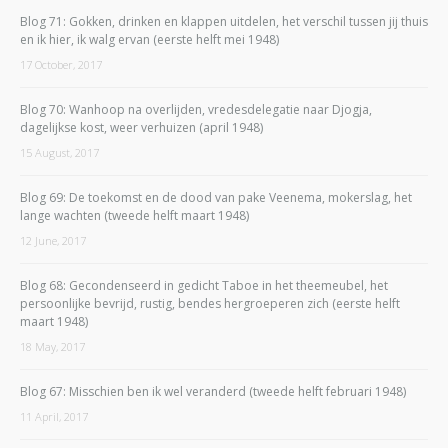
Blog 71: Gokken, drinken en klappen uitdelen, het verschil tussen jij thuis
en ik hier, ik walg ervan (eerste helft mei 1948)
17 October, 2017
Blog 70: Wanhoop na overlijden, vredesdelegatie naar Djogja,
dagelijkse kost, weer verhuizen (april 1948)
15 August, 2017
Blog 69: De toekomst en de dood van pake Veenema, mokerslag, het
lange wachten (tweede helft maart 1948)
12 June, 2017
Blog 68: Gecondenseerd in gedicht Taboe in het theemeubel, het
persoonlijke bevrijd, rustig, bendes hergroeperen zich (eerste helft
maart 1948)
18 May, 2017
Blog 67: Misschien ben ik wel veranderd (tweede helft februari 1948)
11 April, 2017