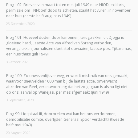
Blog 102: Brieven van maart tot en met juli 1949 naar NIOD, ex libris,
permissie om TNI-boef dood te schieten, staakt het vuren, in november
naar huis (eerste helft augustus 1949)
23 December, 2020
Blog 101: Hoeveel doden door kanonnen, terugtrekken uit Djogja is
gloeiend hard, Laatste Acte van Alfred van Sprang verboden,
verongelukken journalisten doet stof opwaaien, laatste post Tjikaremas,
een huis thuis! (juli 1949)
3 October, 2020
Blog 100: Zo onwezenlijk ver weg, er wordt misbruik van ons gemaakt,
waarvoor sneuvelden 1000 man bij de laatste actie, onverwacht
aftreden van Beel, verantwoording dat het zo gegaan is als nu ligt niet
op ons, aanval op Wanejasi, per mes afgemaakt (juni 1949)
3 September, 2020
Blog 99: Hospitaal III, doorbreken wat kan het ons verdommen,
demobilisatie comité, overlijden Generaal Spoor verdacht? (tweede
helft mei 1949)
20 August, 2020