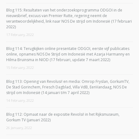
Blog 115: Resultaten van het onderzoeksprogramma ODGOI in de
nieuwsbrief, excuus van Premier Rutte, regering neemt de
verantwoordelijkheid, link naar NOS De strijd om Indonesië (17 februari
2022)
17 February, 2022
Blog 114: Terugkijken online presentatie ODGOI, eerste vijf publicaties
online, opnames NOS De Strijd om Indonesië met Azarja Harmanny en
Hilma Bruinsma in NIOD (17 februari, update 7 maart 2022)
15 February, 2022
Blog 113: Opening van Revolusi! en media: Omrop Fryslan, GorkumTV,
De Stad Gorinchem, Friesch Dagblad, Villa VdB, EenVandaag, NOS De
strijd om Indonesië (14 januari t/m 7 april 2022)
14 February, 2022
Blog 112: Opmaat naar de expositie Revolsi! in het Rijksmuseum,
Gorkum TV (januari 2022)
26 January, 2022