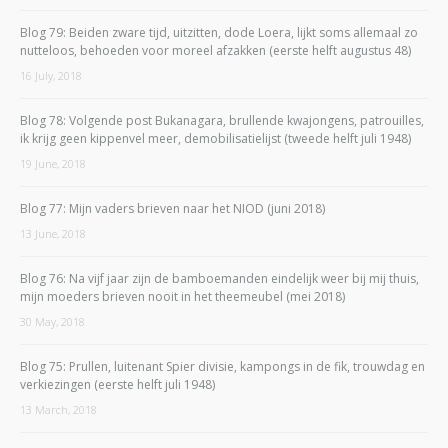
Blog 79: Beiden zware tijd, uitzitten, dode Loera, lijkt soms allemaal zo
nutteloos, behoeden voor moreel afzakken (eerste helft augustus 48)
16 July, 2018
Blog 78: Volgende post Bukanagara, brullende kwajongens, patrouilles,
ik krijg geen kippenvel meer, demobilisatielijst (tweede helft juli 1948)
19 June, 2018
Blog 77: Mijn vaders brieven naar het NIOD (juni 2018)
13 June, 2018
Blog 76: Na vijf jaar zijn de bamboemanden eindelijk weer bij mij thuis,
mijn moeders brieven nooit in het theemeubel (mei 2018)
30 May, 2018
Blog 75: Prullen, luitenant Spier divisie, kampongs in de fik, trouwdag en
verkiezingen (eerste helft juli 1948)
13 March, 2018