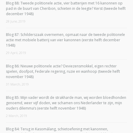
Blog 88: Tweede politionele actie, vier batterijen met 16 kanonnen op
pad in de buurt van Cheribon, schieten in de leegte? Kerst (tweede helft
december 1948)
28 June, 2019
Blog 87: Schilderszaak overnemen, opmaat naar de tweede politionele
actie met mobiele batterij van vier kanonnen (eerste helft december
1948)
29 April, 2019
Blog 86: Nieuwe politionele actie? Deviezensmokkel, eigen rechter
spelen, doofpot, Federale regering, ruzie en wanhoop (tweede helft
november 1948)
31 March, 2019
Blog 85: Mijn vader wordt de strakharde man, wij worden bloedhonden
genoemd, weer vijf doden, we schamen ons Nederlander te zijn, mijn
ouders dilemma’s (eerste helft november 1948)
2 March, 2019
Blog 84: Terug in Kasomálang, schietoefening met kanonnen,