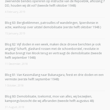
zwervende bendes opereren op instructie van de Repoeblik, aflossing 7
DD, houden wij dit vol? (tweede helft oktober 1948)
4 February, 2019
Blog 83: Bergbeklimmen, patrouilles of wandelingen, Spierdivisie in
actie, wanhoop over uitstel demobilisatie (eerste helft oktober 1948 )
15 January, 2019
Blog 82: Vijf doden in een week, maken deze droeve berichten je ook
angstig? Schurft, glashard rossen met de schoenborstel, revolutie in
Madiun brengt Van Mook terug en vertraagt de demobilisatie (tweede
helft september 1948)
11 December, 2018
Blog 81: Van Kasomálang naar Bukanagara, feest en drie doden en een
vermiste (eerste helft september 1948)
1 October, 2018
Blog 80: Demobilisatie, toekomst, moe van alles, wij bezwijken,
kampongs bezocht die wij afbranden (tweede helft augustus 48)
31 August, 2018