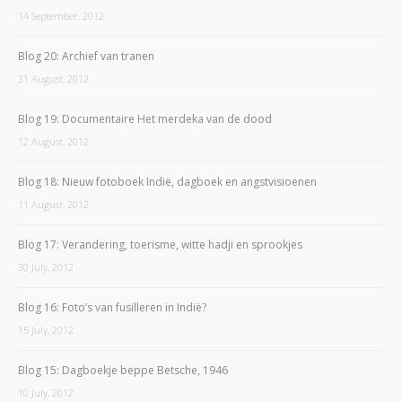
14 September, 2012
Blog 20: Archief van tranen
31 August, 2012
Blog 19: Documentaire Het merdeka van de dood
12 August, 2012
Blog 18: Nieuw fotoboek Indië, dagboek en angstvisioenen
11 August, 2012
Blog 17: Verandering, toerisme, witte hadji en sprookjes
30 July, 2012
Blog 16: Foto’s van fusilleren in Indië?
15 July, 2012
Blog 15: Dagboekje beppe Betsche, 1946
10 July, 2012