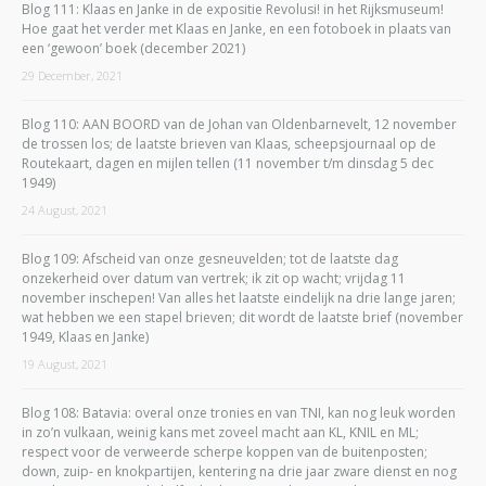
Blog 111: Klaas en Janke in de expositie Revolusi! in het Rijksmuseum!
Hoe gaat het verder met Klaas en Janke, en een fotoboek in plaats van
een ‘gewoon’ boek (december 2021)
29 December, 2021
Blog 110: AAN BOORD van de Johan van Oldenbarnevelt, 12 november
de trossen los; de laatste brieven van Klaas, scheepsjournaal op de
Routekaart, dagen en mijlen tellen (11 november t/m dinsdag 5 dec
1949)
24 August, 2021
Blog 109: Afscheid van onze gesneuvelden; tot de laatste dag
onzekerheid over datum van vertrek; ik zit op wacht; vrijdag 11
november inschepen! Van alles het laatste eindelijk na drie lange jaren;
wat hebben we een stapel brieven; dit wordt de laatste brief (november
1949, Klaas en Janke)
19 August, 2021
Blog 108: Batavia: overal onze tronies en van TNI, kan nog leuk worden
in zo’n vulkaan, weinig kans met zoveel macht aan KL, KNIL en ML;
respect voor de verweerde scherpe koppen van de buitenposten;
down, zuip- en knokpartijen, kentering na drie jaar zware dienst en nog