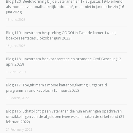
Blog 120: Beeldvorming bij de veteranen en 17 augustus 1945 erkend
als moment van onafhankelijk Indonesië, maar niet in juridische zin (16
juni 2023)
16 June, 2023
Blog 119: Livestream bespreking ODGOI in Tweede kamer 14 juni;
boekpresentaties 3 oktober (juni 2023)
13 June, 2023
Blog 118: Livestream boekpresentatie en promotie Grof Geschut (12
april 2023)
11 April, 2023
Blog 117: Toegift mem’s mooie kattenoogketting, uitgebreid
programma rond Revolusi! (15 maart 2022)
16 March, 2022
Blog 116: Schatplichtig aan veteranen die hun ervaringen opschreven,
ontwikkelingen van de afgelopen twee weken maken de cirkel rond (21
februari 2022)
21 February, 2022