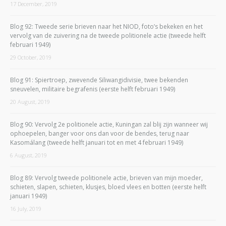
17 December, 2019
Blog 92: Tweede serie brieven naar het NIOD, foto’s bekeken en het
vervolg van de zuivering na de tweede politionele actie (tweede helft
februari 1949)
29 October, 2019
Blog 91: Spiertroep, zwevende Siliwangidivisie, twee bekenden
sneuvelen, militaire begrafenis (eerste helft februari 1949)
20 August, 2019
Blog 90: Vervolg 2e politionele actie, Kuningan zal blij zijn wanneer wij
ophoepelen, banger voor ons dan voor de bendes, terug naar
Kasomálang (tweede helft januari tot en met 4 februari 1949)
6 August, 2019
Blog 89: Vervolg tweede politionele actie, brieven van mijn moeder,
schieten, slapen, schieten, klusjes, bloed vlees en botten (eerste helft
januari 1949)
16 July, 2019