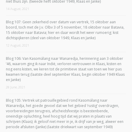
niet thuis zijn. (tweede helft oktober 1949, Klaas en Janke)
14 August, 2021
Blog 107: Geen zekerheid over datum van vertrek, 15 oktober aan
boord, toch met de J.v. Olbv 3 of 5 november, 18 oktober naar Batavia,
15 oktober naar Batavia; hier en daar wordt het weer rumoerig; kist
dichtspijkeren (deel van oktober 1949, Klaas en Janke)
12 August, 2021
Blog 106: Van Kasomálang naar Wanaredja, herinnering aan 3 oktober
’46, waarom ging ik naar Indië, verloren vertrouwen in Klaas, kisten en
nog eens kisten, we keren tot de primitieve staat van toen we hier pas
kwamen terug (laatste deel september Klaas, begin oktober 1949 Klaas
en Janke)
28 June, 2021
Blog 105: Vertrek uit patrouillegebied rond Kasomálang naar
Wanaredja, het goede gevoel dat we het gebied ‘rustig’ overdragen,
voorbereidingen terugreis, afscheidsfeestje is beestenbende,
oneindige opluchting, heel hoog tijd dat wij praten in plaats van
schrijven (Klaas); ik geloof niet meer in je, ik drijf van je weg, alweer een
periode afsluiten (Janke) (laatste driekwart van september 1949)