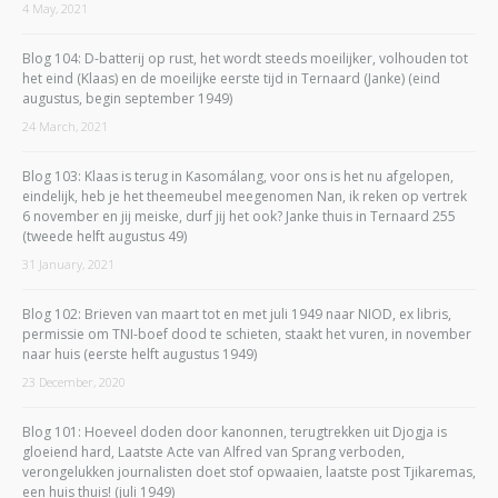
4 May, 2021
Blog 104: D-batterij op rust, het wordt steeds moeilijker, volhouden tot
het eind (Klaas) en de moeilijke eerste tijd in Ternaard (Janke) (eind
augustus, begin september 1949)
24 March, 2021
Blog 103: Klaas is terug in Kasomálang, voor ons is het nu afgelopen,
eindelijk, heb je het theemeubel meegenomen Nan, ik reken op vertrek
6 november en jij meiske, durf jij het ook? Janke thuis in Ternaard 255
(tweede helft augustus 49)
31 January, 2021
Blog 102: Brieven van maart tot en met juli 1949 naar NIOD, ex libris,
permissie om TNI-boef dood te schieten, staakt het vuren, in november
naar huis (eerste helft augustus 1949)
23 December, 2020
Blog 101: Hoeveel doden door kanonnen, terugtrekken uit Djogja is
gloeiend hard, Laatste Acte van Alfred van Sprang verboden,
verongelukken journalisten doet stof opwaaien, laatste post Tjikaremas,
een huis thuis! (juli 1949)