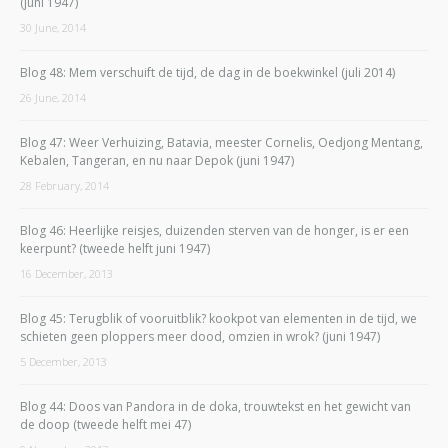
(juni 1947)
30 June, 2014
Blog 48: Mem verschuift de tijd, de dag in de boekwinkel (juli 2014)
26 June, 2014
Blog 47: Weer Verhuizing, Batavia, meester Cornelis, Oedjong Mentang,
Kebalen, Tangeran, en nu naar Depok (juni 1947)
28 February, 2014
Blog 46: Heerlijke reisjes, duizenden sterven van de honger, is er een
keerpunt? (tweede helft juni 1947)
16 December, 2013
Blog 45: Terugblik of vooruitblik? kookpot van elementen in de tijd, we
schieten geen ploppers meer dood, omzien in wrok? (juni 1947)
5 December, 2013
Blog 44: Doos van Pandora in de doka, trouwtekst en het gewicht van
de doop (tweede helft mei 47)