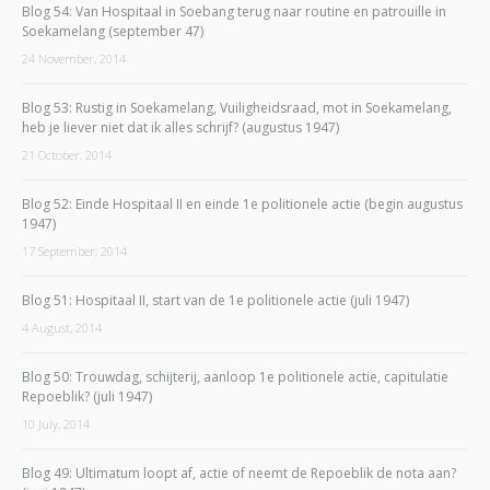
Blog 54: Van Hospitaal in Soebang terug naar routine en patrouille in
Soekamelang (september 47)
24 November, 2014
Blog 53: Rustig in Soekamelang, Vuiligheidsraad, mot in Soekamelang,
heb je liever niet dat ik alles schrijf? (augustus 1947)
21 October, 2014
Blog 52: Einde Hospitaal II en einde 1e politionele actie (begin augustus
1947)
17 September, 2014
Blog 51: Hospitaal II, start van de 1e politionele actie (juli 1947)
4 August, 2014
Blog 50: Trouwdag, schijterij, aanloop 1e politionele actie, capitulatie
Repoeblik? (juli 1947)
10 July, 2014
Blog 49: Ultimatum loopt af, actie of neemt de Repoeblik de nota aan?