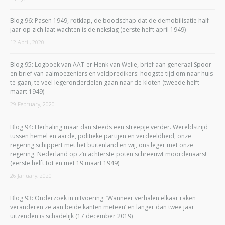
Blog 96: Pasen 1949, rotklap, de boodschap dat de demobilisatie half
jaar op zich laat wachten is de nekslag (eerste helft april 1949)
12 April, 2020
Blog 95: Logboek van AAT-er Henk van Welie, brief aan generaal Spoor
en brief van aalmoezeniers en veldpredikers: hoogste tijd om naar huis
te gaan, te veel legeronderdelen gaan naar de kloten (tweede helft
maart 1949)
29 February, 2020
Blog 94: Herhaling maar dan steeds een streepje verder. Wereldstrijd
tussen hemel en aarde, politieke partijen en verdeeldheid, onze
regering schippert met het buitenland en wij, ons leger met onze
regering. Nederland op z’n achterste poten schreeuwt moordenaars!
(eerste helft tot en met 19 maart 1949)
26 January, 2020
Blog 93: Onderzoek in uitvoering: ‘Wanneer verhalen elkaar raken
veranderen ze aan beide kanten meteen’ en langer dan twee jaar
uitzenden is schadelijk (17 december 2019)