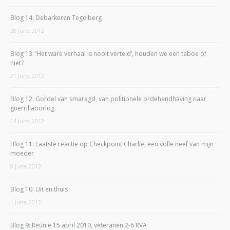
Blog 14: Debarkeren Tegelberg
28 June, 2012
Blog 13: ‘Het ware verhaal is nooit verteld’, houden we een taboe of
niet?
21 June, 2012
Blog 12: Gordel van smaragd, van politionele ordehandhaving naar
guerrillaoorlog
14 June, 2012
Blog 11: Laatste reactie op Checkpoint Charlie, een volle neef van mijn
moeder
8 June, 2012
Blog 10: Uit en thuis
1 June, 2012
Blog 9: Reünie 15 april 2010, veteranen 2-6 RVA