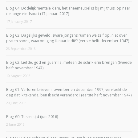
Blog 64: Dodelijk mentale klem, het Theemeubel is bij mij thuis, op naar
de lange eindspurt (17 januari 2017)
17 January, 2017
Blog 63: Dagelijks geweld, zware jongens ruimen we zelf op, niet over
praten snoes, waarom ging ik naar Indië? (eerste helft december 1947)
26 September, 2016
Blog 62: Liefde, god en guerrilla, meteen de schrik erin brengen (tweede
helft november 1947)
10 August, 2016
Blog 61: Verloren brieven november en december 1997, vervloekt de
dag dat ik tekende, ben ik echt veranderd? (eerste helft november 1947)
20 June, 2016
Blog 60: Tussentijd (juni 2016)
2 June, 2016