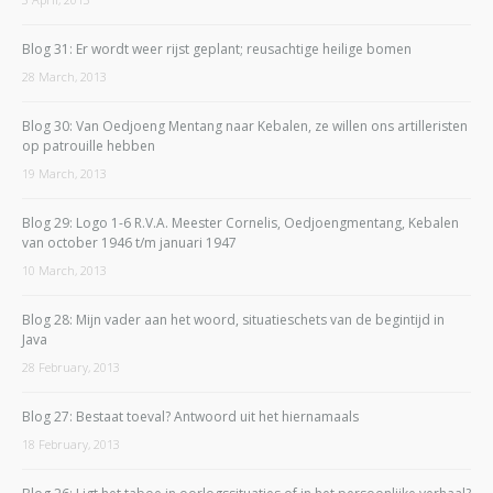
Blog 31: Er wordt weer rijst geplant; reusachtige heilige bomen
28 March, 2013
Blog 30: Van Oedjoeng Mentang naar Kebalen, ze willen ons artilleristen
op patrouille hebben
19 March, 2013
Blog 29: Logo 1-6 R.V.A. Meester Cornelis, Oedjoengmentang, Kebalen
van october 1946 t/m januari 1947
10 March, 2013
Blog 28: Mijn vader aan het woord, situatieschets van de begintijd in
Java
28 February, 2013
Blog 27: Bestaat toeval? Antwoord uit het hiernamaals
18 February, 2013