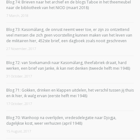
Blog 74: Brieven naar het archief en de blogs Taboe in het theemeubel
naar de bibliotheek van het NIOD (maart 2018)
7 March, 2018
Blog 73: Kasomálang, de onrust neemt weer toe, er zijn zo ontzettend
veel mensen die zich geen voorstelling kunnen maken van het leven van
de militairen hier, 452ste brief, een dagboek zoals nooit geschreven
27 November, 2017
Blog 72: van Soekamandi naar Kasomálang, theefabriek draait, hard
werken, een brief van Janke, ik kan niet denken (tweede helft mei 1948)
31 October, 2017
Blog 71: Gokken, drinken en klappen uitdelen, het verschil tussen jij thuis
en ik hier, ik walg ervan (eerste helft mei 1948)
17 October, 2017
Blog 70: Wanhoop na overlijden, vredesdelegatie naar Djogja,
dagelijkse kost, weer verhuizen (april 1948)
15 August, 2017