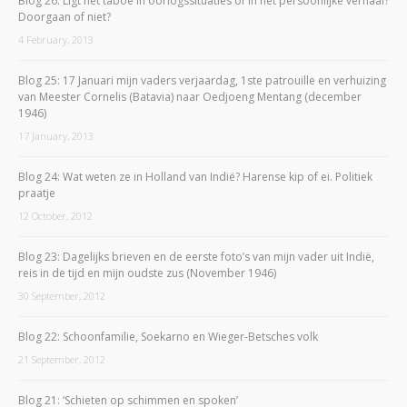
Blog 26: Ligt het taboe in oorlogssituaties of in het persoonlijke verhaal?
Doorgaan of niet?
4 February, 2013
Blog 25: 17 Januari mijn vaders verjaardag, 1ste patrouille en verhuizing
van Meester Cornelis (Batavia) naar Oedjoeng Mentang (december
1946)
17 January, 2013
Blog 24: Wat weten ze in Holland van Indië? Harense kip of ei. Politiek
praatje
12 October, 2012
Blog 23: Dagelijks brieven en de eerste foto’s van mijn vader uit Indië,
reis in de tijd en mijn oudste zus (November 1946)
30 September, 2012
Blog 22: Schoonfamilie, Soekarno en Wieger-Betsches volk
21 September, 2012
Blog 21: ‘Schieten op schimmen en spoken’