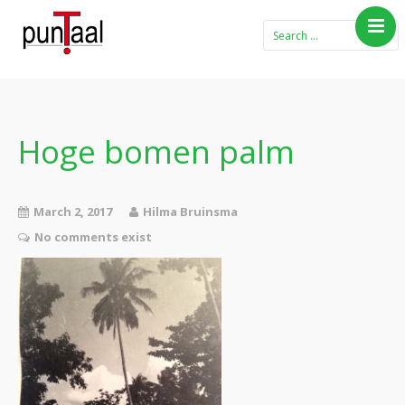
Home
Blog Taboe in het
theemeubel
Hoge bomen palm
Boeken
Verhalen
March 2, 2017
Hilma Bruinsma
Gedichten
No comments exist
Contact