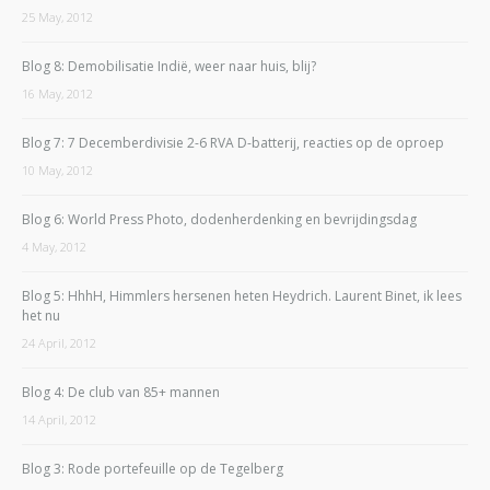
25 May, 2012
Blog 8: Demobilisatie Indië, weer naar huis, blij?
16 May, 2012
Blog 7: 7 Decemberdivisie 2-6 RVA D-batterij, reacties op de oproep
10 May, 2012
Blog 6: World Press Photo, dodenherdenking en bevrijdingsdag
4 May, 2012
Blog 5: HhhH, Himmlers hersenen heten Heydrich. Laurent Binet, ik lees
het nu
24 April, 2012
Blog 4: De club van 85+ mannen
14 April, 2012
Blog 3: Rode portefeuille op de Tegelberg