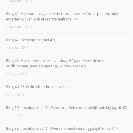
9 November, 2013
Blog 43: Mijn vader is geen nette fotoplakker en foto’s pletten, mijn
moeder bijt van zich af (eerste helft mei 47)
3 November, 2013
Blog 42: Flessenpost (mei 47)
4 October, 2013
Blog 41: Mijn moeder wordt vandaag 89 jaar, kleinode met
veldbloemen, naar Tangerang 2-6 RVA (april 47)
4 August, 2013
Blog 40: 7500 dichtbeschreven kantjes
23 July, 2013
Blog 39: hospitaal deel VII, Geboorte Betsche, eindelijk ontslag (april 47)
18 July, 2013
Blog 38: hospitaal deel VI, Overeenkomst van Linggadjati (maart 47)