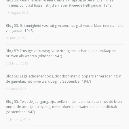
Blog 59: Velen hebben al een kruisje, wij zijn bijna oerang tani mee,
immens contrast tussen strijd en leven (tweede helft januari 1948)
15 August, 2015
Blog 58: Grimmigheid voorbij grenzen, het graf was al klaar (eerste helft
van januari 1948)
18 June, 2015
Blog 57: Ernstige verruwing, voorzichtig met schatten, de brulaap en
brieven als kranten (oktober 1947)
25 March, 2015
Blog 56: Lege schoenendoos, doodschieten ploppers en verzoening in
de gamelan, het ruwe werk begint (september 1947)
6 March, 2015
Blog 55: Tweede jaargang, rijst pellen in de nacht, schieten met de bren
onder de arm, tjoep tsjieng, meer bloed dan water in de mandiebak
(september 1947)
13 January, 2015