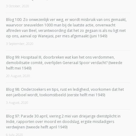
3 October, 2020
Blog 100: Zo onwezenlijk ver weg, er wordt misbruik van ons gemaakt,
waarvoor sneuvelden 1000 man bij de laatste actie, onverwacht
aftreden van Beel, verantwoording dat het zo gegaan is als nu ligt niet
op ons, aanval op Wanejasi, per mes afgemaakt (juni 1949)
3 September, 2020
Blog 99: Hospitaal III, doorbreken wat kan het ons verdommen,
demobilisatie comité, overlijden Generaal Spoor verdacht? (tweede
helft mei 1949)
20 August, 2020
Blog 98: Onderzoekers en tips, rust en ledigheid, voorkomen dat het
een janboel wordt, toekomstbeeld (eerste helft mei 1949)
3 August, 2020
Blog 97: Parade 30 april, viering 2 mei van driejarige dienstplicht in
Indië, rapporten over moord en doodslag, ergste misdadigers
verdwijnen (tweede helft april 1949)
6 July, 2020