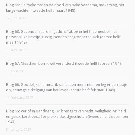
Blog 69: De toekomst en de dood van pake Veenema, mokerslag, het
lange wachten (tweede helft maart 1948)
12 June, 2017
Blog 68: Gecondenseerd in gedicht Taboe in het theemeubel, het
persoonlijke bevrijd, rustig, bendes hergroeperen zich (eerste helft
maart 1948)
18 May, 2017
Blog 67: Misschien ben ik wel veranderd (tweede helft februari 1948)
11 April, 2017
Blog 66: Goddelijk dilemma, ik schiet een mens neer en leg er een lapje
op, eeuwige cirkelgang van het leven (eerste helft februari 1948)
14 February, 2017
Blog 65: Verlof in Bandoeng, EM brengers van recht, veiligheid, vrijheid
en geluk, kerstfeest. Ter plekke doodgeschoten (tweede helft december
1947)
31 January, 2017