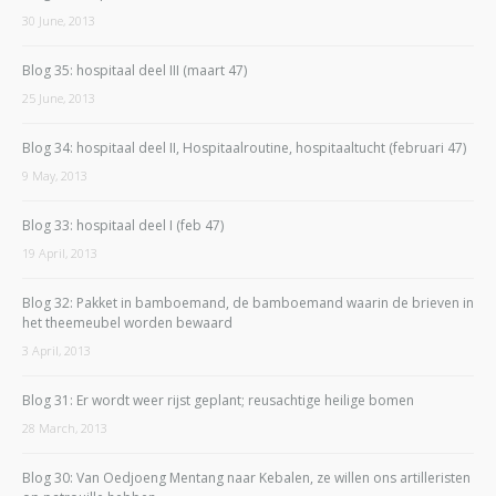
30 June, 2013
Blog 35: hospitaal deel III (maart 47)
25 June, 2013
Blog 34: hospitaal deel II, Hospitaalroutine, hospitaaltucht (februari 47)
9 May, 2013
Blog 33: hospitaal deel I (feb 47)
19 April, 2013
Blog 32: Pakket in bamboemand, de bamboemand waarin de brieven in
het theemeubel worden bewaard
3 April, 2013
Blog 31: Er wordt weer rijst geplant; reusachtige heilige bomen
28 March, 2013
Blog 30: Van Oedjoeng Mentang naar Kebalen, ze willen ons artilleristen