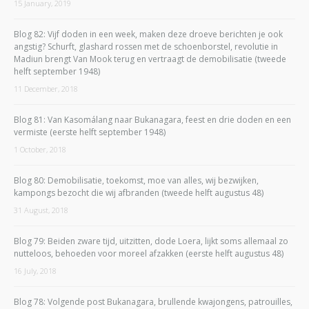
15 January, 2019
Blog 82: Vijf doden in een week, maken deze droeve berichten je ook
angstig? Schurft, glashard rossen met de schoenborstel, revolutie in
Madiun brengt Van Mook terug en vertraagt de demobilisatie (tweede
helft september 1948)
11 December, 2018
Blog 81: Van Kasomálang naar Bukanagara, feest en drie doden en een
vermiste (eerste helft september 1948)
1 October, 2018
Blog 80: Demobilisatie, toekomst, moe van alles, wij bezwijken,
kampongs bezocht die wij afbranden (tweede helft augustus 48)
31 August, 2018
Blog 79: Beiden zware tijd, uitzitten, dode Loera, lijkt soms allemaal zo
nutteloos, behoeden voor moreel afzakken (eerste helft augustus 48)
16 July, 2018
Blog 78: Volgende post Bukanagara, brullende kwajongens, patrouilles,