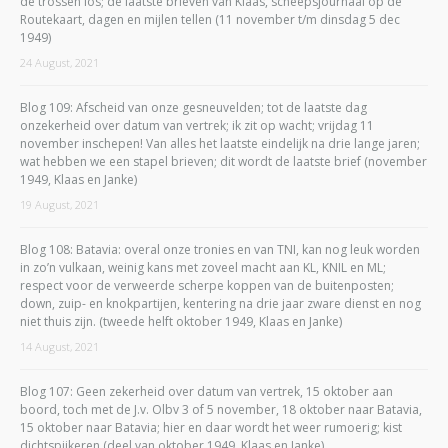
de trossen los; de laatste brieven van Klaas, scheepsjournaal op de
Routekaart, dagen en mijlen tellen (11 november t/m dinsdag 5 dec
1949)
24 August, 2021
Blog 109: Afscheid van onze gesneuvelden; tot de laatste dag
onzekerheid over datum van vertrek; ik zit op wacht; vrijdag 11
november inschepen! Van alles het laatste eindelijk na drie lange jaren;
wat hebben we een stapel brieven; dit wordt de laatste brief (november
1949, Klaas en Janke)
19 August, 2021
Blog 108: Batavia: overal onze tronies en van TNI, kan nog leuk worden
in zo’n vulkaan, weinig kans met zoveel macht aan KL, KNIL en ML;
respect voor de verweerde scherpe koppen van de buitenposten;
down, zuip- en knokpartijen, kentering na drie jaar zware dienst en nog
niet thuis zijn. (tweede helft oktober 1949, Klaas en Janke)
14 August, 2021
Blog 107: Geen zekerheid over datum van vertrek, 15 oktober aan
boord, toch met de J.v. Olbv 3 of 5 november, 18 oktober naar Batavia,
15 oktober naar Batavia; hier en daar wordt het weer rumoerig; kist
dichtspijkeren (deel van oktober 1949, Klaas en Janke)