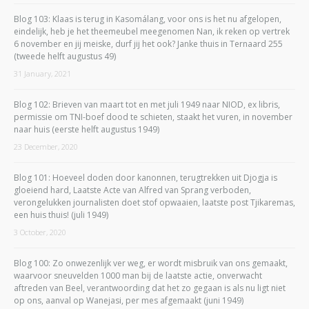
Blog 103: Klaas is terug in Kasomálang, voor ons is het nu afgelopen,
eindelijk, heb je het theemeubel meegenomen Nan, ik reken op vertrek
6 november en jij meiske, durf jij het ook? Janke thuis in Ternaard 255
(tweede helft augustus 49)
31 January, 2021
Blog 102: Brieven van maart tot en met juli 1949 naar NIOD, ex libris,
permissie om TNI-boef dood te schieten, staakt het vuren, in november
naar huis (eerste helft augustus 1949)
23 December, 2020
Blog 101: Hoeveel doden door kanonnen, terugtrekken uit Djogja is
gloeiend hard, Laatste Acte van Alfred van Sprang verboden,
verongelukken journalisten doet stof opwaaien, laatste post Tjikaremas,
een huis thuis! (juli 1949)
3 October, 2020
Blog 100: Zo onwezenlijk ver weg, er wordt misbruik van ons gemaakt,
waarvoor sneuvelden 1000 man bij de laatste actie, onverwacht
aftreden van Beel, verantwoording dat het zo gegaan is als nu ligt niet
op ons, aanval op Wanejasi, per mes afgemaakt (juni 1949)