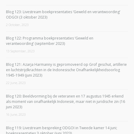
Blog 123: Livestream boekpresentaties ‘Geweld en verantwoording’
ODGOI (3 oktober 2023)
2 October, 2023
Blog 122: Programma boekpresentaties ‘Geweld en
verantwoording’ (september 2023)
13 September, 2023
Blog 121: Azarja Harmanny is gepromoveerd op Grof geschut, artillerie
en luchtstrijdkrachten in de Indonesische Onafhankelijkheidsoorlog
1945-1949 (juni 2023)
22 June, 2023
Blog 120: Beeldvorming bij de veteranen en 17 augustus 1945 erkend
als moment van onafhankelijk Indonesië, maar niet in juridische zin (16
juni 2023)
16 June, 2023
Blog 119: Livestream bespreking ODGOI in Tweede kamer 14 juni;
boekpresentaties 3 oktober (juni 2023)