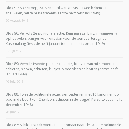
Blog 91: Spiertroep, zwevende Siliwangidivisie, twee bekenden
sneuvelen, militaire begrafenis (eerste helft februari 1949)
20 August, 2019
Blog 90: Vervolg 2e politionele actie, Kuningan zal blij zijn wanneer wij
ophoepelen, banger voor ons dan voor de bendes, terug naar
Kasomálang (tweede helft januari tot en met 4 februari 1949)
6 August, 2019
Blog 89: Vervolg tweede politionele actie, brieven van mijn moeder,
schieten, slapen, schieten, klusjes, bloed vlees en botten (eerste helft
januari 1949)
16 July, 2019
Blog 88: Tweede politionele actie, vier batterijen met 16 kanonnen op
pad in de buurt van Cheribon, schieten in de leegte? Kerst (tweede helft
december 1948)
28 June, 2019
Blog 87: Schilderszaak overnemen, opmaat naar de tweede politionele