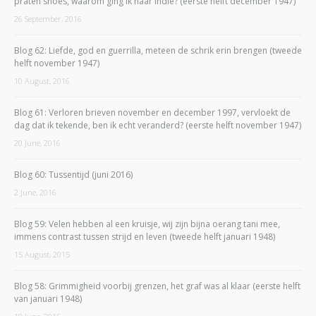
praten snoes, waarom ging ik naar Indië? (eerste helft december 1947)
26 September, 2016
Blog 62: Liefde, god en guerrilla, meteen de schrik erin brengen (tweede
helft november 1947)
10 August, 2016
Blog 61: Verloren brieven november en december 1997, vervloekt de
dag dat ik tekende, ben ik echt veranderd? (eerste helft november 1947)
20 June, 2016
Blog 60: Tussentijd (juni 2016)
2 June, 2016
Blog 59: Velen hebben al een kruisje, wij zijn bijna oerang tani mee,
immens contrast tussen strijd en leven (tweede helft januari 1948)
15 August, 2015
Blog 58: Grimmigheid voorbij grenzen, het graf was al klaar (eerste helft
van januari 1948)