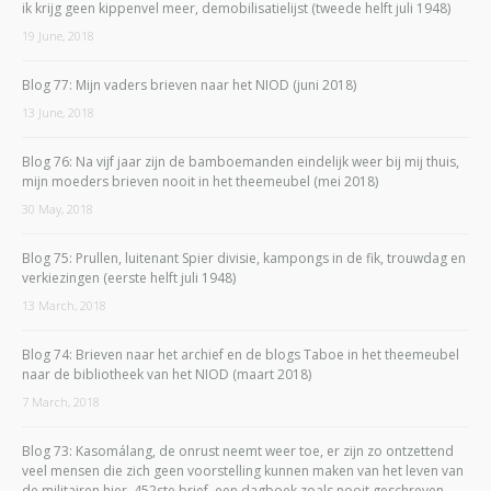
ik krijg geen kippenvel meer, demobilisatielijst (tweede helft juli 1948)
19 June, 2018
Blog 77: Mijn vaders brieven naar het NIOD (juni 2018)
13 June, 2018
Blog 76: Na vijf jaar zijn de bamboemanden eindelijk weer bij mij thuis,
mijn moeders brieven nooit in het theemeubel (mei 2018)
30 May, 2018
Blog 75: Prullen, luitenant Spier divisie, kampongs in de fik, trouwdag en
verkiezingen (eerste helft juli 1948)
13 March, 2018
Blog 74: Brieven naar het archief en de blogs Taboe in het theemeubel
naar de bibliotheek van het NIOD (maart 2018)
7 March, 2018
Blog 73: Kasomálang, de onrust neemt weer toe, er zijn zo ontzettend
veel mensen die zich geen voorstelling kunnen maken van het leven van
de militairen hier, 452ste brief, een dagboek zoals nooit geschreven