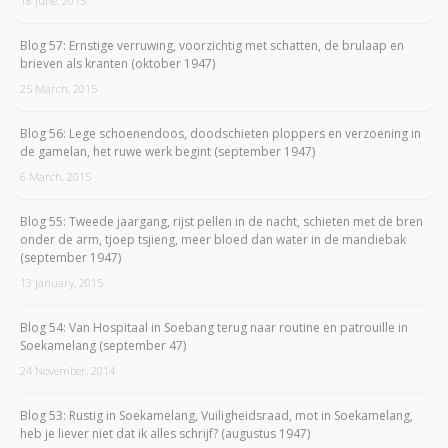
18 June, 2015
Blog 57: Ernstige verruwing, voorzichtig met schatten, de brulaap en
brieven als kranten (oktober 1947)
25 March, 2015
Blog 56: Lege schoenendoos, doodschieten ploppers en verzoening in
de gamelan, het ruwe werk begint (september 1947)
6 March, 2015
Blog 55: Tweede jaargang, rijst pellen in de nacht, schieten met de bren
onder de arm, tjoep tsjieng, meer bloed dan water in de mandiebak
(september 1947)
13 January, 2015
Blog 54: Van Hospitaal in Soebang terug naar routine en patrouille in
Soekamelang (september 47)
24 November, 2014
Blog 53: Rustig in Soekamelang, Vuiligheidsraad, mot in Soekamelang,
heb je liever niet dat ik alles schrijf? (augustus 1947)