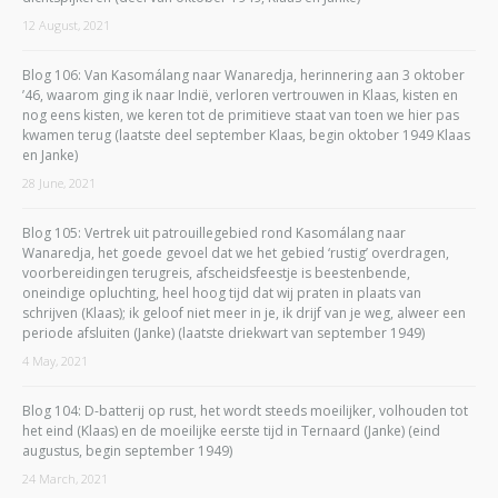
12 August, 2021
Blog 106: Van Kasomálang naar Wanaredja, herinnering aan 3 oktober
’46, waarom ging ik naar Indië, verloren vertrouwen in Klaas, kisten en
nog eens kisten, we keren tot de primitieve staat van toen we hier pas
kwamen terug (laatste deel september Klaas, begin oktober 1949 Klaas
en Janke)
28 June, 2021
Blog 105: Vertrek uit patrouillegebied rond Kasomálang naar
Wanaredja, het goede gevoel dat we het gebied ‘rustig’ overdragen,
voorbereidingen terugreis, afscheidsfeestje is beestenbende,
oneindige opluchting, heel hoog tijd dat wij praten in plaats van
schrijven (Klaas); ik geloof niet meer in je, ik drijf van je weg, alweer een
periode afsluiten (Janke) (laatste driekwart van september 1949)
4 May, 2021
Blog 104: D-batterij op rust, het wordt steeds moeilijker, volhouden tot
het eind (Klaas) en de moeilijke eerste tijd in Ternaard (Janke) (eind
augustus, begin september 1949)
24 March, 2021