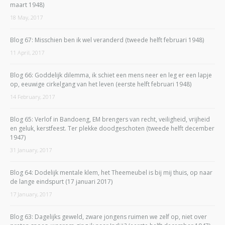
maart 1948)
18 May, 2017
Blog 67: Misschien ben ik wel veranderd (tweede helft februari 1948)
11 April, 2017
Blog 66: Goddelijk dilemma, ik schiet een mens neer en leg er een lapje
op, eeuwige cirkelgang van het leven (eerste helft februari 1948)
14 February, 2017
Blog 65: Verlof in Bandoeng, EM brengers van recht, veiligheid, vrijheid
en geluk, kerstfeest. Ter plekke doodgeschoten (tweede helft december
1947)
31 January, 2017
Blog 64: Dodelijk mentale klem, het Theemeubel is bij mij thuis, op naar
de lange eindspurt (17 januari 2017)
17 January, 2017
Blog 63: Dagelijks geweld, zware jongens ruimen we zelf op, niet over