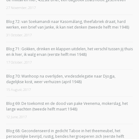
27 November, 2017
Blog 72: van Soekamandi naar Kasomálang, theefabriek draait, hard
werken, een brief van Janke, ik kan niet denken (tweede helft mei 1948)
31 October, 2017
Blog 71: Gokken, drinken en klappen uitdelen, het verschil tussen jij thuis
en ik hier, ik walg ervan (eerste helft mei 1948)
17 October, 2017
Blog 70: Wanhoop na overlijden, vredesdelegatie naar Djogja,
dagelijkse kost, weer verhuizen (april 1948)
15 August, 2017
Blog 69: De toekomst en de dood van pake Veenema, mokerslag, het
lange wachten (tweede helft maart 1948)
12 June, 2017
Blog 68: Gecondenseerd in gedicht Taboe in het theemeubel, het
persoonlijke bevrijd, rustig, bendes hergroeperen zich (eerste helft