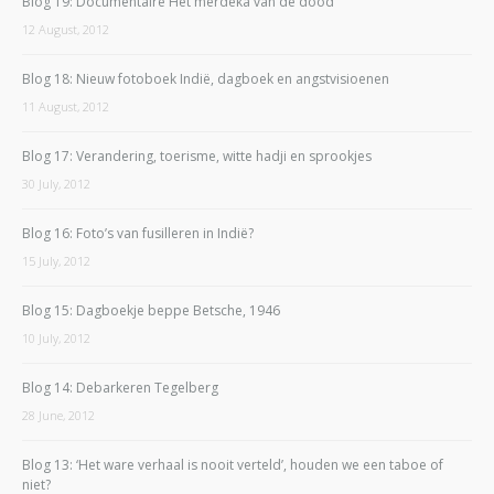
Blog 19: Documentaire Het merdeka van de dood
12 August, 2012
Blog 18: Nieuw fotoboek Indië, dagboek en angstvisioenen
11 August, 2012
Blog 17: Verandering, toerisme, witte hadji en sprookjes
30 July, 2012
Blog 16: Foto’s van fusilleren in Indië?
15 July, 2012
Blog 15: Dagboekje beppe Betsche, 1946
10 July, 2012
Blog 14: Debarkeren Tegelberg
28 June, 2012
Blog 13: ‘Het ware verhaal is nooit verteld’, houden we een taboe of
niet?