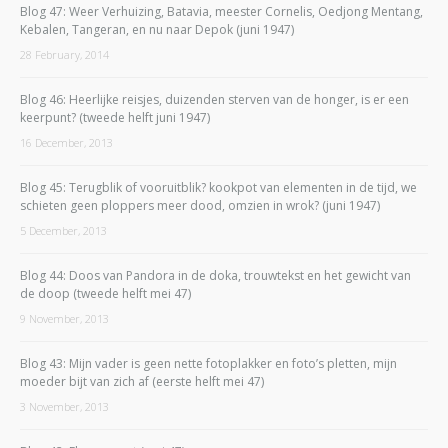
Blog 47: Weer Verhuizing, Batavia, meester Cornelis, Oedjong Mentang,
Kebalen, Tangeran, en nu naar Depok (juni 1947)
28 February, 2014
Blog 46: Heerlijke reisjes, duizenden sterven van de honger, is er een
keerpunt? (tweede helft juni 1947)
16 December, 2013
Blog 45: Terugblik of vooruitblik? kookpot van elementen in de tijd, we
schieten geen ploppers meer dood, omzien in wrok? (juni 1947)
5 December, 2013
Blog 44: Doos van Pandora in de doka, trouwtekst en het gewicht van
de doop (tweede helft mei 47)
9 November, 2013
Blog 43: Mijn vader is geen nette fotoplakker en foto’s pletten, mijn
moeder bijt van zich af (eerste helft mei 47)
3 November, 2013