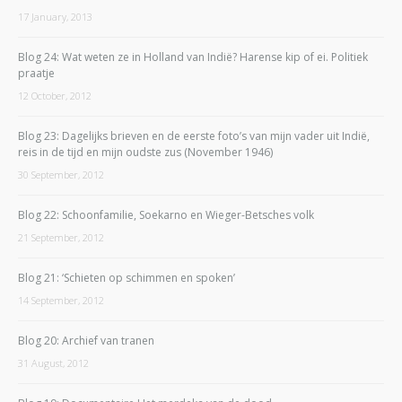
17 January, 2013
Blog 24: Wat weten ze in Holland van Indië? Harense kip of ei. Politiek
praatje
12 October, 2012
Blog 23: Dagelijks brieven en de eerste foto’s van mijn vader uit Indië,
reis in de tijd en mijn oudste zus (November 1946)
30 September, 2012
Blog 22: Schoonfamilie, Soekarno en Wieger-Betsches volk
21 September, 2012
Blog 21: ‘Schieten op schimmen en spoken’
14 September, 2012
Blog 20: Archief van tranen
31 August, 2012