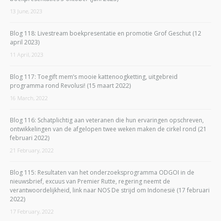
13 June, 2023
Blog 118: Livestream boekpresentatie en promotie Grof Geschut (12
april 2023)
11 April, 2023
Blog 117: Toegift mem’s mooie kattenoogketting, uitgebreid
programma rond Revolusi! (15 maart 2022)
16 March, 2022
Blog 116: Schatplichtig aan veteranen die hun ervaringen opschreven,
ontwikkelingen van de afgelopen twee weken maken de cirkel rond (21
februari 2022)
21 February, 2022
Blog 115: Resultaten van het onderzoeksprogramma ODGOI in de
nieuwsbrief, excuus van Premier Rutte, regering neemt de
verantwoordelijkheid, link naar NOS De strijd om Indonesië (17 februari
2022)
17 February, 2022