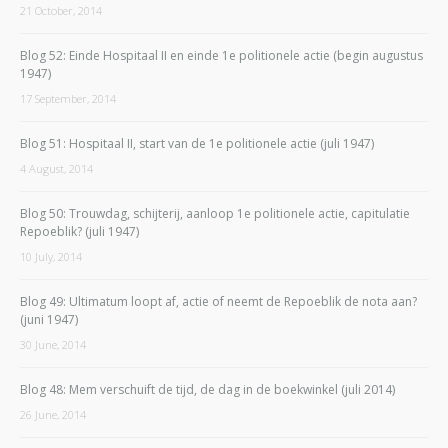
21 October, 2014
Blog 52: Einde Hospitaal II en einde 1e politionele actie (begin augustus
1947)
17 September, 2014
Blog 51: Hospitaal II, start van de 1e politionele actie (juli 1947)
4 August, 2014
Blog 50: Trouwdag, schijterij, aanloop 1e politionele actie, capitulatie
Repoeblik? (juli 1947)
10 July, 2014
Blog 49: Ultimatum loopt af, actie of neemt de Repoeblik de nota aan?
(juni 1947)
30 June, 2014
Blog 48: Mem verschuift de tijd, de dag in de boekwinkel (juli 2014)
26 June, 2014