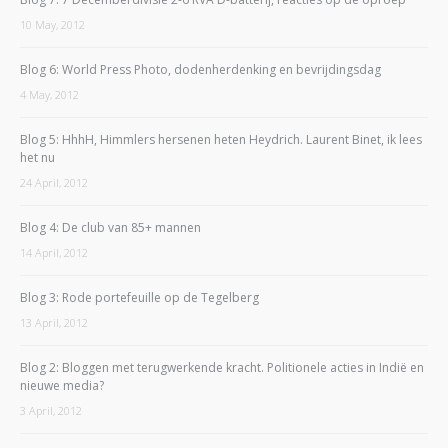
10 May, 2012
Blog 6: World Press Photo, dodenherdenking en bevrijdingsdag
4 May, 2012
Blog 5: HhhH, Himmlers hersenen heten Heydrich. Laurent Binet, ik lees
het nu
24 April, 2012
Blog 4: De club van 85+ mannen
14 April, 2012
Blog 3: Rode portefeuille op de Tegelberg
13 April, 2012
Blog 2: Bloggen met terugwerkende kracht. Politionele acties in Indië en
nieuwe media?
3 April, 2012