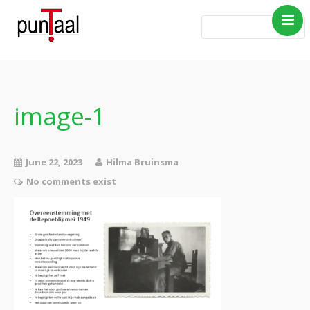
Home
Blog Taboe in het
theemeubel
image-1
Boeken
Verhalen
June 22, 2023
Hilma Bruinsma
Gedichten
No comments exist
Contact