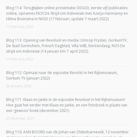
Blog 114: Terugkijken online presentatie ODGOI, eerste vijf publicaties
online, opnames NOS De Strijd om Indonesië met Azarja Harmanny en
Hilma Bruinsma in NIOD (17 februari, update 7 maart 2022)
15 February, 2022
Blog 113: Opening van Revolusi! en media: Omrop Fryslan, GorkumTV,
De Stad Gorinchem, Friesch Dagblad, Villa VdB, EenVandaag, NOS De
strijd om Indonesië (14 januari t/m 7 april 2022)
14 February, 2022
Blog 112: Opmaat naar de expositie Revolsi! in het Rijksmuseum,
Gorkum TV (januari 2022)
26 January, 2022
Blog 111: Klaas en Janke in de expositie Revolusi! in het Rijksmuseum!
Hoe gaat het verder met Klaas en Janke, en een fotoboek in plaats van
een ‘gewoon’ boek (december 2021)
29 December, 2021
Blog 110: AAN BOORD van de Johan van Oldenbarnevelt, 12 november