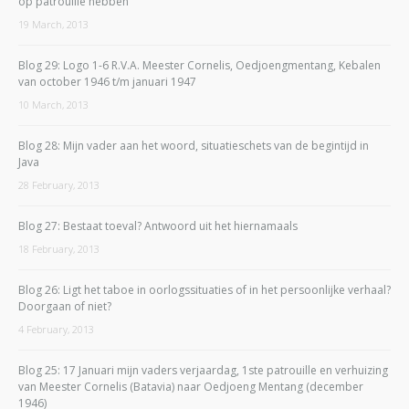
op patrouille hebben
19 March, 2013
Blog 29: Logo 1-6 R.V.A. Meester Cornelis, Oedjoengmentang, Kebalen
van october 1946 t/m januari 1947
10 March, 2013
Blog 28: Mijn vader aan het woord, situatieschets van de begintijd in
Java
28 February, 2013
Blog 27: Bestaat toeval? Antwoord uit het hiernamaals
18 February, 2013
Blog 26: Ligt het taboe in oorlogssituaties of in het persoonlijke verhaal?
Doorgaan of niet?
4 February, 2013
Blog 25: 17 Januari mijn vaders verjaardag, 1ste patrouille en verhuizing
van Meester Cornelis (Batavia) naar Oedjoeng Mentang (december
1946)