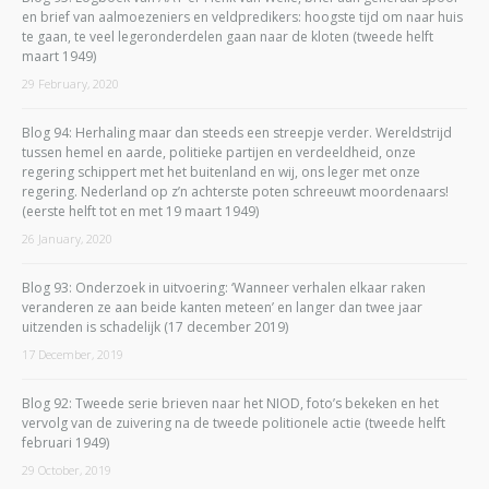
en brief van aalmoezeniers en veldpredikers: hoogste tijd om naar huis
te gaan, te veel legeronderdelen gaan naar de kloten (tweede helft
maart 1949)
29 February, 2020
Blog 94: Herhaling maar dan steeds een streepje verder. Wereldstrijd
tussen hemel en aarde, politieke partijen en verdeeldheid, onze
regering schippert met het buitenland en wij, ons leger met onze
regering. Nederland op z’n achterste poten schreeuwt moordenaars!
(eerste helft tot en met 19 maart 1949)
26 January, 2020
Blog 93: Onderzoek in uitvoering: ‘Wanneer verhalen elkaar raken
veranderen ze aan beide kanten meteen’ en langer dan twee jaar
uitzenden is schadelijk (17 december 2019)
17 December, 2019
Blog 92: Tweede serie brieven naar het NIOD, foto’s bekeken en het
vervolg van de zuivering na de tweede politionele actie (tweede helft
februari 1949)
29 October, 2019