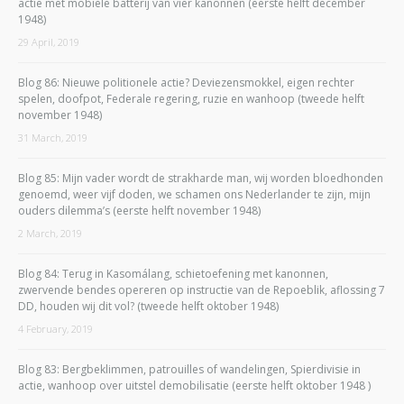
actie met mobiele batterij van vier kanonnen (eerste helft december
1948)
29 April, 2019
Blog 86: Nieuwe politionele actie? Deviezensmokkel, eigen rechter
spelen, doofpot, Federale regering, ruzie en wanhoop (tweede helft
november 1948)
31 March, 2019
Blog 85: Mijn vader wordt de strakharde man, wij worden bloedhonden
genoemd, weer vijf doden, we schamen ons Nederlander te zijn, mijn
ouders dilemma’s (eerste helft november 1948)
2 March, 2019
Blog 84: Terug in Kasomálang, schietoefening met kanonnen,
zwervende bendes opereren op instructie van de Repoeblik, aflossing 7
DD, houden wij dit vol? (tweede helft oktober 1948)
4 February, 2019
Blog 83: Bergbeklimmen, patrouilles of wandelingen, Spierdivisie in
actie, wanhoop over uitstel demobilisatie (eerste helft oktober 1948 )