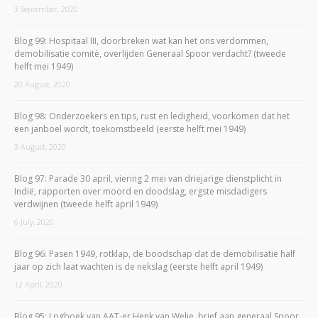
3 September, 2020
Blog 99: Hospitaal III, doorbreken wat kan het ons verdommen,
demobilisatie comité, overlijden Generaal Spoor verdacht? (tweede
helft mei 1949)
20 August, 2020
Blog 98: Onderzoekers en tips, rust en ledigheid, voorkomen dat het
een janboel wordt, toekomstbeeld (eerste helft mei 1949)
3 August, 2020
Blog 97: Parade 30 april, viering 2 mei van driejarige dienstplicht in
Indië, rapporten over moord en doodslag, ergste misdadigers
verdwijnen (tweede helft april 1949)
6 July, 2020
Blog 96: Pasen 1949, rotklap, de boodschap dat de demobilisatie half
jaar op zich laat wachten is de nekslag (eerste helft april 1949)
12 April, 2020
Blog 95: Logboek van AAT-er Henk van Welie, brief aan generaal Spoor