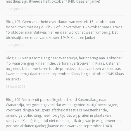
niet thuis zijn. (tweede helft oktober 1949, Klaas en Janke)
14 August, 2021
Blog 107: Geen zekerheid over datum van vertrek, 15 oktober aan
boord, toch met de J.v. Olbv 3 of 5 november, 18 oktober naar Batavia,
15 oktober naar Batavia; hier en daar wordt het weer rumoerig; kist
dichtspijkeren (deel van oktober 1949, Klaas en Janke)
12 August, 2021
Blog 106: Van Kasomálang naar Wanaredja, herinnering aan 3 oktober
’46, waarom ging ik naar Indië, verloren vertrouwen in Klaas, kisten en
nog eens kisten, we keren tot de primitieve staat van toen we hier pas
kwamen terug (laatste deel september Klaas, begin oktober 1949 Klaas
en Janke)
28 June, 2021
Blog 105: Vertrek uit patrouillegebied rond Kasomálang naar
Wanaredja, het goede gevoel dat we het gebied ‘rustig’ overdragen,
voorbereidingen terugreis, afscheidsfeestje is beestenbende,
oneindige opluchting, heel hoog tijd dat wij praten in plaats van
schrijven (Klaas); ik geloof niet meer in je, ik drijf van je weg, alweer een
periode afsluiten (Janke) (laatste driekwart van september 1949)