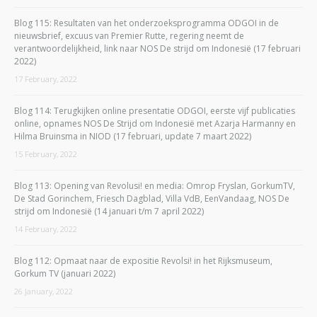
Blog 115: Resultaten van het onderzoeksprogramma ODGOI in de
nieuwsbrief, excuus van Premier Rutte, regering neemt de
verantwoordelijkheid, link naar NOS De strijd om Indonesië (17 februari
2022)
17 February, 2022
Blog 114: Terugkijken online presentatie ODGOI, eerste vijf publicaties
online, opnames NOS De Strijd om Indonesië met Azarja Harmanny en
Hilma Bruinsma in NIOD (17 februari, update 7 maart 2022)
15 February, 2022
Blog 113: Opening van Revolusi! en media: Omrop Fryslan, GorkumTV,
De Stad Gorinchem, Friesch Dagblad, Villa VdB, EenVandaag, NOS De
strijd om Indonesië (14 januari t/m 7 april 2022)
14 February, 2022
Blog 112: Opmaat naar de expositie Revolsi! in het Rijksmuseum,
Gorkum TV (januari 2022)
26 January, 2022