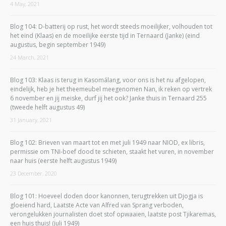
4 May, 2021
Blog 104: D-batterij op rust, het wordt steeds moeilijker, volhouden tot
het eind (Klaas) en de moeilijke eerste tijd in Ternaard (Janke) (eind
augustus, begin september 1949)
24 March, 2021
Blog 103: Klaas is terug in Kasomálang, voor ons is het nu afgelopen,
eindelijk, heb je het theemeubel meegenomen Nan, ik reken op vertrek
6 november en jij meiske, durf jij het ook? Janke thuis in Ternaard 255
(tweede helft augustus 49)
31 January, 2021
Blog 102: Brieven van maart tot en met juli 1949 naar NIOD, ex libris,
permissie om TNI-boef dood te schieten, staakt het vuren, in november
naar huis (eerste helft augustus 1949)
23 December, 2020
Blog 101: Hoeveel doden door kanonnen, terugtrekken uit Djogja is
gloeiend hard, Laatste Acte van Alfred van Sprang verboden,
verongelukken journalisten doet stof opwaaien, laatste post Tjikaremas,
een huis thuis! (juli 1949)