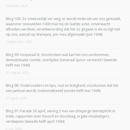
3 October, 2020
Blog 100: Zo onwezenlijk ver weg, er wordt misbruik van ons gemaakt,
waarvoor sneuvelden 1000 man bij de laatste actie, onverwacht
aftreden van Beel, verantwoording dat het zo gegaan is als nu ligt niet
op ons, aanval op Wanejasi, per mes afgemaakt (juni 1949)
3 September, 2020
Blog 99: Hospitaal III, doorbreken wat kan het ons verdommen,
demobilisatie comité, overlijden Generaal Spoor verdacht? (tweede
helft mei 1949)
20 August, 2020
Blog 98: Onderzoekers en tips, rust en ledigheid, voorkomen dat het
een janboel wordt, toekomstbeeld (eerste helft mei 1949)
3 August, 2020
Blog 97: Parade 30 april, viering 2 mei van driejarige dienstplicht in
Indië, rapporten over moord en doodslag, ergste misdadigers
verdwijnen (tweede helft april 1949)
6 July, 2020