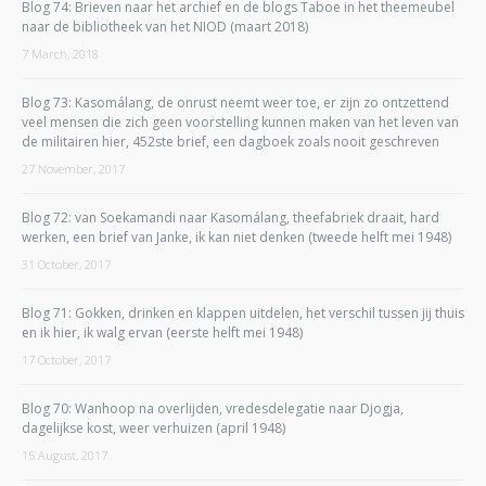
Blog 74: Brieven naar het archief en de blogs Taboe in het theemeubel
naar de bibliotheek van het NIOD (maart 2018)
7 March, 2018
Blog 73: Kasomálang, de onrust neemt weer toe, er zijn zo ontzettend
veel mensen die zich geen voorstelling kunnen maken van het leven van
de militairen hier, 452ste brief, een dagboek zoals nooit geschreven
27 November, 2017
Blog 72: van Soekamandi naar Kasomálang, theefabriek draait, hard
werken, een brief van Janke, ik kan niet denken (tweede helft mei 1948)
31 October, 2017
Blog 71: Gokken, drinken en klappen uitdelen, het verschil tussen jij thuis
en ik hier, ik walg ervan (eerste helft mei 1948)
17 October, 2017
Blog 70: Wanhoop na overlijden, vredesdelegatie naar Djogja,
dagelijkse kost, weer verhuizen (april 1948)
15 August, 2017