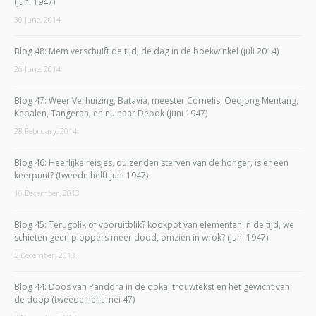
(juni 1947)
30 June, 2014
Blog 48: Mem verschuift de tijd, de dag in de boekwinkel (juli 2014)
26 June, 2014
Blog 47: Weer Verhuizing, Batavia, meester Cornelis, Oedjong Mentang,
Kebalen, Tangeran, en nu naar Depok (juni 1947)
28 February, 2014
Blog 46: Heerlijke reisjes, duizenden sterven van de honger, is er een
keerpunt? (tweede helft juni 1947)
16 December, 2013
Blog 45: Terugblik of vooruitblik? kookpot van elementen in de tijd, we
schieten geen ploppers meer dood, omzien in wrok? (juni 1947)
5 December, 2013
Blog 44: Doos van Pandora in de doka, trouwtekst en het gewicht van
de doop (tweede helft mei 47)