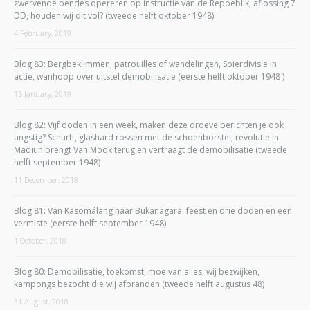
zwervende bendes opereren op instructie van de Repoeblik, aflossing 7
DD, houden wij dit vol? (tweede helft oktober 1948)
4 February, 2019
Blog 83: Bergbeklimmen, patrouilles of wandelingen, Spierdivisie in
actie, wanhoop over uitstel demobilisatie (eerste helft oktober 1948 )
15 January, 2019
Blog 82: Vijf doden in een week, maken deze droeve berichten je ook
angstig? Schurft, glashard rossen met de schoenborstel, revolutie in
Madiun brengt Van Mook terug en vertraagt de demobilisatie (tweede
helft september 1948)
11 December, 2018
Blog 81: Van Kasomálang naar Bukanagara, feest en drie doden en een
vermiste (eerste helft september 1948)
1 October, 2018
Blog 80: Demobilisatie, toekomst, moe van alles, wij bezwijken,
kampongs bezocht die wij afbranden (tweede helft augustus 48)
31 August, 2018