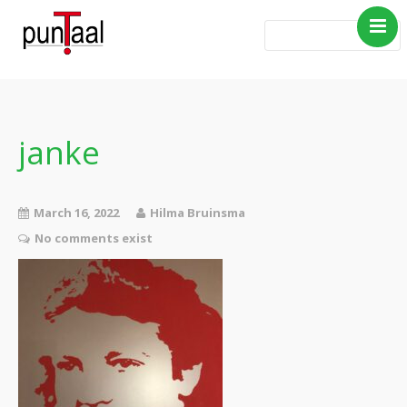
Home
Blog Taboe in het
theemeubel
janke
Boeken
Verhalen
March 16, 2022
Hilma Bruinsma
Gedichten
No comments exist
Contact