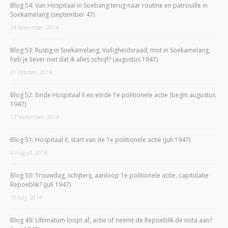
Blog 54: Van Hospitaal in Soebang terug naar routine en patrouille in
Soekamelang (september 47)
24 November, 2014
Blog 53: Rustig in Soekamelang, Vuiligheidsraad, mot in Soekamelang,
heb je liever niet dat ik alles schrijf? (augustus 1947)
21 October, 2014
Blog 52: Einde Hospitaal II en einde 1e politionele actie (begin augustus
1947)
17 September, 2014
Blog 51: Hospitaal II, start van de 1e politionele actie (juli 1947)
4 August, 2014
Blog 50: Trouwdag, schijterij, aanloop 1e politionele actie, capitulatie
Repoeblik? (juli 1947)
10 July, 2014
Blog 49: Ultimatum loopt af, actie of neemt de Repoeblik de nota aan?