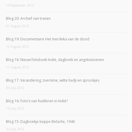
14 September, 2012
Blog 20: Archief van tranen
31 August, 2012
Blog 19: Documentaire Het merdeka van de dood
12 August, 2012
Blog 18: Nieuw fotoboek Indië, dagboek en angstvisioenen
11 August, 2012
Blog 17: Verandering, toerisme, witte hadji en sprookjes
30 July, 2012
Blog 16: Foto’s van fusilleren in Indië?
15 July, 2012
Blog 15: Dagboekje beppe Betsche, 1946
10 July, 2012