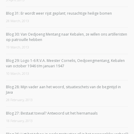
Blog 31: Er wordt weer rijst geplant; reusachtige heilige bomen
28 March, 2013
Blog 30: Van Oedjoeng Mentang naar Kebalen, ze willen ons artilleristen
op patrouille hebben
19 March, 2013
Blog 29: Logo 1-6 R.V.A. Meester Cornelis, Oedjoengmentang, Kebalen
van october 1946 t/m januari 1947
10 March, 2013
Blog 28: Mijn vader aan het woord, situatieschets van de begintijd in
Java
28 February, 2013
Blog 27: Bestaat toeval? Antwoord uit het hiernamaals
18 February, 2013