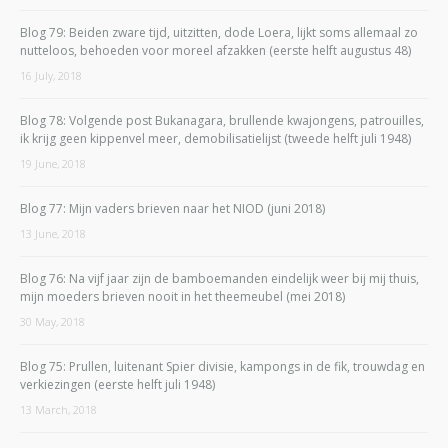
Blog 79: Beiden zware tijd, uitzitten, dode Loera, lijkt soms allemaal zo
nutteloos, behoeden voor moreel afzakken (eerste helft augustus 48)
16 July, 2018
Blog 78: Volgende post Bukanagara, brullende kwajongens, patrouilles,
ik krijg geen kippenvel meer, demobilisatielijst (tweede helft juli 1948)
19 June, 2018
Blog 77: Mijn vaders brieven naar het NIOD (juni 2018)
13 June, 2018
Blog 76: Na vijf jaar zijn de bamboemanden eindelijk weer bij mij thuis,
mijn moeders brieven nooit in het theemeubel (mei 2018)
30 May, 2018
Blog 75: Prullen, luitenant Spier divisie, kampongs in de fik, trouwdag en
verkiezingen (eerste helft juli 1948)
13 March, 2018