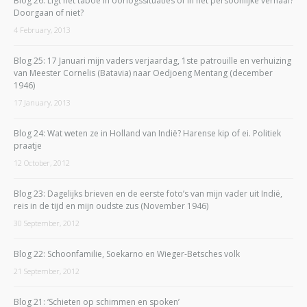
Blog 26: Ligt het taboe in oorlogssituaties of in het persoonlijke verhaal?
Doorgaan of niet?
4 February, 2013
Blog 25: 17 Januari mijn vaders verjaardag, 1ste patrouille en verhuizing
van Meester Cornelis (Batavia) naar Oedjoeng Mentang (december
1946)
17 January, 2013
Blog 24: Wat weten ze in Holland van Indië? Harense kip of ei. Politiek
praatje
12 October, 2012
Blog 23: Dagelijks brieven en de eerste foto’s van mijn vader uit Indië,
reis in de tijd en mijn oudste zus (November 1946)
30 September, 2012
Blog 22: Schoonfamilie, Soekarno en Wieger-Betsches volk
21 September, 2012
Blog 21: ‘Schieten op schimmen en spoken’