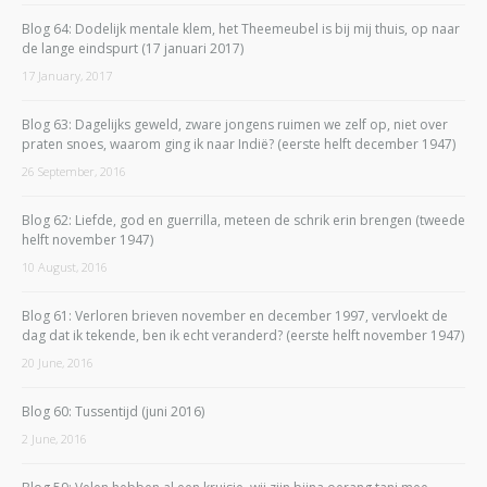
Blog 64: Dodelijk mentale klem, het Theemeubel is bij mij thuis, op naar
de lange eindspurt (17 januari 2017)
17 January, 2017
Blog 63: Dagelijks geweld, zware jongens ruimen we zelf op, niet over
praten snoes, waarom ging ik naar Indië? (eerste helft december 1947)
26 September, 2016
Blog 62: Liefde, god en guerrilla, meteen de schrik erin brengen (tweede
helft november 1947)
10 August, 2016
Blog 61: Verloren brieven november en december 1997, vervloekt de
dag dat ik tekende, ben ik echt veranderd? (eerste helft november 1947)
20 June, 2016
Blog 60: Tussentijd (juni 2016)
2 June, 2016