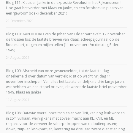
Blog 111: Klaas en Janke in de expositie Revolusi! in het Rijksmuseum!
Hoe gaat het verder met Klaas en Janke, en een fotoboek in plaats van
een ‘gewoon’ boek (december 2021)
29 December, 2021
Blog 110: AAN BOORD van de Johan van Oldenbarnevelt, 12 november
de trossen los; de laatste brieven van Klaas, scheepsjournaal op de
Routekaart, dagen en mijlen tellen (11 november t/m dinsdag 5 dec
1949)
24 August, 2021
Blog 109: Afscheid van onze gesneuvelden; tot de laatste dag
onzekerheid over datum van vertrek; ik zit op wacht; vrijdag 11
november inschepen! Van alles het laatste eindelijk na drie lange jaren;
wat hebben we een stapel brieven; dit wordt de laatste brief (november
1949, Klaas en Janke)
19 August, 2021
Blog 108: Batavia: overal onze tronies en van TNI, kan nog leuk worden
in zo’n vulkaan, weinig kans met zoveel macht aan KL, KNIL en ML;
respect voor de verweerde scherpe koppen van de buitenposten;
down, zuip- en knokpartijen, kentering na drie jaar zware dienst en nog