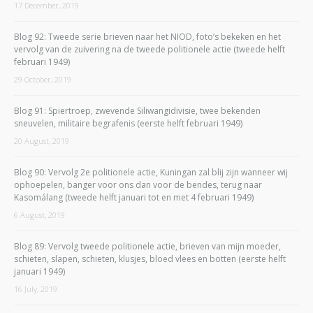
17 December, 2019
Blog 92: Tweede serie brieven naar het NIOD, foto’s bekeken en het
vervolg van de zuivering na de tweede politionele actie (tweede helft
februari 1949)
29 October, 2019
Blog 91: Spiertroep, zwevende Siliwangidivisie, twee bekenden
sneuvelen, militaire begrafenis (eerste helft februari 1949)
20 August, 2019
Blog 90: Vervolg 2e politionele actie, Kuningan zal blij zijn wanneer wij
ophoepelen, banger voor ons dan voor de bendes, terug naar
Kasomálang (tweede helft januari tot en met 4 februari 1949)
6 August, 2019
Blog 89: Vervolg tweede politionele actie, brieven van mijn moeder,
schieten, slapen, schieten, klusjes, bloed vlees en botten (eerste helft
januari 1949)
16 July, 2019