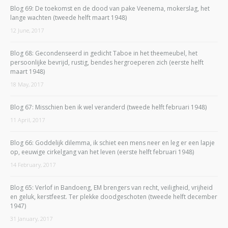
Blog 69: De toekomst en de dood van pake Veenema, mokerslag, het
lange wachten (tweede helft maart 1948)
12 June, 2017
Blog 68: Gecondenseerd in gedicht Taboe in het theemeubel, het
persoonlijke bevrijd, rustig, bendes hergroeperen zich (eerste helft
maart 1948)
18 May, 2017
Blog 67: Misschien ben ik wel veranderd (tweede helft februari 1948)
11 April, 2017
Blog 66: Goddelijk dilemma, ik schiet een mens neer en leg er een lapje
op, eeuwige cirkelgang van het leven (eerste helft februari 1948)
14 February, 2017
Blog 65: Verlof in Bandoeng, EM brengers van recht, veiligheid, vrijheid
en geluk, kerstfeest. Ter plekke doodgeschoten (tweede helft december
1947)
31 January, 2017