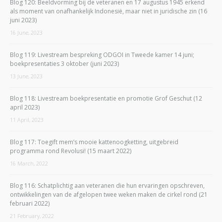
Blog 120: Beeldvorming bij de veteranen en 17 augustus 1945 erkend
als moment van onafhankelijk Indonesië, maar niet in juridische zin (16
juni 2023)
16 June, 2023
Blog 119: Livestream bespreking ODGOI in Tweede kamer 14 juni;
boekpresentaties 3 oktober (juni 2023)
13 June, 2023
Blog 118: Livestream boekpresentatie en promotie Grof Geschut (12
april 2023)
11 April, 2023
Blog 117: Toegift mem’s mooie kattenoogketting, uitgebreid
programma rond Revolusi! (15 maart 2022)
16 March, 2022
Blog 116: Schatplichtig aan veteranen die hun ervaringen opschreven,
ontwikkelingen van de afgelopen twee weken maken de cirkel rond (21
februari 2022)
21 February, 2022