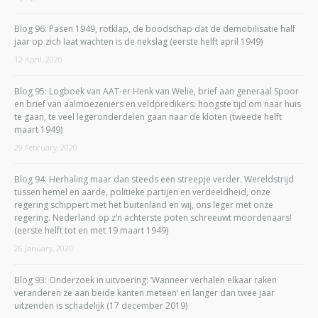
Blog 96: Pasen 1949, rotklap, de boodschap dat de demobilisatie half
jaar op zich laat wachten is de nekslag (eerste helft april 1949)
12 April, 2020
Blog 95: Logboek van AAT-er Henk van Welie, brief aan generaal Spoor
en brief van aalmoezeniers en veldpredikers: hoogste tijd om naar huis
te gaan, te veel legeronderdelen gaan naar de kloten (tweede helft
maart 1949)
29 February, 2020
Blog 94: Herhaling maar dan steeds een streepje verder. Wereldstrijd
tussen hemel en aarde, politieke partijen en verdeeldheid, onze
regering schippert met het buitenland en wij, ons leger met onze
regering. Nederland op z’n achterste poten schreeuwt moordenaars!
(eerste helft tot en met 19 maart 1949)
26 January, 2020
Blog 93: Onderzoek in uitvoering: ‘Wanneer verhalen elkaar raken
veranderen ze aan beide kanten meteen’ en langer dan twee jaar
uitzenden is schadelijk (17 december 2019)