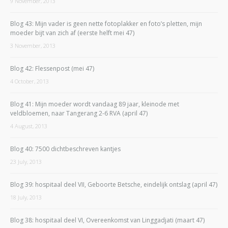
9 November, 2013
Blog 43: Mijn vader is geen nette fotoplakker en foto’s pletten, mijn
moeder bijt van zich af (eerste helft mei 47)
3 November, 2013
Blog 42: Flessenpost (mei 47)
4 October, 2013
Blog 41: Mijn moeder wordt vandaag 89 jaar, kleinode met
veldbloemen, naar Tangerang 2-6 RVA (april 47)
4 August, 2013
Blog 40: 7500 dichtbeschreven kantjes
23 July, 2013
Blog 39: hospitaal deel VII, Geboorte Betsche, eindelijk ontslag (april 47)
18 July, 2013
Blog 38: hospitaal deel VI, Overeenkomst van Linggadjati (maart 47)