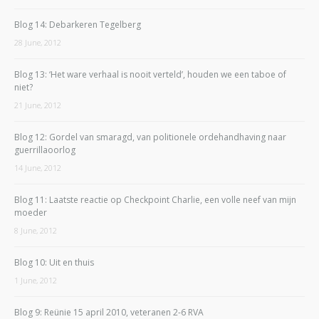
Blog 14: Debarkeren Tegelberg
28 June, 2012
Blog 13: ‘Het ware verhaal is nooit verteld’, houden we een taboe of
niet?
21 June, 2012
Blog 12: Gordel van smaragd, van politionele ordehandhaving naar
guerrillaoorlog
14 June, 2012
Blog 11: Laatste reactie op Checkpoint Charlie, een volle neef van mijn
moeder
8 June, 2012
Blog 10: Uit en thuis
1 June, 2012
Blog 9: Reünie 15 april 2010, veteranen 2-6 RVA