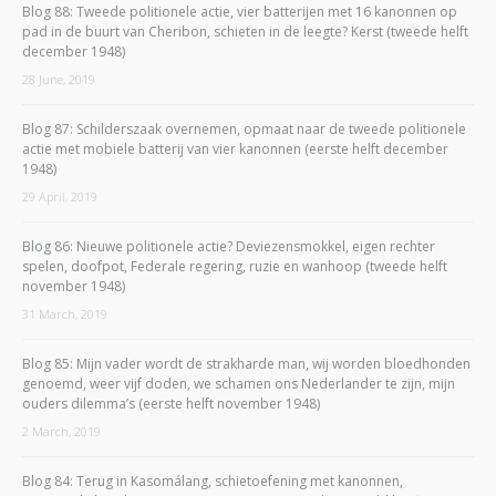
Blog 88: Tweede politionele actie, vier batterijen met 16 kanonnen op
pad in de buurt van Cheribon, schieten in de leegte? Kerst (tweede helft
december 1948)
28 June, 2019
Blog 87: Schilderszaak overnemen, opmaat naar de tweede politionele
actie met mobiele batterij van vier kanonnen (eerste helft december
1948)
29 April, 2019
Blog 86: Nieuwe politionele actie? Deviezensmokkel, eigen rechter
spelen, doofpot, Federale regering, ruzie en wanhoop (tweede helft
november 1948)
31 March, 2019
Blog 85: Mijn vader wordt de strakharde man, wij worden bloedhonden
genoemd, weer vijf doden, we schamen ons Nederlander te zijn, mijn
ouders dilemma’s (eerste helft november 1948)
2 March, 2019
Blog 84: Terug in Kasomálang, schietoefening met kanonnen,