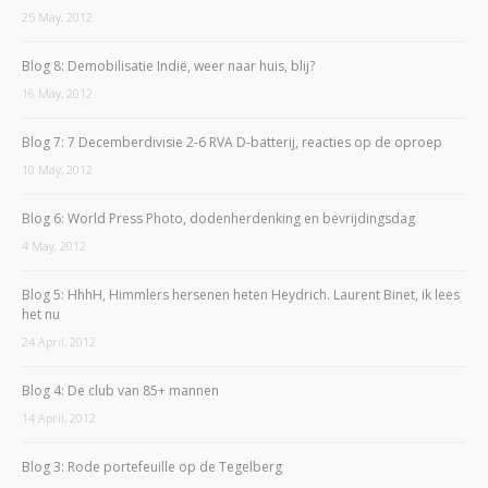
25 May, 2012
Blog 8: Demobilisatie Indië, weer naar huis, blij?
16 May, 2012
Blog 7: 7 Decemberdivisie 2-6 RVA D-batterij, reacties op de oproep
10 May, 2012
Blog 6: World Press Photo, dodenherdenking en bevrijdingsdag
4 May, 2012
Blog 5: HhhH, Himmlers hersenen heten Heydrich. Laurent Binet, ik lees
het nu
24 April, 2012
Blog 4: De club van 85+ mannen
14 April, 2012
Blog 3: Rode portefeuille op de Tegelberg