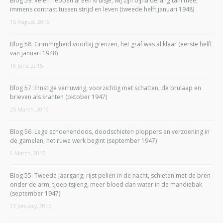
Blog 59: Velen hebben al een kruisje, wij zijn bijna oerang tani mee,
immens contrast tussen strijd en leven (tweede helft januari 1948)
15 August, 2015
Blog 58: Grimmigheid voorbij grenzen, het graf was al klaar (eerste helft
van januari 1948)
18 June, 2015
Blog 57: Ernstige verruwing, voorzichtig met schatten, de brulaap en
brieven als kranten (oktober 1947)
25 March, 2015
Blog 56: Lege schoenendoos, doodschieten ploppers en verzoening in
de gamelan, het ruwe werk begint (september 1947)
6 March, 2015
Blog 55: Tweede jaargang, rijst pellen in de nacht, schieten met de bren
onder de arm, tjoep tsjieng, meer bloed dan water in de mandiebak
(september 1947)
13 January, 2015