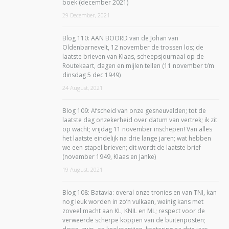
boek (december 2021)
29 December, 2021
Blog 110: AAN BOORD van de Johan van
Oldenbarnevelt, 12 november de trossen los; de
laatste brieven van Klaas, scheepsjournaal op de
Routekaart, dagen en mijlen tellen (11 november t/m
dinsdag 5 dec 1949)
24 August, 2021
Blog 109: Afscheid van onze gesneuvelden; tot de
laatste dag onzekerheid over datum van vertrek; ik zit
op wacht; vrijdag 11 november inschepen! Van alles
het laatste eindelijk na drie lange jaren; wat hebben
we een stapel brieven; dit wordt de laatste brief
(november 1949, Klaas en Janke)
19 August, 2021
Blog 108: Batavia: overal onze tronies en van TNI, kan
nog leuk worden in zo’n vulkaan, weinig kans met
zoveel macht aan KL, KNIL en ML; respect voor de
verweerde scherpe koppen van de buitenposten;