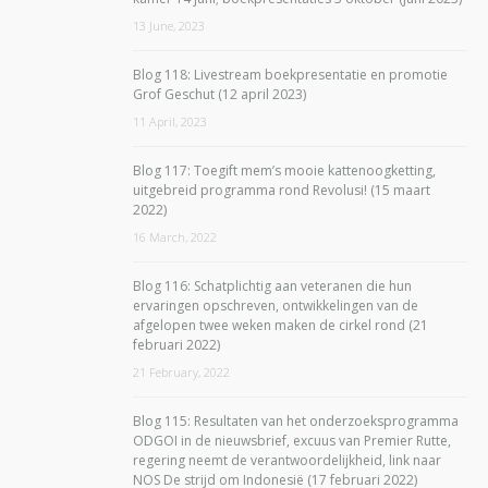
13 June, 2023
Blog 118: Livestream boekpresentatie en promotie
Grof Geschut (12 april 2023)
11 April, 2023
Blog 117: Toegift mem’s mooie kattenoogketting,
uitgebreid programma rond Revolusi! (15 maart
2022)
16 March, 2022
Blog 116: Schatplichtig aan veteranen die hun
ervaringen opschreven, ontwikkelingen van de
afgelopen twee weken maken de cirkel rond (21
februari 2022)
21 February, 2022
Blog 115: Resultaten van het onderzoeksprogramma
ODGOI in de nieuwsbrief, excuus van Premier Rutte,
regering neemt de verantwoordelijkheid, link naar
NOS De strijd om Indonesië (17 februari 2022)