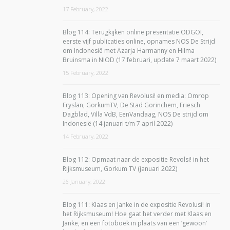
17 February, 2022
Blog 114: Terugkijken online presentatie ODGOI,
eerste vijf publicaties online, opnames NOS De Strijd
om Indonesië met Azarja Harmanny en Hilma
Bruinsma in NIOD (17 februari, update 7 maart 2022)
15 February, 2022
Blog 113: Opening van Revolusi! en media: Omrop
Fryslan, GorkumTV, De Stad Gorinchem, Friesch
Dagblad, Villa VdB, EenVandaag, NOS De strijd om
Indonesië (14 januari t/m 7 april 2022)
14 February, 2022
Blog 112: Opmaat naar de expositie Revolsi! in het
Rijksmuseum, Gorkum TV (januari 2022)
26 January, 2022
Blog 111: Klaas en Janke in de expositie Revolusi! in
het Rijksmuseum! Hoe gaat het verder met Klaas en
Janke, en een fotoboek in plaats van een ‘gewoon’