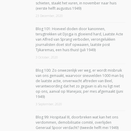
schieten, staakt het vuren, in november naar huis
(eerste helft augustus 1949)
23 December, 2020
Blog 101: Hoeveel doden door kanonnen,
terugtrekken uit Djogja is gloeiend hard, Laatste Acte
van Alfred van Sprang verboden, verongelukken
journalisten doet stof opwaaien, laatste post
Tjikaremas, een huis thuis! (juli 1949)
3 October, 2020
Blog 100: Zo onwezenlijk ver weg, er wordt misbruik
van ons gemaakt, waarvoor sneuvelden 1000 man bij
de laatste actie, onverwacht aftreden van Beel,
verantwoording dat het zo gegaan is als nu ligt niet
op ons, aanval op Wanejasi, per mes afgemaakt (juni
1949)
3 September, 2020
Blog 99: Hospitaal III, doorbreken wat kan het ons
verdommen, demobilisatie comité, overlijden
Generaal Spoor verdacht? (tweede helft mei 1949)