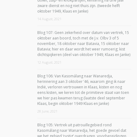
down, zuip- en knokpartijen, kentering na drie jaar
zware dienst en nog niet thuis zijn. (tweede helft
oktober 1949, Klaas en Janke)
14 August, 2021
Blog 107: Geen zekerheid over datum van vertrek, 15
oktober aan boord, toch met de J.v. Olbv 3 of 5
november, 18 oktober naar Batavia, 15 oktober naar
Batavia; hier en daar wordt het weer rumoerig; kist
dichtspijkeren (deel van oktober 1949, Klaas en Janke)
12 August, 2021
Blog 106: Van Kasomálang naar Wanaredja,
herinnering aan 3 oktober ’46, waarom ging ik naar
Indië, verloren vertrouwen in Klaas, kisten en nog
eens kisten, we keren tot de primitieve staat van toen
we hier pas kwamen terug (laatste deel september
Klaas, begin oktober 1949 Klaas en Janke)
28 June, 2021
Blog 105: Vertrek uit patrouillegebied rond
Kasomálang naar Wanaredja, het goede gevoel dat
we het gebied ‘rustig’ overdragen, voorbereidingen