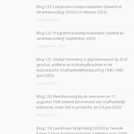
Blog 123: Livestream boekpresentaties ‘Geweld en
verantwoording’ ODGOI (3 oktober 2023)
2 October, 2023
Blog 122: Programma boekpresentaties ‘Geweld en
verantwoording’ (september 2023)
13 September, 2023
Blog 121: Azarja Harmanny is gepromoveerd op Grof
geschut, artillerie en luchtstrijdkrachten in de
Indonesische Onafhankelijkheidsoorlog 1945-1949
(juni 2023)
22 June, 2023
Blog 120: Beeldvorming bij de veteranen en 17
augustus 1945 erkend als moment van onafhankelijk
Indonesië, maar niet in juridische zin (16 juni 2023)
16 June, 2023
Blog 119: Livestream bespreking ODGOI in Tweede
kamer 14 juni; boekpresentaties 3 oktober (juni 2023)