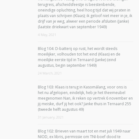
terugreis, afscheidsfeestje is beestenbende,
oneindige opluchting, heel hoog tijd dat wij praten in
plaats van schrijven (Klaas); ik geloof niet meer in je, ik
drijf van je weg, alweer een periode afsluiten (Janke)
(laatste driekwart van september 1949)
4 May, 2021
Blog 104: D-batterij op rust, het wordt steeds
moeilijker, volhouden tot het eind (Klaas) en de
moeilijke eerste tijd in Ternaard (Janke) (eind
augustus, begin september 1949)
24 March, 2021
Blog 103: Klaas is terug in Kasomálang, voor ons is
het nu afgelopen, eindelijk, heb je het theemeubel
meegenomen Nan, ik reken op vertrek 6 november en
jij meiske, durf jij het ook? Janke thuis in Ternaard 255
(tweede helft augustus 49)
31 January, 2021
Blog 102: Brieven van maart tot en met juli 1949 naar
NIOD, ex libris, permissie om TNI-boef dood te