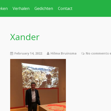
eken
Verhalen
Gedichten
Contact
Xander
February 14, 2022
Hilma Bruinsma
No comments e