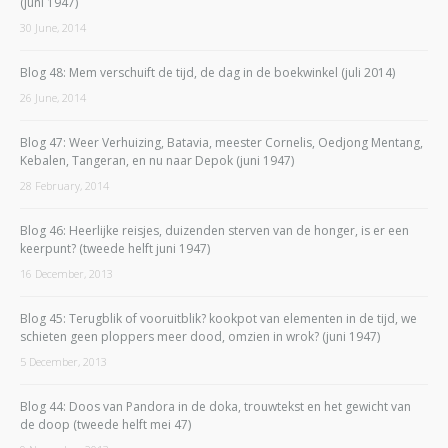
(juni 1947)
30 June, 2014
Blog 48: Mem verschuift de tijd, de dag in de boekwinkel (juli 2014)
26 June, 2014
Blog 47: Weer Verhuizing, Batavia, meester Cornelis, Oedjong Mentang,
Kebalen, Tangeran, en nu naar Depok (juni 1947)
28 February, 2014
Blog 46: Heerlijke reisjes, duizenden sterven van de honger, is er een
keerpunt? (tweede helft juni 1947)
16 December, 2013
Blog 45: Terugblik of vooruitblik? kookpot van elementen in de tijd, we
schieten geen ploppers meer dood, omzien in wrok? (juni 1947)
5 December, 2013
Blog 44: Doos van Pandora in de doka, trouwtekst en het gewicht van
de doop (tweede helft mei 47)