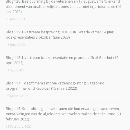
Blog 120: Beeldvorming bij de veteranen en 17 augustus 1945 erkend
als moment van onafhankelijk Indonesië, maar niet in juridische zin (16
juni 2023)
16 June, 2023
Blog 119: Livestream bespreking ODGOI in Tweede kamer 14 juni;
boekpresentaties 3 oktober (juni 2023)
13 June, 2023
Blog 118: Livestream boekpresentatie en promotie Grof Geschut (12
april 2023)
11 April, 2023
Blog 117: Toegift mem’s mooie kattenoogketting, uitgebreid
programma rond Revolusi! (15 maart 2022)
16 March, 2022
Blog 116: Schatplichtig aan veteranen die hun ervaringen opschreven,
ontwikkelingen van de afgelopen twee weken maken de cirkel rond (21
februari 2022)
21 February, 2022