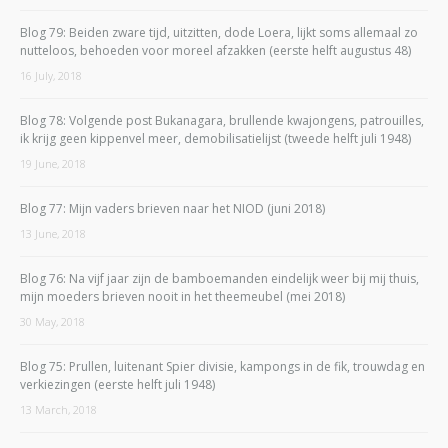
Blog 79: Beiden zware tijd, uitzitten, dode Loera, lijkt soms allemaal zo
nutteloos, behoeden voor moreel afzakken (eerste helft augustus 48)
16 July, 2018
Blog 78: Volgende post Bukanagara, brullende kwajongens, patrouilles,
ik krijg geen kippenvel meer, demobilisatielijst (tweede helft juli 1948)
19 June, 2018
Blog 77: Mijn vaders brieven naar het NIOD (juni 2018)
13 June, 2018
Blog 76: Na vijf jaar zijn de bamboemanden eindelijk weer bij mij thuis,
mijn moeders brieven nooit in het theemeubel (mei 2018)
30 May, 2018
Blog 75: Prullen, luitenant Spier divisie, kampongs in de fik, trouwdag en
verkiezingen (eerste helft juli 1948)
13 March, 2018