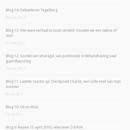
Blog 14: Debarkeren Tegelberg
28 June, 2012
Blog 13: ‘Het ware verhaal is nooit verteld’, houden we een taboe of
niet?
21 June, 2012
Blog 12: Gordel van smaragd, van politionele ordehandhaving naar
guerrillaoorlog
14 June, 2012
Blog 11: Laatste reactie op Checkpoint Charlie, een volle neef van mijn
moeder
8 June, 2012
Blog 10: Uit en thuis
1 June, 2012
Blog 9: Reünie 15 april 2010, veteranen 2-6 RVA