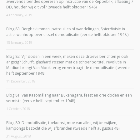
zwervende bendes opereren op instructie van de Repoeblik, aflossing 7
DD, houden wij dit vol? (tweede helft oktober 1948)
4 February, 2019
Blog 83: Bergbeklimmen, patrouilles of wandelingen, Spierdivisie in
actie, wanhoop over uitstel demobilisatie (eerste helft oktober 1948 )
15 January, 2019
Blog 82: Vijf doden in een week, maken deze droeve berichten je ook
angstig? Schurft, glashard rossen met de schoenborstel, revolutie in
Madiun brengt Van Mook terug en vertraagt de demobilisatie (tweede
helft september 1948)
11 December, 2018
Blog 81: Van Kasomálang naar Bukanagara, feest en drie doden en een
vermiste (eerste helft september 1948)
1 October, 2018
Blog 80: Demobilisatie, toekomst, moe van alles, wij bezwijken,
kampongs bezocht die wij afbranden (tweede helft augustus 48)
31 August, 2018