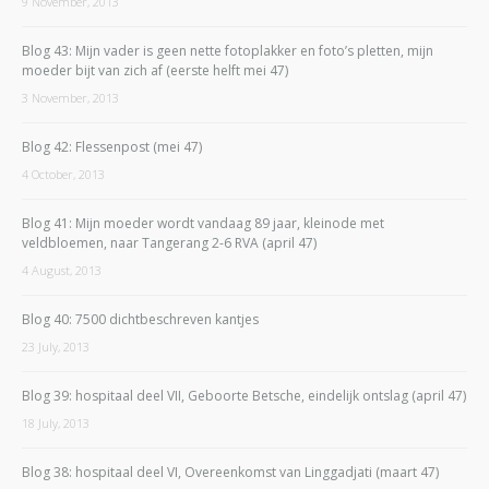
9 November, 2013
Blog 43: Mijn vader is geen nette fotoplakker en foto’s pletten, mijn
moeder bijt van zich af (eerste helft mei 47)
3 November, 2013
Blog 42: Flessenpost (mei 47)
4 October, 2013
Blog 41: Mijn moeder wordt vandaag 89 jaar, kleinode met
veldbloemen, naar Tangerang 2-6 RVA (april 47)
4 August, 2013
Blog 40: 7500 dichtbeschreven kantjes
23 July, 2013
Blog 39: hospitaal deel VII, Geboorte Betsche, eindelijk ontslag (april 47)
18 July, 2013
Blog 38: hospitaal deel VI, Overeenkomst van Linggadjati (maart 47)