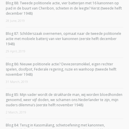
Blog 88: Tweede politionele actie, vier batterijen met 16 kanonnen op
pad in de buurt van Cheribon, schieten in de leegte? Kerst (tweede helft
december 1948)
28 June, 2019
Blog 87: Schilderszaak overnemen, opmaat naar de tweede politionele
actie met mobiele batterij van vier kanonnen (eerste helft december
1948)
29 April, 2019
Blog 86: Nieuwe politionele actie? Deviezensmokkel, eigen rechter
spelen, doofpot, Federale regering, ruzie en wanhoop (tweede helft
november 1948)
31 March, 2019
Blog 85: Mijn vader wordt de strakharde man, wij worden bloedhonden
genoemd, weer vijf doden, we schamen ons Nederlander te zijn, mijn
ouders dilemma’s (eerste helft november 1948)
2 March, 2019
Blog 84: Terug in Kasomálang, schietoefening met kanonnen,