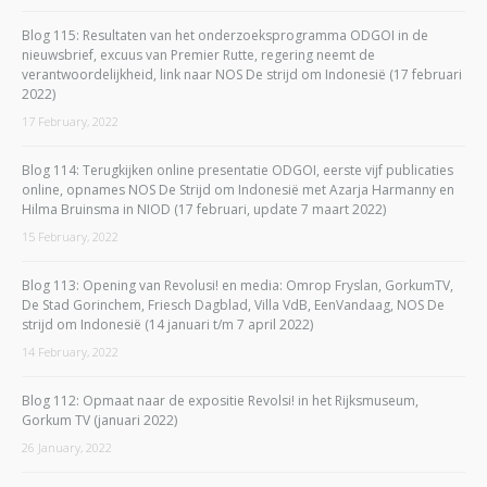
Blog 115: Resultaten van het onderzoeksprogramma ODGOI in de
nieuwsbrief, excuus van Premier Rutte, regering neemt de
verantwoordelijkheid, link naar NOS De strijd om Indonesië (17 februari
2022)
17 February, 2022
Blog 114: Terugkijken online presentatie ODGOI, eerste vijf publicaties
online, opnames NOS De Strijd om Indonesië met Azarja Harmanny en
Hilma Bruinsma in NIOD (17 februari, update 7 maart 2022)
15 February, 2022
Blog 113: Opening van Revolusi! en media: Omrop Fryslan, GorkumTV,
De Stad Gorinchem, Friesch Dagblad, Villa VdB, EenVandaag, NOS De
strijd om Indonesië (14 januari t/m 7 april 2022)
14 February, 2022
Blog 112: Opmaat naar de expositie Revolsi! in het Rijksmuseum,
Gorkum TV (januari 2022)
26 January, 2022