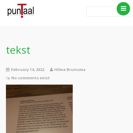
Home
Blog Taboe in het
theemeubel
tekst
Boeken
Verhalen
February 14, 2022
Hilma Bruinsma
Gedichten
No comments exist
Contact