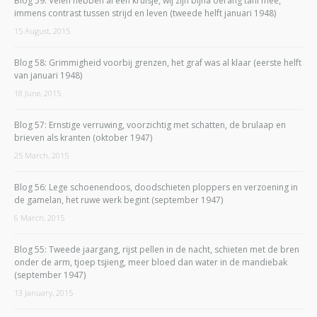
Blog 59: Velen hebben al een kruisje, wij zijn bijna oerang tani mee,
immens contrast tussen strijd en leven (tweede helft januari 1948)
15 August, 2015
Blog 58: Grimmigheid voorbij grenzen, het graf was al klaar (eerste helft
van januari 1948)
18 June, 2015
Blog 57: Ernstige verruwing, voorzichtig met schatten, de brulaap en
brieven als kranten (oktober 1947)
25 March, 2015
Blog 56: Lege schoenendoos, doodschieten ploppers en verzoening in
de gamelan, het ruwe werk begint (september 1947)
6 March, 2015
Blog 55: Tweede jaargang, rijst pellen in de nacht, schieten met de bren
onder de arm, tjoep tsjieng, meer bloed dan water in de mandiebak
(september 1947)
13 January, 2015