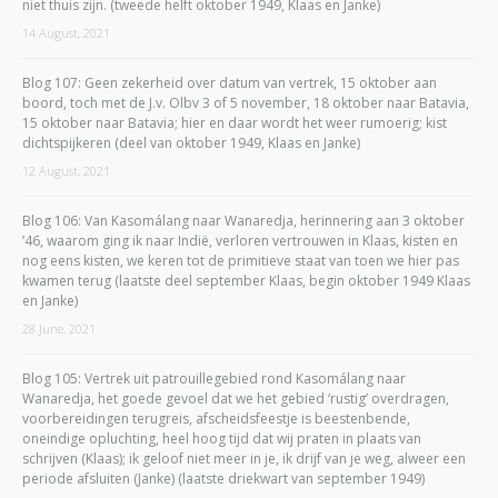
niet thuis zijn. (tweede helft oktober 1949, Klaas en Janke)
14 August, 2021
Blog 107: Geen zekerheid over datum van vertrek, 15 oktober aan
boord, toch met de J.v. Olbv 3 of 5 november, 18 oktober naar Batavia,
15 oktober naar Batavia; hier en daar wordt het weer rumoerig; kist
dichtspijkeren (deel van oktober 1949, Klaas en Janke)
12 August, 2021
Blog 106: Van Kasomálang naar Wanaredja, herinnering aan 3 oktober
’46, waarom ging ik naar Indië, verloren vertrouwen in Klaas, kisten en
nog eens kisten, we keren tot de primitieve staat van toen we hier pas
kwamen terug (laatste deel september Klaas, begin oktober 1949 Klaas
en Janke)
28 June, 2021
Blog 105: Vertrek uit patrouillegebied rond Kasomálang naar
Wanaredja, het goede gevoel dat we het gebied ‘rustig’ overdragen,
voorbereidingen terugreis, afscheidsfeestje is beestenbende,
oneindige opluchting, heel hoog tijd dat wij praten in plaats van
schrijven (Klaas); ik geloof niet meer in je, ik drijf van je weg, alweer een
periode afsluiten (Janke) (laatste driekwart van september 1949)