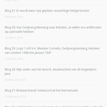
Blog 31: Er wordt weer rijst geplant; reusachtige heilige bomen
28 March, 2013
Blog 30: Van Oedjoeng Mentang naar Kebalen, ze willen ons artilleristen
op patrouille hebben
19 March, 2013
Blog 29: Logo 1-6 R.V.A. Meester Cornelis, Oedjoengmentang, Kebalen
van october 1946 t/m januari 1947
10 March, 2013
Blog 28: Mijn vader aan het woord, situatieschets van de begintijd in
Java
28 February, 2013
Blog 27: Bestaat toeval? Antwoord uit het hiernamaals
18 February, 2013