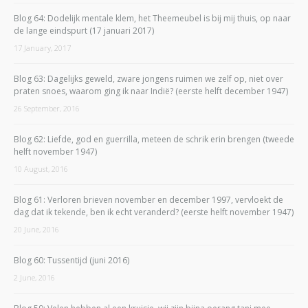
Blog 64: Dodelijk mentale klem, het Theemeubel is bij mij thuis, op naar
de lange eindspurt (17 januari 2017)
17 January, 2017
Blog 63: Dagelijks geweld, zware jongens ruimen we zelf op, niet over
praten snoes, waarom ging ik naar Indië? (eerste helft december 1947)
26 September, 2016
Blog 62: Liefde, god en guerrilla, meteen de schrik erin brengen (tweede
helft november 1947)
10 August, 2016
Blog 61: Verloren brieven november en december 1997, vervloekt de
dag dat ik tekende, ben ik echt veranderd? (eerste helft november 1947)
20 June, 2016
Blog 60: Tussentijd (juni 2016)
2 June, 2016