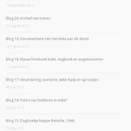
14 September, 2012
Blog 20: Archief van tranen
31 August, 2012
Blog 19: Documentaire Het merdeka van de dood
12 August, 2012
Blog 18: Nieuw fotoboek Indië, dagboek en angstvisioenen
11 August, 2012
Blog 17: Verandering, toerisme, witte hadji en sprookjes
30 July, 2012
Blog 16: Foto’s van fusilleren in Indië?
15 July, 2012
Blog 15: Dagboekje beppe Betsche, 1946
10 July, 2012