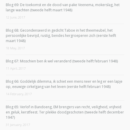
Blog 69: De toekomst en de dood van pake Veenema, mokerslag, het
lange wachten (tweede helft maart 1948)
12 June, 2017
Blog 68: Gecondenseerd in gedicht Taboe in het theemeubel, het
persoonlijke bevrijd, rustig, bendes hergroeperen zich (eerste helft
maart 1948)
18 May, 2017
Blog 67: Misschien ben ik wel veranderd (tweede helft februari 1948)
11 April, 2017
Blog 66: Goddelijk dilemma, ik schiet een mens neer en leg er een lapje
op, eeuwige cirkelgang van het leven (eerste helft februari 1948)
14 February, 2017
Blog 65: Verlof in Bandoeng, EM brengers van recht, veiligheid, vrijheid
en geluk, kerstfeest. Ter plekke doodgeschoten (tweede helft december
1947)
31 January, 2017