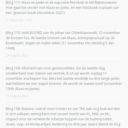
Blog 111: Klaas en Janke in de expositie Revolusi! in het Rijksmuseum!
Hoe gaat het verder met Klaas en Janke, en een fotoboek in plaats van
een ‘gewoon’ boek (december 2021)
29 December, 2021
Blog 110: AAN BOORD van de Johan van Oldenbarnevelt, 12 november
de trossen los; de laatste brieven van Klaas, scheepsjournaal op de
Routekaart, dagen en mijlen tellen (11 november t/m dinsdag 5 dec
1949)
24 August, 2021
Blog 109: Afscheid van onze gesneuvelden; tot de laatste dag
onzekerheid over datum van vertrek; ik zit op wacht; vrijdag 11
november inschepen! Van alles het laatste eindelijk na drie lange jaren;
wat hebben we een stapel brieven; dit wordt de laatste brief (november
1949, Klaas en Janke)
19 August, 2021
Blog 108: Batavia: overal onze tronies en van TNI, kan nog leuk worden
in zo’n vulkaan, weinig kans met zoveel macht aan KL, KNIL en ML;
respect voor de verweerde scherpe koppen van de buitenposten;
down, zuip- en knokpartijen, kentering na drie jaar zware dienst en nog