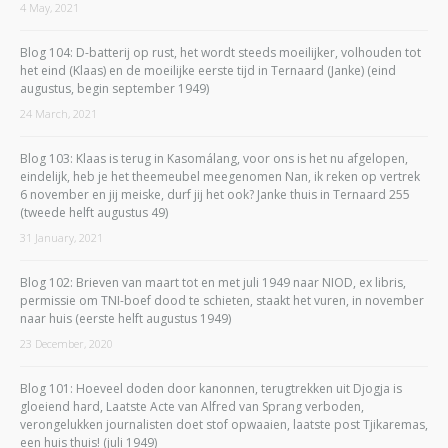
4 May, 2021
Blog 104: D-batterij op rust, het wordt steeds moeilijker, volhouden tot
het eind (Klaas) en de moeilijke eerste tijd in Ternaard (Janke) (eind
augustus, begin september 1949)
24 March, 2021
Blog 103: Klaas is terug in Kasomálang, voor ons is het nu afgelopen,
eindelijk, heb je het theemeubel meegenomen Nan, ik reken op vertrek
6 november en jij meiske, durf jij het ook? Janke thuis in Ternaard 255
(tweede helft augustus 49)
31 January, 2021
Blog 102: Brieven van maart tot en met juli 1949 naar NIOD, ex libris,
permissie om TNI-boef dood te schieten, staakt het vuren, in november
naar huis (eerste helft augustus 1949)
23 December, 2020
Blog 101: Hoeveel doden door kanonnen, terugtrekken uit Djogja is
gloeiend hard, Laatste Acte van Alfred van Sprang verboden,
verongelukken journalisten doet stof opwaaien, laatste post Tjikaremas,
een huis thuis! (juli 1949)