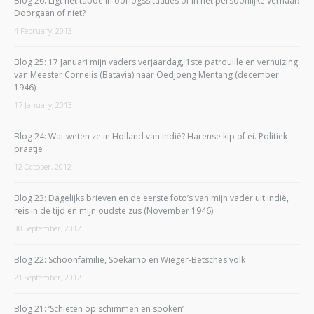
Blog 26: Ligt het taboe in oorlogssituaties of in het persoonlijke verhaal?
Doorgaan of niet?
4 February, 2013
Blog 25: 17 Januari mijn vaders verjaardag, 1ste patrouille en verhuizing
van Meester Cornelis (Batavia) naar Oedjoeng Mentang (december
1946)
17 January, 2013
Blog 24: Wat weten ze in Holland van Indië? Harense kip of ei. Politiek
praatje
12 October, 2012
Blog 23: Dagelijks brieven en de eerste foto’s van mijn vader uit Indië,
reis in de tijd en mijn oudste zus (November 1946)
30 September, 2012
Blog 22: Schoonfamilie, Soekarno en Wieger-Betsches volk
21 September, 2012
Blog 21: ‘Schieten op schimmen en spoken’