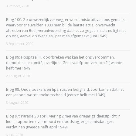
3 October, 2020
Blog 100: Zo onwezenlijk ver weg, er wordt misbruik van ons gemaakt,
waarvoor sneuvelden 1000 man bij de laatste actie, onverwacht
aftreden van Beel, verantwoording dat het zo gegaan is als nu ligt niet
op ons, aanval op Wanejasi, per mes afgemaakt (juni 1949)
3 September, 2020
Blog 99: Hospitaal III, doorbreken wat kan het ons verdommen,
demobilisatie comité, overlijden Generaal Spoor verdacht? (tweede
helft mei 1949)
20 August, 2020
Blog 98: Onderzoekers en tips, rust en ledigheid, voorkomen dat het
een janboel wordt, toekomstbeeld (eerste helft mei 1949)
3 August, 2020
Blog 97: Parade 30 april, viering 2 mei van driejarige dienstplicht in
Indië, rapporten over moord en doodslag, ergste misdadigers
verdwijnen (tweede helft april 1949)
6 July, 2020