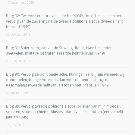
17 December, 2019
Blog 92: Tweede serie brieven naar het NIOD, foto’s bekeken en het
vervolg van de zuivering na de tweede politionele actie (tweede helft
februari 1949)
29 October, 2019
Blog 91: Spiertroep, zwevende Siliwangidivisie, twee bekenden
sneuvelen, militaire begrafenis (eerste helft februari 1949)
20 August, 2019
Blog 90: Vervolg 2e politionele actie, Kuningan zal blij zijn wanneer wij
ophoepelen, banger voor ons dan voor de bendes, terug naar
Kasomálang (tweede helft januari tot en met 4 februari 1949)
6 August, 2019
Blog 89: Vervolg tweede politionele actie, brieven van mijn moeder,
schieten, slapen, schieten, klusjes, bloed vlees en botten (eerste helft
januari 1949)
16 July, 2019