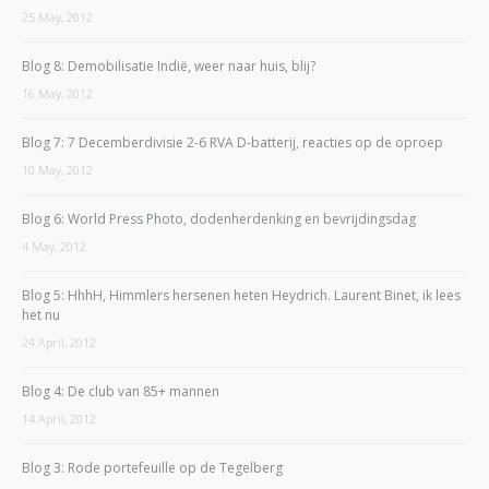
25 May, 2012
Blog 8: Demobilisatie Indië, weer naar huis, blij?
16 May, 2012
Blog 7: 7 Decemberdivisie 2-6 RVA D-batterij, reacties op de oproep
10 May, 2012
Blog 6: World Press Photo, dodenherdenking en bevrijdingsdag
4 May, 2012
Blog 5: HhhH, Himmlers hersenen heten Heydrich. Laurent Binet, ik lees
het nu
24 April, 2012
Blog 4: De club van 85+ mannen
14 April, 2012
Blog 3: Rode portefeuille op de Tegelberg