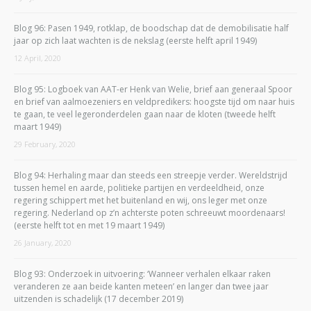
Blog 96: Pasen 1949, rotklap, de boodschap dat de demobilisatie half
jaar op zich laat wachten is de nekslag (eerste helft april 1949)
12 April, 2020
Blog 95: Logboek van AAT-er Henk van Welie, brief aan generaal Spoor
en brief van aalmoezeniers en veldpredikers: hoogste tijd om naar huis
te gaan, te veel legeronderdelen gaan naar de kloten (tweede helft
maart 1949)
29 February, 2020
Blog 94: Herhaling maar dan steeds een streepje verder. Wereldstrijd
tussen hemel en aarde, politieke partijen en verdeeldheid, onze
regering schippert met het buitenland en wij, ons leger met onze
regering. Nederland op z’n achterste poten schreeuwt moordenaars!
(eerste helft tot en met 19 maart 1949)
26 January, 2020
Blog 93: Onderzoek in uitvoering: ‘Wanneer verhalen elkaar raken
veranderen ze aan beide kanten meteen’ en langer dan twee jaar
uitzenden is schadelijk (17 december 2019)