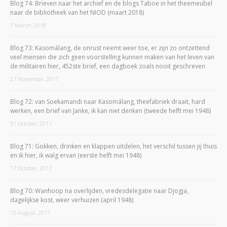
Blog 74: Brieven naar het archief en de blogs Taboe in het theemeubel
naar de bibliotheek van het NIOD (maart 2018)
7 March, 2018
Blog 73: Kasomálang, de onrust neemt weer toe, er zijn zo ontzettend
veel mensen die zich geen voorstelling kunnen maken van het leven van
de militairen hier, 452ste brief, een dagboek zoals nooit geschreven
27 November, 2017
Blog 72: van Soekamandi naar Kasomálang, theefabriek draait, hard
werken, een brief van Janke, ik kan niet denken (tweede helft mei 1948)
31 October, 2017
Blog 71: Gokken, drinken en klappen uitdelen, het verschil tussen jij thuis
en ik hier, ik walg ervan (eerste helft mei 1948)
17 October, 2017
Blog 70: Wanhoop na overlijden, vredesdelegatie naar Djogja,
dagelijkse kost, weer verhuizen (april 1948)
15 August, 2017