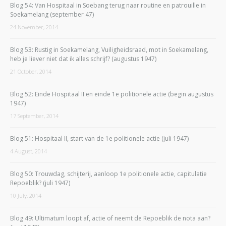
Blog 54: Van Hospitaal in Soebang terug naar routine en patrouille in
Soekamelang (september 47)
24 November, 2014
Blog 53: Rustig in Soekamelang, Vuiligheidsraad, mot in Soekamelang,
heb je liever niet dat ik alles schrijf? (augustus 1947)
21 October, 2014
Blog 52: Einde Hospitaal II en einde 1e politionele actie (begin augustus
1947)
17 September, 2014
Blog 51: Hospitaal II, start van de 1e politionele actie (juli 1947)
4 August, 2014
Blog 50: Trouwdag, schijterij, aanloop 1e politionele actie, capitulatie
Repoeblik? (juli 1947)
10 July, 2014
Blog 49: Ultimatum loopt af, actie of neemt de Repoeblik de nota aan?