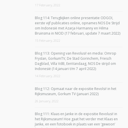
17 February, 2022
Blog 114: Terugkijken online presentatie ODGOI,
eerste vijf publicaties online, opnames NOS De Strijd
om Indonesië met Azarja Harmanny en Hilma
Bruinsma in NIOD (17 februari, update 7 maart 2022)
15 February, 2022
Blog 113: Opening van Revolusi! en media: Omrop
Fryslan, GorkumTV, De Stad Gorinchem, Friesch
Dagblad, Villa VdB, EenVandaag, NOS De strijd om
Indonesië (14 januari t/m 7 april 2022)
14 February, 2022
Blog 112: Opmaat naar de expositie Revolsi! in het
Rijksmuseum, Gorkum TV (januari 2022)
26 January, 2022
Blog 111: Klaas en Janke in de expositie Revolusi! in
het Rijksmuseum! Hoe gaat het verder met Klaas en
Janke, en een fotoboek in plaats van een ‘gewoon’