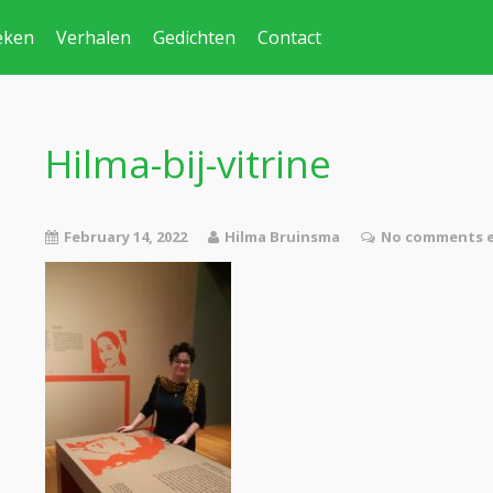
eken
Verhalen
Gedichten
Contact
Hilma-bij-vitrine
February 14, 2022
Hilma Bruinsma
No comments e