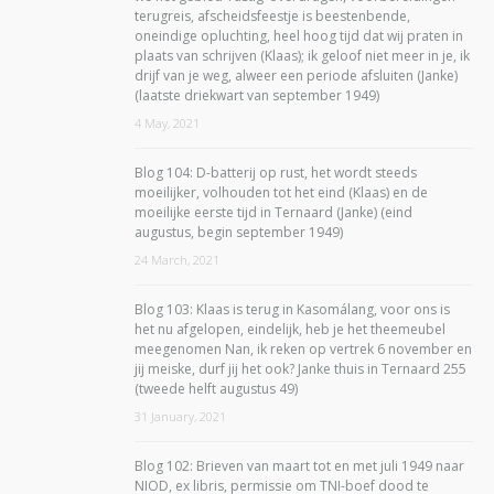
terugreis, afscheidsfeestje is beestenbende,
oneindige opluchting, heel hoog tijd dat wij praten in
plaats van schrijven (Klaas); ik geloof niet meer in je, ik
drijf van je weg, alweer een periode afsluiten (Janke)
(laatste driekwart van september 1949)
4 May, 2021
Blog 104: D-batterij op rust, het wordt steeds
moeilijker, volhouden tot het eind (Klaas) en de
moeilijke eerste tijd in Ternaard (Janke) (eind
augustus, begin september 1949)
24 March, 2021
Blog 103: Klaas is terug in Kasomálang, voor ons is
het nu afgelopen, eindelijk, heb je het theemeubel
meegenomen Nan, ik reken op vertrek 6 november en
jij meiske, durf jij het ook? Janke thuis in Ternaard 255
(tweede helft augustus 49)
31 January, 2021
Blog 102: Brieven van maart tot en met juli 1949 naar
NIOD, ex libris, permissie om TNI-boef dood te