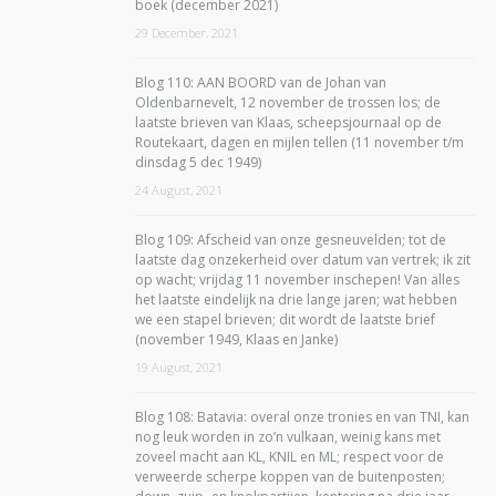
boek (december 2021)
29 December, 2021
Blog 110: AAN BOORD van de Johan van
Oldenbarnevelt, 12 november de trossen los; de
laatste brieven van Klaas, scheepsjournaal op de
Routekaart, dagen en mijlen tellen (11 november t/m
dinsdag 5 dec 1949)
24 August, 2021
Blog 109: Afscheid van onze gesneuvelden; tot de
laatste dag onzekerheid over datum van vertrek; ik zit
op wacht; vrijdag 11 november inschepen! Van alles
het laatste eindelijk na drie lange jaren; wat hebben
we een stapel brieven; dit wordt de laatste brief
(november 1949, Klaas en Janke)
19 August, 2021
Blog 108: Batavia: overal onze tronies en van TNI, kan
nog leuk worden in zo’n vulkaan, weinig kans met
zoveel macht aan KL, KNIL en ML; respect voor de
verweerde scherpe koppen van de buitenposten;