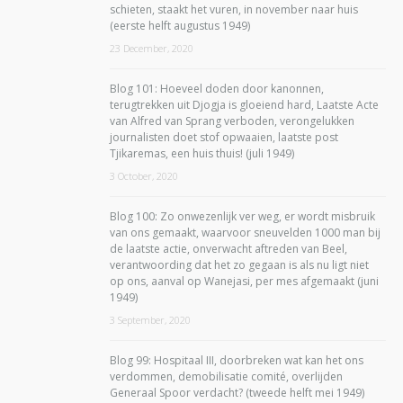
schieten, staakt het vuren, in november naar huis
(eerste helft augustus 1949)
23 December, 2020
Blog 101: Hoeveel doden door kanonnen,
terugtrekken uit Djogja is gloeiend hard, Laatste Acte
van Alfred van Sprang verboden, verongelukken
journalisten doet stof opwaaien, laatste post
Tjikaremas, een huis thuis! (juli 1949)
3 October, 2020
Blog 100: Zo onwezenlijk ver weg, er wordt misbruik
van ons gemaakt, waarvoor sneuvelden 1000 man bij
de laatste actie, onverwacht aftreden van Beel,
verantwoording dat het zo gegaan is als nu ligt niet
op ons, aanval op Wanejasi, per mes afgemaakt (juni
1949)
3 September, 2020
Blog 99: Hospitaal III, doorbreken wat kan het ons
verdommen, demobilisatie comité, overlijden
Generaal Spoor verdacht? (tweede helft mei 1949)