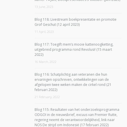
13 June, 2023
Blog 118: Livestream boekpresentatie en promotie
Grof Geschut (12 april 2023)
11 April, 2023
Blog 117: Toegift mem’s mooie kattenoogketting,
uitgebreid programma rond Revolusi! (15 maart
2022)
16 March, 2022
Blog 116: Schatplichtig aan veteranen die hun
ervaringen opschreven, ontwikkelingen van de
afgelopen twee weken maken de cirkel rond (21
februari 2022)
21 February, 2022
Blog 115: Resultaten van het onderzoeksprogramma
ODGOI in de nieuwsbrief, excuus van Premier Rutte,
regering neemt de verantwoordelijkheid, link naar
NOS De strijd om Indonesië (17 februari 2022)