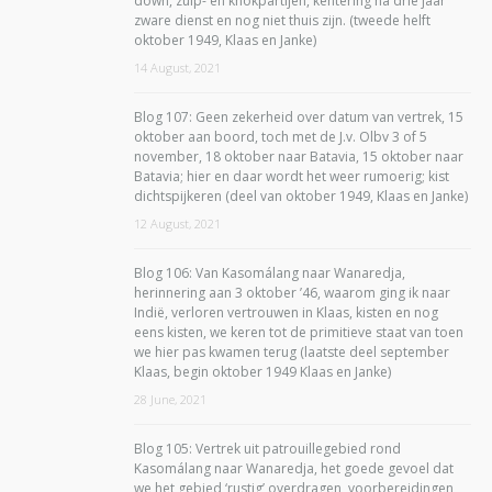
down, zuip- en knokpartijen, kentering na drie jaar
zware dienst en nog niet thuis zijn. (tweede helft
oktober 1949, Klaas en Janke)
14 August, 2021
Blog 107: Geen zekerheid over datum van vertrek, 15
oktober aan boord, toch met de J.v. Olbv 3 of 5
november, 18 oktober naar Batavia, 15 oktober naar
Batavia; hier en daar wordt het weer rumoerig; kist
dichtspijkeren (deel van oktober 1949, Klaas en Janke)
12 August, 2021
Blog 106: Van Kasomálang naar Wanaredja,
herinnering aan 3 oktober ’46, waarom ging ik naar
Indië, verloren vertrouwen in Klaas, kisten en nog
eens kisten, we keren tot de primitieve staat van toen
we hier pas kwamen terug (laatste deel september
Klaas, begin oktober 1949 Klaas en Janke)
28 June, 2021
Blog 105: Vertrek uit patrouillegebied rond
Kasomálang naar Wanaredja, het goede gevoel dat
we het gebied ‘rustig’ overdragen, voorbereidingen