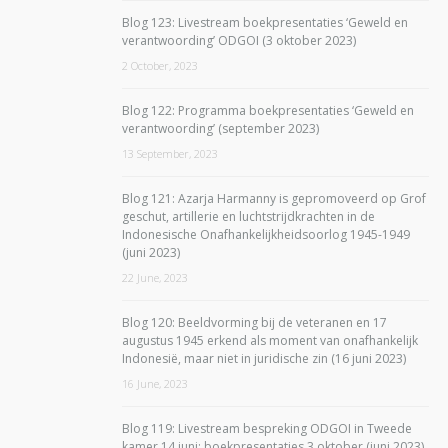
Blog 123: Livestream boekpresentaties ‘Geweld en
verantwoording’ ODGOI (3 oktober 2023)
2 October, 2023
Blog 122: Programma boekpresentaties ‘Geweld en
verantwoording’ (september 2023)
13 September, 2023
Blog 121: Azarja Harmanny is gepromoveerd op Grof
geschut, artillerie en luchtstrijdkrachten in de
Indonesische Onafhankelijkheidsoorlog 1945-1949
(juni 2023)
22 June, 2023
Blog 120: Beeldvorming bij de veteranen en 17
augustus 1945 erkend als moment van onafhankelijk
Indonesië, maar niet in juridische zin (16 juni 2023)
16 June, 2023
Blog 119: Livestream bespreking ODGOI in Tweede
kamer 14 juni; boekpresentaties 3 oktober (juni 2023)