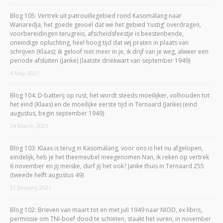
Blog 105: Vertrek uit patrouillegebied rond Kasomálang naar
Wanaredja, het goede gevoel dat we het gebied ‘rustig’ overdragen,
voorbereidingen terugreis, afscheidsfeestje is beestenbende,
oneindige opluchting, heel hoog tijd dat wij praten in plaats van
schrijven (Klaas); ik geloof niet meer in je, ik drijf van je weg, alweer een
periode afsluiten (Janke) (laatste driekwart van september 1949)
4 May, 2021
Blog 104: D-batterij op rust, het wordt steeds moeilijker, volhouden tot
het eind (Klaas) en de moeilijke eerste tijd in Ternaard (Janke) (eind
augustus, begin september 1949)
24 March, 2021
Blog 103: Klaas is terug in Kasomálang, voor ons is het nu afgelopen,
eindelijk, heb je het theemeubel meegenomen Nan, ik reken op vertrek
6 november en jij meiske, durf jij het ook? Janke thuis in Ternaard 255
(tweede helft augustus 49)
31 January, 2021
Blog 102: Brieven van maart tot en met juli 1949 naar NIOD, ex libris,
permissie om TNI-boef dood te schieten, staakt het vuren, in november