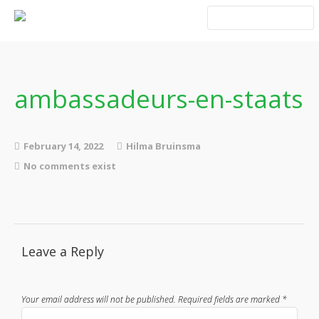
Home
Blog Taboe in het
theemeubel
ambassadeurs-en-staats
Boeken
February 14, 2022
Hilma Bruinsma
No comments exist
Verhalen
Leave a Reply
Gedichten
Contact
Your email address will not be published.
Required fields are marked
*