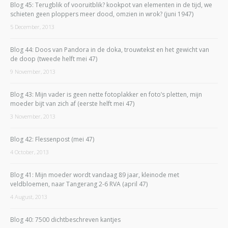
Blog 45: Terugblik of vooruitblik? kookpot van elementen in de tijd, we
schieten geen ploppers meer dood, omzien in wrok? (juni 1947)
5 December, 2013
Blog 44: Doos van Pandora in de doka, trouwtekst en het gewicht van
de doop (tweede helft mei 47)
9 November, 2013
Blog 43: Mijn vader is geen nette fotoplakker en foto’s pletten, mijn
moeder bijt van zich af (eerste helft mei 47)
3 November, 2013
Blog 42: Flessenpost (mei 47)
4 October, 2013
Blog 41: Mijn moeder wordt vandaag 89 jaar, kleinode met
veldbloemen, naar Tangerang 2-6 RVA (april 47)
4 August, 2013
Blog 40: 7500 dichtbeschreven kantjes