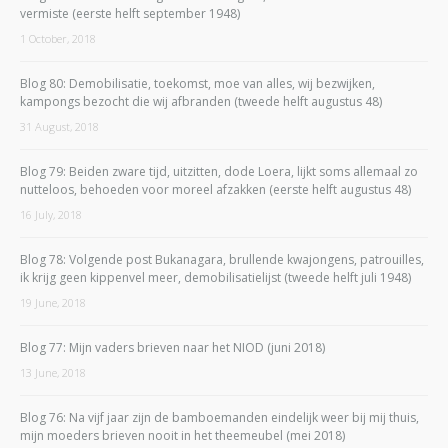
vermiste (eerste helft september 1948)
1 October, 2018
Blog 80: Demobilisatie, toekomst, moe van alles, wij bezwijken,
kampongs bezocht die wij afbranden (tweede helft augustus 48)
31 August, 2018
Blog 79: Beiden zware tijd, uitzitten, dode Loera, lijkt soms allemaal zo
nutteloos, behoeden voor moreel afzakken (eerste helft augustus 48)
16 July, 2018
Blog 78: Volgende post Bukanagara, brullende kwajongens, patrouilles,
ik krijg geen kippenvel meer, demobilisatielijst (tweede helft juli 1948)
19 June, 2018
Blog 77: Mijn vaders brieven naar het NIOD (juni 2018)
13 June, 2018
Blog 76: Na vijf jaar zijn de bamboemanden eindelijk weer bij mij thuis,
mijn moeders brieven nooit in het theemeubel (mei 2018)