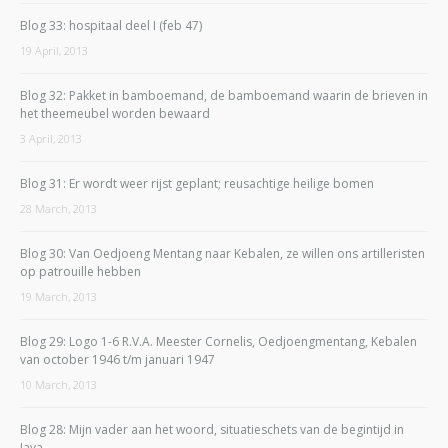
Blog 33: hospitaal deel I (feb 47)
19 April, 2013
Blog 32: Pakket in bamboemand, de bamboemand waarin de brieven in
het theemeubel worden bewaard
3 April, 2013
Blog 31: Er wordt weer rijst geplant; reusachtige heilige bomen
28 March, 2013
Blog 30: Van Oedjoeng Mentang naar Kebalen, ze willen ons artilleristen
op patrouille hebben
19 March, 2013
Blog 29: Logo 1-6 R.V.A. Meester Cornelis, Oedjoengmentang, Kebalen
van october 1946 t/m januari 1947
10 March, 2013
Blog 28: Mijn vader aan het woord, situatieschets van de begintijd in
Java