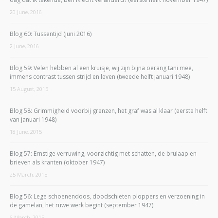
20 June, 2016
Blog 60: Tussentijd (juni 2016)
2 June, 2016
Blog 59: Velen hebben al een kruisje, wij zijn bijna oerang tani mee,
immens contrast tussen strijd en leven (tweede helft januari 1948)
15 August, 2015
Blog 58: Grimmigheid voorbij grenzen, het graf was al klaar (eerste helft
van januari 1948)
18 June, 2015
Blog 57: Ernstige verruwing, voorzichtig met schatten, de brulaap en
brieven als kranten (oktober 1947)
25 March, 2015
Blog 56: Lege schoenendoos, doodschieten ploppers en verzoening in
de gamelan, het ruwe werk begint (september 1947)
6 March, 2015