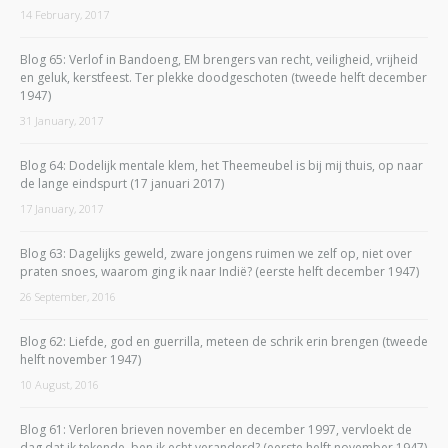
14 February, 2017
Blog 65: Verlof in Bandoeng, EM brengers van recht, veiligheid, vrijheid
en geluk, kerstfeest. Ter plekke doodgeschoten (tweede helft december
1947)
31 January, 2017
Blog 64: Dodelijk mentale klem, het Theemeubel is bij mij thuis, op naar
de lange eindspurt (17 januari 2017)
17 January, 2017
Blog 63: Dagelijks geweld, zware jongens ruimen we zelf op, niet over
praten snoes, waarom ging ik naar Indië? (eerste helft december 1947)
26 September, 2016
Blog 62: Liefde, god en guerrilla, meteen de schrik erin brengen (tweede
helft november 1947)
10 August, 2016
Blog 61: Verloren brieven november en december 1997, vervloekt de
dag dat ik tekende, ben ik echt veranderd? (eerste helft november 1947)