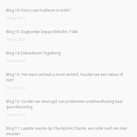
Blog 16: Foto’s van fusilleren in Indië?
15 July, 2012
Blog 15: Dagboekje beppe Betsche, 1946
10 July, 2012
Blog 14: Debarkeren Tegelberg
28 June, 2012
Blog 13: ‘Het ware verhaal is nooit verteld’, houden we een taboe of
niet?
21 June, 2012
Blog 12: Gordel van smaragd, van politionele ordehandhaving naar
guerrillaoorlog
14 June, 2012
Blog 11: Laatste reactie op Checkpoint Charlie, een volle neef van mijn
moeder