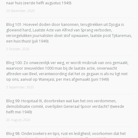
naar huis (eerste helft augustus 1949)
23 December, 2020
Blog 101: Hoeveel doden door kanonnen, terugtrekken uit Djogja is
gloeiend hard, Laatste Acte van Alfred van Sprang verboden,
verongelukken journalisten doet stof opwaaien, laatste post Tjikaremas,
een huis thuis! (juli 1949)
3 October, 2020
Blog 100: Zo onwezenlijk ver weg, er wordt misbruik van ons gemaakt,
waarvoor sneuvelden 1000 man bij de laatste actie, onverwacht
aftreden van Beel, verantwoording dat het zo gegaan is als nu ligt niet
op ons, aanval op Wanejasi, per mes afgemaakt (juni 1949)
3 September, 2020
Blog 99: Hospitaal III, doorbreken wat kan het ons verdommen,
demobilisatie comité, overlijden Generaal Spoor verdacht? (tweede
helft mei 1949)
20 August, 2020
Blog 98: Onderzoekers en tips, rust en ledigheid, voorkomen dat het