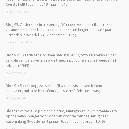
(eerste helft tot en met 19 maart 1949)
26 January, 2020
Blog 93: Onderzoek in uitvoering: ‘Wanneer verhalen elkaar raken
veranderen ze aan beide kanten meteen’ en langer dan twee jaar
uitzenden is schadelijk (17 december 2019)
17 December, 2019
Blog 92: Tweede serie brieven naar het NIOD, foto’s bekeken en het
vervolg van de zuivering na de tweede politionele actie (tweede helft
februari 1949)
29 October, 2019
Blog 91: Spiertroep, zwevende Siliwangidivisie, twee bekenden
sneuvelen, militaire begrafenis (eerste helft februari 1949)
20 August, 2019
Blog 90: Vervolg 2e politionele actie, Kuningan zal blij zijn wanneer wij
ophoepelen, banger voor ons dan voor de bendes, terug naar
Kasomálang (tweede helft januari tot en met 4 februari 1949)
6 August, 2019