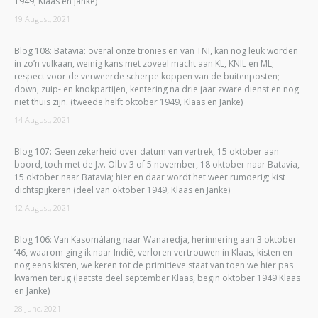
1949, Klaas en Janke)
19 August, 2021
Blog 108: Batavia: overal onze tronies en van TNI, kan nog leuk worden
in zo’n vulkaan, weinig kans met zoveel macht aan KL, KNIL en ML;
respect voor de verweerde scherpe koppen van de buitenposten;
down, zuip- en knokpartijen, kentering na drie jaar zware dienst en nog
niet thuis zijn. (tweede helft oktober 1949, Klaas en Janke)
14 August, 2021
Blog 107: Geen zekerheid over datum van vertrek, 15 oktober aan
boord, toch met de J.v. Olbv 3 of 5 november, 18 oktober naar Batavia,
15 oktober naar Batavia; hier en daar wordt het weer rumoerig; kist
dichtspijkeren (deel van oktober 1949, Klaas en Janke)
12 August, 2021
Blog 106: Van Kasomálang naar Wanaredja, herinnering aan 3 oktober
’46, waarom ging ik naar Indië, verloren vertrouwen in Klaas, kisten en
nog eens kisten, we keren tot de primitieve staat van toen we hier pas
kwamen terug (laatste deel september Klaas, begin oktober 1949 Klaas
en Janke)
28 June, 2021