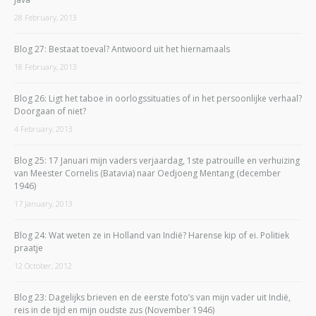
28 February, 2013
Blog 27: Bestaat toeval? Antwoord uit het hiernamaals
18 February, 2013
Blog 26: Ligt het taboe in oorlogssituaties of in het persoonlijke verhaal?
Doorgaan of niet?
4 February, 2013
Blog 25: 17 Januari mijn vaders verjaardag, 1ste patrouille en verhuizing
van Meester Cornelis (Batavia) naar Oedjoeng Mentang (december
1946)
17 January, 2013
Blog 24: Wat weten ze in Holland van Indië? Harense kip of ei. Politiek
praatje
12 October, 2012
Blog 23: Dagelijks brieven en de eerste foto’s van mijn vader uit Indië,
reis in de tijd en mijn oudste zus (November 1946)