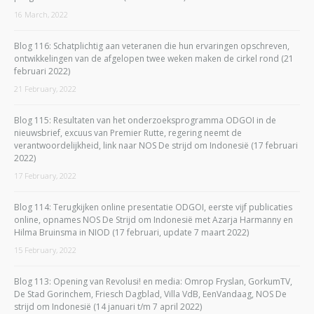
16 March, 2022
Blog 116: Schatplichtig aan veteranen die hun ervaringen opschreven,
ontwikkelingen van de afgelopen twee weken maken de cirkel rond (21
februari 2022)
21 February, 2022
Blog 115: Resultaten van het onderzoeksprogramma ODGOI in de
nieuwsbrief, excuus van Premier Rutte, regering neemt de
verantwoordelijkheid, link naar NOS De strijd om Indonesië (17 februari
2022)
17 February, 2022
Blog 114: Terugkijken online presentatie ODGOI, eerste vijf publicaties
online, opnames NOS De Strijd om Indonesië met Azarja Harmanny en
Hilma Bruinsma in NIOD (17 februari, update 7 maart 2022)
15 February, 2022
Blog 113: Opening van Revolusi! en media: Omrop Fryslan, GorkumTV,
De Stad Gorinchem, Friesch Dagblad, Villa VdB, EenVandaag, NOS De
strijd om Indonesië (14 januari t/m 7 april 2022)