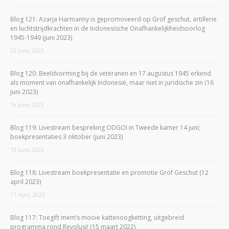
Blog 121: Azarja Harmanny is gepromoveerd op Grof geschut, artillerie
en luchtstrijdkrachten in de Indonesische Onafhankelijkheidsoorlog
1945-1949 (juni 2023)
22 June, 2023
Blog 120: Beeldvorming bij de veteranen en 17 augustus 1945 erkend
als moment van onafhankelijk Indonesië, maar niet in juridische zin (16
juni 2023)
16 June, 2023
Blog 119: Livestream bespreking ODGOI in Tweede kamer 14 juni;
boekpresentaties 3 oktober (juni 2023)
13 June, 2023
Blog 118: Livestream boekpresentatie en promotie Grof Geschut (12
april 2023)
11 April, 2023
Blog 117: Toegift mem’s mooie kattenoogketting, uitgebreid
programma rond Revolusi! (15 maart 2022)