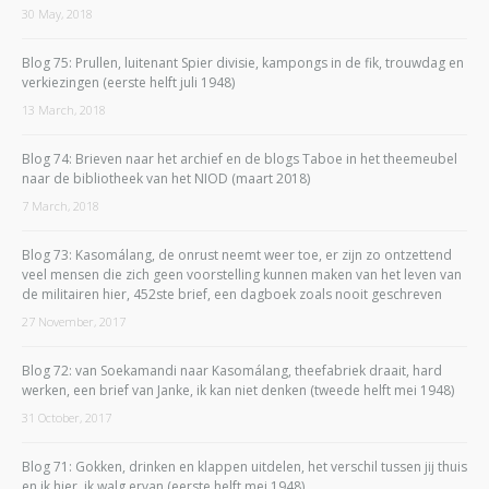
30 May, 2018
Blog 75: Prullen, luitenant Spier divisie, kampongs in de fik, trouwdag en
verkiezingen (eerste helft juli 1948)
13 March, 2018
Blog 74: Brieven naar het archief en de blogs Taboe in het theemeubel
naar de bibliotheek van het NIOD (maart 2018)
7 March, 2018
Blog 73: Kasomálang, de onrust neemt weer toe, er zijn zo ontzettend
veel mensen die zich geen voorstelling kunnen maken van het leven van
de militairen hier, 452ste brief, een dagboek zoals nooit geschreven
27 November, 2017
Blog 72: van Soekamandi naar Kasomálang, theefabriek draait, hard
werken, een brief van Janke, ik kan niet denken (tweede helft mei 1948)
31 October, 2017
Blog 71: Gokken, drinken en klappen uitdelen, het verschil tussen jij thuis
en ik hier, ik walg ervan (eerste helft mei 1948)