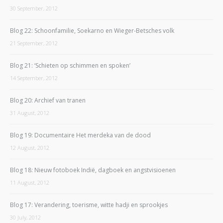
30 September, 2012
Blog 22: Schoonfamilie, Soekarno en Wieger-Betsches volk
21 September, 2012
Blog 21: ‘Schieten op schimmen en spoken’
14 September, 2012
Blog 20: Archief van tranen
31 August, 2012
Blog 19: Documentaire Het merdeka van de dood
12 August, 2012
Blog 18: Nieuw fotoboek Indië, dagboek en angstvisioenen
11 August, 2012
Blog 17: Verandering, toerisme, witte hadji en sprookjes
30 July, 2012