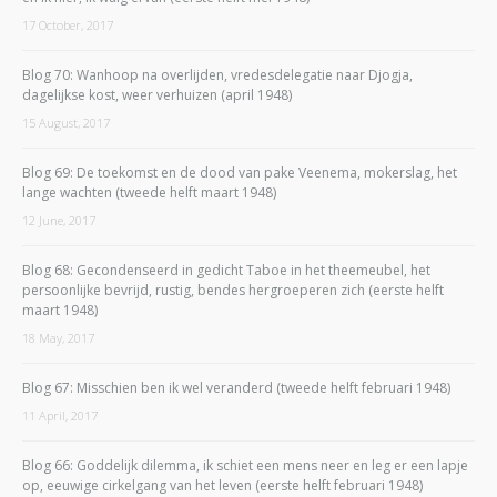
17 October, 2017
Blog 70: Wanhoop na overlijden, vredesdelegatie naar Djogja,
dagelijkse kost, weer verhuizen (april 1948)
15 August, 2017
Blog 69: De toekomst en de dood van pake Veenema, mokerslag, het
lange wachten (tweede helft maart 1948)
12 June, 2017
Blog 68: Gecondenseerd in gedicht Taboe in het theemeubel, het
persoonlijke bevrijd, rustig, bendes hergroeperen zich (eerste helft
maart 1948)
18 May, 2017
Blog 67: Misschien ben ik wel veranderd (tweede helft februari 1948)
11 April, 2017
Blog 66: Goddelijk dilemma, ik schiet een mens neer en leg er een lapje
op, eeuwige cirkelgang van het leven (eerste helft februari 1948)