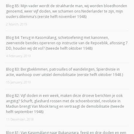
Blog 85: Mijn vader wordt de strakharde man, wij worden bloedhonden
genoemd, weer vijf doden, we schamen ons Nederlander te zijn, mijn
ouders dilemma’s (eerste helft november 1948)
2 March, 2019
Blog 84: Terug in Kasomálang, schietoefening met kanonnen,
zwervende bendes opereren op instructie van de Repoeblik, aflossing 7
DD, houden wij dit vol? (tweede helft oktober 1948)
4 February, 2019
Blog 83: Bergbeklimmen, patrouilles of wandelingen, Spierdivisie in
actie, wanhoop over uitstel demobilisatie (eerste helft oktober 1948 )
15 January, 2019
Blog 82: Vijf doden in een week, maken deze droeve berichten je ook
angstig? Schurft, glashard rossen met de schoenborstel, revolutie in
Madiun brengt Van Mook terug en vertraagt de demobilisatie (tweede
helft september 1948)
11 December, 2018
Blog 81: Van Kasomálang naar Bukanagara, feest en drie doden en een