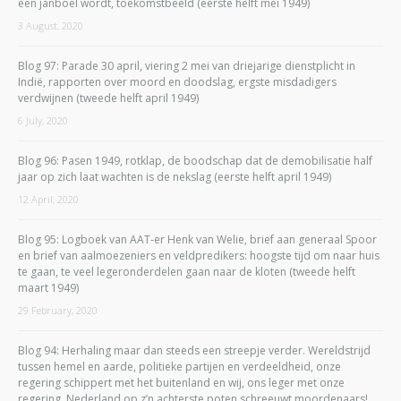
een janboel wordt, toekomstbeeld (eerste helft mei 1949)
3 August, 2020
Blog 97: Parade 30 april, viering 2 mei van driejarige dienstplicht in
Indië, rapporten over moord en doodslag, ergste misdadigers
verdwijnen (tweede helft april 1949)
6 July, 2020
Blog 96: Pasen 1949, rotklap, de boodschap dat de demobilisatie half
jaar op zich laat wachten is de nekslag (eerste helft april 1949)
12 April, 2020
Blog 95: Logboek van AAT-er Henk van Welie, brief aan generaal Spoor
en brief van aalmoezeniers en veldpredikers: hoogste tijd om naar huis
te gaan, te veel legeronderdelen gaan naar de kloten (tweede helft
maart 1949)
29 February, 2020
Blog 94: Herhaling maar dan steeds een streepje verder. Wereldstrijd
tussen hemel en aarde, politieke partijen en verdeeldheid, onze
regering schippert met het buitenland en wij, ons leger met onze
regering. Nederland op z’n achterste poten schreeuwt moordenaars!