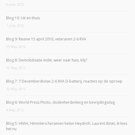
8 June, 2012
Blog 10: Uit en thuis
1 June, 2012
Blog 9: Reünie 15 april 2010, veteranen 2-6 RVA
25 May, 2012
Blog 8: Demobilisatie Indië, weer naar huis, blij?
16 May, 2012
Blog 7: 7 Decemberdivisie 2-6 RVA D-batterij, reacties op de oproep
10 May, 2012
Blog 6: World Press Photo, dodenherdenking en bevrijdingsdag
4 May, 2012
Blog 5: HhhH, Himmlers hersenen heten Heydrich. Laurent Binet, ik lees
het nu