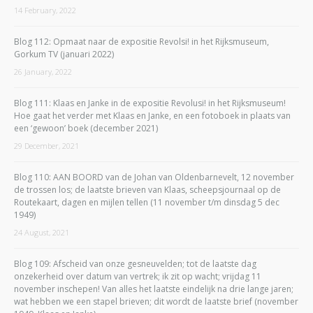
14 February, 2022
Blog 112: Opmaat naar de expositie Revolsi! in het Rijksmuseum,
Gorkum TV (januari 2022)
26 January, 2022
Blog 111: Klaas en Janke in de expositie Revolusi! in het Rijksmuseum!
Hoe gaat het verder met Klaas en Janke, en een fotoboek in plaats van
een ‘gewoon’ boek (december 2021)
29 December, 2021
Blog 110: AAN BOORD van de Johan van Oldenbarnevelt, 12 november
de trossen los; de laatste brieven van Klaas, scheepsjournaal op de
Routekaart, dagen en mijlen tellen (11 november t/m dinsdag 5 dec
1949)
24 August, 2021
Blog 109: Afscheid van onze gesneuvelden; tot de laatste dag
onzekerheid over datum van vertrek; ik zit op wacht; vrijdag 11
november inschepen! Van alles het laatste eindelijk na drie lange jaren;
wat hebben we een stapel brieven; dit wordt de laatste brief (november