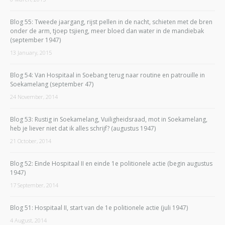
Blog 55: Tweede jaargang, rijst pellen in de nacht, schieten met de bren
onder de arm, tjoep tsjieng, meer bloed dan water in de mandiebak
(september 1947)
13 January, 2015
Blog 54: Van Hospitaal in Soebang terug naar routine en patrouille in
Soekamelang (september 47)
24 November, 2014
Blog 53: Rustig in Soekamelang, Vuiligheidsraad, mot in Soekamelang,
heb je liever niet dat ik alles schrijf? (augustus 1947)
21 October, 2014
Blog 52: Einde Hospitaal II en einde 1e politionele actie (begin augustus
1947)
17 September, 2014
Blog 51: Hospitaal II, start van de 1e politionele actie (juli 1947)
4 August, 2014