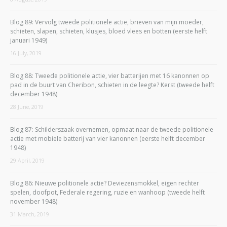
Blog 89: Vervolg tweede politionele actie, brieven van mijn moeder,
schieten, slapen, schieten, klusjes, bloed vlees en botten (eerste helft
januari 1949)
16 July, 2019
Blog 88: Tweede politionele actie, vier batterijen met 16 kanonnen op
pad in de buurt van Cheribon, schieten in de leegte? Kerst (tweede helft
december 1948)
28 June, 2019
Blog 87: Schilderszaak overnemen, opmaat naar de tweede politionele
actie met mobiele batterij van vier kanonnen (eerste helft december
1948)
29 April, 2019
Blog 86: Nieuwe politionele actie? Deviezensmokkel, eigen rechter
spelen, doofpot, Federale regering, ruzie en wanhoop (tweede helft
november 1948)
31 March, 2019