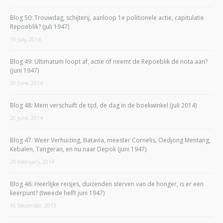
Blog 50: Trouwdag, schijterij, aanloop 1e politionele actie, capitulatie
Repoeblik? (juli 1947)
10 July, 2014
Blog 49: Ultimatum loopt af, actie of neemt de Repoeblik de nota aan?
(juni 1947)
30 June, 2014
Blog 48: Mem verschuift de tijd, de dag in de boekwinkel (juli 2014)
26 June, 2014
Blog 47: Weer Verhuizing, Batavia, meester Cornelis, Oedjong Mentang,
Kebalen, Tangeran, en nu naar Depok (juni 1947)
28 February, 2014
Blog 46: Heerlijke reisjes, duizenden sterven van de honger, is er een
keerpunt? (tweede helft juni 1947)
16 December, 2013