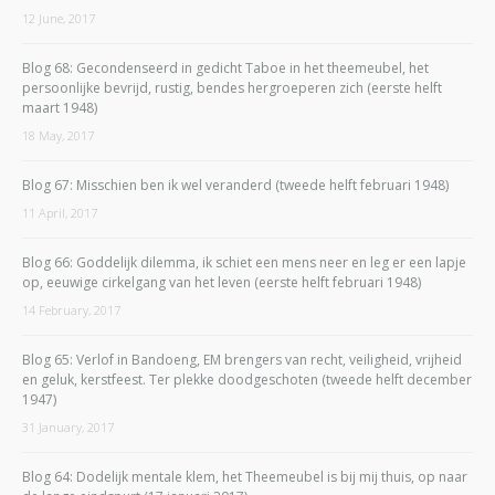
12 June, 2017
Blog 68: Gecondenseerd in gedicht Taboe in het theemeubel, het
persoonlijke bevrijd, rustig, bendes hergroeperen zich (eerste helft
maart 1948)
18 May, 2017
Blog 67: Misschien ben ik wel veranderd (tweede helft februari 1948)
11 April, 2017
Blog 66: Goddelijk dilemma, ik schiet een mens neer en leg er een lapje
op, eeuwige cirkelgang van het leven (eerste helft februari 1948)
14 February, 2017
Blog 65: Verlof in Bandoeng, EM brengers van recht, veiligheid, vrijheid
en geluk, kerstfeest. Ter plekke doodgeschoten (tweede helft december
1947)
31 January, 2017
Blog 64: Dodelijk mentale klem, het Theemeubel is bij mij thuis, op naar