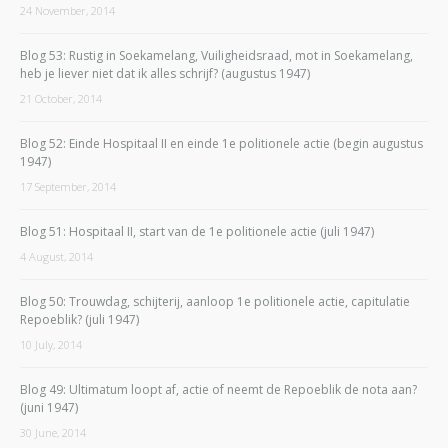
24 November, 2014
Blog 53: Rustig in Soekamelang, Vuiligheidsraad, mot in Soekamelang,
heb je liever niet dat ik alles schrijf? (augustus 1947)
21 October, 2014
Blog 52: Einde Hospitaal II en einde 1e politionele actie (begin augustus
1947)
17 September, 2014
Blog 51: Hospitaal II, start van de 1e politionele actie (juli 1947)
4 August, 2014
Blog 50: Trouwdag, schijterij, aanloop 1e politionele actie, capitulatie
Repoeblik? (juli 1947)
10 July, 2014
Blog 49: Ultimatum loopt af, actie of neemt de Repoeblik de nota aan?
(juni 1947)
30 June, 2014