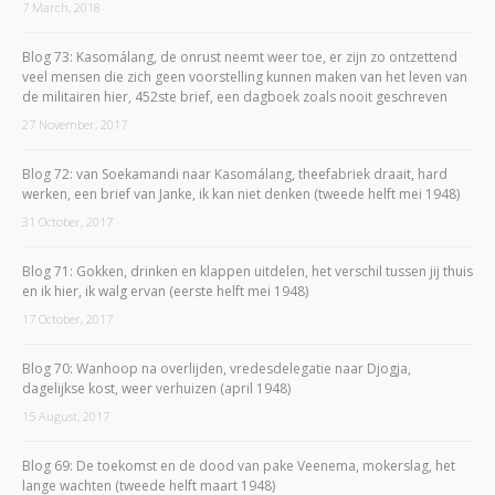
7 March, 2018
Blog 73: Kasomálang, de onrust neemt weer toe, er zijn zo ontzettend
veel mensen die zich geen voorstelling kunnen maken van het leven van
de militairen hier, 452ste brief, een dagboek zoals nooit geschreven
27 November, 2017
Blog 72: van Soekamandi naar Kasomálang, theefabriek draait, hard
werken, een brief van Janke, ik kan niet denken (tweede helft mei 1948)
31 October, 2017
Blog 71: Gokken, drinken en klappen uitdelen, het verschil tussen jij thuis
en ik hier, ik walg ervan (eerste helft mei 1948)
17 October, 2017
Blog 70: Wanhoop na overlijden, vredesdelegatie naar Djogja,
dagelijkse kost, weer verhuizen (april 1948)
15 August, 2017
Blog 69: De toekomst en de dood van pake Veenema, mokerslag, het
lange wachten (tweede helft maart 1948)