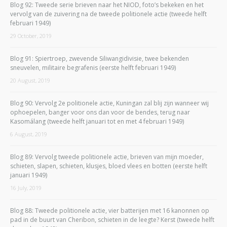
Blog 92: Tweede serie brieven naar het NIOD, foto’s bekeken en het
vervolg van de zuivering na de tweede politionele actie (tweede helft
februari 1949)
29 October, 2019
Blog 91: Spiertroep, zwevende Siliwangidivisie, twee bekenden
sneuvelen, militaire begrafenis (eerste helft februari 1949)
20 August, 2019
Blog 90: Vervolg 2e politionele actie, Kuningan zal blij zijn wanneer wij
ophoepelen, banger voor ons dan voor de bendes, terug naar
Kasomálang (tweede helft januari tot en met 4 februari 1949)
6 August, 2019
Blog 89: Vervolg tweede politionele actie, brieven van mijn moeder,
schieten, slapen, schieten, klusjes, bloed vlees en botten (eerste helft
januari 1949)
16 July, 2019
Blog 88: Tweede politionele actie, vier batterijen met 16 kanonnen op
pad in de buurt van Cheribon, schieten in de leegte? Kerst (tweede helft