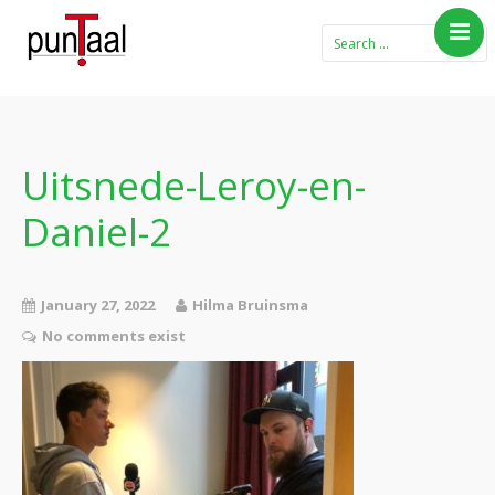
Home
Blog Taboe in het
theemeubel
Uitsnede-Leroy-en-
Boeken
Daniel-2
Verhalen
Gedichten
Contact
January 27, 2022
Hilma Bruinsma
No comments exist