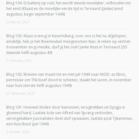
Blog 104: D-batterij op rust, het wordt steeds moeilijker, volhouden tot
het eind (Klaas) en de moeilijke eerste tijd in Ternaard (Janke) (eind
augustus, begin september 1949)
24 March, 2021
Blog 103: Klaas is terug in Kasomálang, voor ons is het nu afgelopen,
eindelijk, heb je het theemeubel meegenomen Nan, ik reken op vertrek
6 november en jij meiske, durf jij het ook? Janke thuis in Ternaard 255
(tweede helft augustus 49)
31 January, 2021
Blog 102: Brieven van maart tot en met juli 1949 naar NIOD, ex libris,
permissie om TNI-boef dood te schieten, staakt het vuren, in november
naar huis (eerste helft augustus 1949)
23 December, 2020
Blog 101: Hoeveel doden door kanonnen, terugtrekken uit Djogja is
gloeiend hard, Laatste Acte van Alfred van Sprang verboden,
verongelukken journalisten doet stof opwaaien, laatste post Tjikaremas,
een huis thuis! (juli 1949)
3 October, 2020