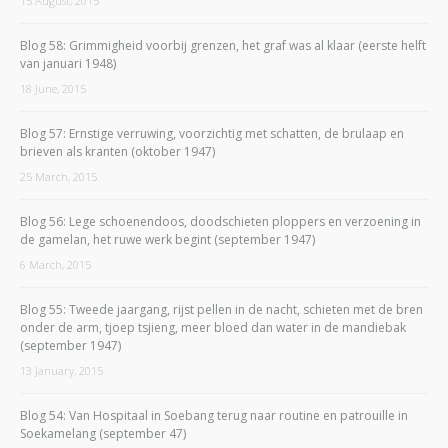
15 August, 2015
Blog 58: Grimmigheid voorbij grenzen, het graf was al klaar (eerste helft
van januari 1948)
18 June, 2015
Blog 57: Ernstige verruwing, voorzichtig met schatten, de brulaap en
brieven als kranten (oktober 1947)
25 March, 2015
Blog 56: Lege schoenendoos, doodschieten ploppers en verzoening in
de gamelan, het ruwe werk begint (september 1947)
6 March, 2015
Blog 55: Tweede jaargang, rijst pellen in de nacht, schieten met de bren
onder de arm, tjoep tsjieng, meer bloed dan water in de mandiebak
(september 1947)
13 January, 2015
Blog 54: Van Hospitaal in Soebang terug naar routine en patrouille in
Soekamelang (september 47)