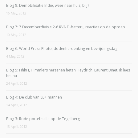
Blog 8: Demobilisatie Indië, weer naar huis, blij?
16 May, 2012
Blog 7: 7 Decemberdivisie 2-6 RVA D-batterij, reacties op de oproep
10 May, 2012
Blog 6: World Press Photo, dodenherdenking en bevrijdingsdag
4 May, 2012
Blog 5: HhhH, Himmlers hersenen heten Heydrich. Laurent Binet, ik lees
het nu
24 April, 2012
Blog 4: De club van 85+ mannen
14 April, 2012
Blog 3: Rode portefeuille op de Tegelberg
13 April, 2012