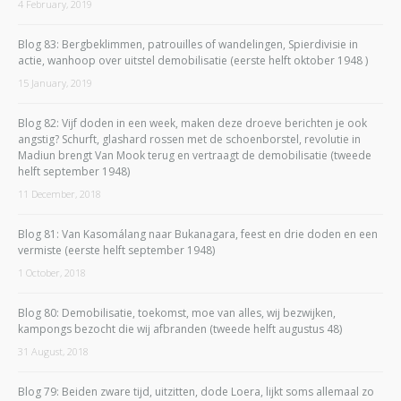
4 February, 2019
Blog 83: Bergbeklimmen, patrouilles of wandelingen, Spierdivisie in
actie, wanhoop over uitstel demobilisatie (eerste helft oktober 1948 )
15 January, 2019
Blog 82: Vijf doden in een week, maken deze droeve berichten je ook
angstig? Schurft, glashard rossen met de schoenborstel, revolutie in
Madiun brengt Van Mook terug en vertraagt de demobilisatie (tweede
helft september 1948)
11 December, 2018
Blog 81: Van Kasomálang naar Bukanagara, feest en drie doden en een
vermiste (eerste helft september 1948)
1 October, 2018
Blog 80: Demobilisatie, toekomst, moe van alles, wij bezwijken,
kampongs bezocht die wij afbranden (tweede helft augustus 48)
31 August, 2018
Blog 79: Beiden zware tijd, uitzitten, dode Loera, lijkt soms allemaal zo