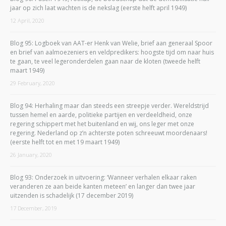
jaar op zich laat wachten is de nekslag (eerste helft april 1949)
12 April, 2020
Blog 95: Logboek van AAT-er Henk van Welie, brief aan generaal Spoor
en brief van aalmoezeniers en veldpredikers: hoogste tijd om naar huis
te gaan, te veel legeronderdelen gaan naar de kloten (tweede helft
maart 1949)
29 February, 2020
Blog 94: Herhaling maar dan steeds een streepje verder. Wereldstrijd
tussen hemel en aarde, politieke partijen en verdeeldheid, onze
regering schippert met het buitenland en wij, ons leger met onze
regering. Nederland op z’n achterste poten schreeuwt moordenaars!
(eerste helft tot en met 19 maart 1949)
26 January, 2020
Blog 93: Onderzoek in uitvoering: ‘Wanneer verhalen elkaar raken
veranderen ze aan beide kanten meteen’ en langer dan twee jaar
uitzenden is schadelijk (17 december 2019)
17 December, 2019