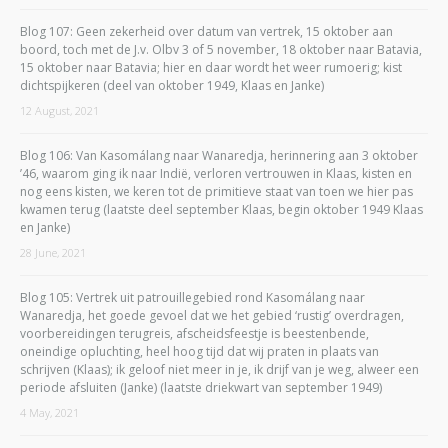
Blog 107: Geen zekerheid over datum van vertrek, 15 oktober aan
boord, toch met de J.v. Olbv 3 of 5 november, 18 oktober naar Batavia,
15 oktober naar Batavia; hier en daar wordt het weer rumoerig; kist
dichtspijkeren (deel van oktober 1949, Klaas en Janke)
12 August, 2021
Blog 106: Van Kasomálang naar Wanaredja, herinnering aan 3 oktober
’46, waarom ging ik naar Indië, verloren vertrouwen in Klaas, kisten en
nog eens kisten, we keren tot de primitieve staat van toen we hier pas
kwamen terug (laatste deel september Klaas, begin oktober 1949 Klaas
en Janke)
28 June, 2021
Blog 105: Vertrek uit patrouillegebied rond Kasomálang naar
Wanaredja, het goede gevoel dat we het gebied ‘rustig’ overdragen,
voorbereidingen terugreis, afscheidsfeestje is beestenbende,
oneindige opluchting, heel hoog tijd dat wij praten in plaats van
schrijven (Klaas); ik geloof niet meer in je, ik drijf van je weg, alweer een
periode afsluiten (Janke) (laatste driekwart van september 1949)
4 May, 2021