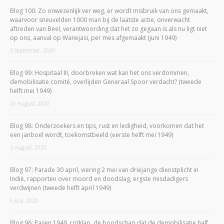
Blog 100: Zo onwezenlijk ver weg, er wordt misbruik van ons gemaakt,
waarvoor sneuvelden 1000 man bij de laatste actie, onverwacht
aftreden van Beel, verantwoording dat het zo gegaan is als nu ligt niet
op ons, aanval op Wanejasi, per mes afgemaakt (juni 1949)
3 September, 2020
Blog 99: Hospitaal III, doorbreken wat kan het ons verdommen,
demobilisatie comité, overlijden Generaal Spoor verdacht? (tweede
helft mei 1949)
20 August, 2020
Blog 98: Onderzoekers en tips, rust en ledigheid, voorkomen dat het
een janboel wordt, toekomstbeeld (eerste helft mei 1949)
3 August, 2020
Blog 97: Parade 30 april, viering 2 mei van driejarige dienstplicht in
Indië, rapporten over moord en doodslag, ergste misdadigers
verdwijnen (tweede helft april 1949)
6 July, 2020
Blog 96: Pasen 1949, rotklap, de boodschap dat de demobilisatie half