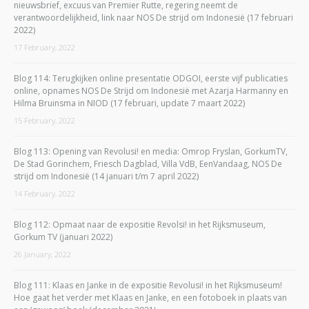
nieuwsbrief, excuus van Premier Rutte, regering neemt de
verantwoordelijkheid, link naar NOS De strijd om Indonesië (17 februari
2022)
17 February, 2022
Blog 114: Terugkijken online presentatie ODGOI, eerste vijf publicaties
online, opnames NOS De Strijd om Indonesië met Azarja Harmanny en
Hilma Bruinsma in NIOD (17 februari, update 7 maart 2022)
15 February, 2022
Blog 113: Opening van Revolusi! en media: Omrop Fryslan, GorkumTV,
De Stad Gorinchem, Friesch Dagblad, Villa VdB, EenVandaag, NOS De
strijd om Indonesië (14 januari t/m 7 april 2022)
14 February, 2022
Blog 112: Opmaat naar de expositie Revolsi! in het Rijksmuseum,
Gorkum TV (januari 2022)
26 January, 2022
Blog 111: Klaas en Janke in de expositie Revolusi! in het Rijksmuseum!
Hoe gaat het verder met Klaas en Janke, en een fotoboek in plaats van