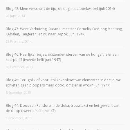
Blog 48: Mem verschuift de tijd, de dag in de boekwinkel (juli 2014)
26 June, 2014
Blog 47: Weer Verhuizing, Batavia, meester Cornelis, Oedjong Mentang,
Kebalen, Tangeran, en nu naar Depok (juni 1947)
28 February, 2014
Blog 46: Heerlijke reisjes, duizenden sterven van de honger, is er een
keerpunt? (tweede helft juni 1947)
16 December, 2013
Blog 45: Terugblik of vooruitblik? kookpot van elementen in de tijd, we
schieten geen ploppers meer dood, omzien in wrok? (juni 1947)
5 December, 2013
Blog 44: Doos van Pandora in de doka, trouwtekst en het gewicht van
de doop (tweede helft mei 47)
9 November, 2013