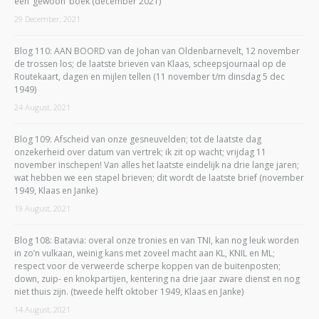
een ‘gewoon’ boek (december 2021)
29 December, 2021
Blog 110: AAN BOORD van de Johan van Oldenbarnevelt, 12 november
de trossen los; de laatste brieven van Klaas, scheepsjournaal op de
Routekaart, dagen en mijlen tellen (11 november t/m dinsdag 5 dec
1949)
24 August, 2021
Blog 109: Afscheid van onze gesneuvelden; tot de laatste dag
onzekerheid over datum van vertrek; ik zit op wacht; vrijdag 11
november inschepen! Van alles het laatste eindelijk na drie lange jaren;
wat hebben we een stapel brieven; dit wordt de laatste brief (november
1949, Klaas en Janke)
19 August, 2021
Blog 108: Batavia: overal onze tronies en van TNI, kan nog leuk worden
in zo’n vulkaan, weinig kans met zoveel macht aan KL, KNIL en ML;
respect voor de verweerde scherpe koppen van de buitenposten;
down, zuip- en knokpartijen, kentering na drie jaar zware dienst en nog
niet thuis zijn. (tweede helft oktober 1949, Klaas en Janke)
14 August, 2021