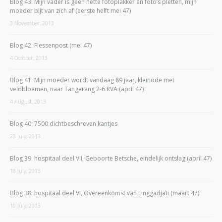
Blog 43: Mijn vader is geen nette fotoplakker en foto’s pletten, mijn
moeder bijt van zich af (eerste helft mei 47)
3 November, 2013
Blog 42: Flessenpost (mei 47)
4 October, 2013
Blog 41: Mijn moeder wordt vandaag 89 jaar, kleinode met
veldbloemen, naar Tangerang 2-6 RVA (april 47)
4 August, 2013
Blog 40: 7500 dichtbeschreven kantjes
23 July, 2013
Blog 39: hospitaal deel VII, Geboorte Betsche, eindelijk ontslag (april 47)
18 July, 2013
Blog 38: hospitaal deel VI, Overeenkomst van Linggadjati (maart 47)
10 July, 2013