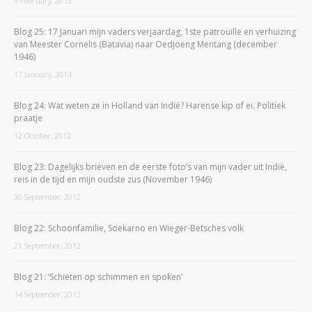
4 February, 2013
Blog 25: 17 Januari mijn vaders verjaardag, 1ste patrouille en verhuizing
van Meester Cornelis (Batavia) naar Oedjoeng Mentang (december
1946)
17 January, 2013
Blog 24: Wat weten ze in Holland van Indië? Harense kip of ei. Politiek
praatje
12 October, 2012
Blog 23: Dagelijks brieven en de eerste foto’s van mijn vader uit Indië,
reis in de tijd en mijn oudste zus (November 1946)
30 September, 2012
Blog 22: Schoonfamilie, Soekarno en Wieger-Betsches volk
21 September, 2012
Blog 21: ‘Schieten op schimmen en spoken’
14 September, 2012