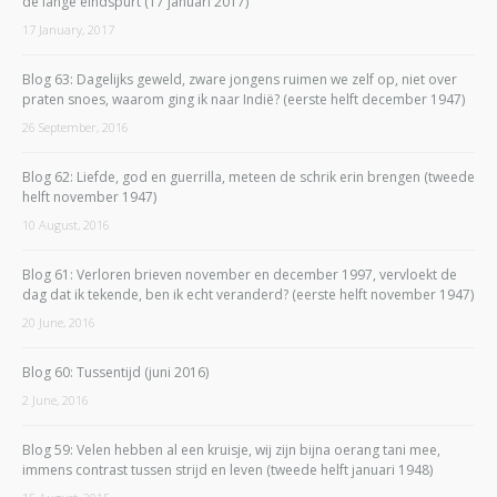
de lange eindspurt (17 januari 2017)
17 January, 2017
Blog 63: Dagelijks geweld, zware jongens ruimen we zelf op, niet over
praten snoes, waarom ging ik naar Indië? (eerste helft december 1947)
26 September, 2016
Blog 62: Liefde, god en guerrilla, meteen de schrik erin brengen (tweede
helft november 1947)
10 August, 2016
Blog 61: Verloren brieven november en december 1997, vervloekt de
dag dat ik tekende, ben ik echt veranderd? (eerste helft november 1947)
20 June, 2016
Blog 60: Tussentijd (juni 2016)
2 June, 2016
Blog 59: Velen hebben al een kruisje, wij zijn bijna oerang tani mee,
immens contrast tussen strijd en leven (tweede helft januari 1948)