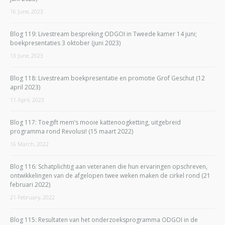
16 June, 2023
Blog 119: Livestream bespreking ODGOI in Tweede kamer 14 juni;
boekpresentaties 3 oktober (juni 2023)
13 June, 2023
Blog 118: Livestream boekpresentatie en promotie Grof Geschut (12
april 2023)
11 April, 2023
Blog 117: Toegift mem’s mooie kattenoogketting, uitgebreid
programma rond Revolusi! (15 maart 2022)
16 March, 2022
Blog 116: Schatplichtig aan veteranen die hun ervaringen opschreven,
ontwikkelingen van de afgelopen twee weken maken de cirkel rond (21
februari 2022)
21 February, 2022
Blog 115: Resultaten van het onderzoeksprogramma ODGOI in de