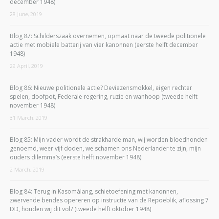
december 1948)
28 June, 2019
Blog 87: Schilderszaak overnemen, opmaat naar de tweede politionele
actie met mobiele batterij van vier kanonnen (eerste helft december
1948)
29 April, 2019
Blog 86: Nieuwe politionele actie? Deviezensmokkel, eigen rechter
spelen, doofpot, Federale regering, ruzie en wanhoop (tweede helft
november 1948)
31 March, 2019
Blog 85: Mijn vader wordt de strakharde man, wij worden bloedhonden
genoemd, weer vijf doden, we schamen ons Nederlander te zijn, mijn
ouders dilemma’s (eerste helft november 1948)
2 March, 2019
Blog 84: Terug in Kasomálang, schietoefening met kanonnen,
zwervende bendes opereren op instructie van de Repoeblik, aflossing 7
DD, houden wij dit vol? (tweede helft oktober 1948)