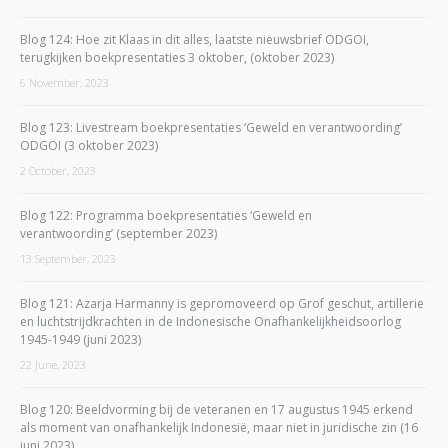
Blog 124: Hoe zit Klaas in dit alles, laatste nieuwsbrief ODGOI,
terugkijken boekpresentaties 3 oktober, (oktober 2023)
6 November, 2023
Blog 123: Livestream boekpresentaties ‘Geweld en verantwoording’
ODGOI (3 oktober 2023)
2 October, 2023
Blog 122: Programma boekpresentaties ‘Geweld en
verantwoording’ (september 2023)
13 September, 2023
Blog 121: Azarja Harmanny is gepromoveerd op Grof geschut, artillerie
en luchtstrijdkrachten in de Indonesische Onafhankelijkheidsoorlog
1945-1949 (juni 2023)
22 June, 2023
Blog 120: Beeldvorming bij de veteranen en 17 augustus 1945 erkend
als moment van onafhankelijk Indonesië, maar niet in juridische zin (16
juni 2023)