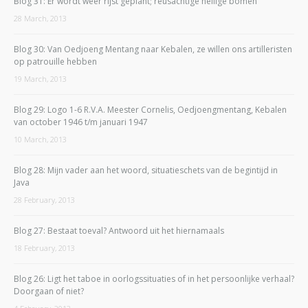
Blog 31: Er wordt weer rijst geplant; reusachtige heilige bomen
28 March, 2013
Blog 30: Van Oedjoeng Mentang naar Kebalen, ze willen ons artilleristen
op patrouille hebben
19 March, 2013
Blog 29: Logo 1-6 R.V.A. Meester Cornelis, Oedjoengmentang, Kebalen
van october 1946 t/m januari 1947
10 March, 2013
Blog 28: Mijn vader aan het woord, situatieschets van de begintijd in
Java
28 February, 2013
Blog 27: Bestaat toeval? Antwoord uit het hiernamaals
18 February, 2013
Blog 26: Ligt het taboe in oorlogssituaties of in het persoonlijke verhaal?
Doorgaan of niet?