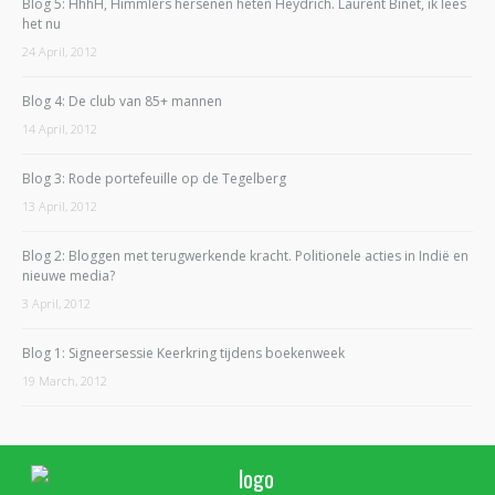
Blog 5: HhhH, Himmlers hersenen heten Heydrich. Laurent Binet, ik lees
het nu
24 April, 2012
Blog 4: De club van 85+ mannen
14 April, 2012
Blog 3: Rode portefeuille op de Tegelberg
13 April, 2012
Blog 2: Bloggen met terugwerkende kracht. Politionele acties in Indië en
nieuwe media?
3 April, 2012
Blog 1: Signeersessie Keerkring tijdens boekenweek
19 March, 2012