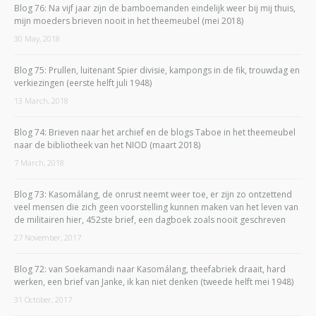
Blog 76: Na vijf jaar zijn de bamboemanden eindelijk weer bij mij thuis,
mijn moeders brieven nooit in het theemeubel (mei 2018)
30 May, 2018
Blog 75: Prullen, luitenant Spier divisie, kampongs in de fik, trouwdag en
verkiezingen (eerste helft juli 1948)
13 March, 2018
Blog 74: Brieven naar het archief en de blogs Taboe in het theemeubel
naar de bibliotheek van het NIOD (maart 2018)
7 March, 2018
Blog 73: Kasomálang, de onrust neemt weer toe, er zijn zo ontzettend
veel mensen die zich geen voorstelling kunnen maken van het leven van
de militairen hier, 452ste brief, een dagboek zoals nooit geschreven
27 November, 2017
Blog 72: van Soekamandi naar Kasomálang, theefabriek draait, hard
werken, een brief van Janke, ik kan niet denken (tweede helft mei 1948)
31 October, 2017