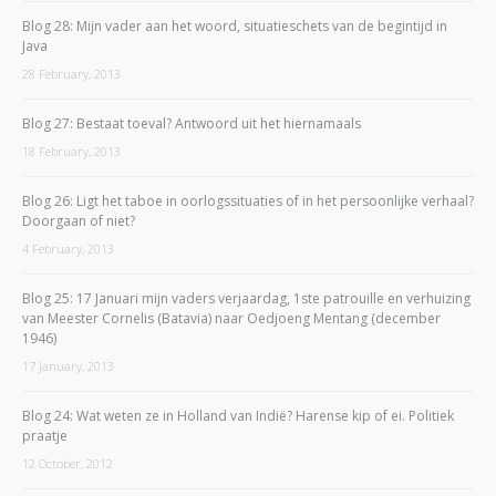
Blog 28: Mijn vader aan het woord, situatieschets van de begintijd in
Java
28 February, 2013
Blog 27: Bestaat toeval? Antwoord uit het hiernamaals
18 February, 2013
Blog 26: Ligt het taboe in oorlogssituaties of in het persoonlijke verhaal?
Doorgaan of niet?
4 February, 2013
Blog 25: 17 Januari mijn vaders verjaardag, 1ste patrouille en verhuizing
van Meester Cornelis (Batavia) naar Oedjoeng Mentang (december
1946)
17 January, 2013
Blog 24: Wat weten ze in Holland van Indië? Harense kip of ei. Politiek
praatje
12 October, 2012