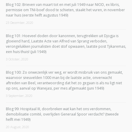
Blog 102: Brieven van maart tot en met juli 1949 naar NIOD, ex libris,
permissie om TNI-boef dood te schieten, staakt het vuren, in november
naar huis (eerste helft augustus 1949)
23 December, 2020
Blog 101: Hoeveel doden door kanonnen, terugtrekken uit Djogja is
gloeiend hard, Laatste Acte van Alfred van Sprang verboden,
verongelukken journalisten doet stof opwaaien, laatste post Tjikaremas,
een huis thuis! (juli 1949)
3 October, 2020
Blog 100: Zo onwezenlijk ver weg, er wordt misbruik van ons gemaakt,
waarvoor sneuvelden 1000 man bij de laatste actie, onverwacht
aftreden van Beel, verantwoording dat het zo gegaan is als nu ligt niet
op ons, aanval op Wanejasi, per mes afgemaakt (juni 1949)
3 September, 2020
Blog 99: Hospitaal III, doorbreken wat kan het ons verdommen,
demobilisatie comité, overlijden Generaal Spoor verdacht? (tweede
helft mei 1949)
20 August, 2020