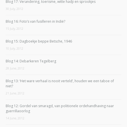
Blog 17: Verandering, toerisme, witte hadji en sprookjes
30 July, 2012
Blog 16: Foto’s van fusilleren in Indië?
15 July, 2012
Blog 15: Dagboekje beppe Betsche, 1946
10 July, 2012
Blog 14: Debarkeren Tegelberg
28 June, 2012
Blog 13: ‘Het ware verhaal is nooit verteld’, houden we een taboe of
niet?
21 June, 2012
Blog 12: Gordel van smaragd, van politionele ordehandhaving naar
guerrillaoorlog
14 June, 2012