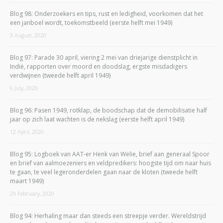
Blog 98: Onderzoekers en tips, rust en ledigheid, voorkomen dat het
een janboel wordt, toekomstbeeld (eerste helft mei 1949)
3 August, 2020
Blog 97: Parade 30 april, viering 2 mei van driejarige dienstplicht in
Indië, rapporten over moord en doodslag, ergste misdadigers
verdwijnen (tweede helft april 1949)
6 July, 2020
Blog 96: Pasen 1949, rotklap, de boodschap dat de demobilisatie half
jaar op zich laat wachten is de nekslag (eerste helft april 1949)
12 April, 2020
Blog 95: Logboek van AAT-er Henk van Welie, brief aan generaal Spoor
en brief van aalmoezeniers en veldpredikers: hoogste tijd om naar huis
te gaan, te veel legeronderdelen gaan naar de kloten (tweede helft
maart 1949)
29 February, 2020
Blog 94: Herhaling maar dan steeds een streepje verder. Wereldstrijd