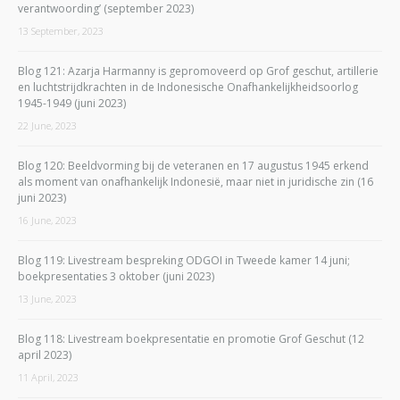
verantwoording’ (september 2023)
13 September, 2023
Blog 121: Azarja Harmanny is gepromoveerd op Grof geschut, artillerie
en luchtstrijdkrachten in de Indonesische Onafhankelijkheidsoorlog
1945-1949 (juni 2023)
22 June, 2023
Blog 120: Beeldvorming bij de veteranen en 17 augustus 1945 erkend
als moment van onafhankelijk Indonesië, maar niet in juridische zin (16
juni 2023)
16 June, 2023
Blog 119: Livestream bespreking ODGOI in Tweede kamer 14 juni;
boekpresentaties 3 oktober (juni 2023)
13 June, 2023
Blog 118: Livestream boekpresentatie en promotie Grof Geschut (12
april 2023)
11 April, 2023