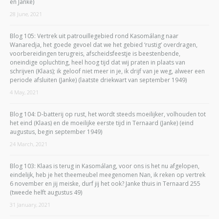
en Janke)
28 June, 2021
Blog 105: Vertrek uit patrouillegebied rond Kasomálang naar
Wanaredja, het goede gevoel dat we het gebied ‘rustig’ overdragen,
voorbereidingen terugreis, afscheidsfeestje is beestenbende,
oneindige opluchting, heel hoog tijd dat wij praten in plaats van
schrijven (Klaas); ik geloof niet meer in je, ik drijf van je weg, alweer een
periode afsluiten (Janke) (laatste driekwart van september 1949)
4 May, 2021
Blog 104: D-batterij op rust, het wordt steeds moeilijker, volhouden tot
het eind (Klaas) en de moeilijke eerste tijd in Ternaard (Janke) (eind
augustus, begin september 1949)
24 March, 2021
Blog 103: Klaas is terug in Kasomálang, voor ons is het nu afgelopen,
eindelijk, heb je het theemeubel meegenomen Nan, ik reken op vertrek
6 november en jij meiske, durf jij het ook? Janke thuis in Ternaard 255
(tweede helft augustus 49)
31 January, 2021