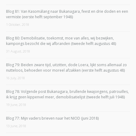
Blog 81: Van Kasomálang naar Bukanagara, feest en drie doden en een
vermiste (eerste helft september 1948)
1 October, 2018
Blog 80: Demobilisatie, toekomst, moe van alles, wij bezwijken,
kampongs bezocht die wij afbranden (tweede helft augustus 48)
31 August, 2018
Blog 79: Beiden zware tijd, uitzitten, dode Loera, lijkt soms allemaal zo
nutteloos, behoeden voor moreel afzakken (eerste helft augustus 48)
16 July, 2018
Blog 78: Volgende post Bukanagara, brullende kwajongens, patrouilles,
ik krijg geen kippenvel meer, demobilisatielijst (tweede helft juli 1948)
19 June, 2018
Blog 77: Mijn vaders brieven naar het NIOD (juni 2018)
13 June, 2018