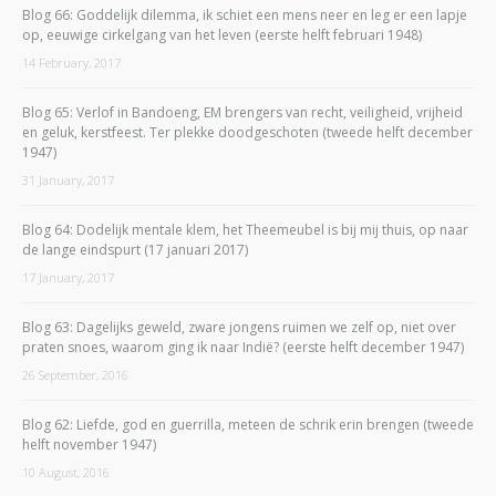
Blog 66: Goddelijk dilemma, ik schiet een mens neer en leg er een lapje
op, eeuwige cirkelgang van het leven (eerste helft februari 1948)
14 February, 2017
Blog 65: Verlof in Bandoeng, EM brengers van recht, veiligheid, vrijheid
en geluk, kerstfeest. Ter plekke doodgeschoten (tweede helft december
1947)
31 January, 2017
Blog 64: Dodelijk mentale klem, het Theemeubel is bij mij thuis, op naar
de lange eindspurt (17 januari 2017)
17 January, 2017
Blog 63: Dagelijks geweld, zware jongens ruimen we zelf op, niet over
praten snoes, waarom ging ik naar Indië? (eerste helft december 1947)
26 September, 2016
Blog 62: Liefde, god en guerrilla, meteen de schrik erin brengen (tweede
helft november 1947)
10 August, 2016