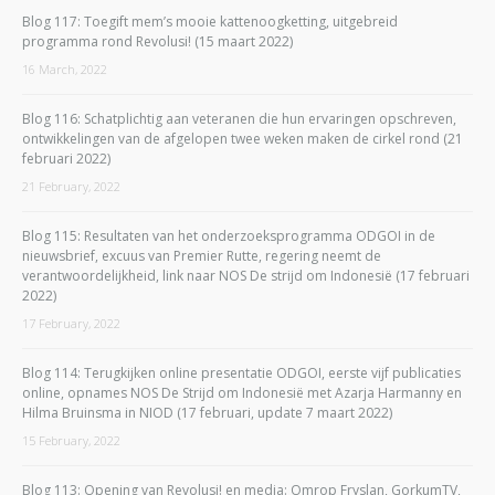
Blog 117: Toegift mem’s mooie kattenoogketting, uitgebreid
programma rond Revolusi! (15 maart 2022)
16 March, 2022
Blog 116: Schatplichtig aan veteranen die hun ervaringen opschreven,
ontwikkelingen van de afgelopen twee weken maken de cirkel rond (21
februari 2022)
21 February, 2022
Blog 115: Resultaten van het onderzoeksprogramma ODGOI in de
nieuwsbrief, excuus van Premier Rutte, regering neemt de
verantwoordelijkheid, link naar NOS De strijd om Indonesië (17 februari
2022)
17 February, 2022
Blog 114: Terugkijken online presentatie ODGOI, eerste vijf publicaties
online, opnames NOS De Strijd om Indonesië met Azarja Harmanny en
Hilma Bruinsma in NIOD (17 februari, update 7 maart 2022)
15 February, 2022
Blog 113: Opening van Revolusi! en media: Omrop Fryslan, GorkumTV,