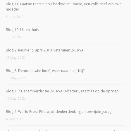
Blog 11: Laatste reactie op Checkpoint Charlie, een volle neef van mijn
moeder
8 June, 2012
Blog 10: Uit en thuis
1 June, 2012
Blog 9: Reünie 15 april 2010, veteranen 2-6 RVA
25 May, 2012
Blog 8: Demobilisatie Indië, weer naar huis, blij?
16 May, 2012
Blog 7: 7 Decemberdivisie 2-6 RVA D-batterij, reacties op de oproep
10 May, 2012
Blog 6: World Press Photo, dodenherdenking en bevrijdingsdag
4 May, 2012