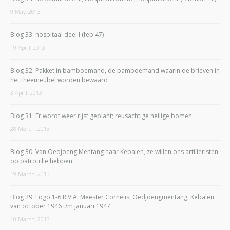
9 May, 2013
Blog 33: hospitaal deel I (feb 47)
19 April, 2013
Blog 32: Pakket in bamboemand, de bamboemand waarin de brieven in
het theemeubel worden bewaard
3 April, 2013
Blog 31: Er wordt weer rijst geplant; reusachtige heilige bomen
28 March, 2013
Blog 30: Van Oedjoeng Mentang naar Kebalen, ze willen ons artilleristen
op patrouille hebben
19 March, 2013
Blog 29: Logo 1-6 R.V.A. Meester Cornelis, Oedjoengmentang, Kebalen
van october 1946 t/m januari 1947
10 March, 2013