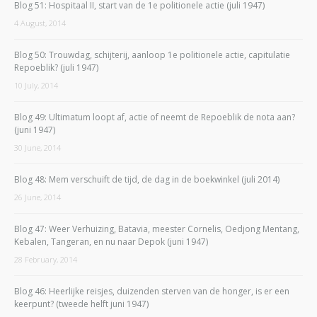
Blog 51: Hospitaal II, start van de 1e politionele actie (juli 1947)
4 August, 2014
Blog 50: Trouwdag, schijterij, aanloop 1e politionele actie, capitulatie
Repoeblik? (juli 1947)
10 July, 2014
Blog 49: Ultimatum loopt af, actie of neemt de Repoeblik de nota aan?
(juni 1947)
30 June, 2014
Blog 48: Mem verschuift de tijd, de dag in de boekwinkel (juli 2014)
26 June, 2014
Blog 47: Weer Verhuizing, Batavia, meester Cornelis, Oedjong Mentang,
Kebalen, Tangeran, en nu naar Depok (juni 1947)
28 February, 2014
Blog 46: Heerlijke reisjes, duizenden sterven van de honger, is er een
keerpunt? (tweede helft juni 1947)