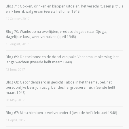
Blog 71: Gokken, drinken en klappen uitdelen, het verschil tussen jij thuis
en ik hier, ik walg ervan (eerste helft mei 1948)
17 October, 2017
Blog 70: Wanhoop na overlijden, vredesdelegatie naar Djogja,
dagelijkse kost, weer verhuizen (april 1948)
15 August, 2017
Blog 69: De toekomst en de dood van pake Veenema, mokerslag, het
lange wachten (tweede helft maart 1948)
12 June, 2017
Blog 68: Gecondenseerd in gedicht Taboe in het theemeubel, het
persoonlijke bevrijd, rustig, bendes hergroeperen zich (eerste helft
maart 1948)
18 May, 2017
Blog 67: Misschien ben ik wel veranderd (tweede helft februari 1948)
11 April, 2017