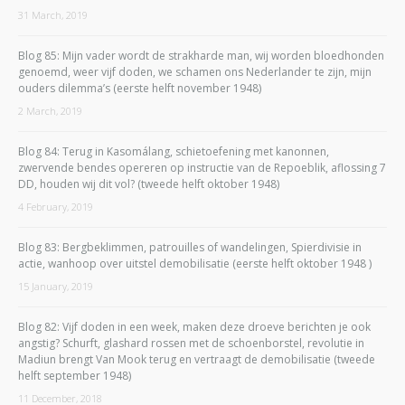
31 March, 2019
Blog 85: Mijn vader wordt de strakharde man, wij worden bloedhonden
genoemd, weer vijf doden, we schamen ons Nederlander te zijn, mijn
ouders dilemma’s (eerste helft november 1948)
2 March, 2019
Blog 84: Terug in Kasomálang, schietoefening met kanonnen,
zwervende bendes opereren op instructie van de Repoeblik, aflossing 7
DD, houden wij dit vol? (tweede helft oktober 1948)
4 February, 2019
Blog 83: Bergbeklimmen, patrouilles of wandelingen, Spierdivisie in
actie, wanhoop over uitstel demobilisatie (eerste helft oktober 1948 )
15 January, 2019
Blog 82: Vijf doden in een week, maken deze droeve berichten je ook
angstig? Schurft, glashard rossen met de schoenborstel, revolutie in
Madiun brengt Van Mook terug en vertraagt de demobilisatie (tweede
helft september 1948)
11 December, 2018