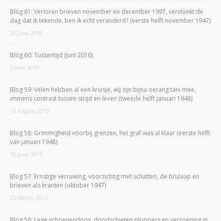
Blog 61: Verloren brieven november en december 1997, vervloekt de
dag dat ik tekende, ben ik echt veranderd? (eerste helft november 1947)
20 June, 2016
Blog 60: Tussentijd (juni 2016)
2 June, 2016
Blog 59: Velen hebben al een kruisje, wij zijn bijna oerang tani mee,
immens contrast tussen strijd en leven (tweede helft januari 1948)
15 August, 2015
Blog 58: Grimmigheid voorbij grenzen, het graf was al klaar (eerste helft
van januari 1948)
18 June, 2015
Blog 57: Ernstige verruwing, voorzichtig met schatten, de brulaap en
brieven als kranten (oktober 1947)
25 March, 2015
Blog 56: Lege schoenendoos, doodschieten ploppers en verzoening in