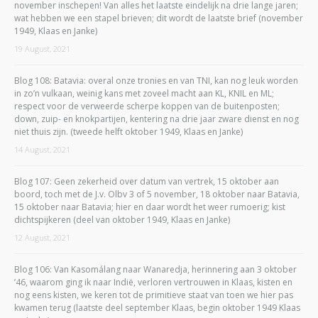
november inschepen! Van alles het laatste eindelijk na drie lange jaren;
wat hebben we een stapel brieven; dit wordt de laatste brief (november
1949, Klaas en Janke)
19 August, 2021
Blog 108: Batavia: overal onze tronies en van TNI, kan nog leuk worden
in zo’n vulkaan, weinig kans met zoveel macht aan KL, KNIL en ML;
respect voor de verweerde scherpe koppen van de buitenposten;
down, zuip- en knokpartijen, kentering na drie jaar zware dienst en nog
niet thuis zijn. (tweede helft oktober 1949, Klaas en Janke)
14 August, 2021
Blog 107: Geen zekerheid over datum van vertrek, 15 oktober aan
boord, toch met de J.v. Olbv 3 of 5 november, 18 oktober naar Batavia,
15 oktober naar Batavia; hier en daar wordt het weer rumoerig; kist
dichtspijkeren (deel van oktober 1949, Klaas en Janke)
12 August, 2021
Blog 106: Van Kasomálang naar Wanaredja, herinnering aan 3 oktober
’46, waarom ging ik naar Indië, verloren vertrouwen in Klaas, kisten en
nog eens kisten, we keren tot de primitieve staat van toen we hier pas
kwamen terug (laatste deel september Klaas, begin oktober 1949 Klaas