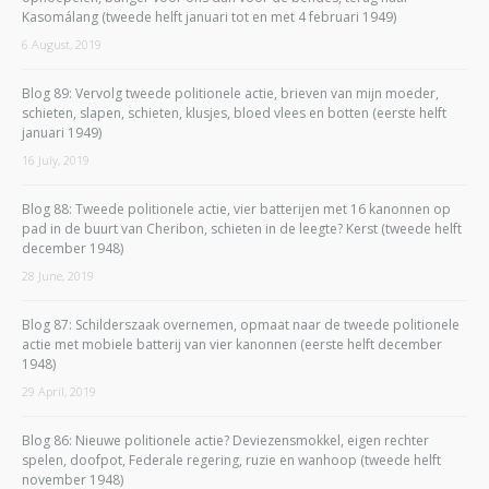
Kasomálang (tweede helft januari tot en met 4 februari 1949)
6 August, 2019
Blog 89: Vervolg tweede politionele actie, brieven van mijn moeder,
schieten, slapen, schieten, klusjes, bloed vlees en botten (eerste helft
januari 1949)
16 July, 2019
Blog 88: Tweede politionele actie, vier batterijen met 16 kanonnen op
pad in de buurt van Cheribon, schieten in de leegte? Kerst (tweede helft
december 1948)
28 June, 2019
Blog 87: Schilderszaak overnemen, opmaat naar de tweede politionele
actie met mobiele batterij van vier kanonnen (eerste helft december
1948)
29 April, 2019
Blog 86: Nieuwe politionele actie? Deviezensmokkel, eigen rechter
spelen, doofpot, Federale regering, ruzie en wanhoop (tweede helft
november 1948)