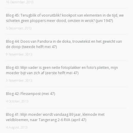
16 December, 2013
Blog 45: Terugblik of vooruitblik? kookpot van elementen in de tijd, we
schieten geen ploppers meer dood, omzien in wrok? (juni 1947)
5 December, 2013
Blog 44: Doos van Pandora in de doka, trouwtekst en het gewicht van
de doop (tweede helft mei 47)
9 November, 2013
Blog 43: Mijn vader is geen nette fotoplakker en foto’s pletten, mijn
moeder bijt van zich af (eerste helft mei 47)
3 November, 2013
Blog 42: Flessenpost (mei 47)
4 October, 2013
Blog 41: Mijn moeder wordt vandaag 89 jaar, kleinode met
veldbloemen, naar Tangerang 2-6 RVA (april 47)
4 August, 2013