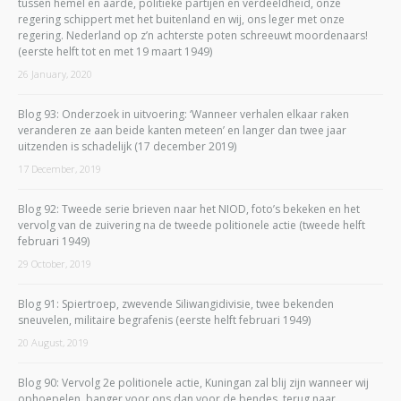
tussen hemel en aarde, politieke partijen en verdeeldheid, onze
regering schippert met het buitenland en wij, ons leger met onze
regering. Nederland op z’n achterste poten schreeuwt moordenaars!
(eerste helft tot en met 19 maart 1949)
26 January, 2020
Blog 93: Onderzoek in uitvoering: ‘Wanneer verhalen elkaar raken
veranderen ze aan beide kanten meteen’ en langer dan twee jaar
uitzenden is schadelijk (17 december 2019)
17 December, 2019
Blog 92: Tweede serie brieven naar het NIOD, foto’s bekeken en het
vervolg van de zuivering na de tweede politionele actie (tweede helft
februari 1949)
29 October, 2019
Blog 91: Spiertroep, zwevende Siliwangidivisie, twee bekenden
sneuvelen, militaire begrafenis (eerste helft februari 1949)
20 August, 2019
Blog 90: Vervolg 2e politionele actie, Kuningan zal blij zijn wanneer wij
ophoepelen, banger voor ons dan voor de bendes, terug naar