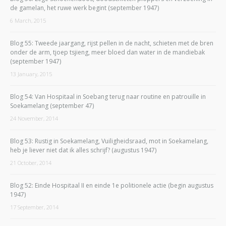
de gamelan, het ruwe werk begint (september 1947)
6 March, 2015
Blog 55: Tweede jaargang, rijst pellen in de nacht, schieten met de bren
onder de arm, tjoep tsjieng, meer bloed dan water in de mandiebak
(september 1947)
13 January, 2015
Blog 54: Van Hospitaal in Soebang terug naar routine en patrouille in
Soekamelang (september 47)
24 November, 2014
Blog 53: Rustig in Soekamelang, Vuiligheidsraad, mot in Soekamelang,
heb je liever niet dat ik alles schrijf? (augustus 1947)
21 October, 2014
Blog 52: Einde Hospitaal II en einde 1e politionele actie (begin augustus
1947)
17 September, 2014