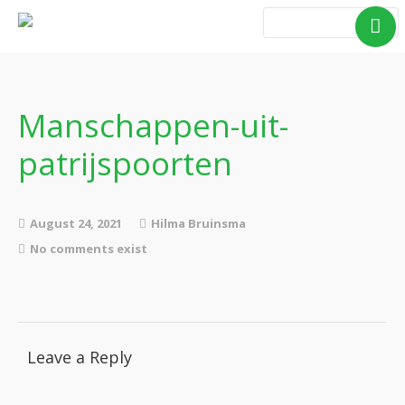
Home
Blog Taboe in het
theemeubel
Manschappen-uit-
Boeken
patrijspoorten
Verhalen
Gedichten
Contact
August 24, 2021
Hilma Bruinsma
No comments exist
Leave a Reply