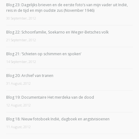
Blog 23: Dagelijks brieven en de eerste foto’s van mijn vader uit Indië,
reis in de tijd en mijn oudste zus (November 1946)
30 September, 2012
Blog 22: Schoonfamilie, Soekarno en Wieger-Betsches volk
21 September, 2012
Blog 21: ‘Schieten op schimmen en spoken’
14 September, 2012
Blog 20: Archief van tranen
31 August, 2012
Blog 19: Documentaire Het merdeka van de dood
12 August, 2012
Blog 18: Nieuw fotoboek Indië, dagboek en angstvisioenen
11 August, 2012