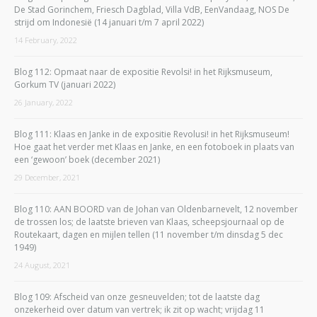
De Stad Gorinchem, Friesch Dagblad, Villa VdB, EenVandaag, NOS De
strijd om Indonesië (14 januari t/m 7 april 2022)
14 February, 2022
Blog 112: Opmaat naar de expositie Revolsi! in het Rijksmuseum,
Gorkum TV (januari 2022)
26 January, 2022
Blog 111: Klaas en Janke in de expositie Revolusi! in het Rijksmuseum!
Hoe gaat het verder met Klaas en Janke, en een fotoboek in plaats van
een ‘gewoon’ boek (december 2021)
29 December, 2021
Blog 110: AAN BOORD van de Johan van Oldenbarnevelt, 12 november
de trossen los; de laatste brieven van Klaas, scheepsjournaal op de
Routekaart, dagen en mijlen tellen (11 november t/m dinsdag 5 dec
1949)
24 August, 2021
Blog 109: Afscheid van onze gesneuvelden; tot de laatste dag
onzekerheid over datum van vertrek; ik zit op wacht; vrijdag 11