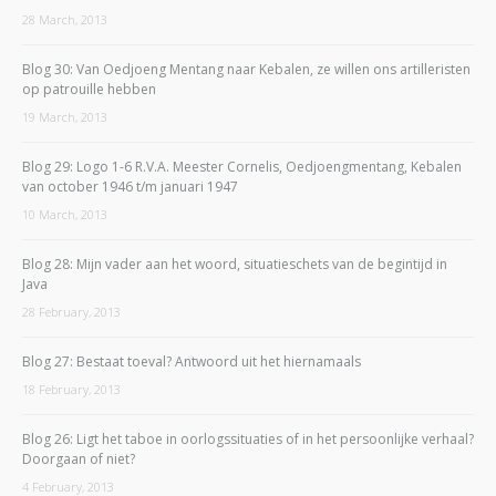
28 March, 2013
Blog 30: Van Oedjoeng Mentang naar Kebalen, ze willen ons artilleristen
op patrouille hebben
19 March, 2013
Blog 29: Logo 1-6 R.V.A. Meester Cornelis, Oedjoengmentang, Kebalen
van october 1946 t/m januari 1947
10 March, 2013
Blog 28: Mijn vader aan het woord, situatieschets van de begintijd in
Java
28 February, 2013
Blog 27: Bestaat toeval? Antwoord uit het hiernamaals
18 February, 2013
Blog 26: Ligt het taboe in oorlogssituaties of in het persoonlijke verhaal?
Doorgaan of niet?
4 February, 2013