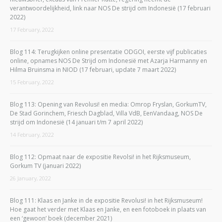
verantwoordelijkheid, link naar NOS De strijd om Indonesië (17 februari
2022)
17 February, 2022
Blog 114: Terugkijken online presentatie ODGOI, eerste vijf publicaties
online, opnames NOS De Strijd om Indonesië met Azarja Harmanny en
Hilma Bruinsma in NIOD (17 februari, update 7 maart 2022)
15 February, 2022
Blog 113: Opening van Revolusi! en media: Omrop Fryslan, GorkumTV,
De Stad Gorinchem, Friesch Dagblad, Villa VdB, EenVandaag, NOS De
strijd om Indonesië (14 januari t/m 7 april 2022)
14 February, 2022
Blog 112: Opmaat naar de expositie Revolsi! in het Rijksmuseum,
Gorkum TV (januari 2022)
26 January, 2022
Blog 111: Klaas en Janke in de expositie Revolusi! in het Rijksmuseum!
Hoe gaat het verder met Klaas en Janke, en een fotoboek in plaats van
een ‘gewoon’ boek (december 2021)