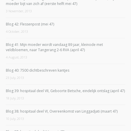
moeder bijt van zich af (eerste helft mei 47)
3 November, 2013
Blog 42: Flessenpost (mei 47)
4 October, 2013
Blog 41: Mijn moeder wordt vandaag 89 jaar, kleinode met
veldbloemen, naar Tangerang 2-6 RVA (april 47)
4 August, 2013
Blog 40: 7500 dichtbeschreven kantjes
23 July, 2013
Blog 39: hospitaal deel VII, Geboorte Betsche, eindelijk ontslag (april 47)
18 July, 2013
Blog 38: hospitaal deel VI, Overeenkomst van Linggadjati (maart 47)
10 July, 2013