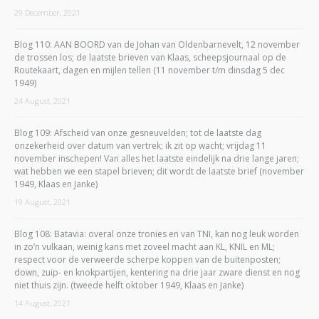
29 December, 2021
Blog 110: AAN BOORD van de Johan van Oldenbarnevelt, 12 november
de trossen los; de laatste brieven van Klaas, scheepsjournaal op de
Routekaart, dagen en mijlen tellen (11 november t/m dinsdag 5 dec
1949)
24 August, 2021
Blog 109: Afscheid van onze gesneuvelden; tot de laatste dag
onzekerheid over datum van vertrek; ik zit op wacht; vrijdag 11
november inschepen! Van alles het laatste eindelijk na drie lange jaren;
wat hebben we een stapel brieven; dit wordt de laatste brief (november
1949, Klaas en Janke)
19 August, 2021
Blog 108: Batavia: overal onze tronies en van TNI, kan nog leuk worden
in zo’n vulkaan, weinig kans met zoveel macht aan KL, KNIL en ML;
respect voor de verweerde scherpe koppen van de buitenposten;
down, zuip- en knokpartijen, kentering na drie jaar zware dienst en nog
niet thuis zijn. (tweede helft oktober 1949, Klaas en Janke)
14 August, 2021