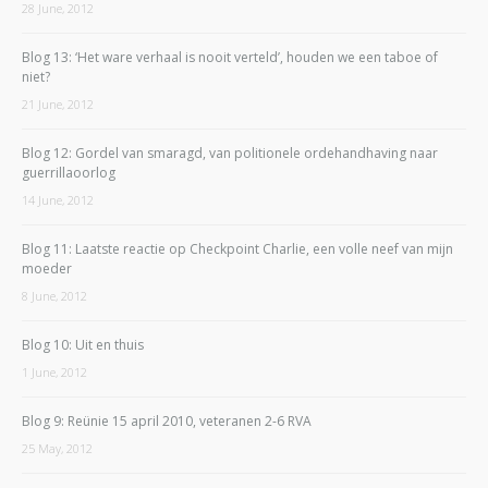
28 June, 2012
Blog 13: ‘Het ware verhaal is nooit verteld’, houden we een taboe of
niet?
21 June, 2012
Blog 12: Gordel van smaragd, van politionele ordehandhaving naar
guerrillaoorlog
14 June, 2012
Blog 11: Laatste reactie op Checkpoint Charlie, een volle neef van mijn
moeder
8 June, 2012
Blog 10: Uit en thuis
1 June, 2012
Blog 9: Reünie 15 april 2010, veteranen 2-6 RVA
25 May, 2012