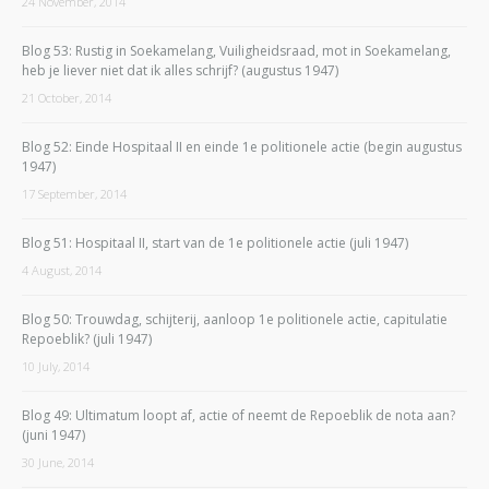
24 November, 2014
Blog 53: Rustig in Soekamelang, Vuiligheidsraad, mot in Soekamelang,
heb je liever niet dat ik alles schrijf? (augustus 1947)
21 October, 2014
Blog 52: Einde Hospitaal II en einde 1e politionele actie (begin augustus
1947)
17 September, 2014
Blog 51: Hospitaal II, start van de 1e politionele actie (juli 1947)
4 August, 2014
Blog 50: Trouwdag, schijterij, aanloop 1e politionele actie, capitulatie
Repoeblik? (juli 1947)
10 July, 2014
Blog 49: Ultimatum loopt af, actie of neemt de Repoeblik de nota aan?
(juni 1947)
30 June, 2014