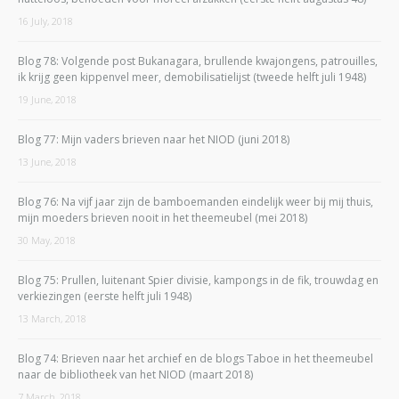
16 July, 2018
Blog 78: Volgende post Bukanagara, brullende kwajongens, patrouilles,
ik krijg geen kippenvel meer, demobilisatielijst (tweede helft juli 1948)
19 June, 2018
Blog 77: Mijn vaders brieven naar het NIOD (juni 2018)
13 June, 2018
Blog 76: Na vijf jaar zijn de bamboemanden eindelijk weer bij mij thuis,
mijn moeders brieven nooit in het theemeubel (mei 2018)
30 May, 2018
Blog 75: Prullen, luitenant Spier divisie, kampongs in de fik, trouwdag en
verkiezingen (eerste helft juli 1948)
13 March, 2018
Blog 74: Brieven naar het archief en de blogs Taboe in het theemeubel
naar de bibliotheek van het NIOD (maart 2018)
7 March, 2018