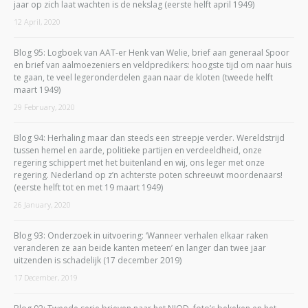
jaar op zich laat wachten is de nekslag (eerste helft april 1949)
12 April, 2020
Blog 95: Logboek van AAT-er Henk van Welie, brief aan generaal Spoor
en brief van aalmoezeniers en veldpredikers: hoogste tijd om naar huis
te gaan, te veel legeronderdelen gaan naar de kloten (tweede helft
maart 1949)
29 February, 2020
Blog 94: Herhaling maar dan steeds een streepje verder. Wereldstrijd
tussen hemel en aarde, politieke partijen en verdeeldheid, onze
regering schippert met het buitenland en wij, ons leger met onze
regering. Nederland op z’n achterste poten schreeuwt moordenaars!
(eerste helft tot en met 19 maart 1949)
26 January, 2020
Blog 93: Onderzoek in uitvoering: ‘Wanneer verhalen elkaar raken
veranderen ze aan beide kanten meteen’ en langer dan twee jaar
uitzenden is schadelijk (17 december 2019)
17 December, 2019