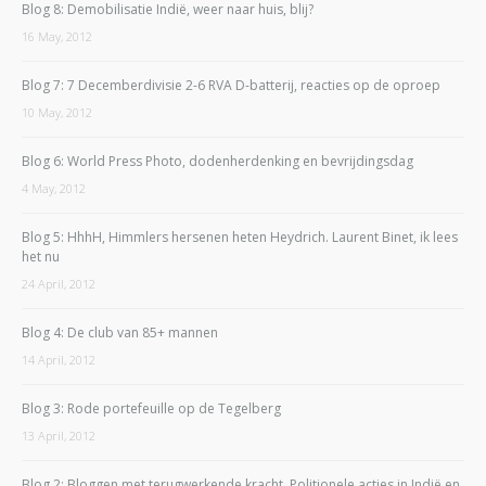
Blog 8: Demobilisatie Indië, weer naar huis, blij?
16 May, 2012
Blog 7: 7 Decemberdivisie 2-6 RVA D-batterij, reacties op de oproep
10 May, 2012
Blog 6: World Press Photo, dodenherdenking en bevrijdingsdag
4 May, 2012
Blog 5: HhhH, Himmlers hersenen heten Heydrich. Laurent Binet, ik lees
het nu
24 April, 2012
Blog 4: De club van 85+ mannen
14 April, 2012
Blog 3: Rode portefeuille op de Tegelberg
13 April, 2012
Blog 2: Bloggen met terugwerkende kracht. Politionele acties in Indië en