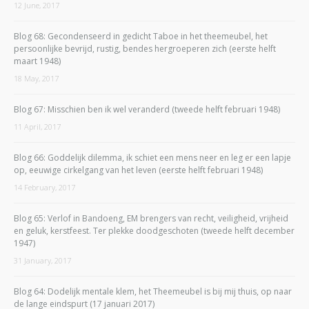
12 June, 2017
Blog 68: Gecondenseerd in gedicht Taboe in het theemeubel, het
persoonlijke bevrijd, rustig, bendes hergroeperen zich (eerste helft
maart 1948)
18 May, 2017
Blog 67: Misschien ben ik wel veranderd (tweede helft februari 1948)
11 April, 2017
Blog 66: Goddelijk dilemma, ik schiet een mens neer en leg er een lapje
op, eeuwige cirkelgang van het leven (eerste helft februari 1948)
14 February, 2017
Blog 65: Verlof in Bandoeng, EM brengers van recht, veiligheid, vrijheid
en geluk, kerstfeest. Ter plekke doodgeschoten (tweede helft december
1947)
31 January, 2017
Blog 64: Dodelijk mentale klem, het Theemeubel is bij mij thuis, op naar
de lange eindspurt (17 januari 2017)