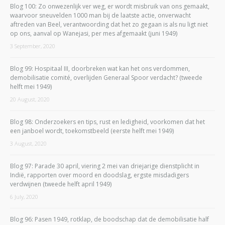
Blog 100: Zo onwezenlijk ver weg, er wordt misbruik van ons gemaakt,
waarvoor sneuvelden 1000 man bij de laatste actie, onverwacht
aftreden van Beel, verantwoording dat het zo gegaan is als nu ligt niet
op ons, aanval op Wanejasi, per mes afgemaakt (juni 1949)
3 September, 2020
Blog 99: Hospitaal III, doorbreken wat kan het ons verdommen,
demobilisatie comité, overlijden Generaal Spoor verdacht? (tweede
helft mei 1949)
20 August, 2020
Blog 98: Onderzoekers en tips, rust en ledigheid, voorkomen dat het
een janboel wordt, toekomstbeeld (eerste helft mei 1949)
3 August, 2020
Blog 97: Parade 30 april, viering 2 mei van driejarige dienstplicht in
Indië, rapporten over moord en doodslag, ergste misdadigers
verdwijnen (tweede helft april 1949)
6 July, 2020
Blog 96: Pasen 1949, rotklap, de boodschap dat de demobilisatie half