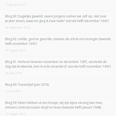
17 January, 2017
Blog 63: Dagelijks geweld, zware jongens ruimen we zelf op, niet over
praten snoes, waarom ging ik naar Indië? (eerste helft december 1947)
26 September, 2016
Blog 62: Liefde, god en guerrilla, meteen de schrik erin brengen (tweede
helft november 1947)
10 August, 2016
Blog 61: Verloren brieven november en december 1997, vervloekt de
dag dat ik tekende, ben ik echt veranderd? (eerste helft november 1947)
20 June, 2016
Blog 60: Tussentijd (juni 2016)
2 June, 2016
Blog 59: Velen hebben al een kruisje, wij zijn bijna oerang tani mee,
immens contrast tussen strijd en leven (tweede helft januari 1948)
15 August, 2015