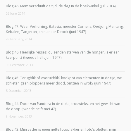
Blog 48: Mem verschuift de tijd, de dag in de boekwinkel (juli 2014)
26 June, 2014
Blog 47: Weer Verhuizing, Batavia, meester Cornelis, Oedjong Mentang,
Kebalen, Tangeran, en nu naar Depok (juni 1947)
28 February, 2014
Blog 46: Heerlijke reisjes, duizenden sterven van de honger, is er een
keerpunt? (tweede helft juni 1947)
16 December, 2013
Blog 45: Terugblik of vooruitblik? kookpot van elementen in de tijd, we
schieten geen ploppers meer dood, omzien in wrok? (juni 1947)
5 December, 2013
Blog 44: Doos van Pandora in de doka, trouwtekst en het gewicht van
de doop (tweede helft mei 47)
9 November, 2013
Blog 43: Mijn vader is geen nette fotoplakker en foto’s pletten, mijn