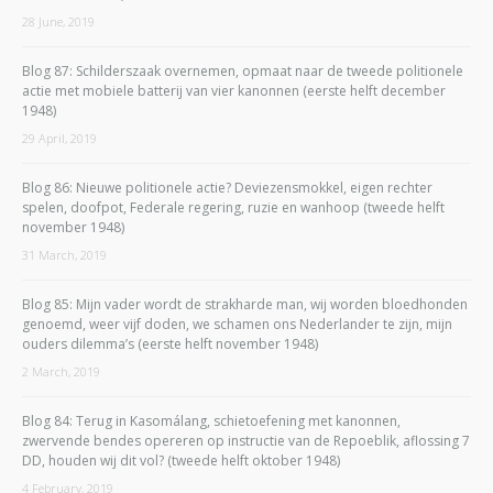
28 June, 2019
Blog 87: Schilderszaak overnemen, opmaat naar de tweede politionele
actie met mobiele batterij van vier kanonnen (eerste helft december
1948)
29 April, 2019
Blog 86: Nieuwe politionele actie? Deviezensmokkel, eigen rechter
spelen, doofpot, Federale regering, ruzie en wanhoop (tweede helft
november 1948)
31 March, 2019
Blog 85: Mijn vader wordt de strakharde man, wij worden bloedhonden
genoemd, weer vijf doden, we schamen ons Nederlander te zijn, mijn
ouders dilemma’s (eerste helft november 1948)
2 March, 2019
Blog 84: Terug in Kasomálang, schietoefening met kanonnen,
zwervende bendes opereren op instructie van de Repoeblik, aflossing 7
DD, houden wij dit vol? (tweede helft oktober 1948)
4 February, 2019