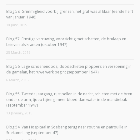
Blog 58: Grimmigheid voorbij grenzen, het graf was al klaar (eerste helft
van januari 1948)
18 June, 2015
Blog 57: Ernstige verruwing, voorzichtig met schatten, de brulaap en
brieven als kranten (oktober 1947)
25 March, 2015
Blog 56: Lege schoenendoos, doodschieten ploppers en verzoening in
de gamelan, het ruwe werk begint (september 1947)
6 March, 2015
Blog 55: Tweede jaargang, rijst pellen in de nacht, schieten met de bren
onder de arm, tjoep tsjieng, meer bloed dan water in de mandiebak
(september 1947)
13 January, 2015
Blog 54: Van Hospitaal in Soebang terug naar routine en patrouille in
Soekamelang (september 47)