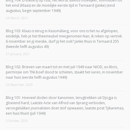
Blog 104: D-batterij op rust, het wordt steeds moeilijker, volhouden tot
het eind (Klaas) en de moeilijke eerste tijd in Ternaard (Janke) (eind
augustus, begin september 1949)
24 March, 2021
Blog 103: Klaas is terug in Kasomálang, voor ons is het nu afgelopen,
eindelijk, heb je het theemeubel meegenomen Nan, ik reken op vertrek
6 november en jij meiske, durf jij het ook? Janke thuis in Ternaard 255
(tweede helft augustus 49)
31 January, 2021
Blog 102: Brieven van maart tot en met juli 1949 naar NIOD, ex libris,
permissie om TNI-boef dood te schieten, staakt het vuren, in november
naar huis (eerste helft augustus 1949)
23 December, 2020
Blog 101: Hoeveel doden door kanonnen, terugtrekken uit Djogja is
gloeiend hard, Laatste Acte van Alfred van Sprang verboden,
verongelukken journalisten doet stof opwaaien, laatste post Tjikaremas,
een huis thuis! (juli 1949)
3 October, 2020