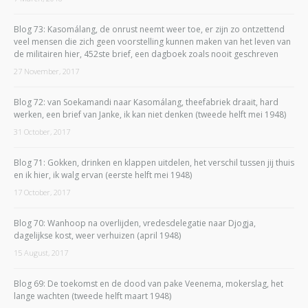
Blog 73: Kasomálang, de onrust neemt weer toe, er zijn zo ontzettend
veel mensen die zich geen voorstelling kunnen maken van het leven van
de militairen hier, 452ste brief, een dagboek zoals nooit geschreven
27 November, 2017
Blog 72: van Soekamandi naar Kasomálang, theefabriek draait, hard
werken, een brief van Janke, ik kan niet denken (tweede helft mei 1948)
31 October, 2017
Blog 71: Gokken, drinken en klappen uitdelen, het verschil tussen jij thuis
en ik hier, ik walg ervan (eerste helft mei 1948)
17 October, 2017
Blog 70: Wanhoop na overlijden, vredesdelegatie naar Djogja,
dagelijkse kost, weer verhuizen (april 1948)
15 August, 2017
Blog 69: De toekomst en de dood van pake Veenema, mokerslag, het
lange wachten (tweede helft maart 1948)