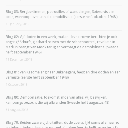
Blog 83: Bergbeklimmen, patrouilles of wandelingen, Spierdivisie in
actie, wanhoop over uitstel demobilisatie (eerste helft oktober 1948 )
15 January, 2019
Blog 82: Vijf doden in een week, maken deze droeve berichten je ook
angstig? Schurft, glashard rossen met de schoenborstel, revolutie in
Madiun brengt Van Mook terug en vertraagt de demobilisatie (tweede
helft september 1948)
11 December, 2018
Blog 81: Van Kasomálang naar Bukanagara, feest en drie doden en een
vermiste (eerste helft september 1948)
1 October, 2018
Blog 80: Demobilisatie, toekomst, moe van alles, wij bezwijken,
kampongs bezocht die wij afbranden (tweede helft augustus 48)
31 August, 2018
Blog 79: Beiden zware tijd, uitzitten, dode Loera, lijkt soms allemaal zo
nutteloos, behoeden voor moreel afzakken (eerste helft augustus 48)