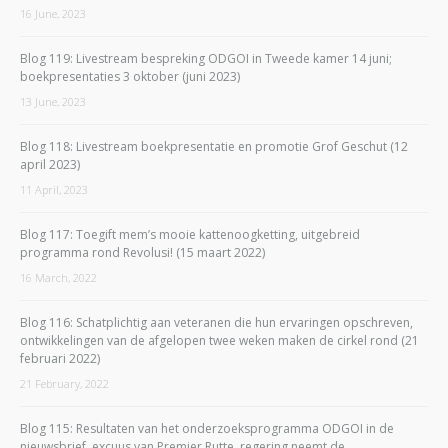
16 June, 2023
Blog 119: Livestream bespreking ODGOI in Tweede kamer 14 juni;
boekpresentaties 3 oktober (juni 2023)
13 June, 2023
Blog 118: Livestream boekpresentatie en promotie Grof Geschut (12
april 2023)
11 April, 2023
Blog 117: Toegift mem’s mooie kattenoogketting, uitgebreid
programma rond Revolusi! (15 maart 2022)
16 March, 2022
Blog 116: Schatplichtig aan veteranen die hun ervaringen opschreven,
ontwikkelingen van de afgelopen twee weken maken de cirkel rond (21
februari 2022)
21 February, 2022
Blog 115: Resultaten van het onderzoeksprogramma ODGOI in de
nieuwsbrief, excuus van Premier Rutte, regering neemt de