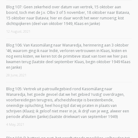
Blog 107: Geen zekerheid over datum van vertrek, 15 oktober aan
boord, toch met de J.v. Olbv 3 of 5 november, 18 oktober naar Batavia,
15 oktober naar Batavia; hier en daar wordt het weer rumoerig; kist
dichtspijkeren (deel van oktober 1949, Klaas en Janke)
12 August, 2021
Blog 106: Van Kasomálang naar Wanaredja, herinnering aan 3 oktober
’46, waarom ging ik naar Indië, verloren vertrouwen in Klaas, kisten en
nog eens kisten, we keren tot de primitieve staat van toen we hier pas
kwamen terug (laatste deel september Klaas, begin oktober 1949 Klaas
en Janke)
28 June, 2021
Blog 105: Vertrek uit patrouillegebied rond Kasomálang naar
Wanaredja, het goede gevoel dat we het gebied ‘rustig’ overdragen,
voorbereidingen terugreis, afscheidsfeestje is beestenbende,
oneindige opluchting, heel hoog tijd dat wij praten in plaats van
schrijven (Klaas); ik geloof niet meer in je, ik drijf van je weg, alweer een
periode afsluiten (Janke) (laatste driekwart van september 1949)
4 May, 2021