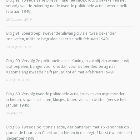
Blog 92: Tweede serie brieven naar het NIOD, foto’s bekeken en het
vervolg van de zuivering na de tweede politionele actie (tweede helft
februari 1949)
29 October, 2019
Blog 91: Spiertroep, zwevende Siliwangidivisie, twee bekenden
sneuvelen, militaire begrafenis (eerste helft februari 1949)
20 August, 2019
Blog 90: Vervolg 2e politionele actie, Kuningan zal blij zijn wanneer wij
ophoepelen, banger voor ons dan voor de bendes, terug naar
Kasomálang (tweede helft januari tot en met 4 februari 1949)
6 August, 2019
Blog 89: Vervolg tweede politionele actie, brieven van mijn moeder,
schieten, slapen, schieten, klusjes, bloed vlees en botten (eerste helft
januari 1949)
16 July, 2019
Blog 88: Tweede politionele actie, vier batterijen met 16 kanonnen op
pad in de buurt van Cheribon, schieten in de leegte? Kerst (tweede helft
december 1948)