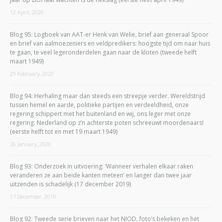
12 April, 2020
Blog 95: Logboek van AAT-er Henk van Welie, brief aan generaal Spoor
en brief van aalmoezeniers en veldpredikers: hoogste tijd om naar huis
te gaan, te veel legeronderdelen gaan naar de kloten (tweede helft
maart 1949)
29 February, 2020
Blog 94: Herhaling maar dan steeds een streepje verder. Wereldstrijd
tussen hemel en aarde, politieke partijen en verdeeldheid, onze
regering schippert met het buitenland en wij, ons leger met onze
regering. Nederland op z’n achterste poten schreeuwt moordenaars!
(eerste helft tot en met 19 maart 1949)
26 January, 2020
Blog 93: Onderzoek in uitvoering: ‘Wanneer verhalen elkaar raken
veranderen ze aan beide kanten meteen’ en langer dan twee jaar
uitzenden is schadelijk (17 december 2019)
17 December, 2019
Blog 92: Tweede serie brieven naar het NIOD, foto’s bekeken en het