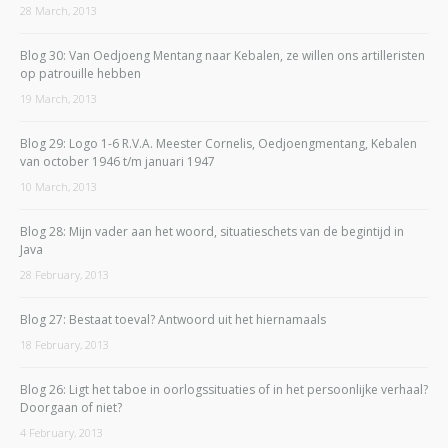
28 March, 2013
Blog 30: Van Oedjoeng Mentang naar Kebalen, ze willen ons artilleristen
op patrouille hebben
19 March, 2013
Blog 29: Logo 1-6 R.V.A. Meester Cornelis, Oedjoengmentang, Kebalen
van october 1946 t/m januari 1947
10 March, 2013
Blog 28: Mijn vader aan het woord, situatieschets van de begintijd in
Java
28 February, 2013
Blog 27: Bestaat toeval? Antwoord uit het hiernamaals
18 February, 2013
Blog 26: Ligt het taboe in oorlogssituaties of in het persoonlijke verhaal?
Doorgaan of niet?
4 February, 2013