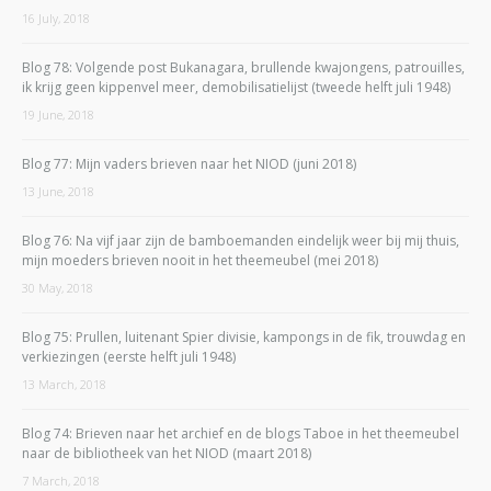
16 July, 2018
Blog 78: Volgende post Bukanagara, brullende kwajongens, patrouilles,
ik krijg geen kippenvel meer, demobilisatielijst (tweede helft juli 1948)
19 June, 2018
Blog 77: Mijn vaders brieven naar het NIOD (juni 2018)
13 June, 2018
Blog 76: Na vijf jaar zijn de bamboemanden eindelijk weer bij mij thuis,
mijn moeders brieven nooit in het theemeubel (mei 2018)
30 May, 2018
Blog 75: Prullen, luitenant Spier divisie, kampongs in de fik, trouwdag en
verkiezingen (eerste helft juli 1948)
13 March, 2018
Blog 74: Brieven naar het archief en de blogs Taboe in het theemeubel
naar de bibliotheek van het NIOD (maart 2018)
7 March, 2018