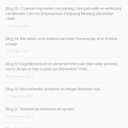
Blog 25: 17 Januari mijn vaders verjaardag, 1ste patrouille en verhuizing
van Meester Cornelis (Batavia) naar Oedjoeng Mentang (december
1946)
17 January, 2013
Blog 24: Wat weten ze in Holland van Indië? Harense kip of ei. Politiek
praatje
12 October, 2012
Blog 23: Dagelijks brieven en de eerste foto’s van mijn vader uit Indië,
reis in de tijd en mijn oudste zus (November 1946)
30 September, 2012
Blog 22: Schoonfamilie, Soekarno en Wieger-Betsches volk
21 September, 2012
Blog 21: ‘Schieten op schimmen en spoken’
14 September, 2012