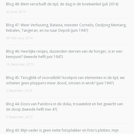
Blog 48: Mem verschuift de tijd, de dag in de boekwinkel (juli 2014)
26 June, 2014
Blog 47: Weer Verhuizing, Batavia, meester Cornelis, Oedjong Mentang,
Kebalen, Tangeran, en nu naar Depok (juni 1947)
28 February, 2014
Blog 46: Heerlijke reisjes, duizenden sterven van de honger, is er een
keerpunt? (tweede helft juni 1947)
16 December, 2013
Blog 45: Terugblik of vooruitblik? kookpot van elementen in de tijd, we
schieten geen ploppers meer dood, omzien in wrok? (juni 1947)
5 December, 2013
Blog 44: Doos van Pandora in de doka, trouwtekst en het gewicht van
de doop (tweede helft mei 47)
9 November, 2013
Blog 43: Mijn vader is geen nette fotoplakker en foto’s pletten, mijn