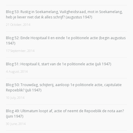
Blog 53: Rustig in Soekamelang, Vuiligheidsraad, mot in Soekamelang,
heb je liever niet dat ik alles schrijf? (augustus 1947)
21 October, 2014
Blog 52: Einde Hospitaal II en einde 1e politionele actie (begin augustus
1947)
17 September, 2014
Blog 51: Hospitaal II, start van de 1e politionele actie (juli 1947)
4 August, 2014
Blog 50: Trouwdag, schijterij, aanloop 1e politionele actie, capitulatie
Repoeblik? (juli 1947)
10 July, 2014
Blog 49: Ultimatum loopt af, actie of neemt de Repoeblik de nota aan?
(juni 1947)
30 June, 2014