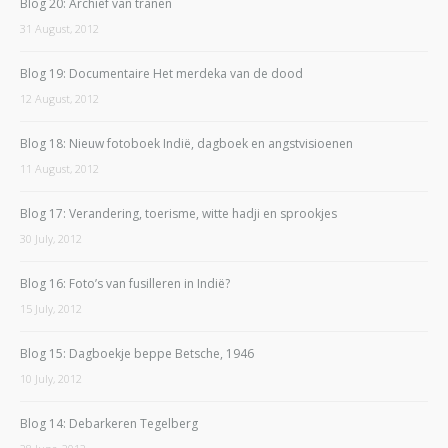
Blog 20: Archief van tranen
31 August, 2012
Blog 19: Documentaire Het merdeka van de dood
12 August, 2012
Blog 18: Nieuw fotoboek Indië, dagboek en angstvisioenen
11 August, 2012
Blog 17: Verandering, toerisme, witte hadji en sprookjes
30 July, 2012
Blog 16: Foto’s van fusilleren in Indië?
15 July, 2012
Blog 15: Dagboekje beppe Betsche, 1946
10 July, 2012
Blog 14: Debarkeren Tegelberg