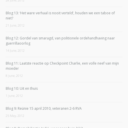
28 June, 2012
Blog 13: ‘Het ware verhaal is nooit verteld’, houden we een taboe of
niet?
21 June, 2012
Blog 12: Gordel van smaragd, van politionele ordehandhaving naar
guerrillaoorlog
14 June, 2012
Blog 11: Laatste reactie op Checkpoint Charlie, een volle neef van mijn
moeder
8 June, 2012
Blog 10: Uit en thuis
1 June, 2012
Blog 9: Reünie 15 april 2010, veteranen 2-6 RVA
25 May, 2012