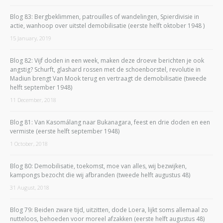
Blog 83: Bergbeklimmen, patrouilles of wandelingen, Spierdivisie in
actie, wanhoop over uitstel demobilisatie (eerste helft oktober 1948 )
15 January, 2019
Blog 82: Vijf doden in een week, maken deze droeve berichten je ook
angstig? Schurft, glashard rossen met de schoenborstel, revolutie in
Madiun brengt Van Mook terug en vertraagt de demobilisatie (tweede
helft september 1948)
11 December, 2018
Blog 81: Van Kasomálang naar Bukanagara, feest en drie doden en een
vermiste (eerste helft september 1948)
1 October, 2018
Blog 80: Demobilisatie, toekomst, moe van alles, wij bezwijken,
kampongs bezocht die wij afbranden (tweede helft augustus 48)
31 August, 2018
Blog 79: Beiden zware tijd, uitzitten, dode Loera, lijkt soms allemaal zo
nutteloos, behoeden voor moreel afzakken (eerste helft augustus 48)