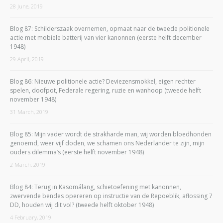
28 June, 2019
Blog 87: Schilderszaak overnemen, opmaat naar de tweede politionele
actie met mobiele batterij van vier kanonnen (eerste helft december
1948)
29 April, 2019
Blog 86: Nieuwe politionele actie? Deviezensmokkel, eigen rechter
spelen, doofpot, Federale regering, ruzie en wanhoop (tweede helft
november 1948)
31 March, 2019
Blog 85: Mijn vader wordt de strakharde man, wij worden bloedhonden
genoemd, weer vijf doden, we schamen ons Nederlander te zijn, mijn
ouders dilemma’s (eerste helft november 1948)
2 March, 2019
Blog 84: Terug in Kasomálang, schietoefening met kanonnen,
zwervende bendes opereren op instructie van de Repoeblik, aflossing 7
DD, houden wij dit vol? (tweede helft oktober 1948)
4 February, 2019