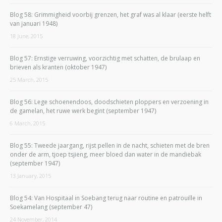
Blog 58: Grimmigheid voorbij grenzen, het graf was al klaar (eerste helft
van januari 1948)
18 June, 2015
Blog 57: Ernstige verruwing, voorzichtig met schatten, de brulaap en
brieven als kranten (oktober 1947)
25 March, 2015
Blog 56: Lege schoenendoos, doodschieten ploppers en verzoening in
de gamelan, het ruwe werk begint (september 1947)
6 March, 2015
Blog 55: Tweede jaargang, rijst pellen in de nacht, schieten met de bren
onder de arm, tjoep tsjieng, meer bloed dan water in de mandiebak
(september 1947)
13 January, 2015
Blog 54: Van Hospitaal in Soebang terug naar routine en patrouille in
Soekamelang (september 47)
24 November, 2014