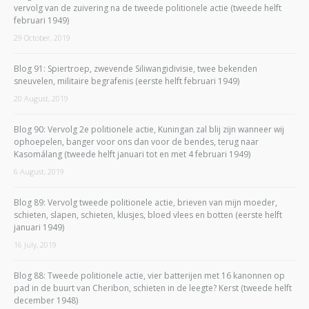
vervolg van de zuivering na de tweede politionele actie (tweede helft
februari 1949)
29 October, 2019
Blog 91: Spiertroep, zwevende Siliwangidivisie, twee bekenden
sneuvelen, militaire begrafenis (eerste helft februari 1949)
20 August, 2019
Blog 90: Vervolg 2e politionele actie, Kuningan zal blij zijn wanneer wij
ophoepelen, banger voor ons dan voor de bendes, terug naar
Kasomálang (tweede helft januari tot en met 4 februari 1949)
6 August, 2019
Blog 89: Vervolg tweede politionele actie, brieven van mijn moeder,
schieten, slapen, schieten, klusjes, bloed vlees en botten (eerste helft
januari 1949)
16 July, 2019
Blog 88: Tweede politionele actie, vier batterijen met 16 kanonnen op
pad in de buurt van Cheribon, schieten in de leegte? Kerst (tweede helft
december 1948)