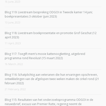
16 June, 2023
Blog 119: Livestream bespreking ODGOI in Tweede kamer 14 juni;
boekpresentaties 3 oktober (juni 2023)
13 June, 2023
Blog 118: Livestream boekpresentatie en promotie Grof Geschut (12
april 2023)
11 April, 2023
Blog 117: Toegift mem’s mooie kattenoogketting, uitgebreid
programma rond Revolusi! (15 maart 2022)
16 March, 2022
Blog 116: Schatplichtig aan veteranen die hun ervaringen opschreven,
ontwikkelingen van de afgelopen twee weken maken de cirkel rond (21
februari 2022)
21 February, 2022
Blog 115: Resultaten van het onderzoeksprogramma ODGOI in de
nieuwsbrief, excuus van Premier Rutte, regering neemt de