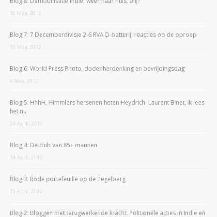
Blog 8: Demobilisatie Indië, weer naar huis, blij?
16 May, 2012
Blog 7: 7 Decemberdivisie 2-6 RVA D-batterij, reacties op de oproep
10 May, 2012
Blog 6: World Press Photo, dodenherdenking en bevrijdingsdag
4 May, 2012
Blog 5: HhhH, Himmlers hersenen heten Heydrich. Laurent Binet, ik lees
het nu
24 April, 2012
Blog 4: De club van 85+ mannen
14 April, 2012
Blog 3: Rode portefeuille op de Tegelberg
13 April, 2012
Blog 2: Bloggen met terugwerkende kracht. Politionele acties in Indië en