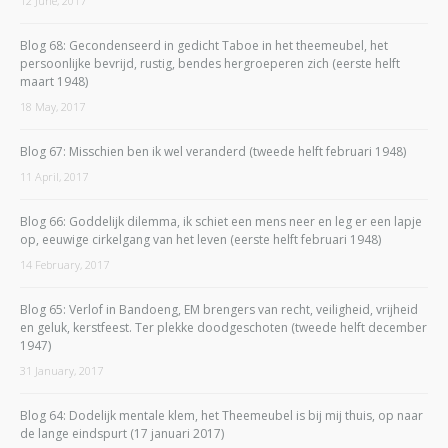
12 June, 2017
Blog 68: Gecondenseerd in gedicht Taboe in het theemeubel, het
persoonlijke bevrijd, rustig, bendes hergroeperen zich (eerste helft
maart 1948)
18 May, 2017
Blog 67: Misschien ben ik wel veranderd (tweede helft februari 1948)
11 April, 2017
Blog 66: Goddelijk dilemma, ik schiet een mens neer en leg er een lapje
op, eeuwige cirkelgang van het leven (eerste helft februari 1948)
14 February, 2017
Blog 65: Verlof in Bandoeng, EM brengers van recht, veiligheid, vrijheid
en geluk, kerstfeest. Ter plekke doodgeschoten (tweede helft december
1947)
31 January, 2017
Blog 64: Dodelijk mentale klem, het Theemeubel is bij mij thuis, op naar
de lange eindspurt (17 januari 2017)