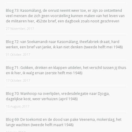
Blog 73: Kasomálang, de onrust neemt weer toe, er zijn zo ontzettend
veel mensen die zich geen voorstelling kunnen maken van het leven van
de militairen hier, 452ste brief, een dagboek zoals nooit geschreven
27 November, 2017
Blog 72: van Soekamandi naar Kasomálang, theefabriek draait, hard
werken, een brief van Janke, ik kan niet denken (tweede helft mei 1948)
31 October, 2017
Blog 71: Gokken, drinken en klappen uitdelen, het verschil tussen jij thuis
en ik hier, ik walg ervan (eerste helft mei 1948)
17 October, 2017
Blog 70: Wanhoop na overlijden, vredesdelegatie naar Djogja,
dagelijkse kost, weer verhuizen (april 1948)
15 August, 2017
Blog 69: De toekomst en de dood van pake Veenema, mokerslag, het
lange wachten (tweede helft maart 1948)