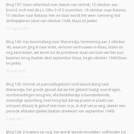
Blog 107: Geen zekerheid over datum van vertrek, 15 oktober aan
boord, toch met de J.v. Olbv 3 of 5 november, 18 oktober naar Batavia,
15 oktober naar Batavia; hier en daar wordt het weer rumoerig; kist
dichtspijkeren (deel van oktober 1949, Klaas en Janke)
12 August, 2021
Blog 106: Van Kasomálang naar Wanaredja, herinnering aan 3 oktober
’46, waarom ging ik naar Indië, verloren vertrouwen in Klaas, kisten en
nog eens kisten, we keren tot de primitieve staat van toen we hier pas
kwamen terug (laatste deel september Klaas, begin oktober 1949 Klaas
en Janke)
28 June, 2021
Blog 105: Vertrek uit patrouillegebied rond Kasomálang naar
Wanaredja, het goede gevoel dat we het gebied ‘rustig’ overdragen,
voorbereidingen terugreis, afscheidsfeestje is beestenbende,
oneindige opluchting, heel hoog tijd dat wij praten in plaats van
schrijven (Klaas); ik geloof niet meer in je, ik drijf van je weg, alweer een
periode afsluiten (Janke) (laatste driekwart van september 1949)
4 May, 2021
Blog 104: D-batterij op rust, het wordt steeds moeilijker, volhouden tot