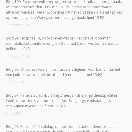
Blog 100: Zo onwezenlijk ver weg, er wordt misbruik van ons gemaakt,
waarvoor sneuvelden 1000 man bij de laatste actie, onverwacht
aftreden van Beel, verantwoording dat het zo gegaan is als nu ligt niet
op ons, aanval op Wanejasi, per mes afgemaakt (juni 1949)
3 September, 2020
Blog 99: Hospitaal III, doorbreken wat kan het ons verdommen,
demobilisatie comité, overlijden Generaal Spoor verdacht? (tweede
helft mei 1949)
20 August, 2020
Blog 98: Onderzoekers en tips, rust en ledigheid, voorkomen dat het
een janboel wordt, toekomstbeeld (eerste helft mei 1949)
3 August, 2020
Blog 97: Parade 30 april, viering 2 mei van driejarige dienstplicht in
Indië, rapporten over moord en doodslag, ergste misdadigers
verdwijnen (tweede helft april 1949)
6 July, 2020
Blog 96: Pasen 1949, rotklap, de boodschap dat de demobilisatie half
jaar op zich laat wachten is de nekslag (eerste helft april 1949)