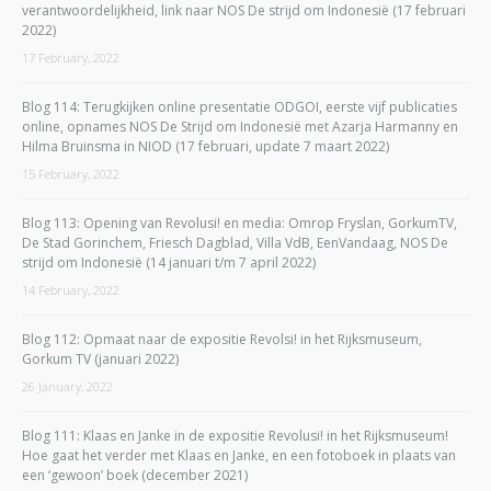
verantwoordelijkheid, link naar NOS De strijd om Indonesië (17 februari
2022)
17 February, 2022
Blog 114: Terugkijken online presentatie ODGOI, eerste vijf publicaties
online, opnames NOS De Strijd om Indonesië met Azarja Harmanny en
Hilma Bruinsma in NIOD (17 februari, update 7 maart 2022)
15 February, 2022
Blog 113: Opening van Revolusi! en media: Omrop Fryslan, GorkumTV,
De Stad Gorinchem, Friesch Dagblad, Villa VdB, EenVandaag, NOS De
strijd om Indonesië (14 januari t/m 7 april 2022)
14 February, 2022
Blog 112: Opmaat naar de expositie Revolsi! in het Rijksmuseum,
Gorkum TV (januari 2022)
26 January, 2022
Blog 111: Klaas en Janke in de expositie Revolusi! in het Rijksmuseum!
Hoe gaat het verder met Klaas en Janke, en een fotoboek in plaats van
een ‘gewoon’ boek (december 2021)