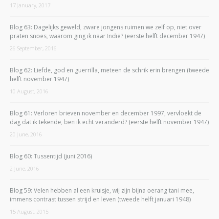
17 January, 2017
Blog 63: Dagelijks geweld, zware jongens ruimen we zelf op, niet over
praten snoes, waarom ging ik naar Indië? (eerste helft december 1947)
26 September, 2016
Blog 62: Liefde, god en guerrilla, meteen de schrik erin brengen (tweede
helft november 1947)
10 August, 2016
Blog 61: Verloren brieven november en december 1997, vervloekt de
dag dat ik tekende, ben ik echt veranderd? (eerste helft november 1947)
20 June, 2016
Blog 60: Tussentijd (juni 2016)
2 June, 2016
Blog 59: Velen hebben al een kruisje, wij zijn bijna oerang tani mee,
immens contrast tussen strijd en leven (tweede helft januari 1948)
15 August, 2015