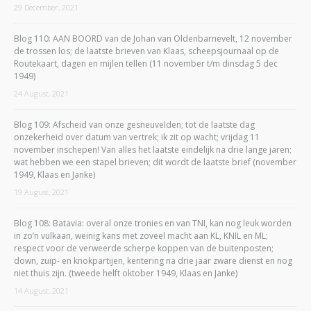
29 December, 2021
Blog 110: AAN BOORD van de Johan van Oldenbarnevelt, 12 november
de trossen los; de laatste brieven van Klaas, scheepsjournaal op de
Routekaart, dagen en mijlen tellen (11 november t/m dinsdag 5 dec
1949)
24 August, 2021
Blog 109: Afscheid van onze gesneuvelden; tot de laatste dag
onzekerheid over datum van vertrek; ik zit op wacht; vrijdag 11
november inschepen! Van alles het laatste eindelijk na drie lange jaren;
wat hebben we een stapel brieven; dit wordt de laatste brief (november
1949, Klaas en Janke)
19 August, 2021
Blog 108: Batavia: overal onze tronies en van TNI, kan nog leuk worden
in zo’n vulkaan, weinig kans met zoveel macht aan KL, KNIL en ML;
respect voor de verweerde scherpe koppen van de buitenposten;
down, zuip- en knokpartijen, kentering na drie jaar zware dienst en nog
niet thuis zijn. (tweede helft oktober 1949, Klaas en Janke)
14 August, 2021