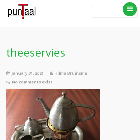
Home
Blog Taboe in het
theemeubel
theeservies
Boeken
Verhalen
January 31, 2021
Hilma Bruinsma
Gedichten
No comments exist
Contact