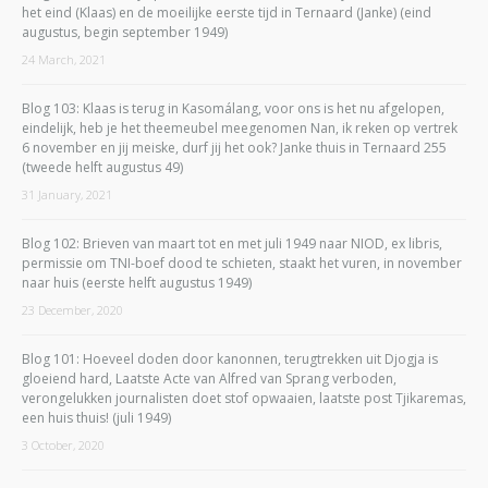
het eind (Klaas) en de moeilijke eerste tijd in Ternaard (Janke) (eind
augustus, begin september 1949)
24 March, 2021
Blog 103: Klaas is terug in Kasomálang, voor ons is het nu afgelopen,
eindelijk, heb je het theemeubel meegenomen Nan, ik reken op vertrek
6 november en jij meiske, durf jij het ook? Janke thuis in Ternaard 255
(tweede helft augustus 49)
31 January, 2021
Blog 102: Brieven van maart tot en met juli 1949 naar NIOD, ex libris,
permissie om TNI-boef dood te schieten, staakt het vuren, in november
naar huis (eerste helft augustus 1949)
23 December, 2020
Blog 101: Hoeveel doden door kanonnen, terugtrekken uit Djogja is
gloeiend hard, Laatste Acte van Alfred van Sprang verboden,
verongelukken journalisten doet stof opwaaien, laatste post Tjikaremas,
een huis thuis! (juli 1949)
3 October, 2020