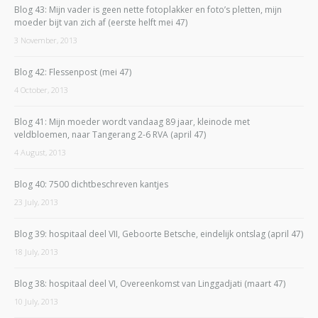
Blog 43: Mijn vader is geen nette fotoplakker en foto’s pletten, mijn
moeder bijt van zich af (eerste helft mei 47)
3 November, 2013
Blog 42: Flessenpost (mei 47)
4 October, 2013
Blog 41: Mijn moeder wordt vandaag 89 jaar, kleinode met
veldbloemen, naar Tangerang 2-6 RVA (april 47)
4 August, 2013
Blog 40: 7500 dichtbeschreven kantjes
23 July, 2013
Blog 39: hospitaal deel VII, Geboorte Betsche, eindelijk ontslag (april 47)
18 July, 2013
Blog 38: hospitaal deel VI, Overeenkomst van Linggadjati (maart 47)
10 July, 2013