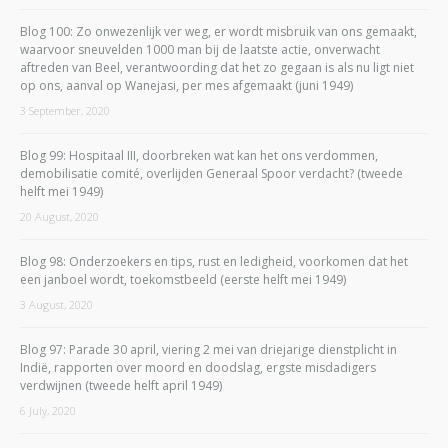
Blog 100: Zo onwezenlijk ver weg, er wordt misbruik van ons gemaakt,
waarvoor sneuvelden 1000 man bij de laatste actie, onverwacht
aftreden van Beel, verantwoording dat het zo gegaan is als nu ligt niet
op ons, aanval op Wanejasi, per mes afgemaakt (juni 1949)
3 September, 2020
Blog 99: Hospitaal III, doorbreken wat kan het ons verdommen,
demobilisatie comité, overlijden Generaal Spoor verdacht? (tweede
helft mei 1949)
20 August, 2020
Blog 98: Onderzoekers en tips, rust en ledigheid, voorkomen dat het
een janboel wordt, toekomstbeeld (eerste helft mei 1949)
3 August, 2020
Blog 97: Parade 30 april, viering 2 mei van driejarige dienstplicht in
Indië, rapporten over moord en doodslag, ergste misdadigers
verdwijnen (tweede helft april 1949)
6 July, 2020