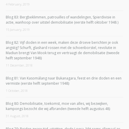
4 February, 2019
Blog 83: Bergbeklimmen, patrouilles of wandelingen, Spierdivisie in
actie, wanhoop over uitstel demobilisatie (eerste helft oktober 1948 )
15 January, 2019
Blog 82: Vijf doden in een week, maken deze droeve berichten je ook
angstig? Schurft, glashard rossen met de schoenborstel, revolutie in
Madiun brengt Van Mook terug en vertraagt de demobilisatie (tweede
helft september 1948)
11 December, 2018
Blog 81: Van Kasomálang naar Bukanagara, feest en drie doden en een
vermiste (eerste helft september 1948)
1 October, 2018
Blog 80: Demobilisatie, toekomst, moe van alles, wij bezwijken,
kampongs bezocht die wij afbranden (tweede helft augustus 48)
31 August, 2018
Blog 79: Beiden zware tijd, uitzitten, dode Loera, lijkt soms allemaal zo