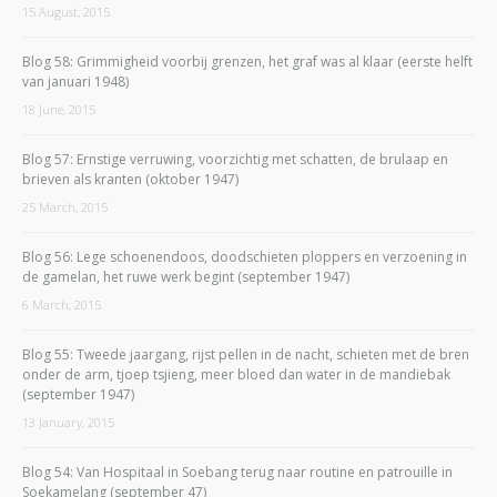
15 August, 2015
Blog 58: Grimmigheid voorbij grenzen, het graf was al klaar (eerste helft
van januari 1948)
18 June, 2015
Blog 57: Ernstige verruwing, voorzichtig met schatten, de brulaap en
brieven als kranten (oktober 1947)
25 March, 2015
Blog 56: Lege schoenendoos, doodschieten ploppers en verzoening in
de gamelan, het ruwe werk begint (september 1947)
6 March, 2015
Blog 55: Tweede jaargang, rijst pellen in de nacht, schieten met de bren
onder de arm, tjoep tsjieng, meer bloed dan water in de mandiebak
(september 1947)
13 January, 2015
Blog 54: Van Hospitaal in Soebang terug naar routine en patrouille in
Soekamelang (september 47)