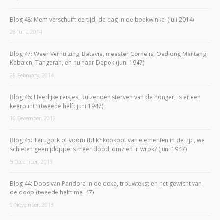
Blog 48: Mem verschuift de tijd, de dag in de boekwinkel (juli 2014)
26 June, 2014
Blog 47: Weer Verhuizing, Batavia, meester Cornelis, Oedjong Mentang,
Kebalen, Tangeran, en nu naar Depok (juni 1947)
28 February, 2014
Blog 46: Heerlijke reisjes, duizenden sterven van de honger, is er een
keerpunt? (tweede helft juni 1947)
16 December, 2013
Blog 45: Terugblik of vooruitblik? kookpot van elementen in de tijd, we
schieten geen ploppers meer dood, omzien in wrok? (juni 1947)
5 December, 2013
Blog 44: Doos van Pandora in de doka, trouwtekst en het gewicht van
de doop (tweede helft mei 47)
9 November, 2013