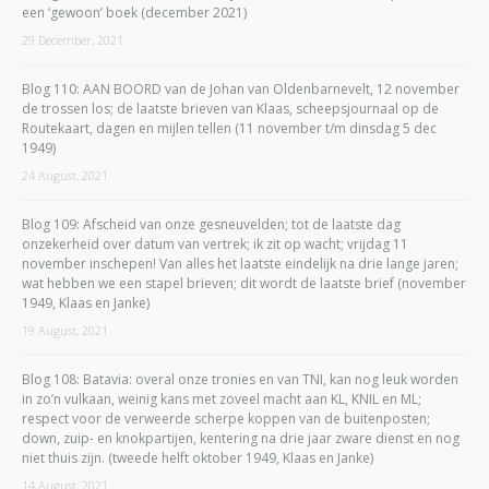
een ‘gewoon’ boek (december 2021)
29 December, 2021
Blog 110: AAN BOORD van de Johan van Oldenbarnevelt, 12 november
de trossen los; de laatste brieven van Klaas, scheepsjournaal op de
Routekaart, dagen en mijlen tellen (11 november t/m dinsdag 5 dec
1949)
24 August, 2021
Blog 109: Afscheid van onze gesneuvelden; tot de laatste dag
onzekerheid over datum van vertrek; ik zit op wacht; vrijdag 11
november inschepen! Van alles het laatste eindelijk na drie lange jaren;
wat hebben we een stapel brieven; dit wordt de laatste brief (november
1949, Klaas en Janke)
19 August, 2021
Blog 108: Batavia: overal onze tronies en van TNI, kan nog leuk worden
in zo’n vulkaan, weinig kans met zoveel macht aan KL, KNIL en ML;
respect voor de verweerde scherpe koppen van de buitenposten;
down, zuip- en knokpartijen, kentering na drie jaar zware dienst en nog
niet thuis zijn. (tweede helft oktober 1949, Klaas en Janke)
14 August, 2021