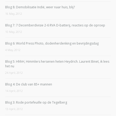
Blog 8: Demobilisatie Indië, weer naar huis, blij?
16 May, 2012
Blog 7: 7 Decemberdivisie 2-6 RVA D-batterij, reacties op de oproep
10 May, 2012
Blog 6: World Press Photo, dodenherdenking en bevrijdingsdag
4 May, 2012
Blog 5: HhhH, Himmlers hersenen heten Heydrich. Laurent Binet, ik lees
het nu
24 April, 2012
Blog 4: De club van 85+ mannen
14 April, 2012
Blog 3: Rode portefeuille op de Tegelberg
13 April, 2012