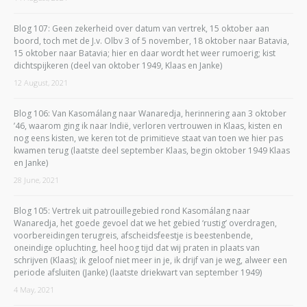
Blog 107: Geen zekerheid over datum van vertrek, 15 oktober aan
boord, toch met de J.v. Olbv 3 of 5 november, 18 oktober naar Batavia,
15 oktober naar Batavia; hier en daar wordt het weer rumoerig; kist
dichtspijkeren (deel van oktober 1949, Klaas en Janke)
12 August, 2021
Blog 106: Van Kasomálang naar Wanaredja, herinnering aan 3 oktober
’46, waarom ging ik naar Indië, verloren vertrouwen in Klaas, kisten en
nog eens kisten, we keren tot de primitieve staat van toen we hier pas
kwamen terug (laatste deel september Klaas, begin oktober 1949 Klaas
en Janke)
28 June, 2021
Blog 105: Vertrek uit patrouillegebied rond Kasomálang naar
Wanaredja, het goede gevoel dat we het gebied ‘rustig’ overdragen,
voorbereidingen terugreis, afscheidsfeestje is beestenbende,
oneindige opluchting, heel hoog tijd dat wij praten in plaats van
schrijven (Klaas); ik geloof niet meer in je, ik drijf van je weg, alweer een
periode afsluiten (Janke) (laatste driekwart van september 1949)
4 May, 2021