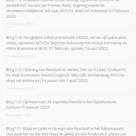
nieuwsbrief, excuus van Premier Rutte, regering neemt de
verantwoordelijkheid, link naar NOS De strijd om Indonesië (17 februari
2022)
17 February, 2022
Blog 114: Terugkijken online presentatie ODGOI, eerste vijf publicaties
online, opnames NOS De Strijd om Indonesië met Azarja Harmanny en
Hilma Bruinsma in NIOD (17 februari, update 7 maart 2022)
15 February, 2022
Blog 113: Opening van Revolusi! en media: Omrop Fryslan, GorkumTV,
De Stad Gorinchem, Friesch Dagblad, Villa VdB, EenVandaag, NOS De
strijd om Indonesië (14 januari t/m 7 april 2022)
14 February, 2022
Blog 112: Opmaat naar de expositie Revolsi! in het Rijksmuseum,
Gorkum TV (januari 2022)
26 January, 2022
Blog 111: Klaas en Janke in de expositie Revolusi! in het Rijksmuseum!
Hoe gaat het verder met Klaas en Janke, en een fotoboek in plaats van