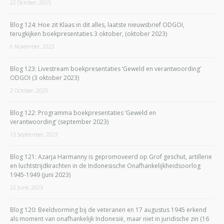
22 October, 2025
Blog 124: Hoe zit Klaas in dit alles, laatste nieuwsbrief ODGOI,
terugkijken boekpresentaties 3 oktober, (oktober 2023)
6 November, 2023
Blog 123: Livestream boekpresentaties ‘Geweld en verantwoording’
ODGOI (3 oktober 2023)
2 October, 2023
Blog 122: Programma boekpresentaties ‘Geweld en
verantwoording’ (september 2023)
13 September, 2023
Blog 121: Azarja Harmanny is gepromoveerd op Grof geschut, artillerie
en luchtstrijdkrachten in de Indonesische Onafhankelijkheidsoorlog
1945-1949 (juni 2023)
22 June, 2023
Blog 120: Beeldvorming bij de veteranen en 17 augustus 1945 erkend
als moment van onafhankelijk Indonesië, maar niet in juridische zin (16