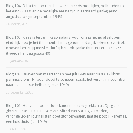
Blog 104: D-batterij op rust, het wordt steeds moeilijker, volhouden tot
het eind (Klaas) en de moeilijke eerste tijd in Ternaard (Janke) (eind
augustus, begin september 1949)
24 March, 2021
Blog 103: Klaas is terug in Kasomálang, voor ons is het nu afgelopen,
eindelijk, heb je het theemeubel meegenomen Nan, ik reken op vertrek
6 november en jij meiske, durf jij het ook? Janke thuis in Ternaard 255
(tweede helft augustus 49)
31 January, 2021
Blog 102: Brieven van maart tot en met juli 1949 naar NIOD, ex libris,
permissie om TNI-boef dood te schieten, staakt het vuren, in november
naar huis (eerste helft augustus 1949)
23 December, 2020
Blog 101: Hoeveel doden door kanonnen, terugtrekken uit Djogja is
gloeiend hard, Laatste Acte van Alfred van Sprang verboden,
verongelukken journalisten doet stof opwaaien, laatste post Tjikaremas,
een huis thuis! (juli 1949)
3 October, 2020