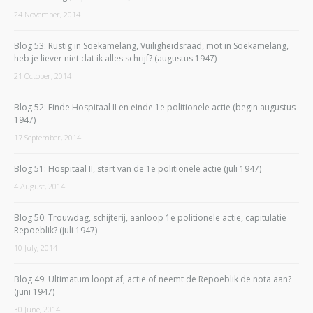
24 November, 2014
Blog 53: Rustig in Soekamelang, Vuiligheidsraad, mot in Soekamelang,
heb je liever niet dat ik alles schrijf? (augustus 1947)
21 October, 2014
Blog 52: Einde Hospitaal II en einde 1e politionele actie (begin augustus
1947)
17 September, 2014
Blog 51: Hospitaal II, start van de 1e politionele actie (juli 1947)
4 August, 2014
Blog 50: Trouwdag, schijterij, aanloop 1e politionele actie, capitulatie
Repoeblik? (juli 1947)
10 July, 2014
Blog 49: Ultimatum loopt af, actie of neemt de Repoeblik de nota aan?
(juni 1947)
30 June, 2014