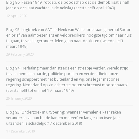
Blog 96: Pasen 1949, rotklap, de boodschap dat de demobilisatie half
jaar op zich laat wachten is de nekslag (eerste helft april 1949)
12 April, 2020
Blog 95: Logboek van AAT-er Henk van Welie, brief aan generaal Spoor
en brief van aalmoezeniers en veldpredikers: hoogste tijd om naar huis
te gaan, te veel legeronderdelen gaan naar de kloten (tweede helft
maart 1949)
29 February, 2020
Blog 94: Herhaling maar dan steeds een streepje verder. Wereldstrijd
tussen hemel en aarde, politieke partijen en verdeeldheid, onze
regering schippert met het buitenland en wij, ons leger met onze
regering. Nederland op z’n achterste poten schreeuwt moordenaars!
(eerste helft tot en met 19 maart 1949)
26 January, 2020
Blog 93: Onderzoek in uitvoering: ‘Wanneer verhalen elkaar raken
veranderen ze aan beide kanten meteen’ en langer dan twee jaar
uitzenden is schadelijk (17 december 2019)
17 December, 2019