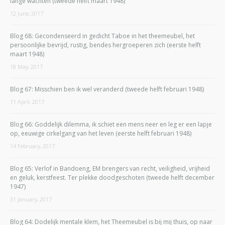
lange wachten (tweede helft maart 1948)
12 June, 2017
Blog 68: Gecondenseerd in gedicht Taboe in het theemeubel, het
persoonlijke bevrijd, rustig, bendes hergroeperen zich (eerste helft
maart 1948)
18 May, 2017
Blog 67: Misschien ben ik wel veranderd (tweede helft februari 1948)
11 April, 2017
Blog 66: Goddelijk dilemma, ik schiet een mens neer en leg er een lapje
op, eeuwige cirkelgang van het leven (eerste helft februari 1948)
14 February, 2017
Blog 65: Verlof in Bandoeng, EM brengers van recht, veiligheid, vrijheid
en geluk, kerstfeest. Ter plekke doodgeschoten (tweede helft december
1947)
31 January, 2017
Blog 64: Dodelijk mentale klem, het Theemeubel is bij mij thuis, op naar