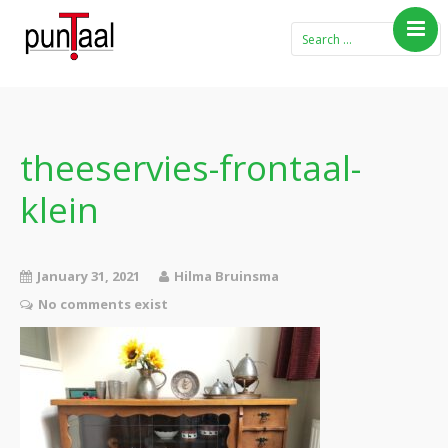
Home
Blog Taboe in het
theemeubel
theeservies-frontaal-
Boeken
klein
Verhalen
Gedichten
Contact
January 31, 2021
Hilma Bruinsma
No comments exist