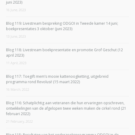
juni 2023)
16 June, 2023
Blog 119: Livestream bespreking ODGOI in Tweede kamer 14 juni;
boekpresentaties 3 oktober (juni 2023)
13 June, 2023
Blog 118: Livestream boekpresentatie en promotie Grof Geschut (12
april 2023)
11 April, 2023
Blog 117: Toegift mem’s mooie kattenoogketting, uitgebreid
programma rond Revolusi! (15 maart 2022)
16 March, 2022
Blog 116: Schatplichtig aan veteranen die hun ervaringen opschreven,
ontwikkelingen van de afgelopen twee weken maken de cirkel rond (21
februari 2022)
21 February, 2022
Blog 115: Resultaten van het onderzoeksprogramma ODGOI in de