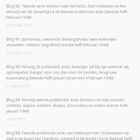
Blog 92: Tweede serie brieven naar het NIOD, foto’s bekeken en het
vervolg van de zuivering na de tweede politionele actie (tweede helft
februari 1949)
29 October, 2019
Blog 91: Spiertroep, zwevende Siliwangidivisie, twee bekenden
sneuvelen, militaire begrafenis (eerste helft februari 1949)
20 August, 2019
Blog 90: Vervolg 2e politionele actie, Kuningan zal blij zijn wanneer wij
ophoepelen, banger voor ons dan voor de bendes, terug naar
Kasomálang (tweede helft januari tot en met 4 februari 1949)
6 August, 2019
Blog 89: Vervolg tweede politionele actie, brieven van mijn moeder,
schieten, slapen, schieten, klusjes, bloed vlees en botten (eerste helft
januari 1949)
16 July, 2019
Blog 88: Tweede politionele actie, vier batterijen met 16 kanonnen op
pad in de buurt van Cheribon, schieten in de leegte? Kerst (tweede helft