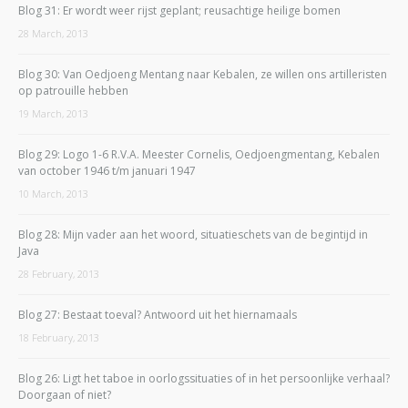
Blog 31: Er wordt weer rijst geplant; reusachtige heilige bomen
28 March, 2013
Blog 30: Van Oedjoeng Mentang naar Kebalen, ze willen ons artilleristen
op patrouille hebben
19 March, 2013
Blog 29: Logo 1-6 R.V.A. Meester Cornelis, Oedjoengmentang, Kebalen
van october 1946 t/m januari 1947
10 March, 2013
Blog 28: Mijn vader aan het woord, situatieschets van de begintijd in
Java
28 February, 2013
Blog 27: Bestaat toeval? Antwoord uit het hiernamaals
18 February, 2013
Blog 26: Ligt het taboe in oorlogssituaties of in het persoonlijke verhaal?
Doorgaan of niet?