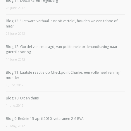
Blog 14: Debarkeren Tegelberg
28 June, 2012
Blog 13: ‘Het ware verhaal is nooit verteld’, houden we een taboe of
niet?
21 June, 2012
Blog 12: Gordel van smaragd, van politionele ordehandhaving naar
guerrillaoorlog
14 June, 2012
Blog 11: Laatste reactie op Checkpoint Charlie, een volle neef van mijn
moeder
8 June, 2012
Blog 10: Uit en thuis
1 June, 2012
Blog 9: Reünie 15 april 2010, veteranen 2-6 RVA
25 May, 2012