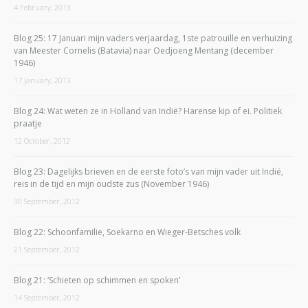
4 February, 2013
Blog 25: 17 Januari mijn vaders verjaardag, 1ste patrouille en verhuizing
van Meester Cornelis (Batavia) naar Oedjoeng Mentang (december
1946)
17 January, 2013
Blog 24: Wat weten ze in Holland van Indië? Harense kip of ei. Politiek
praatje
12 October, 2012
Blog 23: Dagelijks brieven en de eerste foto’s van mijn vader uit Indië,
reis in de tijd en mijn oudste zus (November 1946)
30 September, 2012
Blog 22: Schoonfamilie, Soekarno en Wieger-Betsches volk
21 September, 2012
Blog 21: ‘Schieten op schimmen en spoken’
14 September, 2012