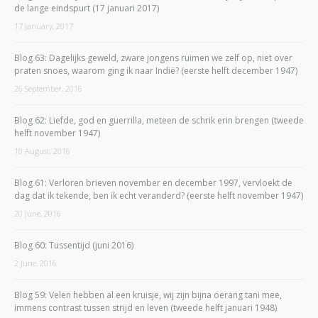
de lange eindspurt (17 januari 2017)
17 January, 2017
Blog 63: Dagelijks geweld, zware jongens ruimen we zelf op, niet over
praten snoes, waarom ging ik naar Indië? (eerste helft december 1947)
26 September, 2016
Blog 62: Liefde, god en guerrilla, meteen de schrik erin brengen (tweede
helft november 1947)
10 August, 2016
Blog 61: Verloren brieven november en december 1997, vervloekt de
dag dat ik tekende, ben ik echt veranderd? (eerste helft november 1947)
20 June, 2016
Blog 60: Tussentijd (juni 2016)
2 June, 2016
Blog 59: Velen hebben al een kruisje, wij zijn bijna oerang tani mee,
immens contrast tussen strijd en leven (tweede helft januari 1948)