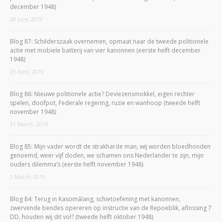
december 1948)
28 June, 2019
Blog 87: Schilderszaak overnemen, opmaat naar de tweede politionele
actie met mobiele batterij van vier kanonnen (eerste helft december
1948)
29 April, 2019
Blog 86: Nieuwe politionele actie? Deviezensmokkel, eigen rechter
spelen, doofpot, Federale regering, ruzie en wanhoop (tweede helft
november 1948)
31 March, 2019
Blog 85: Mijn vader wordt de strakharde man, wij worden bloedhonden
genoemd, weer vijf doden, we schamen ons Nederlander te zijn, mijn
ouders dilemma’s (eerste helft november 1948)
2 March, 2019
Blog 84: Terug in Kasomálang, schietoefening met kanonnen,
zwervende bendes opereren op instructie van de Repoeblik, aflossing 7
DD, houden wij dit vol? (tweede helft oktober 1948)