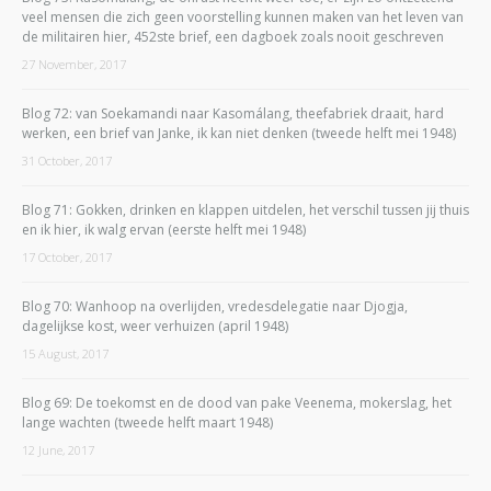
veel mensen die zich geen voorstelling kunnen maken van het leven van
de militairen hier, 452ste brief, een dagboek zoals nooit geschreven
27 November, 2017
Blog 72: van Soekamandi naar Kasomálang, theefabriek draait, hard
werken, een brief van Janke, ik kan niet denken (tweede helft mei 1948)
31 October, 2017
Blog 71: Gokken, drinken en klappen uitdelen, het verschil tussen jij thuis
en ik hier, ik walg ervan (eerste helft mei 1948)
17 October, 2017
Blog 70: Wanhoop na overlijden, vredesdelegatie naar Djogja,
dagelijkse kost, weer verhuizen (april 1948)
15 August, 2017
Blog 69: De toekomst en de dood van pake Veenema, mokerslag, het
lange wachten (tweede helft maart 1948)
12 June, 2017