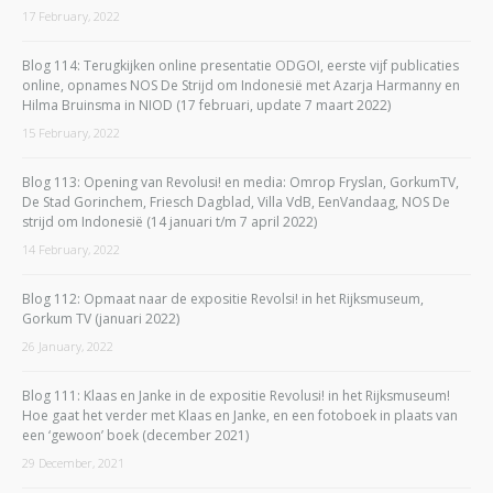
17 February, 2022
Blog 114: Terugkijken online presentatie ODGOI, eerste vijf publicaties
online, opnames NOS De Strijd om Indonesië met Azarja Harmanny en
Hilma Bruinsma in NIOD (17 februari, update 7 maart 2022)
15 February, 2022
Blog 113: Opening van Revolusi! en media: Omrop Fryslan, GorkumTV,
De Stad Gorinchem, Friesch Dagblad, Villa VdB, EenVandaag, NOS De
strijd om Indonesië (14 januari t/m 7 april 2022)
14 February, 2022
Blog 112: Opmaat naar de expositie Revolsi! in het Rijksmuseum,
Gorkum TV (januari 2022)
26 January, 2022
Blog 111: Klaas en Janke in de expositie Revolusi! in het Rijksmuseum!
Hoe gaat het verder met Klaas en Janke, en een fotoboek in plaats van
een ‘gewoon’ boek (december 2021)
29 December, 2021