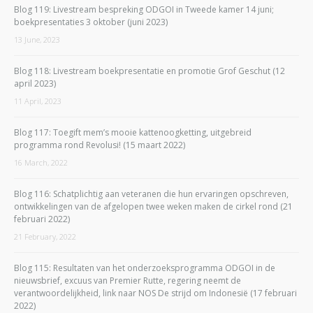
Blog 119: Livestream bespreking ODGOI in Tweede kamer 14 juni;
boekpresentaties 3 oktober (juni 2023)
13 June, 2023
Blog 118: Livestream boekpresentatie en promotie Grof Geschut (12
april 2023)
11 April, 2023
Blog 117: Toegift mem’s mooie kattenoogketting, uitgebreid
programma rond Revolusi! (15 maart 2022)
16 March, 2022
Blog 116: Schatplichtig aan veteranen die hun ervaringen opschreven,
ontwikkelingen van de afgelopen twee weken maken de cirkel rond (21
februari 2022)
21 February, 2022
Blog 115: Resultaten van het onderzoeksprogramma ODGOI in de
nieuwsbrief, excuus van Premier Rutte, regering neemt de
verantwoordelijkheid, link naar NOS De strijd om Indonesië (17 februari
2022)