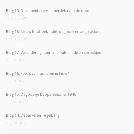
Blog 19: Documentaire Het merdeka van de dood
12 August, 2012
Blog 18: Nieuw fotoboek Indië, dagboek en angstvisioenen
11 August, 2012
Blog 17: Verandering, toerisme, witte hadji en sprookjes
30 July, 2012
Blog 16: Foto’s van fusilleren in Indië?
15 July, 2012
Blog 15: Dagboekje beppe Betsche, 1946
10 July, 2012
Blog 14: Debarkeren Tegelberg
28 June, 2012