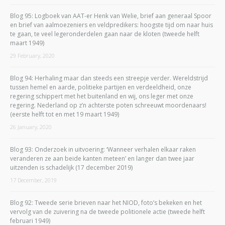
Blog 95: Logboek van AAT-er Henk van Welie, brief aan generaal Spoor
en brief van aalmoezeniers en veldpredikers: hoogste tijd om naar huis
te gaan, te veel legeronderdelen gaan naar de kloten (tweede helft
maart 1949)
29 February, 2020
Blog 94: Herhaling maar dan steeds een streepje verder. Wereldstrijd
tussen hemel en aarde, politieke partijen en verdeeldheid, onze
regering schippert met het buitenland en wij, ons leger met onze
regering. Nederland op z’n achterste poten schreeuwt moordenaars!
(eerste helft tot en met 19 maart 1949)
26 January, 2020
Blog 93: Onderzoek in uitvoering: ‘Wanneer verhalen elkaar raken
veranderen ze aan beide kanten meteen’ en langer dan twee jaar
uitzenden is schadelijk (17 december 2019)
17 December, 2019
Blog 92: Tweede serie brieven naar het NIOD, foto’s bekeken en het
vervolg van de zuivering na de tweede politionele actie (tweede helft
februari 1949)