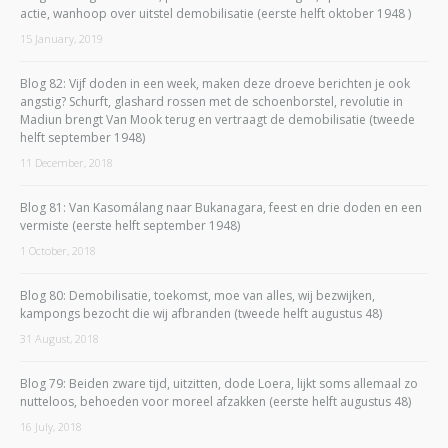
actie, wanhoop over uitstel demobilisatie (eerste helft oktober 1948 )
15 January, 2019
Blog 82: Vijf doden in een week, maken deze droeve berichten je ook
angstig? Schurft, glashard rossen met de schoenborstel, revolutie in
Madiun brengt Van Mook terug en vertraagt de demobilisatie (tweede
helft september 1948)
11 December, 2018
Blog 81: Van Kasomálang naar Bukanagara, feest en drie doden en een
vermiste (eerste helft september 1948)
1 October, 2018
Blog 80: Demobilisatie, toekomst, moe van alles, wij bezwijken,
kampongs bezocht die wij afbranden (tweede helft augustus 48)
31 August, 2018
Blog 79: Beiden zware tijd, uitzitten, dode Loera, lijkt soms allemaal zo
nutteloos, behoeden voor moreel afzakken (eerste helft augustus 48)
16 July, 2018