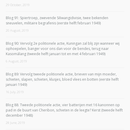
29 October, 2019
Blog 91: Spiertroep, zwevende Siliwangidivisie, twee bekenden
sneuvelen, militaire begrafenis (eerste helft februari 1949)
20 August, 2019
Blog 90: Vervolg 2e politionele actie, Kuningan zal blij zijn wanneer wij
ophoepelen, banger voor ons dan voor de bendes, terug naar
Kasomálang (tweede helft januari tot en met 4 februari 1949)
6 August, 2019
Blog 89: Vervolg tweede politionele actie, brieven van mijn moeder,
schieten, slapen, schieten, klusjes, bloed vlees en botten (eerste helft
januari 1949)
16 July, 2019
Blog 88: Tweede politionele actie, vier batterijen met 16 kanonnen op
pad in de buurt van Cheribon, schieten in de leegte? Kerst (tweede helft
december 1948)
28 June, 2019