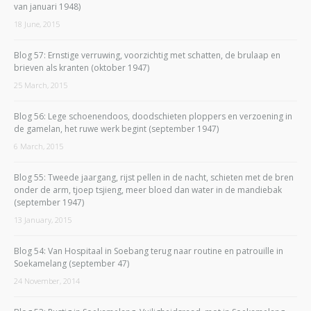
van januari 1948)
18 June, 2015
Blog 57: Ernstige verruwing, voorzichtig met schatten, de brulaap en
brieven als kranten (oktober 1947)
25 March, 2015
Blog 56: Lege schoenendoos, doodschieten ploppers en verzoening in
de gamelan, het ruwe werk begint (september 1947)
6 March, 2015
Blog 55: Tweede jaargang, rijst pellen in de nacht, schieten met de bren
onder de arm, tjoep tsjieng, meer bloed dan water in de mandiebak
(september 1947)
13 January, 2015
Blog 54: Van Hospitaal in Soebang terug naar routine en patrouille in
Soekamelang (september 47)
24 November, 2014