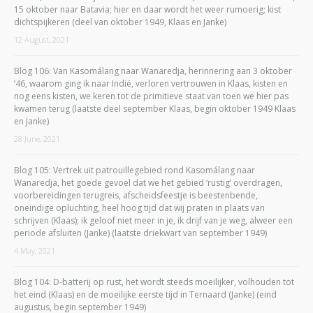
15 oktober naar Batavia; hier en daar wordt het weer rumoerig; kist
dichtspijkeren (deel van oktober 1949, Klaas en Janke)
12 August, 2021
Blog 106: Van Kasomálang naar Wanaredja, herinnering aan 3 oktober
’46, waarom ging ik naar Indië, verloren vertrouwen in Klaas, kisten en
nog eens kisten, we keren tot de primitieve staat van toen we hier pas
kwamen terug (laatste deel september Klaas, begin oktober 1949 Klaas
en Janke)
28 June, 2021
Blog 105: Vertrek uit patrouillegebied rond Kasomálang naar
Wanaredja, het goede gevoel dat we het gebied ‘rustig’ overdragen,
voorbereidingen terugreis, afscheidsfeestje is beestenbende,
oneindige opluchting, heel hoog tijd dat wij praten in plaats van
schrijven (Klaas); ik geloof niet meer in je, ik drijf van je weg, alweer een
periode afsluiten (Janke) (laatste driekwart van september 1949)
4 May, 2021
Blog 104: D-batterij op rust, het wordt steeds moeilijker, volhouden tot
het eind (Klaas) en de moeilijke eerste tijd in Ternaard (Janke) (eind
augustus, begin september 1949)