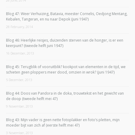
26 June, 2014
Blog 47: Weer Verhuizing, Batavia, meester Cornelis, Oedjong Mentang,
Kebalen, Tangeran, en nu naar Depok (juni 1947)
28 February, 2014
Blog 46: Heerlijke reisjes, duizenden sterven van de honger, is er een
keerpunt? (tweede helft juni 1947)
16 December, 2013
Blog 45: Terugblik of vooruitblik? kookpot van elementen in de tijd, we
schieten geen ploppers meer dood, omzien in wrok? (juni 1947)
5 December, 2013
Blog 44: Doos van Pandora in de doka, trouwtekst en het gewicht van
de doop (tweede helft mei 47)
9 November, 2013
Blog 43: Mijn vader is geen nette fotoplakker en foto’s pletten, mijn
moeder bijt van zich af (eerste helft mei 47)
3 November, 2013