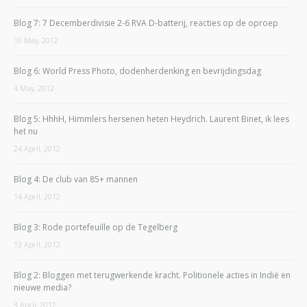
Blog 7: 7 Decemberdivisie 2-6 RVA D-batterij, reacties op de oproep
10 May, 2012
Blog 6: World Press Photo, dodenherdenking en bevrijdingsdag
4 May, 2012
Blog 5: HhhH, Himmlers hersenen heten Heydrich. Laurent Binet, ik lees
het nu
24 April, 2012
Blog 4: De club van 85+ mannen
14 April, 2012
Blog 3: Rode portefeuille op de Tegelberg
13 April, 2012
Blog 2: Bloggen met terugwerkende kracht. Politionele acties in Indië en
nieuwe media?
3 April, 2012