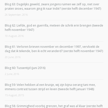
Blog 63: Dagelijks geweld, zware jongens ruimen we zelf op, niet over
praten snoes, waarom ging ik naar Indië? (eerste helft december 1947)
26 September, 2016
Blog 62: Liefde, god en guerrilla, meteen de schrik erin brengen (tweede
helft november 1947)
10 August, 2016
Blog 61: Verloren brieven november en december 1997, vervloekt de
dag dat ik tekende, ben ik echt veranderd? (eerste helft november 1947)
20 June, 2016
Blog 60: Tussentijd (juni 2016)
2 June, 2016
Blog 59: Velen hebben al een kruisje, wij zijn bijna oerang tani mee,
immens contrast tussen strijd en leven (tweede helft januari 1948)
15 August, 2015
Blog 58: Grimmigheid voorbij grenzen, het graf was al klaar (eerste helft