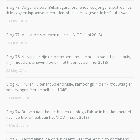
Blog 78: Volgende post Bukanagara, brullende kwajongens, patrouilles,
ik krijg geen kippenvel meer, demobilisatielijst (tweede helft juli 1948)
19 June, 2018
Blog 77: Mijn vaders brieven naar het NIOD (juni 2018)
13 June, 2018
Blog 76: Na vijf jaar zijn de bamboemanden eindelijk weer bij mij thuis,
mijn moeders brieven nooit in het theemeubel (mei 2018)
30 May, 2018
Blog 75: Prullen, luitenant Spier divisie, kampongs in de fik, trouwdag en
verkiezingen (eerste helft juli 1948)
13 March, 2018
Blog 74: Brieven naar het archief en de blogs Taboe in het theemeubel
naar de bibliotheek van het NIOD (maart 2018)
7 March, 2018
Blog 73: Kasomálang, de onrust neemt weer toe, er zijn zo ontzettend