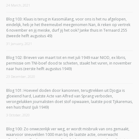
24 March, 2021
Blog 103: Klaas is terug in Kasomálang, voor ons is het nu afgelopen,
eindelijk, heb je het theemeubel meegenomen Nan, ik reken op vertrek
6 november en jij meiske, durf jij het ook? Janke thuis in Ternaard 255
(tweede helft augustus 49)
31 January, 2021
Blog 102: Brieven van maart tot en met juli 1949 naar NIOD, ex libris,
permissie om TNI-boef dood te schieten, staakt het vuren, in november
naar huis (eerste helft augustus 1949)
23 December, 2020
Blog 101: Hoeveel doden door kanonnen, terugtrekken uit Djogja is
gloeiend hard, Laatste Acte van Alfred van Sprang verboden,
verongelukken journalisten doet stof opwaaien, laatste post Tjikaremas,
een huis thuis! (juli 1949)
3 October, 2020
Blog 100: Zo onwezenlijk ver weg, er wordt misbruik van ons gemaakt,
waarvoor sneuvelden 1000 man bij de laatste actie, onverwacht