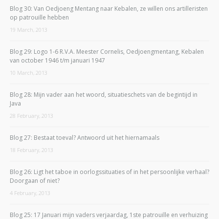
Blog 30: Van Oedjoeng Mentang naar Kebalen, ze willen ons artilleristen
op patrouille hebben
19 March, 2013
Blog 29: Logo 1-6 R.V.A. Meester Cornelis, Oedjoengmentang, Kebalen
van october 1946 t/m januari 1947
10 March, 2013
Blog 28: Mijn vader aan het woord, situatieschets van de begintijd in
Java
28 February, 2013
Blog 27: Bestaat toeval? Antwoord uit het hiernamaals
18 February, 2013
Blog 26: Ligt het taboe in oorlogssituaties of in het persoonlijke verhaal?
Doorgaan of niet?
4 February, 2013
Blog 25: 17 Januari mijn vaders verjaardag, 1ste patrouille en verhuizing