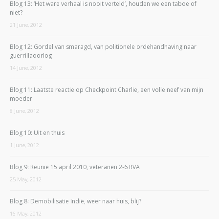
Blog 13: ‘Het ware verhaal is nooit verteld’, houden we een taboe of
niet?
21 June, 2012
Blog 12: Gordel van smaragd, van politionele ordehandhaving naar
guerrillaoorlog
14 June, 2012
Blog 11: Laatste reactie op Checkpoint Charlie, een volle neef van mijn
moeder
8 June, 2012
Blog 10: Uit en thuis
1 June, 2012
Blog 9: Reünie 15 april 2010, veteranen 2-6 RVA
25 May, 2012
Blog 8: Demobilisatie Indië, weer naar huis, blij?
16 May, 2012