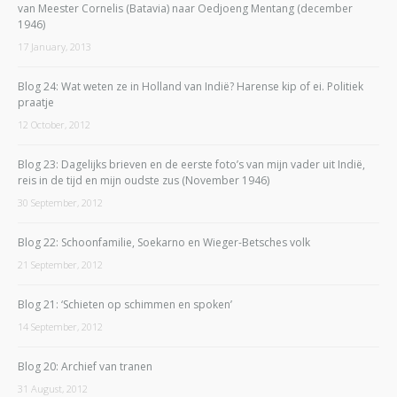
van Meester Cornelis (Batavia) naar Oedjoeng Mentang (december
1946)
17 January, 2013
Blog 24: Wat weten ze in Holland van Indië? Harense kip of ei. Politiek
praatje
12 October, 2012
Blog 23: Dagelijks brieven en de eerste foto’s van mijn vader uit Indië,
reis in de tijd en mijn oudste zus (November 1946)
30 September, 2012
Blog 22: Schoonfamilie, Soekarno en Wieger-Betsches volk
21 September, 2012
Blog 21: ‘Schieten op schimmen en spoken’
14 September, 2012
Blog 20: Archief van tranen
31 August, 2012