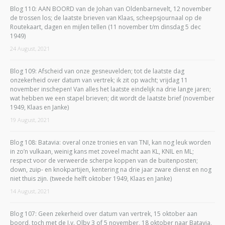
Blog 110: AAN BOORD van de Johan van Oldenbarnevelt, 12 november
de trossen los; de laatste brieven van Klaas, scheepsjournaal op de
Routekaart, dagen en mijlen tellen (11 november t/m dinsdag 5 dec
1949)
24 August, 2021
Blog 109: Afscheid van onze gesneuvelden; tot de laatste dag
onzekerheid over datum van vertrek; ik zit op wacht; vrijdag 11
november inschepen! Van alles het laatste eindelijk na drie lange jaren;
wat hebben we een stapel brieven; dit wordt de laatste brief (november
1949, Klaas en Janke)
19 August, 2021
Blog 108: Batavia: overal onze tronies en van TNI, kan nog leuk worden
in zo’n vulkaan, weinig kans met zoveel macht aan KL, KNIL en ML;
respect voor de verweerde scherpe koppen van de buitenposten;
down, zuip- en knokpartijen, kentering na drie jaar zware dienst en nog
niet thuis zijn. (tweede helft oktober 1949, Klaas en Janke)
14 August, 2021
Blog 107: Geen zekerheid over datum van vertrek, 15 oktober aan
boord, toch met de J.v. Olbv 3 of 5 november, 18 oktober naar Batavia,