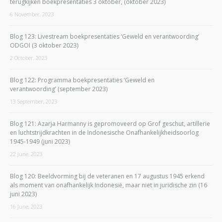
terugkijken boekpresentaties 3 oktober, (oktober 2023)
6 November, 2023
Blog 123: Livestream boekpresentaties ‘Geweld en verantwoording’
ODGOI (3 oktober 2023)
2 October, 2023
Blog 122: Programma boekpresentaties ‘Geweld en
verantwoording’ (september 2023)
13 September, 2023
Blog 121: Azarja Harmanny is gepromoveerd op Grof geschut, artillerie
en luchtstrijdkrachten in de Indonesische Onafhankelijkheidsoorlog
1945-1949 (juni 2023)
22 June, 2023
Blog 120: Beeldvorming bij de veteranen en 17 augustus 1945 erkend
als moment van onafhankelijk Indonesië, maar niet in juridische zin (16
juni 2023)
16 June, 2023