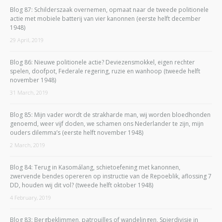
Blog 87: Schilderszaak overnemen, opmaat naar de tweede politionele
actie met mobiele batterij van vier kanonnen (eerste helft december
1948)
29 April, 2019
Blog 86: Nieuwe politionele actie? Deviezensmokkel, eigen rechter
spelen, doofpot, Federale regering, ruzie en wanhoop (tweede helft
november 1948)
31 March, 2019
Blog 85: Mijn vader wordt de strakharde man, wij worden bloedhonden
genoemd, weer vijf doden, we schamen ons Nederlander te zijn, mijn
ouders dilemma’s (eerste helft november 1948)
2 March, 2019
Blog 84: Terug in Kasomálang, schietoefening met kanonnen,
zwervende bendes opereren op instructie van de Repoeblik, aflossing 7
DD, houden wij dit vol? (tweede helft oktober 1948)
4 February, 2019
Blog 83: Bergbeklimmen, patrouilles of wandelingen, Spierdivisie in