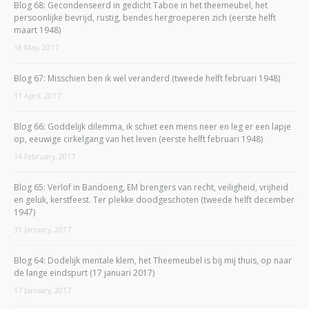
Blog 68: Gecondenseerd in gedicht Taboe in het theemeubel, het
persoonlijke bevrijd, rustig, bendes hergroeperen zich (eerste helft
maart 1948)
18 May, 2017
Blog 67: Misschien ben ik wel veranderd (tweede helft februari 1948)
11 April, 2017
Blog 66: Goddelijk dilemma, ik schiet een mens neer en leg er een lapje
op, eeuwige cirkelgang van het leven (eerste helft februari 1948)
14 February, 2017
Blog 65: Verlof in Bandoeng, EM brengers van recht, veiligheid, vrijheid
en geluk, kerstfeest. Ter plekke doodgeschoten (tweede helft december
1947)
31 January, 2017
Blog 64: Dodelijk mentale klem, het Theemeubel is bij mij thuis, op naar
de lange eindspurt (17 januari 2017)
17 January, 2017