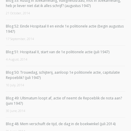
Blog 53: Rustig in Soekamelang, Vuiligheidsraad, mot in Soekamelang,
heb je liever niet dat ik alles schrijf? (augustus 1947)
21 October, 2014
Blog 52: Einde Hospitaal II en einde 1e politionele actie (begin augustus
1947)
17 September, 2014
Blog 51: Hospitaal II, start van de 1e politionele actie (juli 1947)
4 August, 2014
Blog 50: Trouwdag, schijterij, aanloop 1e politionele actie, capitulatie
Repoeblik? (juli 1947)
10 July, 2014
Blog 49: Ultimatum loopt af, actie of neemt de Repoeblik de nota aan?
(juni 1947)
30 June, 2014
Blog 48: Mem verschuift de tijd, de dag in de boekwinkel (juli 2014)