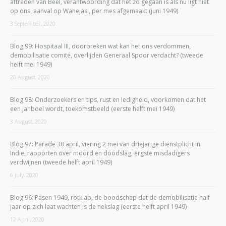
aftreden van Beel, verantwoording dat het zo gegaan is als nu ligt niet
op ons, aanval op Wanejasi, per mes afgemaakt (juni 1949)
3 September, 2020
Blog 99: Hospitaal III, doorbreken wat kan het ons verdommen,
demobilisatie comité, overlijden Generaal Spoor verdacht? (tweede
helft mei 1949)
20 August, 2020
Blog 98: Onderzoekers en tips, rust en ledigheid, voorkomen dat het
een janboel wordt, toekomstbeeld (eerste helft mei 1949)
3 August, 2020
Blog 97: Parade 30 april, viering 2 mei van driejarige dienstplicht in
Indië, rapporten over moord en doodslag, ergste misdadigers
verdwijnen (tweede helft april 1949)
6 July, 2020
Blog 96: Pasen 1949, rotklap, de boodschap dat de demobilisatie half
jaar op zich laat wachten is de nekslag (eerste helft april 1949)
12 April, 2020