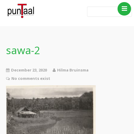
Home
Blog Taboe in het
theemeubel
sawa-2
Boeken
Verhalen
December 23, 2020
Hilma Bruinsma
Gedichten
No comments exist
Contact