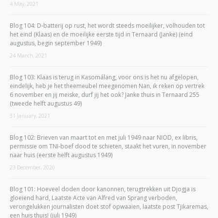
4 May, 2021
Blog 104: D-batterij op rust, het wordt steeds moeilijker, volhouden tot
het eind (Klaas) en de moeilijke eerste tijd in Ternaard (Janke) (eind
augustus, begin september 1949)
24 March, 2021
Blog 103: Klaas is terug in Kasomálang, voor ons is het nu afgelopen,
eindelijk, heb je het theemeubel meegenomen Nan, ik reken op vertrek
6 november en jij meiske, durf jij het ook? Janke thuis in Ternaard 255
(tweede helft augustus 49)
31 January, 2021
Blog 102: Brieven van maart tot en met juli 1949 naar NIOD, ex libris,
permissie om TNI-boef dood te schieten, staakt het vuren, in november
naar huis (eerste helft augustus 1949)
23 December, 2020
Blog 101: Hoeveel doden door kanonnen, terugtrekken uit Djogja is
gloeiend hard, Laatste Acte van Alfred van Sprang verboden,
verongelukken journalisten doet stof opwaaien, laatste post Tjikaremas,
een huis thuis! (juli 1949)