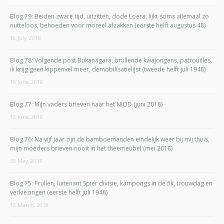
Blog 79: Beiden zware tijd, uitzitten, dode Loera, lijkt soms allemaal zo
nutteloos, behoeden voor moreel afzakken (eerste helft augustus 48)
16 July, 2018
Blog 78: Volgende post Bukanagara, brullende kwajongens, patrouilles,
ik krijg geen kippenvel meer, demobilisatielijst (tweede helft juli 1948)
19 June, 2018
Blog 77: Mijn vaders brieven naar het NIOD (juni 2018)
13 June, 2018
Blog 76: Na vijf jaar zijn de bamboemanden eindelijk weer bij mij thuis,
mijn moeders brieven nooit in het theemeubel (mei 2018)
30 May, 2018
Blog 75: Prullen, luitenant Spier divisie, kampongs in de fik, trouwdag en
verkiezingen (eerste helft juli 1948)
13 March, 2018