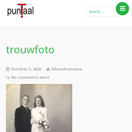
Home
Blog Taboe in het
theemeubel
trouwfoto
Boeken
Verhalen
October 3, 2020
Hilma Bruinsma
Gedichten
No comments exist
Contact