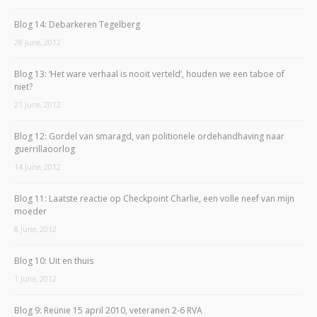
Blog 14: Debarkeren Tegelberg
28 June, 2012
Blog 13: ‘Het ware verhaal is nooit verteld’, houden we een taboe of
niet?
21 June, 2012
Blog 12: Gordel van smaragd, van politionele ordehandhaving naar
guerrillaoorlog
14 June, 2012
Blog 11: Laatste reactie op Checkpoint Charlie, een volle neef van mijn
moeder
8 June, 2012
Blog 10: Uit en thuis
1 June, 2012
Blog 9: Reünie 15 april 2010, veteranen 2-6 RVA