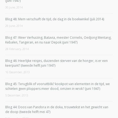
(juni 1947)
30 June, 2014
Blog 48: Mem verschuift de tijd, de dag in de boekwinkel (juli 2014)
26 June, 2014
Blog 47: Weer Verhuizing, Batavia, meester Cornelis, Oedjong Mentang,
Kebalen, Tangeran, en nu naar Depok (juni 1947)
28 February, 2014
Blog 46: Heerlijke reisjes, duizenden sterven van de honger, is er een
keerpunt? (tweede helft juni 1947)
16 December, 2013
Blog 45: Terugblik of vooruitblik? kookpot van elementen in de tijd, we
schieten geen ploppers meer dood, omzien in wrok? (juni 1947)
5 December, 2013
Blog 44: Doos van Pandora in de doka, trouwtekst en het gewicht van
de doop (tweede helft mei 47)