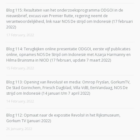
Blog 115: Resultaten van het onderzoeksprogramma ODGOI in de
nieuwsbrief, excuus van Premier Rutte, regering neemt de
verantwoordelijkheid, link naar NOS De strijd om Indonesië (17 februari
2022)
17 February, 2022
Blog 114: Terugkijken online presentatie ODGOI, eerste vijf publicaties
online, opnames NOS De Strijd om Indonesië met Azarja Harmanny en
Hilma Bruinsma in NIOD (17 februari, update 7 maart 2022)
15 February, 2022
Blog 113: Opening van Revolusi! en media: Omrop Fryslan, GorkumTV,
De Stad Gorinchem, Friesch Dagblad, Villa VdB, EenVandaag, NOS De
strijd om Indonesië (14 januari t/m 7 april 2022)
14 February, 2022
Blog 112: Opmaat naar de expositie Revolsi! in het Rijksmuseum,
Gorkum TV (januari 2022)
26 January, 2022