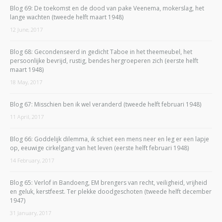
Blog 69: De toekomst en de dood van pake Veenema, mokerslag, het
lange wachten (tweede helft maart 1948)
12 June, 2017
Blog 68: Gecondenseerd in gedicht Taboe in het theemeubel, het
persoonlijke bevrijd, rustig, bendes hergroeperen zich (eerste helft
maart 1948)
18 May, 2017
Blog 67: Misschien ben ik wel veranderd (tweede helft februari 1948)
11 April, 2017
Blog 66: Goddelijk dilemma, ik schiet een mens neer en leg er een lapje
op, eeuwige cirkelgang van het leven (eerste helft februari 1948)
14 February, 2017
Blog 65: Verlof in Bandoeng, EM brengers van recht, veiligheid, vrijheid
en geluk, kerstfeest. Ter plekke doodgeschoten (tweede helft december
1947)
31 January, 2017