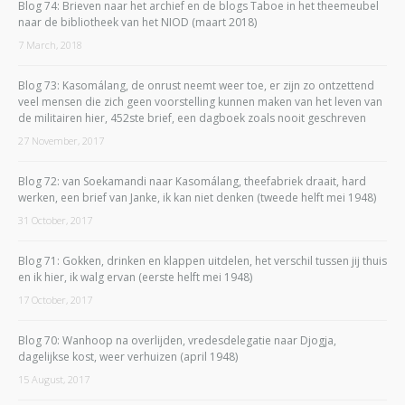
Blog 74: Brieven naar het archief en de blogs Taboe in het theemeubel
naar de bibliotheek van het NIOD (maart 2018)
7 March, 2018
Blog 73: Kasomálang, de onrust neemt weer toe, er zijn zo ontzettend
veel mensen die zich geen voorstelling kunnen maken van het leven van
de militairen hier, 452ste brief, een dagboek zoals nooit geschreven
27 November, 2017
Blog 72: van Soekamandi naar Kasomálang, theefabriek draait, hard
werken, een brief van Janke, ik kan niet denken (tweede helft mei 1948)
31 October, 2017
Blog 71: Gokken, drinken en klappen uitdelen, het verschil tussen jij thuis
en ik hier, ik walg ervan (eerste helft mei 1948)
17 October, 2017
Blog 70: Wanhoop na overlijden, vredesdelegatie naar Djogja,
dagelijkse kost, weer verhuizen (april 1948)
15 August, 2017