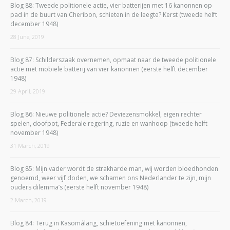
Blog 88: Tweede politionele actie, vier batterijen met 16 kanonnen op
pad in de buurt van Cheribon, schieten in de leegte? Kerst (tweede helft
december 1948)
28 June, 2019
Blog 87: Schilderszaak overnemen, opmaat naar de tweede politionele
actie met mobiele batterij van vier kanonnen (eerste helft december
1948)
29 April, 2019
Blog 86: Nieuwe politionele actie? Deviezensmokkel, eigen rechter
spelen, doofpot, Federale regering, ruzie en wanhoop (tweede helft
november 1948)
31 March, 2019
Blog 85: Mijn vader wordt de strakharde man, wij worden bloedhonden
genoemd, weer vijf doden, we schamen ons Nederlander te zijn, mijn
ouders dilemma’s (eerste helft november 1948)
2 March, 2019
Blog 84: Terug in Kasomálang, schietoefening met kanonnen,