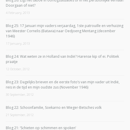
Blog 26: Ligt het taboe in oorlogssituaties of in het persoonlijke verhaal?
Doorgaan of niet?
4 February, 2013
Blog 25: 17 Januari mijn vaders verjaardag, 1ste patrouille en verhuizing
van Meester Cornelis (Batavia) naar Oedjoeng Mentang (december
1946)
17 January, 2013
Blog 24: Wat weten ze in Holland van Indië? Harense kip of ei. Politiek
praatje
12 October, 2012
Blog 23: Dagelijks brieven en de eerste foto’s van mijn vader uit Indië,
reis in de tijd en mijn oudste zus (November 1946)
30 September, 2012
Blog 22: Schoonfamilie, Soekarno en Wieger-Betsches volk
21 September, 2012
Blog 21: ‘Schieten op schimmen en spoken’