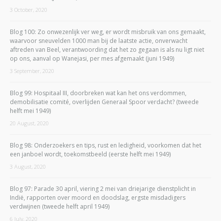
3 October, 2020
Blog 100: Zo onwezenlijk ver weg, er wordt misbruik van ons gemaakt,
waarvoor sneuvelden 1000 man bij de laatste actie, onverwacht
aftreden van Beel, verantwoording dat het zo gegaan is als nu ligt niet
op ons, aanval op Wanejasi, per mes afgemaakt (juni 1949)
3 September, 2020
Blog 99: Hospitaal III, doorbreken wat kan het ons verdommen,
demobilisatie comité, overlijden Generaal Spoor verdacht? (tweede
helft mei 1949)
20 August, 2020
Blog 98: Onderzoekers en tips, rust en ledigheid, voorkomen dat het
een janboel wordt, toekomstbeeld (eerste helft mei 1949)
3 August, 2020
Blog 97: Parade 30 april, viering 2 mei van driejarige dienstplicht in
Indië, rapporten over moord en doodslag, ergste misdadigers
verdwijnen (tweede helft april 1949)
6 July, 2020