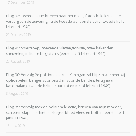
17 December, 2019
Blog 92: Tweede serie brieven naar het NIOD, foto’s bekeken en het
vervolg van de zuivering na de tweede politionele actie (tweede helft
februari 1949)
29 October, 2019
Blog 91: Spiertroep, zwevende Siliwangidivisie, twee bekenden
sneuvelen, militaire begrafenis (eerste helft februari 1949)
20 August, 2019
Blog 90: Vervolg 2e politionele actie, Kuningan zal blij zijn wanneer wij
ophoepelen, banger voor ons dan voor de bendes, terug naar
Kasomálang (tweede helft januari tot en met 4 februari 1949)
6 August, 2019
Blog 89: Vervolg tweede politionele actie, brieven van mijn moeder,
schieten, slapen, schieten, klusjes, bloed vlees en botten (eerste helft
januari 1949)
16 July, 2019