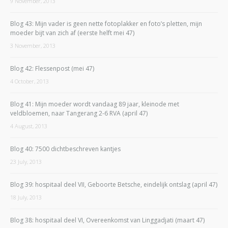
9 November, 2013
Blog 43: Mijn vader is geen nette fotoplakker en foto’s pletten, mijn
moeder bijt van zich af (eerste helft mei 47)
3 November, 2013
Blog 42: Flessenpost (mei 47)
4 October, 2013
Blog 41: Mijn moeder wordt vandaag 89 jaar, kleinode met
veldbloemen, naar Tangerang 2-6 RVA (april 47)
4 August, 2013
Blog 40: 7500 dichtbeschreven kantjes
23 July, 2013
Blog 39: hospitaal deel VII, Geboorte Betsche, eindelijk ontslag (april 47)
18 July, 2013
Blog 38: hospitaal deel VI, Overeenkomst van Linggadjati (maart 47)