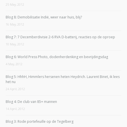
25 May, 2012
Blog 8: Demobilisatie Indië, weer naar huis, blij?
16 May, 2012
Blog 7: 7 Decemberdivisie 2-6 RVA D-batterij, reacties op de oproep
10 May, 2012
Blog 6: World Press Photo, dodenherdenking en bevrijdingsdag
4 May, 2012
Blog 5: HhhH, Himmlers hersenen heten Heydrich. Laurent Binet, ik lees
het nu
24 April, 2012
Blog 4: De club van 85+ mannen
14 April, 2012
Blog 3: Rode portefeuille op de Tegelberg