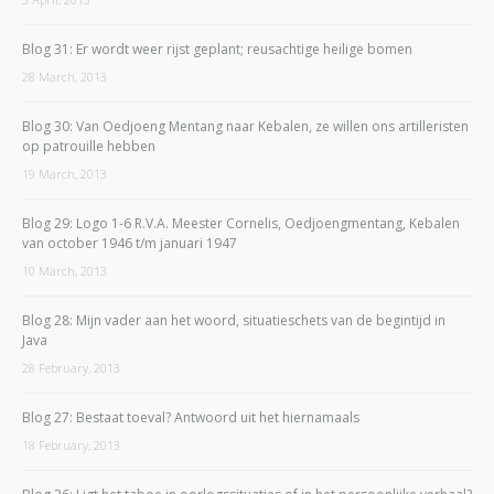
Blog 31: Er wordt weer rijst geplant; reusachtige heilige bomen
28 March, 2013
Blog 30: Van Oedjoeng Mentang naar Kebalen, ze willen ons artilleristen
op patrouille hebben
19 March, 2013
Blog 29: Logo 1-6 R.V.A. Meester Cornelis, Oedjoengmentang, Kebalen
van october 1946 t/m januari 1947
10 March, 2013
Blog 28: Mijn vader aan het woord, situatieschets van de begintijd in
Java
28 February, 2013
Blog 27: Bestaat toeval? Antwoord uit het hiernamaals
18 February, 2013