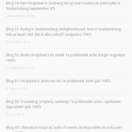
Blog 54: Van Hospitaal in Soebang terug naar routine en patrouille in
Soekamelang (september 47)
24 November, 2014
Blog 53: Rustig in Soekamelang, Vuiligheidsraad, mot in Soekamelang,
heb je liever niet dat ik alles schrijf? (augustus 1947)
21 October, 2014
Blog 52: Einde Hospitaal II en einde 1e politionele actie (begin augustus
1947)
17 September, 2014
Blog 51: Hospitaal II, start van de 1e politionele actie (juli 1947)
4 August, 2014
Blog 50: Trouwdag, schijterij, aanloop 1e politionele actie, capitulatie
Repoeblik? (juli 1947)
10 July, 2014
Blog 49: Ultimatum loopt af, actie of neemt de Repoeblik de nota aan?