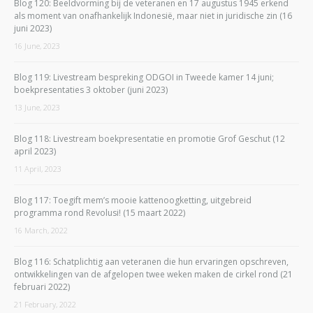
Blog 120: Beeldvorming bij de veteranen en 17 augustus 1945 erkend
als moment van onafhankelijk Indonesië, maar niet in juridische zin (16
juni 2023)
16 June, 2023
Blog 119: Livestream bespreking ODGOI in Tweede kamer 14 juni;
boekpresentaties 3 oktober (juni 2023)
13 June, 2023
Blog 118: Livestream boekpresentatie en promotie Grof Geschut (12
april 2023)
11 April, 2023
Blog 117: Toegift mem’s mooie kattenoogketting, uitgebreid
programma rond Revolusi! (15 maart 2022)
16 March, 2022
Blog 116: Schatplichtig aan veteranen die hun ervaringen opschreven,
ontwikkelingen van de afgelopen twee weken maken de cirkel rond (21
februari 2022)
21 February, 2022