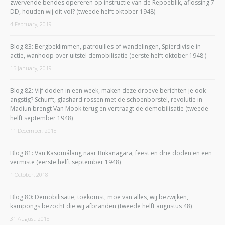
zwervende bendes opereren op instructie van de Repoeblik, aflossing 7
DD, houden wij dit vol? (tweede helft oktober 1948)
4 February, 2019
Blog 83: Bergbeklimmen, patrouilles of wandelingen, Spierdivisie in
actie, wanhoop over uitstel demobilisatie (eerste helft oktober 1948 )
15 January, 2019
Blog 82: Vijf doden in een week, maken deze droeve berichten je ook
angstig? Schurft, glashard rossen met de schoenborstel, revolutie in
Madiun brengt Van Mook terug en vertraagt de demobilisatie (tweede
helft september 1948)
11 December, 2018
Blog 81: Van Kasomálang naar Bukanagara, feest en drie doden en een
vermiste (eerste helft september 1948)
1 October, 2018
Blog 80: Demobilisatie, toekomst, moe van alles, wij bezwijken,
kampongs bezocht die wij afbranden (tweede helft augustus 48)
31 August, 2018