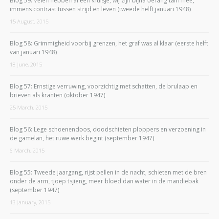
Blog 59: Velen hebben al een kruisje, wij zijn bijna oerang tani mee,
immens contrast tussen strijd en leven (tweede helft januari 1948)
15 August, 2015
Blog 58: Grimmigheid voorbij grenzen, het graf was al klaar (eerste helft
van januari 1948)
18 June, 2015
Blog 57: Ernstige verruwing, voorzichtig met schatten, de brulaap en
brieven als kranten (oktober 1947)
25 March, 2015
Blog 56: Lege schoenendoos, doodschieten ploppers en verzoening in
de gamelan, het ruwe werk begint (september 1947)
6 March, 2015
Blog 55: Tweede jaargang, rijst pellen in de nacht, schieten met de bren
onder de arm, tjoep tsjieng, meer bloed dan water in de mandiebak
(september 1947)
13 January, 2015