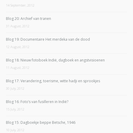
14 September, 2012
Blog 20: Archief van tranen
31 August, 2012
Blog 19: Documentaire Het merdeka van de dood
12 August, 2012
Blog 18: Nieuw fotoboek Indië, dagboek en angstvisioenen
11 August, 2012
Blog 17: Verandering, toerisme, witte hadji en sprookjes
30 July, 2012
Blog 16: Foto’s van fusilleren in Indië?
15 July, 2012
Blog 15: Dagboekje beppe Betsche, 1946
10 July, 2012