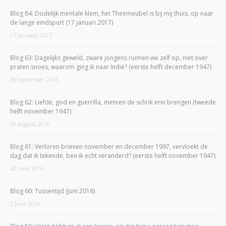
Blog 64: Dodelijk mentale klem, het Theemeubel is bij mij thuis, op naar
de lange eindspurt (17 januari 2017)
17 January, 2017
Blog 63: Dagelijks geweld, zware jongens ruimen we zelf op, niet over
praten snoes, waarom ging ik naar Indië? (eerste helft december 1947)
26 September, 2016
Blog 62: Liefde, god en guerrilla, meteen de schrik erin brengen (tweede
helft november 1947)
10 August, 2016
Blog 61: Verloren brieven november en december 1997, vervloekt de
dag dat ik tekende, ben ik echt veranderd? (eerste helft november 1947)
20 June, 2016
Blog 60: Tussentijd (juni 2016)
2 June, 2016