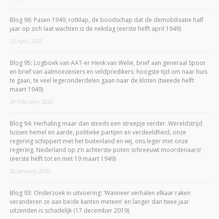
Blog 96: Pasen 1949, rotklap, de boodschap dat de demobilisatie half
jaar op zich laat wachten is de nekslag (eerste helft april 1949)
12 April, 2020
Blog 95: Logboek van AAT-er Henk van Welie, brief aan generaal Spoor
en brief van aalmoezeniers en veldpredikers: hoogste tijd om naar huis
te gaan, te veel legeronderdelen gaan naar de kloten (tweede helft
maart 1949)
29 February, 2020
Blog 94: Herhaling maar dan steeds een streepje verder. Wereldstrijd
tussen hemel en aarde, politieke partijen en verdeeldheid, onze
regering schippert met het buitenland en wij, ons leger met onze
regering. Nederland op z’n achterste poten schreeuwt moordenaars!
(eerste helft tot en met 19 maart 1949)
26 January, 2020
Blog 93: Onderzoek in uitvoering: ‘Wanneer verhalen elkaar raken
veranderen ze aan beide kanten meteen’ en langer dan twee jaar
uitzenden is schadelijk (17 december 2019)