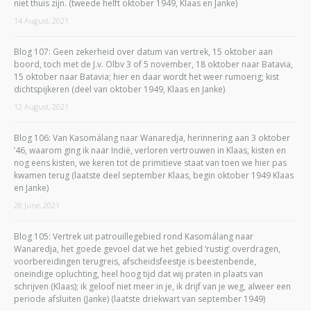
niet thuis zijn. (tweede helft oktober 1949, Klaas en Janke)
14 August, 2021
Blog 107: Geen zekerheid over datum van vertrek, 15 oktober aan
boord, toch met de J.v. Olbv 3 of 5 november, 18 oktober naar Batavia,
15 oktober naar Batavia; hier en daar wordt het weer rumoerig; kist
dichtspijkeren (deel van oktober 1949, Klaas en Janke)
12 August, 2021
Blog 106: Van Kasomálang naar Wanaredja, herinnering aan 3 oktober
’46, waarom ging ik naar Indië, verloren vertrouwen in Klaas, kisten en
nog eens kisten, we keren tot de primitieve staat van toen we hier pas
kwamen terug (laatste deel september Klaas, begin oktober 1949 Klaas
en Janke)
28 June, 2021
Blog 105: Vertrek uit patrouillegebied rond Kasomálang naar
Wanaredja, het goede gevoel dat we het gebied ‘rustig’ overdragen,
voorbereidingen terugreis, afscheidsfeestje is beestenbende,
oneindige opluchting, heel hoog tijd dat wij praten in plaats van
schrijven (Klaas); ik geloof niet meer in je, ik drijf van je weg, alweer een
periode afsluiten (Janke) (laatste driekwart van september 1949)