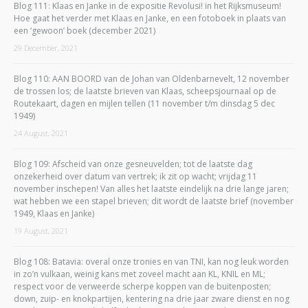
Blog 111: Klaas en Janke in de expositie Revolusi! in het Rijksmuseum!
Hoe gaat het verder met Klaas en Janke, en een fotoboek in plaats van
een ‘gewoon’ boek (december 2021)
29 December, 2021
Blog 110: AAN BOORD van de Johan van Oldenbarnevelt, 12 november
de trossen los; de laatste brieven van Klaas, scheepsjournaal op de
Routekaart, dagen en mijlen tellen (11 november t/m dinsdag 5 dec
1949)
24 August, 2021
Blog 109: Afscheid van onze gesneuvelden; tot de laatste dag
onzekerheid over datum van vertrek; ik zit op wacht; vrijdag 11
november inschepen! Van alles het laatste eindelijk na drie lange jaren;
wat hebben we een stapel brieven; dit wordt de laatste brief (november
1949, Klaas en Janke)
19 August, 2021
Blog 108: Batavia: overal onze tronies en van TNI, kan nog leuk worden
in zo’n vulkaan, weinig kans met zoveel macht aan KL, KNIL en ML;
respect voor de verweerde scherpe koppen van de buitenposten;
down, zuip- en knokpartijen, kentering na drie jaar zware dienst en nog