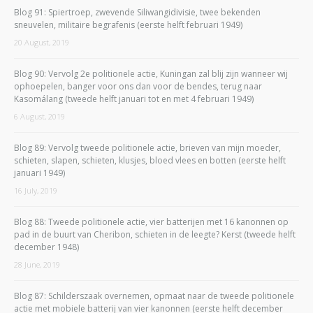
Blog 91: Spiertroep, zwevende Siliwangidivisie, twee bekenden
sneuvelen, militaire begrafenis (eerste helft februari 1949)
20 August, 2019
Blog 90: Vervolg 2e politionele actie, Kuningan zal blij zijn wanneer wij
ophoepelen, banger voor ons dan voor de bendes, terug naar
Kasomálang (tweede helft januari tot en met 4 februari 1949)
6 August, 2019
Blog 89: Vervolg tweede politionele actie, brieven van mijn moeder,
schieten, slapen, schieten, klusjes, bloed vlees en botten (eerste helft
januari 1949)
16 July, 2019
Blog 88: Tweede politionele actie, vier batterijen met 16 kanonnen op
pad in de buurt van Cheribon, schieten in de leegte? Kerst (tweede helft
december 1948)
28 June, 2019
Blog 87: Schilderszaak overnemen, opmaat naar de tweede politionele
actie met mobiele batterij van vier kanonnen (eerste helft december