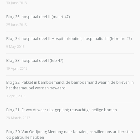
30 June, 2013
Blog 35: hospitaal deel III (maart 47)
25 June, 2013
Blog 34: hospitaal deel II, Hospitaalroutine, hospitaaltucht (februari 47)
9 May, 2013
Blog 33: hospitaal deel I (feb 47)
19 April, 2013
Blog 32: Pakket in bamboemand, de bamboemand waarin de brieven in
het theemeubel worden bewaard
3 April, 2013
Blog 31: Er wordt weer rijst geplant; reusachtige heilige bomen
28 March, 2013
Blog 30: Van Oedjoeng Mentang naar Kebalen, ze willen ons artilleristen
op patrouille hebben