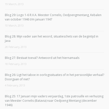
19 March, 2013
Blog 29: Logo 1-6 R.V.A. Meester Cornelis, Oedjoengmentang, Kebalen
van october 1946 t/m januari 1947
10 March, 2013
Blog 28: Mijn vader aan het woord, situatieschets van de begintijd in
Java
28 February, 2013
Blog 27: Bestaat toeval? Antwoord uit het hiernamaals
18 February, 2013
Blog 26: Ligt het taboe in oorlogssituaties of in het persoonlijke verhaal?
Doorgaan of niet?
4 February, 2013
Blog 25: 17 Januari mijn vaders verjaardag, 1ste patrouille en verhuizing
van Meester Cornelis (Batavia) naar Oedjoeng Mentang (december
1946)