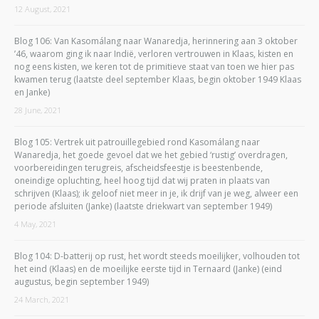
12 August, 2021
Blog 106: Van Kasomálang naar Wanaredja, herinnering aan 3 oktober
’46, waarom ging ik naar Indië, verloren vertrouwen in Klaas, kisten en
nog eens kisten, we keren tot de primitieve staat van toen we hier pas
kwamen terug (laatste deel september Klaas, begin oktober 1949 Klaas
en Janke)
28 June, 2021
Blog 105: Vertrek uit patrouillegebied rond Kasomálang naar
Wanaredja, het goede gevoel dat we het gebied ‘rustig’ overdragen,
voorbereidingen terugreis, afscheidsfeestje is beestenbende,
oneindige opluchting, heel hoog tijd dat wij praten in plaats van
schrijven (Klaas); ik geloof niet meer in je, ik drijf van je weg, alweer een
periode afsluiten (Janke) (laatste driekwart van september 1949)
4 May, 2021
Blog 104: D-batterij op rust, het wordt steeds moeilijker, volhouden tot
het eind (Klaas) en de moeilijke eerste tijd in Ternaard (Janke) (eind
augustus, begin september 1949)
24 March, 2021