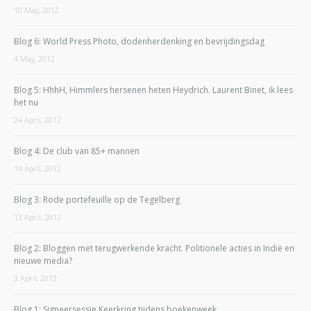
10 May, 2012
Blog 6: World Press Photo, dodenherdenking en bevrijdingsdag
4 May, 2012
Blog 5: HhhH, Himmlers hersenen heten Heydrich. Laurent Binet, ik lees
het nu
24 April, 2012
Blog 4: De club van 85+ mannen
14 April, 2012
Blog 3: Rode portefeuille op de Tegelberg
13 April, 2012
Blog 2: Bloggen met terugwerkende kracht. Politionele acties in Indië en
nieuwe media?
3 April, 2012
Blog 1: Signeersessie Keerkring tijdens boekenweek