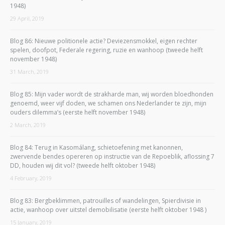
1948)
29 April, 2019
Blog 86: Nieuwe politionele actie? Deviezensmokkel, eigen rechter
spelen, doofpot, Federale regering, ruzie en wanhoop (tweede helft
november 1948)
31 March, 2019
Blog 85: Mijn vader wordt de strakharde man, wij worden bloedhonden
genoemd, weer vijf doden, we schamen ons Nederlander te zijn, mijn
ouders dilemma’s (eerste helft november 1948)
2 March, 2019
Blog 84: Terug in Kasomálang, schietoefening met kanonnen,
zwervende bendes opereren op instructie van de Repoeblik, aflossing 7
DD, houden wij dit vol? (tweede helft oktober 1948)
4 February, 2019
Blog 83: Bergbeklimmen, patrouilles of wandelingen, Spierdivisie in
actie, wanhoop over uitstel demobilisatie (eerste helft oktober 1948 )
15 January, 2019