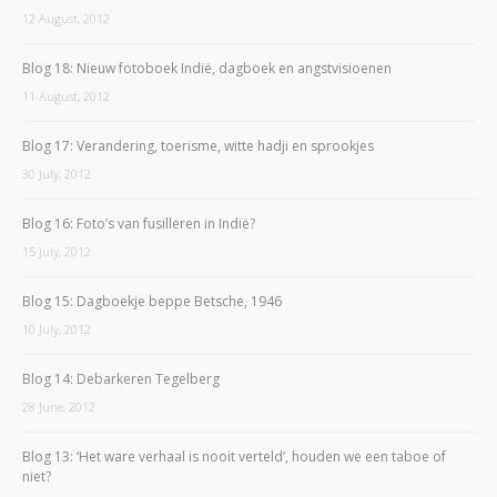
12 August, 2012
Blog 18: Nieuw fotoboek Indië, dagboek en angstvisioenen
11 August, 2012
Blog 17: Verandering, toerisme, witte hadji en sprookjes
30 July, 2012
Blog 16: Foto’s van fusilleren in Indië?
15 July, 2012
Blog 15: Dagboekje beppe Betsche, 1946
10 July, 2012
Blog 14: Debarkeren Tegelberg
28 June, 2012
Blog 13: ‘Het ware verhaal is nooit verteld’, houden we een taboe of
niet?