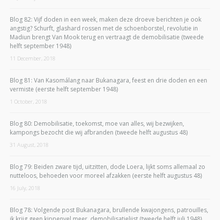
Blog 82: Vijf doden in een week, maken deze droeve berichten je ook
angstig? Schurft, glashard rossen met de schoenborstel, revolutie in
Madiun brengt Van Mook terug en vertraagt de demobilisatie (tweede
helft september 1948)
11 December, 2018
Blog 81: Van Kasomálang naar Bukanagara, feest en drie doden en een
vermiste (eerste helft september 1948)
1 October, 2018
Blog 80: Demobilisatie, toekomst, moe van alles, wij bezwijken,
kampongs bezocht die wij afbranden (tweede helft augustus 48)
31 August, 2018
Blog 79: Beiden zware tijd, uitzitten, dode Loera, lijkt soms allemaal zo
nutteloos, behoeden voor moreel afzakken (eerste helft augustus 48)
16 July, 2018
Blog 78: Volgende post Bukanagara, brullende kwajongens, patrouilles,
ik krijg geen kippenvel meer, demobilisatielijst (tweede helft juli 1948)