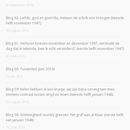
26 September, 2016
Blog 62: Liefde, god en guerrilla, meteen de schrik erin brengen (tweede
helft november 1947)
10 August, 2016
Blog 61: Verloren brieven november en december 1997, vervloekt de
dag dat ik tekende, ben ik echt veranderd? (eerste helft november 1947)
20 June, 2016
Blog 60: Tussentijd (juni 2016)
2 June, 2016
Blog 59: Velen hebben al een kruisje, wij zijn bijna oerang tani mee,
immens contrast tussen strijd en leven (tweede helft januari 1948)
15 August, 2015
Blog 58: Grimmigheid voorbij grenzen, het graf was al klaar (eerste helft
van januari 1948)
18 June, 2015