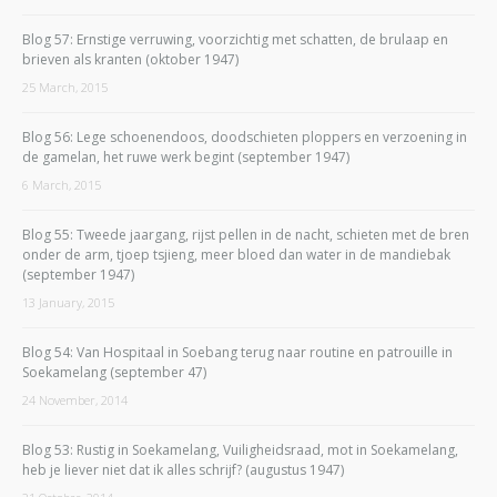
Blog 57: Ernstige verruwing, voorzichtig met schatten, de brulaap en
brieven als kranten (oktober 1947)
25 March, 2015
Blog 56: Lege schoenendoos, doodschieten ploppers en verzoening in
de gamelan, het ruwe werk begint (september 1947)
6 March, 2015
Blog 55: Tweede jaargang, rijst pellen in de nacht, schieten met de bren
onder de arm, tjoep tsjieng, meer bloed dan water in de mandiebak
(september 1947)
13 January, 2015
Blog 54: Van Hospitaal in Soebang terug naar routine en patrouille in
Soekamelang (september 47)
24 November, 2014
Blog 53: Rustig in Soekamelang, Vuiligheidsraad, mot in Soekamelang,
heb je liever niet dat ik alles schrijf? (augustus 1947)