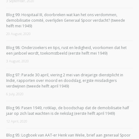
3 September, 2020
Blog 99: Hospitaal III, doorbreken wat kan het ons verdommen,
demobilisatie comité, overlijden Generaal Spoor verdacht? (tweede
helft mei 1949)
20 August, 2020
Blog 98: Onderzoekers en tips, rust en ledigheid, voorkomen dat het
een janboel wordt, toekomstbeeld (eerste helft mei 1949)
3 August, 2020
Blog 97: Parade 30 april, viering 2 mei van driejarige dienstplicht in
Indië, rapporten over moord en doodslag, ergste misdadigers
verdwijnen (tweede helft april 1949)
6 July, 2020
Blog 96: Pasen 1949, rotklap, de boodschap dat de demobilisatie half
jaar op zich laat wachten is de nekslag (eerste helft april 1949)
12 April, 2020
Blog 95: Logboek van AAT-er Henk van Welie, brief aan generaal Spoor