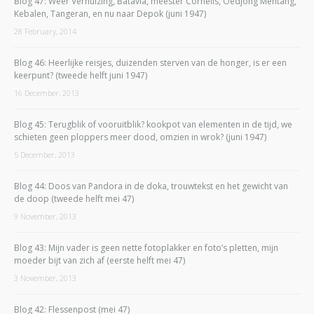
Blog 47: Weer Verhuizing, Batavia, meester Cornelis, Oedjong Mentang,
Kebalen, Tangeran, en nu naar Depok (juni 1947)
28 February, 2014
Blog 46: Heerlijke reisjes, duizenden sterven van de honger, is er een
keerpunt? (tweede helft juni 1947)
16 December, 2013
Blog 45: Terugblik of vooruitblik? kookpot van elementen in de tijd, we
schieten geen ploppers meer dood, omzien in wrok? (juni 1947)
5 December, 2013
Blog 44: Doos van Pandora in de doka, trouwtekst en het gewicht van
de doop (tweede helft mei 47)
9 November, 2013
Blog 43: Mijn vader is geen nette fotoplakker en foto’s pletten, mijn
moeder bijt van zich af (eerste helft mei 47)
3 November, 2013
Blog 42: Flessenpost (mei 47)