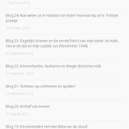
17 January, 2013
Blog 24: Wat weten ze in Holland van Indië? Harense kip of ei. Politiek
praatje
12 October, 2012
Blog 23: Dagelijks brieven en de eerste foto’s van mijn vader uit Indië,
reis in de tijd en mijn oudste zus (November 1946)
30 September, 2012
Blog 22: Schoonfamilie, Soekarno en Wieger-Betsches volk
21 September, 2012
Blog 21: ‘Schieten op schimmen en spoken’
14 September, 2012
Blog 20: Archief van tranen
31 August, 2012
Blog 19: Documentaire Het merdeka van de dood