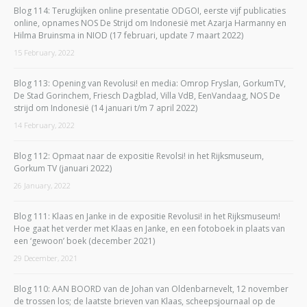
Blog 114: Terugkijken online presentatie ODGOI, eerste vijf publicaties
online, opnames NOS De Strijd om Indonesië met Azarja Harmanny en
Hilma Bruinsma in NIOD (17 februari, update 7 maart 2022)
15 February, 2022
Blog 113: Opening van Revolusi! en media: Omrop Fryslan, GorkumTV,
De Stad Gorinchem, Friesch Dagblad, Villa VdB, EenVandaag, NOS De
strijd om Indonesië (14 januari t/m 7 april 2022)
14 February, 2022
Blog 112: Opmaat naar de expositie Revolsi! in het Rijksmuseum,
Gorkum TV (januari 2022)
26 January, 2022
Blog 111: Klaas en Janke in de expositie Revolusi! in het Rijksmuseum!
Hoe gaat het verder met Klaas en Janke, en een fotoboek in plaats van
een ‘gewoon’ boek (december 2021)
29 December, 2021
Blog 110: AAN BOORD van de Johan van Oldenbarnevelt, 12 november
de trossen los; de laatste brieven van Klaas, scheepsjournaal op de