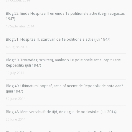
21 October, 2014
Blog 52: Einde Hospitaal II en einde 1e politionele actie (begin augustus
1947)
17 September, 2014
Blog 51: Hospitaal II, start van de 1e politionele actie (juli 1947)
4 August, 2014
Blog 50: Trouwdag, schijterij, aanloop 1e politionele actie, capitulatie
Repoeblik? (juli 1947)
10 July, 2014
Blog 49: Ultimatum loopt af, actie of neemt de Repoeblik de nota aan?
(juni 1947)
30 June, 2014
Blog 48: Mem verschuift de tijd, de dag in de boekwinkel (juli 2014)
26 June, 2014