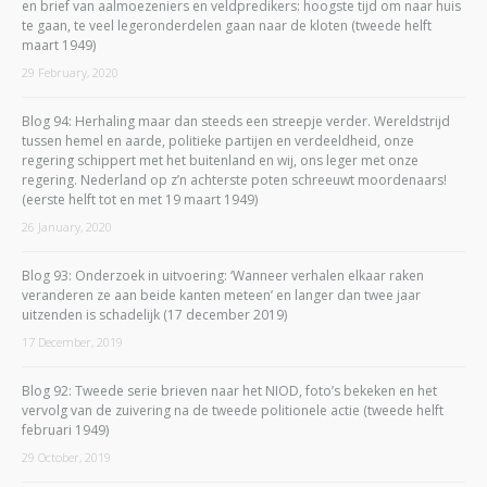
en brief van aalmoezeniers en veldpredikers: hoogste tijd om naar huis
te gaan, te veel legeronderdelen gaan naar de kloten (tweede helft
maart 1949)
29 February, 2020
Blog 94: Herhaling maar dan steeds een streepje verder. Wereldstrijd
tussen hemel en aarde, politieke partijen en verdeeldheid, onze
regering schippert met het buitenland en wij, ons leger met onze
regering. Nederland op z’n achterste poten schreeuwt moordenaars!
(eerste helft tot en met 19 maart 1949)
26 January, 2020
Blog 93: Onderzoek in uitvoering: ‘Wanneer verhalen elkaar raken
veranderen ze aan beide kanten meteen’ en langer dan twee jaar
uitzenden is schadelijk (17 december 2019)
17 December, 2019
Blog 92: Tweede serie brieven naar het NIOD, foto’s bekeken en het
vervolg van de zuivering na de tweede politionele actie (tweede helft
februari 1949)
29 October, 2019