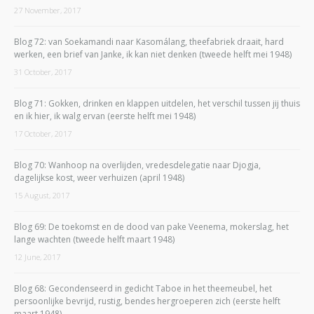
27 November, 2017
Blog 72: van Soekamandi naar Kasomálang, theefabriek draait, hard
werken, een brief van Janke, ik kan niet denken (tweede helft mei 1948)
31 October, 2017
Blog 71: Gokken, drinken en klappen uitdelen, het verschil tussen jij thuis
en ik hier, ik walg ervan (eerste helft mei 1948)
17 October, 2017
Blog 70: Wanhoop na overlijden, vredesdelegatie naar Djogja,
dagelijkse kost, weer verhuizen (april 1948)
15 August, 2017
Blog 69: De toekomst en de dood van pake Veenema, mokerslag, het
lange wachten (tweede helft maart 1948)
12 June, 2017
Blog 68: Gecondenseerd in gedicht Taboe in het theemeubel, het
persoonlijke bevrijd, rustig, bendes hergroeperen zich (eerste helft
maart 1948)