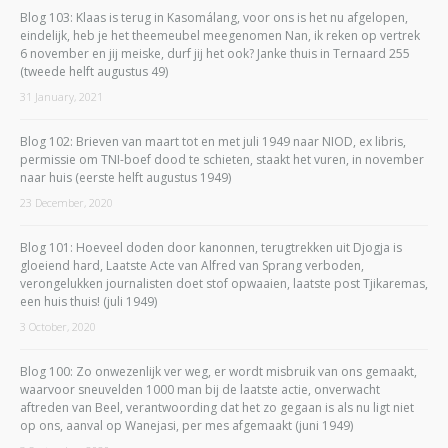
Blog 103: Klaas is terug in Kasomálang, voor ons is het nu afgelopen,
eindelijk, heb je het theemeubel meegenomen Nan, ik reken op vertrek
6 november en jij meiske, durf jij het ook? Janke thuis in Ternaard 255
(tweede helft augustus 49)
31 January, 2021
Blog 102: Brieven van maart tot en met juli 1949 naar NIOD, ex libris,
permissie om TNI-boef dood te schieten, staakt het vuren, in november
naar huis (eerste helft augustus 1949)
23 December, 2020
Blog 101: Hoeveel doden door kanonnen, terugtrekken uit Djogja is
gloeiend hard, Laatste Acte van Alfred van Sprang verboden,
verongelukken journalisten doet stof opwaaien, laatste post Tjikaremas,
een huis thuis! (juli 1949)
3 October, 2020
Blog 100: Zo onwezenlijk ver weg, er wordt misbruik van ons gemaakt,
waarvoor sneuvelden 1000 man bij de laatste actie, onverwacht
aftreden van Beel, verantwoording dat het zo gegaan is als nu ligt niet
op ons, aanval op Wanejasi, per mes afgemaakt (juni 1949)