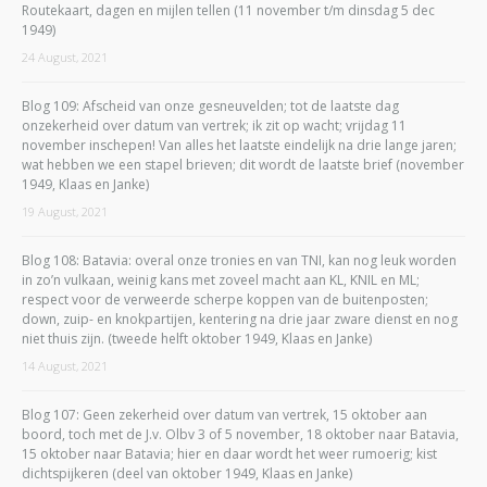
Routekaart, dagen en mijlen tellen (11 november t/m dinsdag 5 dec
1949)
24 August, 2021
Blog 109: Afscheid van onze gesneuvelden; tot de laatste dag
onzekerheid over datum van vertrek; ik zit op wacht; vrijdag 11
november inschepen! Van alles het laatste eindelijk na drie lange jaren;
wat hebben we een stapel brieven; dit wordt de laatste brief (november
1949, Klaas en Janke)
19 August, 2021
Blog 108: Batavia: overal onze tronies en van TNI, kan nog leuk worden
in zo’n vulkaan, weinig kans met zoveel macht aan KL, KNIL en ML;
respect voor de verweerde scherpe koppen van de buitenposten;
down, zuip- en knokpartijen, kentering na drie jaar zware dienst en nog
niet thuis zijn. (tweede helft oktober 1949, Klaas en Janke)
14 August, 2021
Blog 107: Geen zekerheid over datum van vertrek, 15 oktober aan
boord, toch met de J.v. Olbv 3 of 5 november, 18 oktober naar Batavia,
15 oktober naar Batavia; hier en daar wordt het weer rumoerig; kist
dichtspijkeren (deel van oktober 1949, Klaas en Janke)