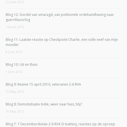
21 June, 2012
Blog 12: Gordel van smaragd, van politionele ordehandhaving naar
guerrillaoorlog
14 June, 2012
Blog 11: Laatste reactie op Checkpoint Charlie, een volle neef van mijn
moeder
8 June, 2012
Blog 10: Uit en thuis
1 June, 2012
Blog 9: Reünie 15 april 2010, veteranen 2-6 RVA
25 May, 2012
Blog 8: Demobilisatie Indië, weer naar huis, blij?
16 May, 2012
Blog 7: 7 Decemberdivisie 2-6 RVA D-batterij, reacties op de oproep