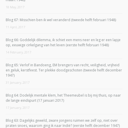
18 May, 2017
Blog 67: Misschien ben ik wel veranderd (tweede helft februari 1948)
11 April, 2017
Blog 66: Goddelijk dilemma, ik schiet een mens neer en leg er een lapje
op, eeuwige cirkelgang van het leven (eerste helft februari 1948)
14 February, 2017
Blog 65: Verlof in Bandoeng, EM brengers van recht, veiligheid, vrijheid
en geluk, kerstfeest. Ter plekke doodgeschoten (tweede helft december
1947)
31 January, 2017
Blog 64: Dodelijk mentale klem, het Theemeubel is bij mij thuis, op naar
de lange eindspurt (17 januari 2017)
17 January, 2017
Blog 63: Dagelijks geweld, zware jongens ruimen we zelf op, niet over
praten snoes, waarom ging ik naar Indië? (eerste helft december 1947)