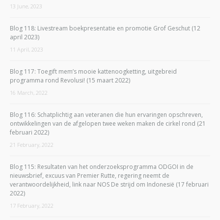
13 June, 2023
Blog 118: Livestream boekpresentatie en promotie Grof Geschut (12
april 2023)
11 April, 2023
Blog 117: Toegift mem’s mooie kattenoogketting, uitgebreid
programma rond Revolusi! (15 maart 2022)
16 March, 2022
Blog 116: Schatplichtig aan veteranen die hun ervaringen opschreven,
ontwikkelingen van de afgelopen twee weken maken de cirkel rond (21
februari 2022)
21 February, 2022
Blog 115: Resultaten van het onderzoeksprogramma ODGOI in de
nieuwsbrief, excuus van Premier Rutte, regering neemt de
verantwoordelijkheid, link naar NOS De strijd om Indonesië (17 februari
2022)
17 February, 2022