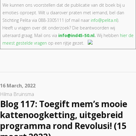
We kunnen ons voorstellen dat de publicatie van dit boek bij u
emoties oproept. Wilt u daarover praten met iemand, bel dan
Stichting Pelita via 088-3305111 (of mail naar
info@pelita.nl
).
Heeft u vragen over dit onderzoek? Die beantwoorden wij
uiteraard graag. Mail ons via
info@ind45-50.nl
.
Wij hebben
hier de
meest gestelde vragen
op een rijtje gezet.
16 March, 2022
Hilma Bruinsma
Blog 117: Toegift mem’s mooie
kattenoogketting, uitgebreid
programma rond Revolusi! (15