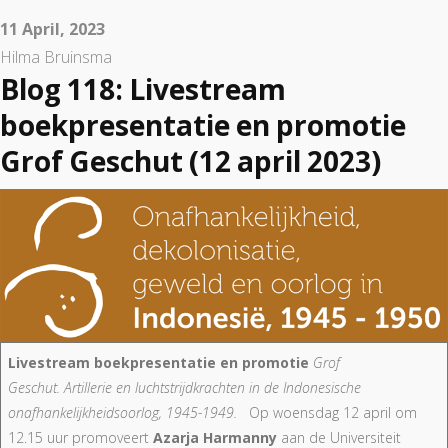
11 April, 2023
Hilma Bruinsma
Blog 118: Livestream
boekpresentatie en promotie
Grof Geschut (12 april 2023)
Livestream boekpresentatie en promotie
Grof
Geschut. Artillerie en luchtstrijdkrachten in de Indonesische
onafhankelijkheidsoorlog, 1945-1949.
Op woensdag 12 april om
12.15 uur promoveert
Azarja Harmanny
aan de Universiteit