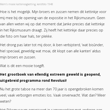
Mem’s mooie kattenoogketting, kerstfoto 1948
Hoe is het mogelijk. Mijn broers en zussen nemen dit kettinkje voor
mij mee bij de opening van de expositie in het Rijksmuseum. Geen
van allen weten wij op dat moment dat Janke precies dat kettinkje
in het Rijksmuseum draagt. Zij heeft het kettinkje daar precies op
die foto om haar hals, ter plekke.
Het drong pas later tot mij door, ik ben verbijsterd, ‘wat bisûnder,
hiel speciaal, geweldig wat moai, dit klopt oan alle kanten’ aldus
mijn broers en zussen.
Wat is dit een mooie toegift.
Het grootboek van ellendig extreem geweld is geopend,
uitgebreid programma rond Revolusi!
Nu het grote taboe na meer dan 70 jaar is opengebroken komen
veel, vaak verborgen emoties los. Vaak onverwacht. Wat dan? Meer
weten?
Het Rijksmuseum organiseert in samenwerking met anderen een