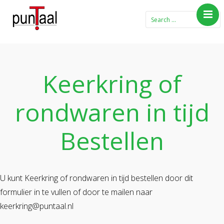
Home
Blog Taboe in het
theemeubel
Keerkring of
Boeken
rondwaren in tijd
Verhalen
Gedichten
Bestellen
Contact
U kunt Keerkring of rondwaren in tijd bestellen door dit
formulier in te vullen of door te mailen naar
keerkring@puntaal.nl