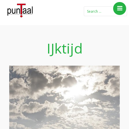
Home
Blog Taboe in het
theemeubel
IJktijd
Boeken
Verhalen
Gedichten
Contact